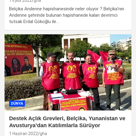
1 Eylül 2022
gha
Belçika Andenne hapishanesinde neler oluyor ? Belçika’nın
Andenne şehrinde bulunan hapishanede kalan devrimci
tutsak Erdal Gökoğlu ile…
DÜNYA
Destek Açlık Grevleri, Belçika, Yunanistan ve
Avusturya’dan Katılımlarla Sürüyor
1 Haziran 2022
gha