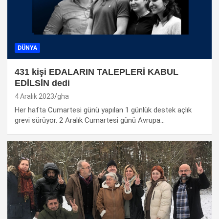
DÜNYA
431 kişi EDALARIN TALEPLERİ KABUL
EDİLSİN dedi
4 Aralık 2023
gha
Her hafta Cumartesi günü yapılan 1 günlük destek açlık
grevi sürüyor. 2 Aralık Cumartesi günü Avrupa…