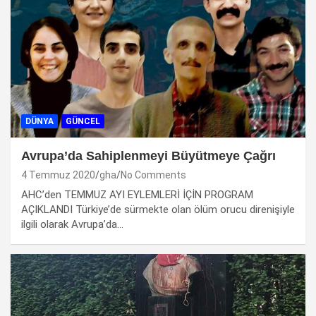
DÜNYA
GÜNCEL
Avrupa’da Sahiplenmeyi Büyütmeye Çağrı
4 Temmuz 2020
gha
No Comments
AHC’den TEMMUZ AYI EYLEMLERİ İÇİN PROGRAM
AÇIKLANDI Türkiye’de sürmekte olan ölüm orucu direnişiyle
ilgili olarak Avrupa’da…