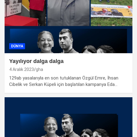
DÜNYA
Yayılıyor dalga dalga
4 Aralık 2023
gha
129ab yasalarıyla en son tutuklanan Özgül Emre, İhsan
Cibelik ve Serkan Küpeli için başlatılan kampanya Eda…