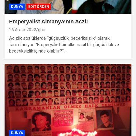
DÜNYA
EDİTÖRDEN
Emperyalist Almanya’nın Aczi!
26 Aralık 2022
gha
Acizlik sözlüklerde “güçsüzlük, beceriksizlik” olarak
tanımlanıyor. “Emperyalist bir ülke nasıl bir güçsüzlük ve
beceriksizlik içinde olabilir?”…
DÜNYA