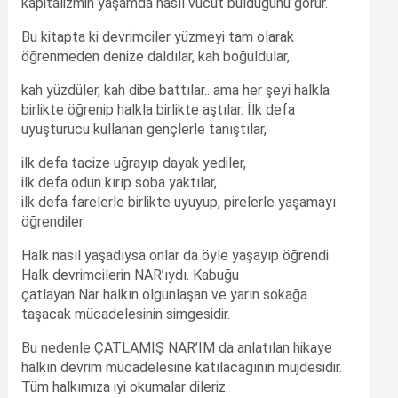
kapitalizmin yaşamda nasıl vücut bulduğunu görür.
Bu kitapta ki devrimciler yüzmeyi tam olarak
öğrenmeden denize daldılar, kah boğuldular,
kah yüzdüler, kah dibe battılar.. ama her şeyi halkla
birlikte öğrenip halkla birlikte aştılar. İlk defa
uyuşturucu kullanan gençlerle tanıştılar,
ilk defa tacize uğrayıp dayak yediler,
ilk defa odun kırıp soba yaktılar,
ilk defa farelerle birlikte uyuyup, pirelerle yaşamayı
öğrendiler.
Halk nasıl yaşadıysa onlar da öyle yaşayıp öğrendi.
Halk devrimcilerin NAR’ıydı. Kabuğu
çatlayan Nar halkın olgunlaşan ve yarın sokağa
taşacak mücadelesinin simgesidir.
Bu nedenle ÇATLAMIŞ NAR’IM da anlatılan hikaye
halkın devrim mücadelesine katılacağının müjdesidir.
Tüm halkımıza iyi okumalar dileriz.