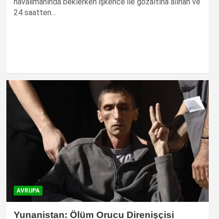
havalimanında beklerken işkence ile gözaltına alınan ve
24 saatten…
AVRUPA
Yunanistan: Ölüm Orucu Direnişçisi