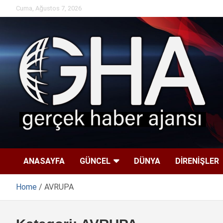
Skip
Cuma, Ağustos 7, 2026
to
content
ANASAYFA
GÜNCEL
DÜNYA
DİRENİŞLER
Home
AVRUPA