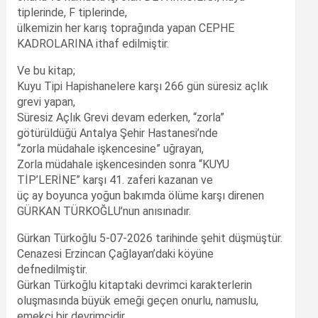
tiplerinde, F tiplerinde,
ülkemizin her karış toprağında yapan CEPHE
KADROLARINA ithaf edilmiştir.
Ve bu kitap;
Kuyu Tipi Hapishanelere karşı 266 gün süresiz açlık
grevi yapan,
Süresiz Açlık Grevi devam ederken, “zorla”
götürüldüğü Antalya Şehir Hastanesi’nde
“zorla müdahale işkencesine” uğrayan,
Zorla müdahale işkencesinden sonra “KUYU
TİP’LERİNE” karşı 41. zaferi kazanan ve
üç ay boyunca yoğun bakımda ölüme karşı direnen
GÜRKAN TÜRKOĞLU’nun anısınadır.
Gürkan Türkoğlu 5-07-2026 tarihinde şehit düşmüştür.
Cenazesi Erzincan Çağlayan’daki köyüne
defnedilmiştir.
Gürkan Türkoğlu kitaptaki devrimci karakterlerin
oluşmasında büyük emeği geçen onurlu, namuslu,
emekçi bir devrimcidir.