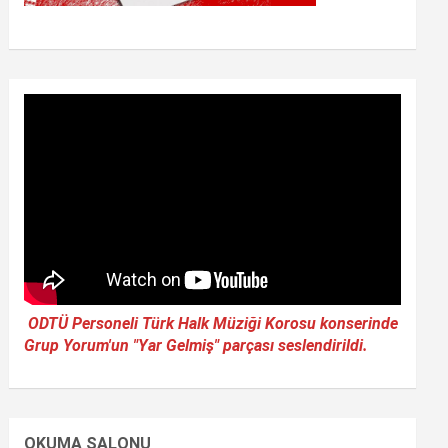
ODTÜ Personeli Türk Halk Müziği Korosu konserinde
Grup Yorum'un "Yar Gelmiş" parçası seslendirildi.
OKUMA SALONU