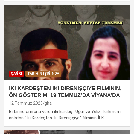
ÇAĞRI
TARIHIN IŞIĞINDA
İKİ KARDEŞTEN İKİ DİRENİŞÇİYE FİLMİNİN,
ÖN GÖSTERİMİ 19 TEMMUZ’DA VİYANA’DA
12 Temmuz 2025
gha
Birbirine ömrünü veren iki kardeş- Uğur ve Yeliz Türkmen’i
anlatan “İki Kardeşten İki Direnişçiye” filminin İLK…