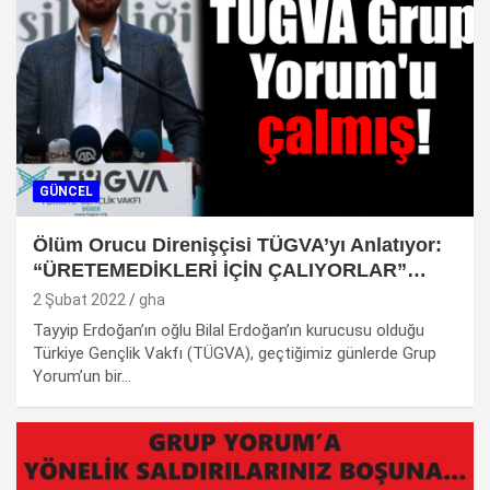
GÜNCEL
Ölüm Orucu Direnişçisi TÜGVA’yı Anlatıyor:
“ÜRETEMEDİKLERİ İÇİN ÇALIYORLAR”…
2 Şubat 2022
gha
Tayyip Erdoğan’ın oğlu Bilal Erdoğan’ın kurucusu olduğu
Türkiye Gençlik Vakfı (TÜGVA), geçtiğimiz günlerde Grup
Yorum’un bir…