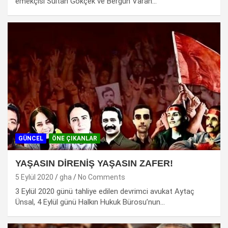
emekçisi Sultan Gökçek ve Bergün Varan…
GÜNCEL
ÖNE ÇIKANLAR
YAŞASIN DİRENİŞ YAŞASIN ZAFER!
5 Eylül 2020
gha
No Comments
3 Eylül 2020 günü tahliye edilen devrimci avukat Aytaç
Ünsal, 4 Eylül günü Halkın Hukuk Bürosu’nun…