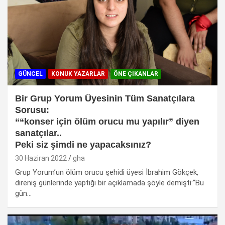
GÜNCEL
KONUK YAZARLAR
ÖNE ÇIKANLAR
Bir Grup Yorum Üyesinin Tüm Sanatçılara
Sorusu:
““konser için ölüm orucu mu yapılır” diyen
sanatçılar..
Peki siz şimdi ne yapacaksınız?
30 Haziran 2022
gha
Grup Yorum’un ölüm orucu şehidi üyesi İbrahim Gökçek,
direniş günlerinde yaptığı bir açıklamada şöyle demişti:“Bu
gün…