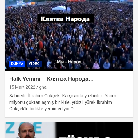
DÜNYA
VIDEO
Halk Yemini – Kлятва Народа…
15 Mart 2022
gha
Sahnede İbrahim Gökçek…Karşısında yüzbinler…Yarım
milyonu çoktan aşmış bir kitle, yıldızlı yürek İbrahim
Gökçek’le birlikte yemin ediyor.O…