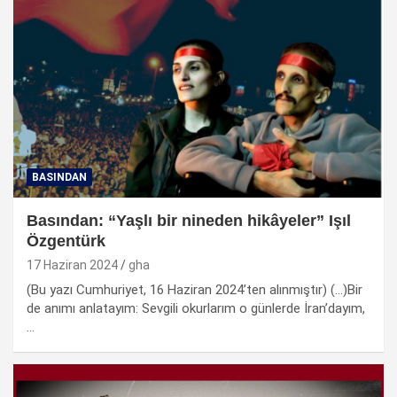
BASINDAN
Basından: “Yaşlı bir nineden hikâyeler” Işıl
Özgentürk
17 Haziran 2024
gha
(Bu yazı Cumhuriyet, 16 Haziran 2024’ten alınmıştır) (…)Bir
de anımı anlatayım: Sevgili okurlarım o günlerde İran’dayım,
…