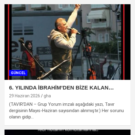
GÜNCEL
6. YILINDA İBRAHİM’DEN BİZE KALAN…
29 Haziran 2026
gha
(TAVIR’DAN – Grup Yorum imzalı aşağıdaki yazı, Tavır
dergisinin Mayıs-Haziran sayısından alınmıştır.) Her sorunu
olanın gidip…