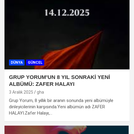
DÜNYA
GÜNCEL
GRUP YORUM’UN 8 YIL SONRAKİ YENİ
ALBÜMÜ: ZAFER HALAYI
3 Aralık 2025
gha
Grup Yorum, 8 yıllık bir aranın sonunda yeni albümüyle
dinleyicilerinin karşısında.Yeni albümün adı ZAFER
HALAYI.Zafer Halayı,…