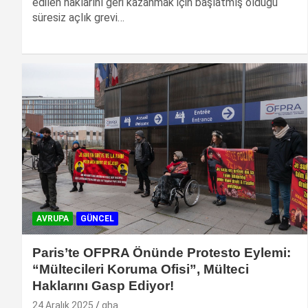
edilen haklarını geri kazanmak için başlatmış olduğu
süresiz açlık grevi…
AVRUPA
GÜNCEL
Paris’te OFPRA Önünde Protesto Eylemi:
“Mültecileri Koruma Ofisi”, Mülteci
Haklarını Gasp Ediyor!
24 Aralık 2025
gha