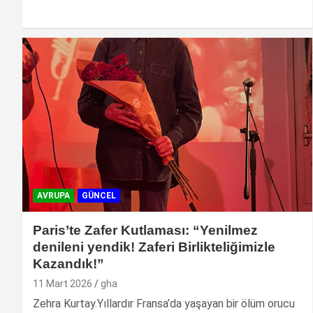
AVRUPA
GÜNCEL
Paris’te Zafer Kutlaması: “Yenilmez
denileni yendik! Zaferi Birlikteliğimizle
Kazandık!”
11 Mart 2026
gha
Zehra Kurtay.Yıllardır Fransa’da yaşayan bir ölüm orucu