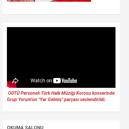
ODTÜ Personeli Türk Halk Müziği Korosu konserinde
Grup Yorum'un "Yar Gelmiş" parçası seslendirildi.
OKUMA SALONU