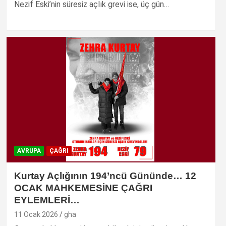
Nezif Eski’nin süresiz açlık grevi ise, üç gün…
AVRUPA
ÇAĞRI
Kurtay Açlığının 194’ncü Gününde… 12
OCAK MAHKEMESİNE ÇAĞRI
EYLEMLERİ…
11 Ocak 2026
gha