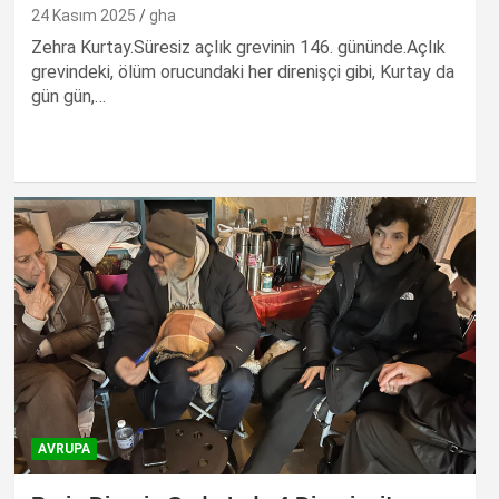
24 Kasım 2025
gha
Zehra Kurtay.Süresiz açlık grevinin 146. gününde.Açlık
grevindeki, ölüm orucundaki her direnişçi gibi, Kurtay da
gün gün,…
AVRUPA