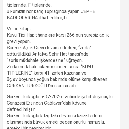
tiplerinde, F tiplerinde,
ülkemizin her karış toprağında yapan CEPHE
KADROLARINA ithaf edilmiştir.
Ve bu kitap;
Kuyu Tipi Hapishanelere karşı 266 gün süresiz açlık
grevi yapan,
Süresiz Açlık Grevi devam ederken, “zorla”
götürüldüğü Antalya Şehir Hastanesi’nde
“zorla müdahale işkencesine” uğrayan,
Zorla müdahale işkencesinden sonra “KUYU
TİP’LERİNE” karşı 41. zaferi kazanan ve
üç ay boyunca yoğun bakımda ölüme karşı direnen
GÜRKAN TÜRKOĞLU’nun anısınadır.
Gürkan Türkoğlu 5-07-2026 tarihinde şehit düşmüştür.
Cenazesi Erzincan Çağlayan’daki köyüne
defnedilmiştir.
Gürkan Türkoğlu kitaptaki devrimci karakterlerin
oluşmasında büyük emeği geçen onurlu, namuslu,
emekçi bir devrimcidir.