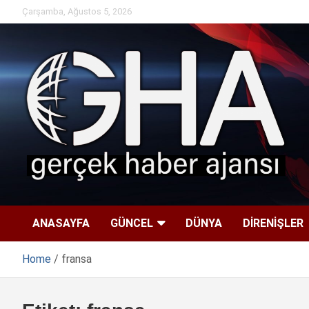
Skip
Çarşamba, Ağustos 5, 2026
to
content
ANASAYFA
GÜNCEL
DÜNYA
DİRENİŞLER
Home
fransa