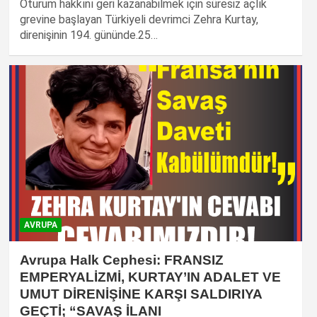
Oturum hakkını geri kazanabilmek için süresiz açlık
grevine başlayan Türkiyeli devrimci Zehra Kurtay,
direnişinin 194. gününde.25…
AVRUPA
Avrupa Halk Cephesi: FRANSIZ
EMPERYALİZMİ, KURTAY’IN ADALET VE
UMUT DİRENİŞİNE KARŞI SALDIRIYA
GEÇTİ; “SAVAŞ İLANI