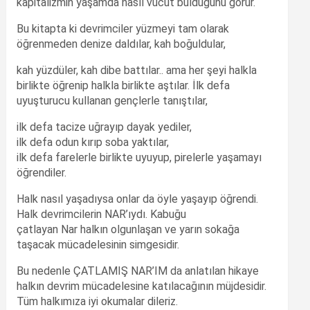
kapitalizmin yaşamda nasıl vücut bulduğunu görür.
Bu kitapta ki devrimciler yüzmeyi tam olarak
öğrenmeden denize daldılar, kah boğuldular,
kah yüzdüler, kah dibe battılar.. ama her şeyi halkla
birlikte öğrenip halkla birlikte aştılar. İlk defa
uyuşturucu kullanan gençlerle tanıştılar,
ilk defa tacize uğrayıp dayak yediler,
ilk defa odun kırıp soba yaktılar,
ilk defa farelerle birlikte uyuyup, pirelerle yaşamayı
öğrendiler.
Halk nasıl yaşadıysa onlar da öyle yaşayıp öğrendi.
Halk devrimcilerin NAR’ıydı. Kabuğu
çatlayan Nar halkın olgunlaşan ve yarın sokağa
taşacak mücadelesinin simgesidir.
Bu nedenle ÇATLAMIŞ NAR’IM da anlatılan hikaye
halkın devrim mücadelesine katılacağının müjdesidir.
Tüm halkımıza iyi okumalar dileriz.