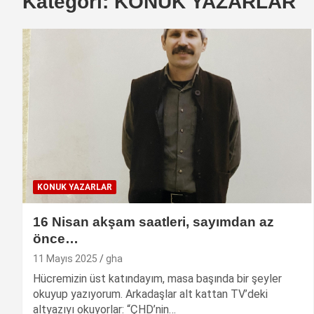
Kategori:
KONUK YAZARLAR
KONUK YAZARLAR
16 Nisan akşam saatleri, sayımdan az
önce…
11 Mayıs 2025
gha
Hücremizin üst katındayım, masa başında bir şeyler
okuyup yazıyorum. Arkadaşlar alt kattan TV’deki
altyazıyı okuyorlar: “ÇHD’nin…