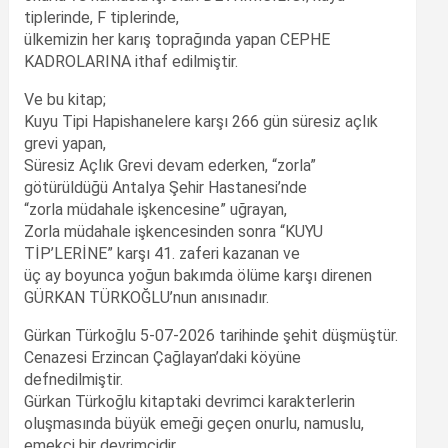
tiplerinde, F tiplerinde,
ülkemizin her karış toprağında yapan CEPHE
KADROLARINA ithaf edilmiştir.
Ve bu kitap;
Kuyu Tipi Hapishanelere karşı 266 gün süresiz açlık
grevi yapan,
Süresiz Açlık Grevi devam ederken, “zorla”
götürüldüğü Antalya Şehir Hastanesi’nde
“zorla müdahale işkencesine” uğrayan,
Zorla müdahale işkencesinden sonra “KUYU
TİP’LERİNE” karşı 41. zaferi kazanan ve
üç ay boyunca yoğun bakımda ölüme karşı direnen
GÜRKAN TÜRKOĞLU’nun anısınadır.
Gürkan Türkoğlu 5-07-2026 tarihinde şehit düşmüştür.
Cenazesi Erzincan Çağlayan’daki köyüne
defnedilmiştir.
Gürkan Türkoğlu kitaptaki devrimci karakterlerin
oluşmasında büyük emeği geçen onurlu, namuslu,
emekçi bir devrimcidir.