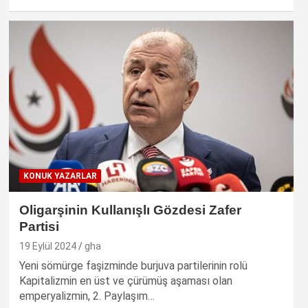
KONUK YAZARLAR
Oligarşinin Kullanışlı Gözdesi Zafer
Partisi
19 Eylül 2024
gha
Yeni sömürge faşizminde burjuva partilerinin rolü
Kapitalizmin en üst ve çürümüş aşaması olan
emperyalizmin, 2. Paylaşım…