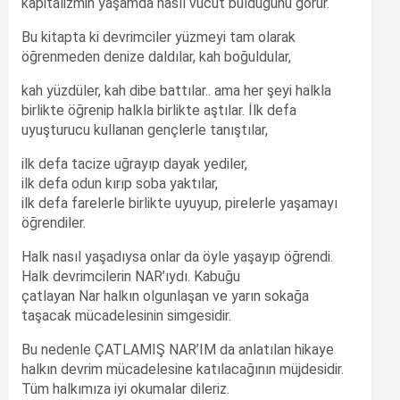
kapitalizmin yaşamda nasıl vücut bulduğunu görür.
Bu kitapta ki devrimciler yüzmeyi tam olarak
öğrenmeden denize daldılar, kah boğuldular,
kah yüzdüler, kah dibe battılar.. ama her şeyi halkla
birlikte öğrenip halkla birlikte aştılar. İlk defa
uyuşturucu kullanan gençlerle tanıştılar,
ilk defa tacize uğrayıp dayak yediler,
ilk defa odun kırıp soba yaktılar,
ilk defa farelerle birlikte uyuyup, pirelerle yaşamayı
öğrendiler.
Halk nasıl yaşadıysa onlar da öyle yaşayıp öğrendi.
Halk devrimcilerin NAR’ıydı. Kabuğu
çatlayan Nar halkın olgunlaşan ve yarın sokağa
taşacak mücadelesinin simgesidir.
Bu nedenle ÇATLAMIŞ NAR’IM da anlatılan hikaye
halkın devrim mücadelesine katılacağının müjdesidir.
Tüm halkımıza iyi okumalar dileriz.