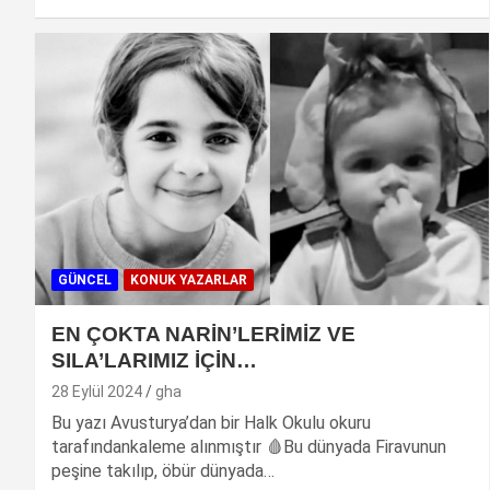
GÜNCEL
KONUK YAZARLAR
EN ÇOKTA NARİN’LERİMİZ VE
SILA’LARIMIZ İÇİN…
28 Eylül 2024
gha
Bu yazı Avusturya’dan bir Halk Okulu okuru
tarafındankaleme alınmıştır 🩸Bu dünyada Firavunun
peşine takılıp, öbür dünyada…