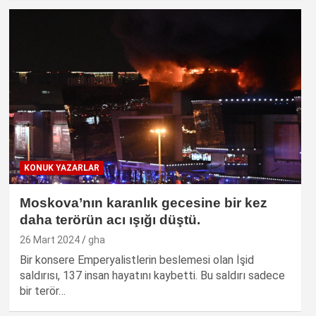
KONUK YAZARLAR
Moskova’nın karanlık gecesine bir kez
daha terörün acı ışığı düştü.
26 Mart 2024
gha
Bir konsere Emperyalistlerin beslemesi olan İşid
saldırısı, 137 insan hayatını kaybetti. Bu saldırı sadece
bir terör…