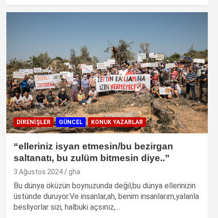
DIRENIŞLER
GÜNCEL
KONUK YAZARLAR
“elleriniz isyan etmesin/bu bezirgan
saltanatı, bu zulüm bitmesin diye..”
3 Ağustos 2024
gha
Bu dünya öküzün boynuzunda değil,bu dünya ellerinizin
üstünde duruyor.Ve insanlar,ah, benim insanlarım,yalanla
besliyorlar sizi, halbuki açsınız,…