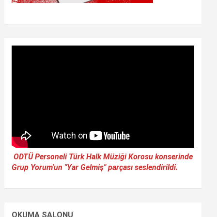
ODTÜ Personeli Türk Halk Müziği Korosu konserinde
Grup Yorum'un "Yar Gelmiş" parçası seslendirildi.
OKUMA SALONU