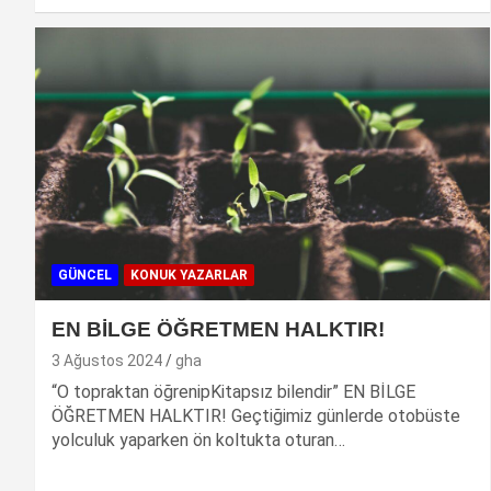
GÜNCEL
KONUK YAZARLAR
EN BİLGE ÖĞRETMEN HALKTIR!
3 Ağustos 2024
gha
“O topraktan öğrenipKitapsız bilendir” EN BİLGE
ÖĞRETMEN HALKTIR! Geçtiğimiz günlerde otobüste
yolculuk yaparken ön koltukta oturan…