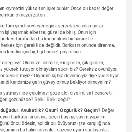
ın kıymetini yükselten işler bunlar. Önce bu kadar değer
 mümkün olmazdı zaten.
ünkü tam şimdi söyleyeceğimi gerçekten anlamanıza
rin işi yaşamak elbette; güzel de bir iş. Onun için
erkes tarafından bu kadar alevli bir hararetle
erkes için gerekli de değildir. Barikatın önünde direnme,
n kendisi için biçtiği hararet payı olsun.
öbeği var. Ölümüze, dirimize, kırığımıza, çıkığımıza,
raz yüksek tutuyor olmayalım sakın biz? Gereksiz övünüyor,
olabilir miyiz? Diyorum ki; biz devrimciyiz diye yüceltiyor
kendi kendimize gelin güvey olmuş bekliyor olmayalım?
s yatmayı, ipe çekilmeyi göze aldı diyelim; sırf cesareti,
ğeri gözünüzde? Belki. Belki değil?
olduğudur. Avukatlık? Onur? Özgürlük? Geçim?
Değer
oyun barikatın arkasına, geçin başına; sayım yapalım.
ğünü öncü ödesin, adildir bu; övüyoruz işte karşılığında.
aşamının bu halini sevenler, düzene uyum sağlayanlar,