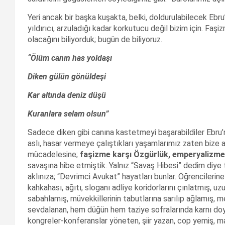
Yeri ancak bir başka kuşakta, belki, doldurulabilecek Ebru
yıldırıcı, arzuladığı kadar korkutucu değil bizim için. Faş
olacağını biliyorduk; bugün de biliyoruz.
“Ölüm canın has yoldaşı
Diken gülün gönüldeşi
Kar altında deniz düşü
Kuranlara selam olsun”
Sadece diken gibi canına kastetmeyi başarabildiler Ebru’
aslı, hasar vermeye çalıştıkları yaşamlarımız zaten bize a
mücadelesine;
faşizme karşı Özgürlük, emperyalizme 
savaşına hibe etmiştik. Yalnız “Savaş Hibesi” dedim diye
aklınıza; “Devrimci Avukat” hayatları bunlar. Öğrencilerine
kahkahası, ağıtı, sloganı adliye koridorlarını çınlatmış, u
sabahlamış, müvekkillerinin tabutlarına sarılıp ağlamış, me
sevdalanan, hem düğün hem taziye sofralarında karnı do
kongreler-konferanslar yöneten, şiir yazan, cop yemiş, m