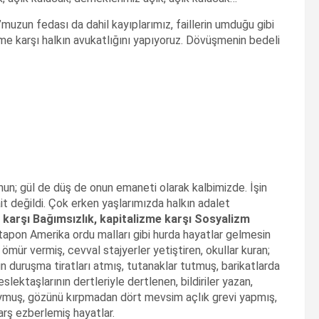
’muzun fedası da dahil kayıplarımız, faillerin umduğu gibi
izme karşı halkın avukatlığını yapıyoruz. Dövüşmenin bedeli
nun; gül de düş de onun emaneti olarak kalbimizde. İşin
it değildi. Çok erken yaşlarımızda halkın adalet
karşı Bağımsızlık, kapitalizme karşı Sosyalizm
 tapon Amerika ordu malları gibi hurda hayatlar gelmesin
 ömür vermiş, cevval stajyerler yetiştiren, okullar kuran;
zun duruşma tiratları atmış, tutanaklar tutmuş, barikatlarda
slektaşlarının dertleriyle dertlenen, bildiriler yazan,
ymuş, gözünü kırpmadan dört mevsim açlık grevi yapmış,
arş ezberlemiş hayatlar.