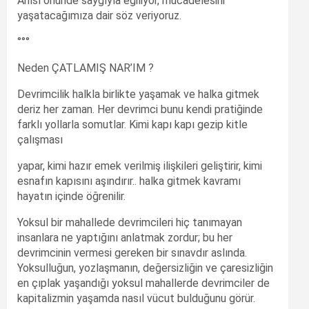
Anısı önünde saygıyla eğiliyor, mücadelesini
yaşatacağımıza dair söz veriyoruz.
°°°
Neden ÇATLAMIŞ NAR’IM ?
Devrimcilik halkla birlikte yaşamak ve halka gitmek
deriz her zaman. Her devrimci bunu kendi pratiğinde
farklı yollarla somutlar. Kimi kapı kapı gezip kitle
çalışması
yapar, kimi hazır emek verilmiş ilişkileri geliştirir, kimi
esnafın kapısını aşındırır.. halka gitmek kavramı
hayatın içinde öğrenilir.
Yoksul bir mahallede devrimcileri hiç tanımayan
insanlara ne yaptığını anlatmak zordur; bu her
devrimcinin vermesi gereken bir sınavdır aslında.
Yoksulluğun, yozlaşmanın, değersizliğin ve çaresizliğin
en çıplak yaşandığı yoksul mahallerde devrimciler de
kapitalizmin yaşamda nasıl vücut bulduğunu görür.