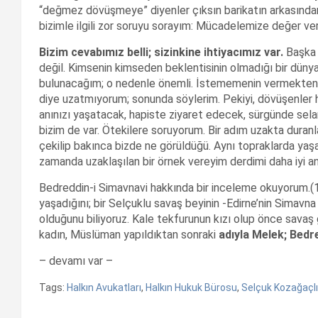
“değmez dövüşmeye” diyenler çıksın barikatın arkasından. 
bizimle ilgili zor soruyu sorayım: Mücadelemize değer ve
Bizim cevabımız belli; sizinkine ihtiyacımız var.
Başka i
değil. Kimsenin kimseden beklentisinin olmadığı bir düny
bulunacağım; o nedenle önemli. İstememenin vermekten,
diye uzatmıyorum; sonunda söylerim. Pekiyi, dövüşenler 
anınızı yaşatacak, hapiste ziyaret edecek, sürgünde sel
bizim de var. Ötekilere soruyorum. Bir adım uzakta dura
çekilip bakınca bizde ne görüldüğü. Aynı topraklarda y
zamanda uzaklaşılan bir örnek vereyim derdimi daha iyi an
Bedreddin-i Simavnavi hakkında bir inceleme okuyorum.(1) X
yaşadığını; bir Selçuklu savaş beyinin -Edirne’nin Simavna
olduğunu biliyoruz. Kale tekfurunun kızı olup önce savaş 
kadın, Müslüman yapıldıktan sonraki
adıyla Melek; Bedre
– devamı var –
Tags:
Halkın Avukatları
,
Halkın Hukuk Bürosu
,
Selçuk Kozağaçlı