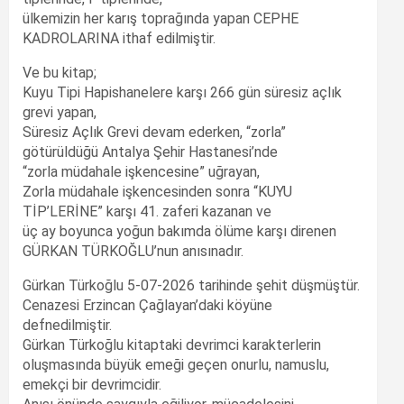
ülkemizin her karış toprağında yapan CEPHE
KADROLARINA ithaf edilmiştir.
Ve bu kitap;
Kuyu Tipi Hapishanelere karşı 266 gün süresiz açlık
grevi yapan,
Süresiz Açlık Grevi devam ederken, “zorla”
götürüldüğü Antalya Şehir Hastanesi’nde
“zorla müdahale işkencesine” uğrayan,
Zorla müdahale işkencesinden sonra “KUYU
TİP’LERİNE” karşı 41. zaferi kazanan ve
üç ay boyunca yoğun bakımda ölüme karşı direnen
GÜRKAN TÜRKOĞLU’nun anısınadır.
Gürkan Türkoğlu 5-07-2026 tarihinde şehit düşmüştür.
Cenazesi Erzincan Çağlayan’daki köyüne
defnedilmiştir.
Gürkan Türkoğlu kitaptaki devrimci karakterlerin
oluşmasında büyük emeği geçen onurlu, namuslu,
emekçi bir devrimcidir.