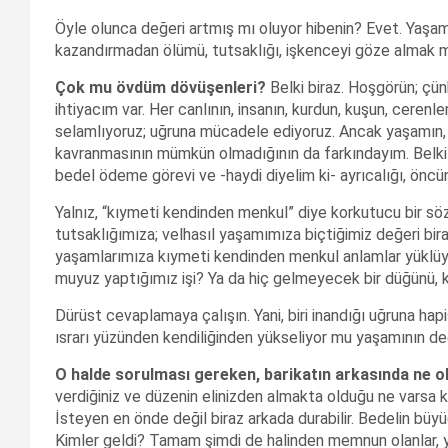
Öyle olunca değeri artmış mı oluyor hibenin? Evet. Yaşam
kazandırmadan ölümü, tutsaklığı, işkenceyi göze almak
Çok mu övdüm dövüşenleri?
Belki biraz. Hoşgörün; ç
ihtiyacım var. Her canlının, insanın, kurdun, kuşun, cerenle
selamlıyoruz; uğruna mücadele ediyoruz. Ancak yaşamın, h
kavranmasının mümkün olmadığının da farkındayım. Belki h
bedel ödeme görevi ve -haydi diyelim ki- ayrıcalığı, öncünü
Yalnız, “kıymeti kendinden menkul” diye korkutucu bir söz 
tutsaklığımıza; velhasıl yaşamımıza biçtiğimiz değeri bi
yaşamlarımıza kıymeti kendinden menkul anlamlar yüklüyor 
muyuz yaptığımız işi? Ya da hiç gelmeyecek bir düğünü, 
Dürüst cevaplamaya çalışın. Yani, biri inandığı uğruna hapi
ısrarı yüzünden kendiliğinden yükseliyor mu yaşamının de
O halde sorulması gereken, barikatın arkasında ne 
verdiğiniz ve düzenin elinizden almakta olduğu ne varsa k
İsteyen en önde değil biraz arkada durabilir. Bedelin büyü
Kimler geldi? Tamam şimdi de halinden memnun olanlar, y