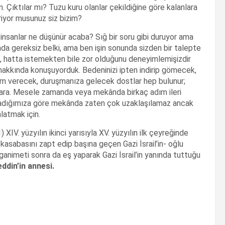
Çıktılar mı? Tuzu kuru olanlar çekildiğine göre kalanlara
riyor musunuz siz bizim?
nsanlar ne düşünür acaba? Sığ bir soru gibi duruyor ama
ada gereksiz belki, ama ben işin sonunda sizden bir talepte
 hatta istemekten bile zor olduğunu deneyimlemişizdir
hakkında konuşuyorduk. Bedeninizi ipten indirip gömecek,
am verecek, duruşmanıza gelecek dostlar hep bulunur;
nlara. Mesele zamanda veya mekânda birkaç adım ileri
aşadığımıza göre mekânda zaten çok uzaklaşılamaz ancak
latmak için.
IV. yüzyılın ikinci yarısıyla XV. yüzyılın ilk çeyreğinde
 kasabasını zapt edip başına geçen Gazi İsrail’in- oğlu
ganimeti sonra da eş yaparak Gazi İsrail’in yanında tuttuğu
ddin’in annesi.