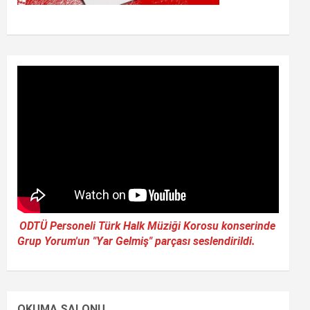
ODTÜ Personeli Türk Halk Müziği Korosu konserinde
Grup Yorum'un "Yar Gelmiş" parçası seslendirildi.
OKUMA SALONU