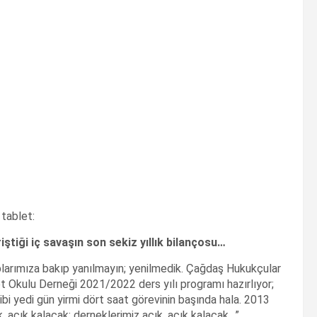
 tablet:
iştiği iç savaşın son sekiz yıllık bilançosu…
ıplarımıza bakıp yanılmayın; yenilmedik. Çağdaş Hukukçular
et Okulu Derneği 2021/2022 ders yılı programı hazırlıyor;
gibi yedi gün yirmi dört saat görevinin başında hala. 2013
k, açık kalacak; derneklerimiz açık, açık kalacak…”