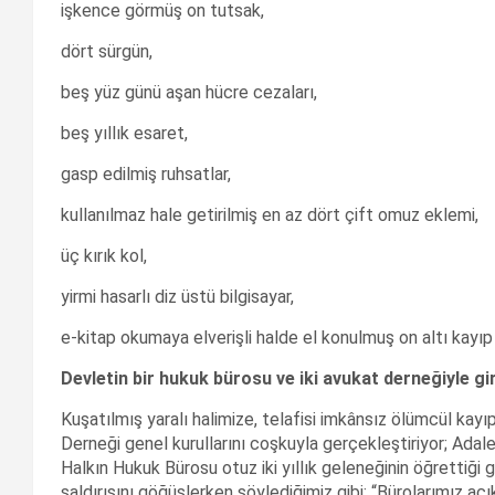
işkence görmüş on tutsak,
dört sürgün,
beş yüz günü aşan hücre cezaları,
beş yıllık esaret,
gasp edilmiş ruhsatlar,
kullanılmaz hale getirilmiş en az dört çift omuz eklemi,
üç kırık kol,
yirmi hasarlı diz üstü bilgisayar,
e-kitap okumaya elverişli halde el konulmuş on altı kayıp
Devletin bir hukuk bürosu ve iki avukat derneğiyle gir
Kuşatılmış yaralı halimize, telafisi imkânsız ölümcül kay
Derneği genel kurullarını coşkuyla gerçekleştiriyor; Adal
Halkın Hukuk Bürosu otuz iki yıllık geleneğinin öğrettiği 
saldırısını göğüslerken söylediğimiz gibi: “Bürolarımız açı