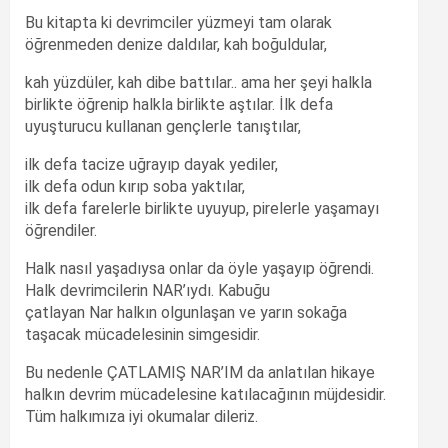
Bu kitapta ki devrimciler yüzmeyi tam olarak
öğrenmeden denize daldılar, kah boğuldular,
kah yüzdüler, kah dibe battılar.. ama her şeyi halkla
birlikte öğrenip halkla birlikte aştılar. İlk defa
uyuşturucu kullanan gençlerle tanıştılar,
ilk defa tacize uğrayıp dayak yediler,
ilk defa odun kırıp soba yaktılar,
ilk defa farelerle birlikte uyuyup, pirelerle yaşamayı
öğrendiler.
Halk nasıl yaşadıysa onlar da öyle yaşayıp öğrendi.
Halk devrimcilerin NAR’ıydı. Kabuğu
çatlayan Nar halkın olgunlaşan ve yarın sokağa
taşacak mücadelesinin simgesidir.
Bu nedenle ÇATLAMIŞ NAR’IM da anlatılan hikaye
halkın devrim mücadelesine katılacağının müjdesidir.
Tüm halkımıza iyi okumalar dileriz.