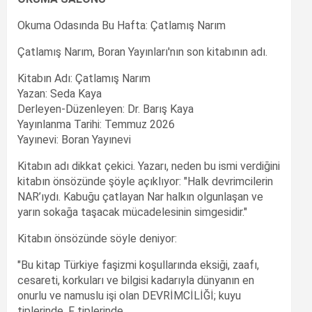
Okuma Odasında Bu Hafta: Çatlamış Narım
Çatlamış Narım, Boran Yayınları'nın son kitabının adı.
Kitabın Adı: Çatlamış Narım
Yazan: Seda Kaya
Derleyen-Düzenleyen: Dr. Barış Kaya
Yayınlanma Tarihi: Temmuz 2026
Yayınevi: Boran Yayınevi
Kitabın adı dikkat çekici. Yazarı, neden bu ismi verdiğini
kitabın önsözünde şöyle açıklıyor: "Halk devrimcilerin
NAR’ıydı. Kabuğu çatlayan Nar halkın olgunlaşan ve
yarın sokağa taşacak mücadelesinin simgesidir."
Kitabın önsözünde söyle deniyor:
"Bu kitap Türkiye faşizmi koşullarında eksiği, zaafı,
cesareti, korkuları ve bilgisi kadarıyla dünyanın en
onurlu ve namuslu işi olan DEVRİMCİLİĞİ; kuyu
tiplerinde, F tiplerinde,