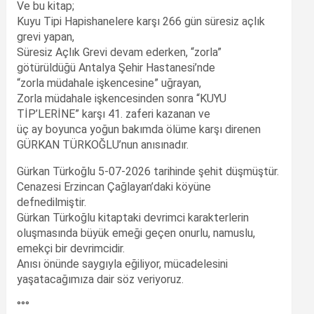
Ve bu kitap;
Kuyu Tipi Hapishanelere karşı 266 gün süresiz açlık
grevi yapan,
Süresiz Açlık Grevi devam ederken, “zorla”
götürüldüğü Antalya Şehir Hastanesi’nde
“zorla müdahale işkencesine” uğrayan,
Zorla müdahale işkencesinden sonra “KUYU
TİP’LERİNE” karşı 41. zaferi kazanan ve
üç ay boyunca yoğun bakımda ölüme karşı direnen
GÜRKAN TÜRKOĞLU’nun anısınadır.
Gürkan Türkoğlu 5-07-2026 tarihinde şehit düşmüştür.
Cenazesi Erzincan Çağlayan’daki köyüne
defnedilmiştir.
Gürkan Türkoğlu kitaptaki devrimci karakterlerin
oluşmasında büyük emeği geçen onurlu, namuslu,
emekçi bir devrimcidir.
Anısı önünde saygıyla eğiliyor, mücadelesini
yaşatacağımıza dair söz veriyoruz.
°°°