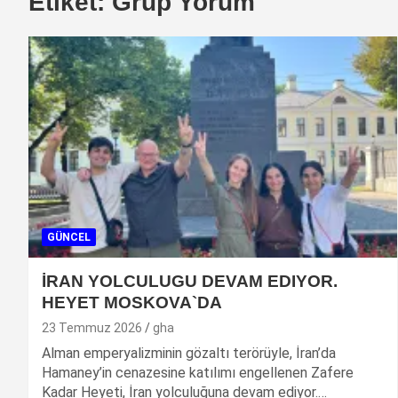
Etiket:
Grup Yorum
GÜNCEL
İRAN YOLCULUGU DEVAM EDIYOR.
HEYET MOSKOVA`DA
23 Temmuz 2026
gha
Alman emperyalizminin gözaltı terörüyle, İran’da
Hamaney’in cenazesine katılımı engellenen Zafere
Kadar Heyeti, İran yolculuğuna devam ediyor.…