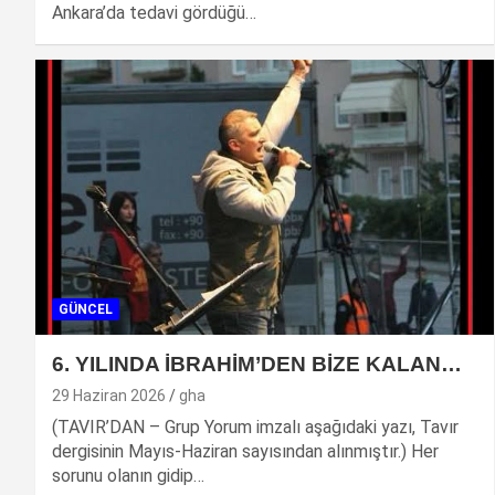
Ankara’da tedavi gördüğü…
GÜNCEL
6. YILINDA İBRAHİM’DEN BİZE KALAN…
29 Haziran 2026
gha
(TAVIR’DAN – Grup Yorum imzalı aşağıdaki yazı, Tavır
dergisinin Mayıs-Haziran sayısından alınmıştır.) Her
sorunu olanın gidip…