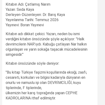
Kitabın Adı: Çatlamış Narım
Yazan: Seda Kaya
Derleyen-Düzenleyen: Dr. Barış Kaya
Yayınlanma Tarihi: Temmuz 2026
Yayınevi: Boran Yayınevi
Kitabın adı dikkat çekici. Yazarı, neden bu ismi
verdiğini kitabın önsözünde şöyle açıklıyor: "Halk
devrimcilerin NAR’ıydı. Kabuğu çatlayan Nar halkın
olgunlaşan ve yarın sokağa taşacak mücadelesinin
simgesidir."
Kitabın önsözünde söyle deniyor:
"Bu kitap Türkiye faşizmi koşullarında eksiği, zaafı,
cesareti, korkuları ve bilgisi kadarıyla dünyanın en
onurlu ve namuslu işi olan DEVRİMCİLİĞİ; kuyu
tiplerinde, F tiplerinde,
ülkemizin her karış toprağında yapan CEPHE
KADROLARINA ithaf edilmiştir.