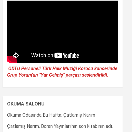
ODTÜ Personeli Türk Halk Müziği Korosu konserinde
Grup Yorum'un "Yar Gelmiş" parçası seslendirildi.
OKUMA SALONU
Okuma Odasında Bu Hafta: Çatlamış Narım
Çatlamış Narım, Boran Yayınları'nın son kitabının adı.