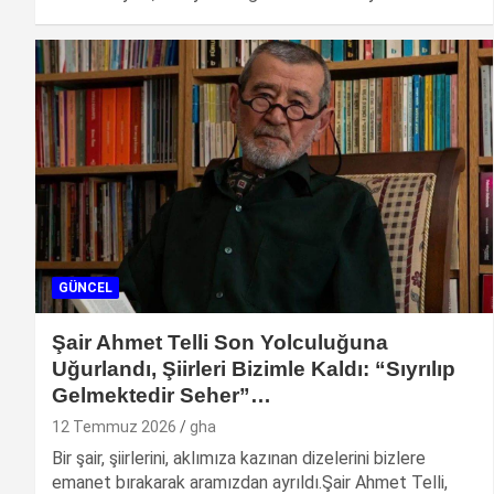
GÜNCEL
Şair Ahmet Telli Son Yolculuğuna
Uğurlandı, Şiirleri Bizimle Kaldı: “Sıyrılıp
Gelmektedir Seher”…
12 Temmuz 2026
gha
Bir şair, şiirlerini, aklımıza kazınan dizelerini bizlere
emanet bırakarak aramızdan ayrıldı.Şair Ahmet Telli,