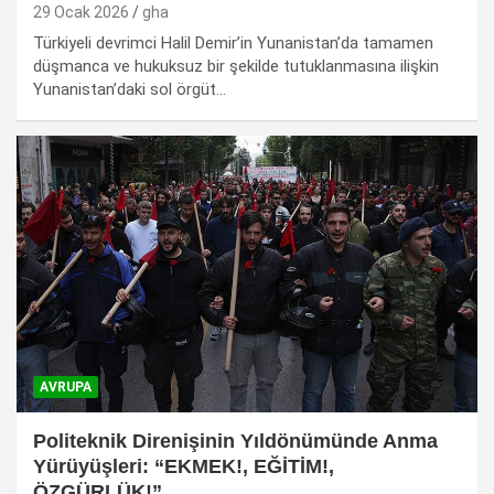
29 Ocak 2026
gha
Türkiyeli devrimci Halil Demir’in Yunanistan’da tamamen
düşmanca ve hukuksuz bir şekilde tutuklanmasına ilişkin
Yunanistan’daki sol örgüt…
AVRUPA
Politeknik Direnişinin Yıldönümünde Anma
Yürüyüşleri: “EKMEK!, EĞİTİM!,
ÖZGÜRLÜK!”