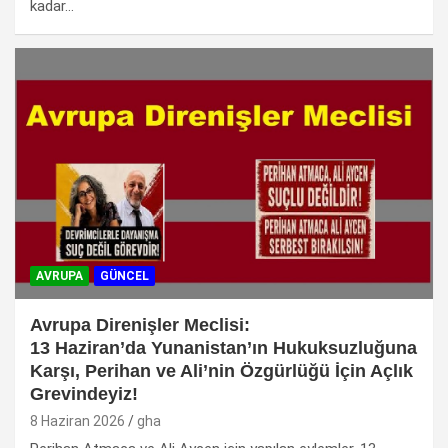
kadar…
AVRUPA
GÜNCEL
Avrupa Direnişler Meclisi:
13 Haziran’da Yunanistan’ın Hukuksuzluğuna
Karşı, Perihan ve Ali’nin Özgürlüğü İçin Açlık
Grevindeyiz!
8 Haziran 2026
gha