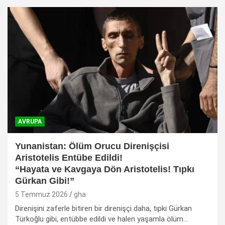
AVRUPA
Yunanistan: Ölüm Orucu Direnişçisi
Aristotelis Entübe Edildi!
“Hayata ve Kavgaya Dön Aristotelis! Tıpkı
Gürkan Gibi!”
5 Temmuz 2026
gha
Direnişini zaferle bitiren bir direnişçi daha, tıpkı Gürkan
Türkoğlu gibi, entübbe edildi ve halen yaşamla ölüm…