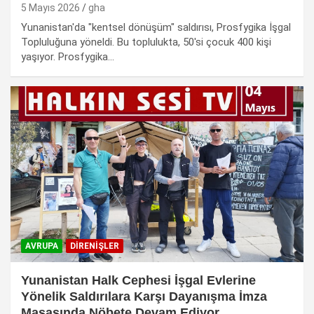
5 Mayıs 2026
gha
Yunanistan'da "kentsel dönüşüm" saldırısı, Prosfygika İşgal
Topluluğuna yöneldi. Bu toplulukta, 50'si çocuk 400 kişi
yaşıyor. Prosfygika…
AVRUPA
DIRENIŞLER
Yunanistan Halk Cephesi İşgal Evlerine
Yönelik Saldırılara Karşı Dayanışma İmza
Masasında Nöbete Devam Ediyor