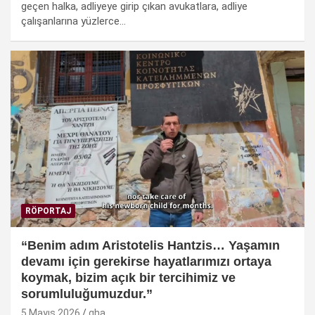
geçen halka, adliyeye girip çıkan avukatlara, adliye
çalışanlarına yüzlerce…
RÖPORTAJ
“Benim adım Aristotelis Hantzis… Yaşamın
devamı için gerekirse hayatlarımızı ortaya
koymak, bizim açık bir tercihimiz ve
sorumluluğumuzdur.”
5 Mayıs 2026
gha