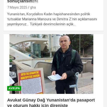
sonuçlansın!￼
7 Mayıs 2025
gha
Yunanistan, Korydallos Kadın hapishanesinden politik
tutsaklar Marianna Manoura ve Dimitra Z.’nin açıklamasını
yayımlıyoruz… Türkiyeli devrimcilerinin açlık…
AVRUPA
Avukat Günay Dağ Yunanistan’da pasaport
ve oturum hakkı için direnişte