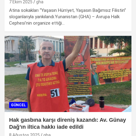
7 Ekim 2025
gha
Atina sokakları “Yaşasın Hürriyet, Yaşasın Bağımsız Filistin”
sloganlarıyla yankılandı.Yunanistan (GHA) – Avrupa Halk
Cephesi’nin organize ettiği…
GÜNCEL
Hak gasbına karşı direniş kazandı: Av. Günay
Dağ’ın iltica hakkı iade edildi
8 Ağustos 2025
gha