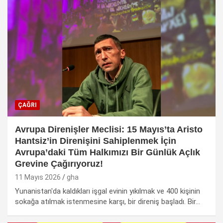
ÇAĞRI
Avrupa Direnişler Meclisi: 15 Mayıs’ta Aristo
Hantsiz’in Direnişini Sahiplenmek İçin
Avrupa’daki Tüm Halkımızı Bir Günlük Açlık
Grevine Çağırıyoruz!
11 Mayıs 2026
gha
Yunanistan'da kaldıkları işgal evinin yıkılmak ve 400 kişinin
sokağa atılmak istenmesine karşı, bir direniş başladı. Bir…