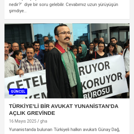
nedir?’ diye bir soru gelebilir. Cevabımız uzun yürüyüşün
şimdiye…
GÜNCEL
TÜRKİYE’Lİ BİR AVUKAT YUNANİSTAN’DA
AÇLIK GREVİNDE
16 Mayıs 2025
gha
Yunanistanda bulunan Türkiyeli halkın avukatı Günay Dağ,