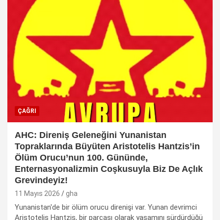
ÇAĞRI
AHC: Direniş Geleneğini Yunanistan
Topraklarında Büyüten Aristotelis Hantzis’in
Ölüm Orucu’nun 100. Gününde,
Enternasyonalizmin Coşkusuyla Biz De Açlık
Grevindeyiz!
11 Mayıs 2026
gha
Yunanistan'de bir ölüm orucu direnişi var. Yunan devrimci
Aristotelis Hantzis, bir parçası olarak yaşamını sürdürdüğü