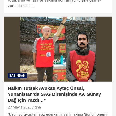
tutuklama ve tasfiye saldırısı sonrası yurtdışına çıkmak
zorunda kalan…
BASINDAN
Halkın Tutsak Avukatı Aytaç Ünsal,
Yunanistan’da SAG Direnişinde Av. Günay
Dağ İçin Yazdı…*
27 Mayıs 2025
gha
“Uzun yürüyüşten söz ederken insanın aklına ‘Bunun önemi