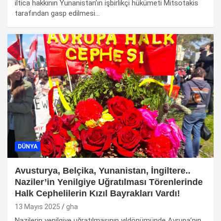
iltica hakkının Yunanistan’ın işbirlikçi hükümeti Mitsotakis
tarafından gasp edilmesi…
DÜNYA
Avusturya, Belçika, Yunanistan, İngiltere..
Naziler’in Yenilgiye Uğratılması Törenlerinde
Halk Cephelilerin Kızıl Bayrakları Vardı!
13 Mayıs 2025
gha
Nazilerin yenilgiye uğratılmasının yıldönümünde Avrupa’nın