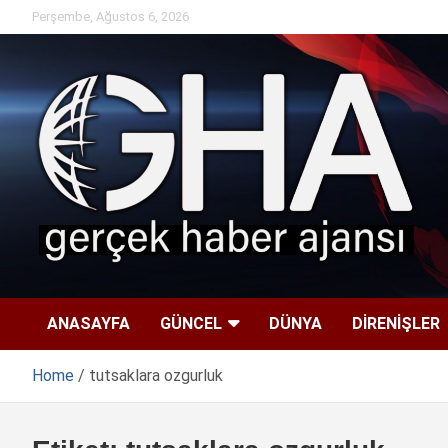
Skip
Perşembe, Ağustos 6, 2026
to
content
ANASAYFA
GÜNCEL
DÜNYA
DİRENİŞLER
Home
tutsaklara ozgurluk