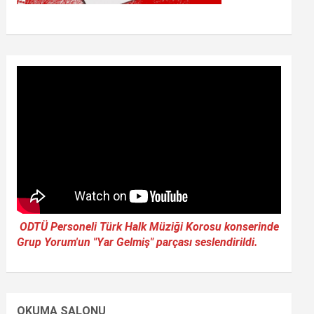
ODTÜ Personeli Türk Halk Müziği Korosu konserinde
Grup Yorum'un "Yar Gelmiş" parçası seslendirildi.
OKUMA SALONU