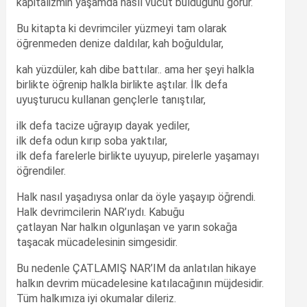
kapitalizmin yaşamda nasıl vücut bulduğunu görür.
Bu kitapta ki devrimciler yüzmeyi tam olarak
öğrenmeden denize daldılar, kah boğuldular,
kah yüzdüler, kah dibe battılar.. ama her şeyi halkla
birlikte öğrenip halkla birlikte aştılar. İlk defa
uyuşturucu kullanan gençlerle tanıştılar,
ilk defa tacize uğrayıp dayak yediler,
ilk defa odun kırıp soba yaktılar,
ilk defa farelerle birlikte uyuyup, pirelerle yaşamayı
öğrendiler.
Halk nasıl yaşadıysa onlar da öyle yaşayıp öğrendi.
Halk devrimcilerin NAR’ıydı. Kabuğu
çatlayan Nar halkın olgunlaşan ve yarın sokağa
taşacak mücadelesinin simgesidir.
Bu nedenle ÇATLAMIŞ NAR’IM da anlatılan hikaye
halkın devrim mücadelesine katılacağının müjdesidir.
Tüm halkımıza iyi okumalar dileriz.