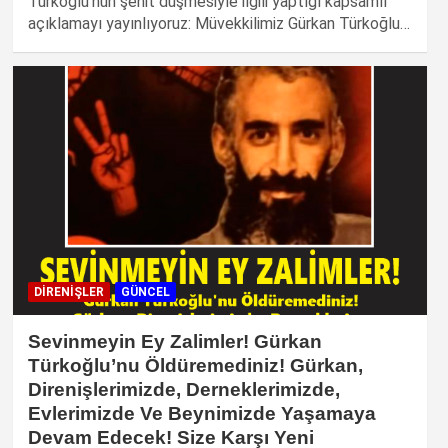
Türkoğlu’nun şehit düşmesiyle ilgili yaptığı kapsamlı
açıklamayı yayınlıyoruz: Müvekkilimiz Gürkan Türkoğlu…
DIRENIŞLER
GÜNCEL
Sevinmeyin Ey Zalimler! Gürkan
Türkoğlu’nu Öldüremediniz! Gürkan,
Direnişlerimizde, Derneklerimizde,
Evlerimizde Ve Beynimizde Yaşamaya
Devam Edecek! Size Karşı Yeni