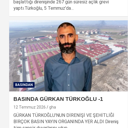
başlattığı direnişinde 267 gün süresiz açlık grevi
yaptı.Türkoğlu, 5 Temmuz’da…
BASINDAN
BASINDA GÜRKAN TÜRKOĞLU -1
12 Temmuz 2026
gha
GÜRKAN TÜRKOĞLU’NUN DİRENİŞİ VE ŞEHİTLİĞİ
BİRÇOK BASIN YAYIN ORGANINDA YER ALDI Direniş
tüm sansür duvarlarını yıkıp…