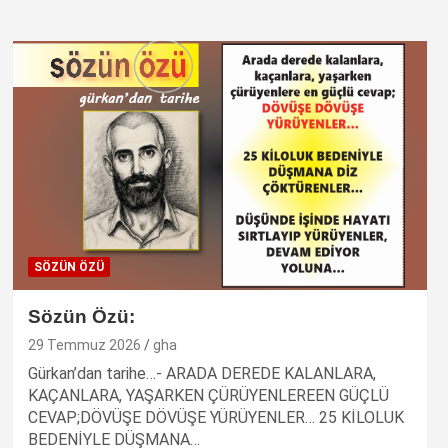
SÖZÜN ÖZÜ
Sözün Özü:
29 Temmuz 2026
gha
Gürkan’dan tarihe…- ARADA DEREDE KALANLARA,
KAÇANLARA, YAŞARKEN ÇÜRÜYENLEREEN GÜÇLÜ
CEVAP;DÖVÜŞE DÖVÜŞE YÜRÜYENLER… 25 KİLOLUK
BEDENİYLE DÜŞMANA…