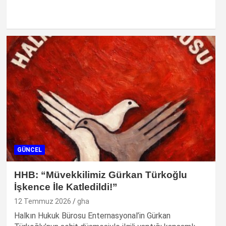
GÜNCEL
HHB: “Müvekkilimiz Gürkan Türkoğlu
İşkence İle Katledildi!”
12 Temmuz 2026
gha
Halkın Hukuk Bürosu Enternasyonal’in Gürkan