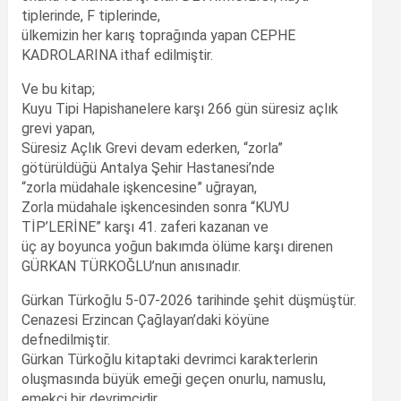
tiplerinde, F tiplerinde,
ülkemizin her karış toprağında yapan CEPHE
KADROLARINA ithaf edilmiştir.
Ve bu kitap;
Kuyu Tipi Hapishanelere karşı 266 gün süresiz açlık
grevi yapan,
Süresiz Açlık Grevi devam ederken, “zorla”
götürüldüğü Antalya Şehir Hastanesi’nde
“zorla müdahale işkencesine” uğrayan,
Zorla müdahale işkencesinden sonra “KUYU
TİP’LERİNE” karşı 41. zaferi kazanan ve
üç ay boyunca yoğun bakımda ölüme karşı direnen
GÜRKAN TÜRKOĞLU’nun anısınadır.
Gürkan Türkoğlu 5-07-2026 tarihinde şehit düşmüştür.
Cenazesi Erzincan Çağlayan’daki köyüne
defnedilmiştir.
Gürkan Türkoğlu kitaptaki devrimci karakterlerin
oluşmasında büyük emeği geçen onurlu, namuslu,
emekçi bir devrimcidir.