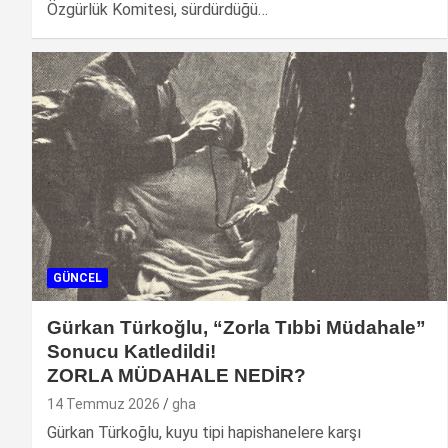
Özgürlük Komitesi, sürdürdüğü…
GÜNCEL
Gürkan Türkoğlu, “Zorla Tıbbi Müdahale”
Sonucu Katledildi!
ZORLA MÜDAHALE NEDİR?
14 Temmuz 2026
gha
Gürkan Türkoğlu, kuyu tipi hapishanelere karşı