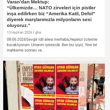
Varan’dan Mektup:
“Ülkemizde… NATO zirveleri için pistler
inşa edilirken biz “Amerika Katil, Defol”
diyerek marşlarımızla milyonların sesi
oluyoruz.”
13 Haziran 2026
gha
08.06.2026Sevgili İdil ailesi merhaba,Hepinizi özlemle
kucaklıyorum. Umarım iyisinizdir. Ben biz iyiyiz. Yine bir
mahkeme sonrası ve…