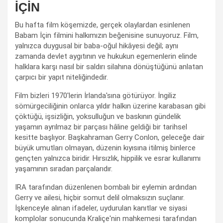
İÇİN
Bu hafta film köşemizde, gerçek olaylardan esinlenen
Babam İçin filmini halkımızın beğenisine sunuyoruz. Film,
yalnızca duygusal bir baba-oğul hikâyesi değil; aynı
zamanda devlet aygıtının ve hukukun egemenlerin elinde
halklara karşı nasıl bir saldırı silahına dönüştüğünü anlatan
çarpıcı bir yapıt niteliğindedir.
Film bizleri 1970'lerin İrlanda'sına götürüyor. İngiliz
sömürgeciliğinin onlarca yıldır halkın üzerine karabasan gibi
çöktüğü, işsizliğin, yoksulluğun ve baskının gündelik
yaşamın ayrılmaz bir parçası hâline geldiği bir tarihsel
kesitte başlıyor. Başkahraman Gerry Conlon, geleceğe dair
büyük umutları olmayan, düzenin kıyısına itilmiş binlerce
gençten yalnızca biridir. Hırsızlık, hippilik ve esrar kullanımı
yaşamının sıradan parçalarıdır.
IRA tarafından düzenlenen bombalı bir eylemin ardından
Gerry ve ailesi, hiçbir somut delil olmaksızın suçlanır.
İşkenceyle alınan ifadeler, uydurulan kanıtlar ve siyasi
komplolar sonucunda Kraliçe'nin mahkemesi tarafından