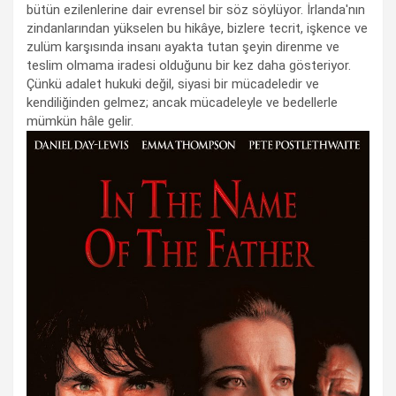
bütün ezilenlerine dair evrensel bir söz söylüyor. İrlanda'nın
zindanlarından yükselen bu hikâye, bizlere tecrit, işkence ve
zulüm karşısında insanı ayakta tutan şeyin direnme ve
teslim olmama iradesi olduğunu bir kez daha gösteriyor.
Çünkü adalet hukuki değil, siyasi bir mücadeledir ve
kendiliğinden gelmez; ancak mücadeleyle ve bedellerle
mümkün hâle gelir.