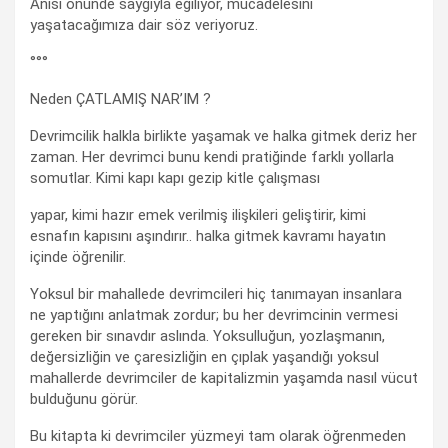
Anısı önünde saygıyla eğiliyor, mücadelesini
yaşatacağımıza dair söz veriyoruz.
°°°
Neden ÇATLAMIŞ NAR’IM ?
Devrimcilik halkla birlikte yaşamak ve halka gitmek deriz her
zaman. Her devrimci bunu kendi pratiğinde farklı yollarla
somutlar. Kimi kapı kapı gezip kitle çalışması
yapar, kimi hazır emek verilmiş ilişkileri geliştirir, kimi
esnafın kapısını aşındırır.. halka gitmek kavramı hayatın
içinde öğrenilir.
Yoksul bir mahallede devrimcileri hiç tanımayan insanlara
ne yaptığını anlatmak zordur; bu her devrimcinin vermesi
gereken bir sınavdır aslında. Yoksulluğun, yozlaşmanın,
değersizliğin ve çaresizliğin en çıplak yaşandığı yoksul
mahallerde devrimciler de kapitalizmin yaşamda nasıl vücut
bulduğunu görür.
Bu kitapta ki devrimciler yüzmeyi tam olarak öğrenmeden