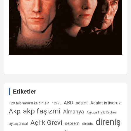
Etiketler
ABD
Adalet istiyoruz
adalet
129 a/b yasası kaldırılsın
129ab
akp faşizmi
Akp
Almanya
Avrupa Halk Cephesi
direniş
Açlık Grevi
deprem
aytaç ünsal
direnis