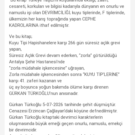
"Bu kitap Türkiye faşizmi koşullarında eksiği, zaafı,
cesareti, korkuları ve bilgisi kadarıyla dünyanın en onurlu ve
namuslu işi olan DEVRİMCİLİĞİ; kuyu tiplerinde, F tiplerinde,
ülkemizin her karış toprağında yapan CEPHE
KADROLARINA ithaf edilmiştir.
Ve bu kitap;
Kuyu Tipi Hapishanelere karşı 266 gün süresiz açlık grevi
yapan,
Süresiz Açlık Grevi devam ederken, “zorla” götürüldüğü
Antalya Şehir Hastanesi’nde
“zorla müdahale işkencesine” uğrayan,
Zorla müdahale işkencesinden sonra “KUYU TİP’LERİNE”
karşı 41. zaferi kazanan ve
üç ay boyunca yoğun bakımda ölüme karşı direnen
GÜRKAN TÜRKOĞLU’nun anısınadır.
Gürkan Türkoğlu 5-07-2026 tarihinde şehit düşmüştür.
Cenazesi Erzincan Çağlayan’daki köyüne defnedilmiştir.
Gürkan Türkoğlu kitaptaki devrimci karakterlerin
oluşmasında büyük emeği geçen onurlu, namuslu, emekçi
bir devrimcidir.