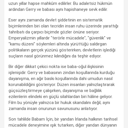
uzun yıllar hapse mahkûm edilirler. Bu adaletsiz hükmün
ardından Gerry ve babası aynı hapishaneye sevk edilir.
Eser aynı zamanda devlet şiddetinin en sistematik
biçimlerinden biri olan tecridin insan ruhu üzerinde yarattığı
tahribatı da çarpıcı biçimde gözler önüne seriyor.
Emperyalizmin yıllardır "terörle mücadele", "güvenlik" ve
"kamu düzeni" söylemleri altında yürüttüğü saldırgan
politikaların gerçek yüzünü gösterirken; devletlerin işlediği
suçların nasıl görünmez kılındığını da teşhir ediyor.
Bir diğer dikkat çekici nokta ise baba-oğul ilişkisinin
işlenişidir. Gerry ve babasının zindan koşullarında kurduğu
dayanışma, en ağır baskı koşullarında dahi umudun nasıl
korunabildiğini gösteriyor. Düzen insanları yalnızlaştırarak
güçsüzleştirmeye çalışırken, dayanışma ve bağlılık
ezilenlerin elindeki en güçlü silahlardan biri hâline geliyor.
Film bu yönüyle yalnızca bir hukuk skandalını değil, aynı
zamanda insan onurunun savunusunu anlatıyor.
Son tahlilde Babam İçin, bir yandan İrlanda halkının tarihsel
mücadele deneyimine ışık tutarken, diğer yandan dünyanın