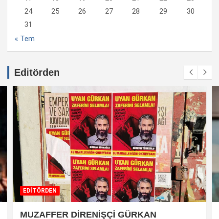
24
25
26
27
28
29
30
31
« Tem
Editörden
EDİTÖRDEN
MUZAFFER DİRENİŞÇİ GÜRKAN