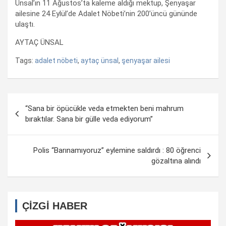
Ünsal’ın 11 Ağustos’ta kaleme aldığı mektup, Şenyaşar
ailesine 24 Eylül’de Adalet Nöbeti’nin 200’üncü gününde
ulaştı.
AYTAÇ ÜNSAL
Tags:
adalet nöbeti
,
aytaç ünsal
,
şenyaşar ailesi
Yazı
“Sana bir öpücükle veda etmekten beni mahrum
dolaşımı
bıraktılar. Sana bir gülle veda ediyorum”
Polis “Barınamıyoruz” eylemine saldırdı : 80 öğrenci
gözaltına alındı
ÇİZGİ HABER