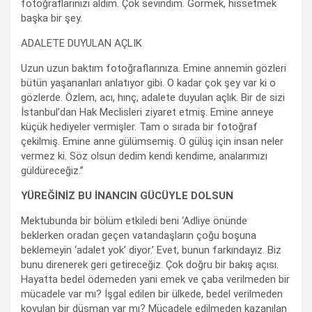
fotoğraflarınızı aldım. Çok sevindim. Görmek, hissetmek
başka bir şey.
ADALETE DUYULAN AÇLIK
Uzun uzun baktım fotoğraflarınıza. Emine annemin gözleri
bütün yaşananları anlatıyor gibi. O kadar çok şey var ki o
gözlerde. Özlem, acı, hınç, adalete duyulan açlık. Bir de sizi
İstanbul’dan Hak Meclisleri ziyaret etmiş. Emine anneye
küçük hediyeler vermişler. Tam o sırada bir fotoğraf
çekilmiş. Emine anne gülümsemiş. O gülüş için insan neler
vermez ki. Söz olsun dedim kendi kendime, analarımızı
güldüreceğiz.”
YÜREĞİNİZ BU İNANCIN GÜCÜYLE DOLSUN
Mektubunda bir bölüm etkiledi beni ‘Adliye önünde
beklerken oradan geçen vatandaşların çoğu boşuna
beklemeyin ‘adalet yok’ diyor.’ Evet, bunun farkındayız. Biz
bunu direnerek geri getireceğiz. Çok doğru bir bakış açısı.
Hayatta bedel ödemeden yani emek ve çaba verilmeden bir
mücadele var mı? İşgal edilen bir ülkede, bedel verilmeden
kovulan bir düşman var mı? Mücadele edilmeden kazanılan