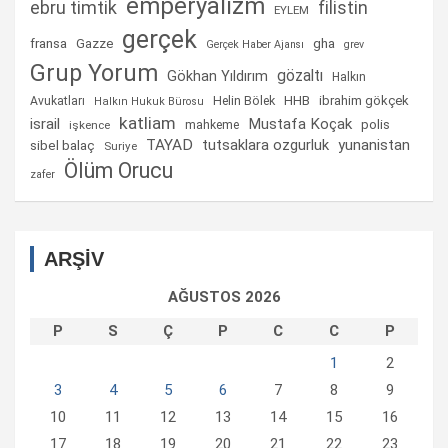
emperyalizm
ebru timtik
filistin
EYLEM
gerçek
fransa
gha
Gazze
Gerçek Haber Ajansı
grev
Grup Yorum
gözaltı
Gökhan Yıldırım
Halkın
Helin Bölek
HHB
ibrahim gökçek
Avukatları
Halkın Hukuk Bürosu
katliam
israil
Mustafa Koçak
mahkeme
polis
işkence
TAYAD
tutsaklara ozgurluk
yunanistan
sibel balaç
Suriye
Ölüm Orucu
zafer
ARŞİV
AĞUSTOS 2026
P
S
Ç
P
C
C
P
1
2
3
4
5
6
7
8
9
10
11
12
13
14
15
16
17
18
19
20
21
22
23