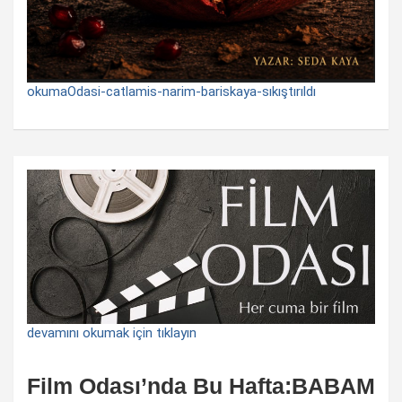
okumaOdasi-catlamis-narim-bariskaya-sıkıştırıldı
devamını okumak için tıklayın
Film Odası’nda Bu Hafta:BABAM