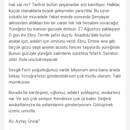
hak var mı? Tarihte bütün yaşananlar sizi kanıtlıyor. Halklar,
küçük olanaklarla büyük gelişmeler yarattılar. Bu uzun
soluklu bir mücadele fakat eninde sonunda Şenyaşar
ailesinden aldıkları her bir canın tek tek hesabını soracağız.
Yüreğiniz bu inancın gücüyle dolsun. 27 Ağustos yaklaşıyor.
O gün Av. Ebru Timtik şehit düştü. Anadolu’daki bütün
analar için, adalet için ömrünü verdi. Ebru, Emine ana gibi
birçok gözü yaşlı ananın acısını, hıncını taşıyordu yüreğinde.
Bunun gücüyle yüreğini zalimlerin suratına fırlattı. Sembol
oldu. Asla unutulmayacak.
Sevgili Ferit yoğunluğunuz vardır biliyorum ama bana arada
birkaç fotoğrafınızı gönderebilirsen çok mutlu olurum. Tabi
mümkünse.
Burada bir kardeşiniz, oğlunuz, adalet yoldaşınız, avukatınız
var. Ve sizi çok seviyor. Kendinize çok iyi bakın. Değerli
avukatlarınıza da selamlarımı gönderiyorum. Görüşmek
üzere, umutla.
Av. Aytaç Ünsal.”