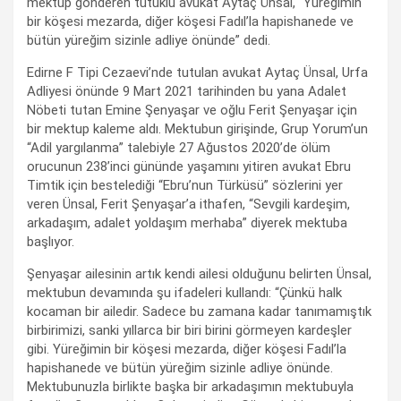
mektup gönderen tutuklu avukat Aytaç Ünsal, “Yüreğimin
bir köşesi mezarda, diğer köşesi Fadıl’la hapishanede ve
bütün yüreğim sizinle adliye önünde” dedi.
Edirne F Tipi Cezaevi’nde tutulan avukat Aytaç Ünsal, Urfa
Adliyesi önünde 9 Mart 2021 tarihinden bu yana Adalet
Nöbeti tutan Emine Şenyaşar ve oğlu Ferit Şenyaşar için
bir mektup kaleme aldı. Mektubun girişinde, Grup Yorum’un
“Adil yargılanma” talebiyle 27 Ağustos 2020’de ölüm
orucunun 238’inci gününde yaşamını yitiren avukat Ebru
Timtik için bestelediği “Ebru’nun Türküsü” sözlerini yer
veren Ünsal, Ferit Şenyaşar’a ithafen, “Sevgili kardeşim,
arkadaşım, adalet yoldaşım merhaba” diyerek mektuba
başlıyor.
Şenyaşar ailesinin artık kendi ailesi olduğunu belirten Ünsal,
mektubun devamında şu ifadeleri kullandı: “Çünkü halk
kocaman bir ailedir. Sadece bu zamana kadar tanımamıştık
birbirimizi, sanki yıllarca bir biri birini görmeyen kardeşler
gibi. Yüreğimin bir köşesi mezarda, diğer köşesi Fadıl’la
hapishanede ve bütün yüreğim sizinle adliye önünde.
Mektubunuzla birlikte başka bir arkadaşımın mektubuyla