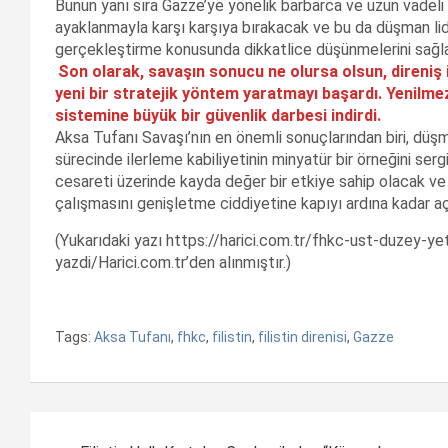
Bunun yanı sıra Gazze’ye yönelik barbarca ve uzun vadeli sa
ayaklanmayla karşı karşıya bırakacak ve bu da düşman lide
gerçekleştirme konusunda dikkatlice düşünmelerini sağla
Son olarak, savaşın sonucu ne olursa olsun, direniş 
yeni bir stratejik yöntem yaratmayı başardı. Yenilmez
sistemine büyük bir güvenlik darbesi indirdi.
Aksa Tufanı Savaşı’nın en önemli sonuçlarından biri, düşman
sürecinde ilerleme kabiliyetinin minyatür bir örneğini serg
cesareti üzerinde kayda değer bir etkiye sahip olacak ve 
çalışmasını genişletme ciddiyetine kapıyı ardına kadar aç
(Yukarıdaki yazı https://harici.com.tr/fhkc-ust-duzey-yet
yazdi/Harici.com.tr’den alınmıştır.)
Tags:
Aksa Tufanı
,
fhkc
,
filistin
,
filistin direnisi
,
Gazze
Yazı