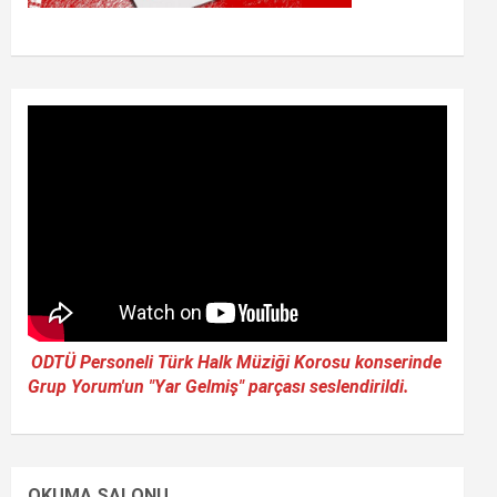
ODTÜ Personeli Türk Halk Müziği Korosu konserinde
Grup Yorum'un "Yar Gelmiş" parçası seslendirildi.
OKUMA SALONU