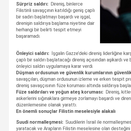
Sürpriz saldırı:
Direniş, binlerce
Filistinli savaşçının katıldığı geniş çaplı
bir sadırı başlatmayı başardı ve işgal,
direnişin saldırıya başlama niyetine dair
herhangi bir belirti tespit etmeyi
başaramadı.
Önleyici saldırı:
İşgalin Gazze’deki direniş liderliğine kar
çaplı bir saldırı başlatacağı direniş açısından aşikardı ve 
önleyici saldırı uygulamaya karar verdi.
Düşman ordusunun ve güvenlik kurumlarının güvenlik
savaşçıları, düşman ordusunun izleme ve erken tespit pro
direniş savaşçısının füze koruması altında saldırıya başl
Füze saldırıları ve yoğun ateş koruması:
Direniş, kitle
askerlerini sığınaklara girmeye zorlamayı başardı ve direni
düzenlemesine olanak yarattı.
En önemli sonuçlar Filistin meselesiyle alakalı
Suudi normalleşmesi:
Suudilerin İsrail ile normalleşmes
yaratacak ve Arapların Filistin meselesine olan desteğini 