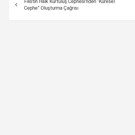
Filistin Halk Kurtuluş Cephesi’nden “Küresel
dolaşımı
Cephe” Oluşturma Çağrısı