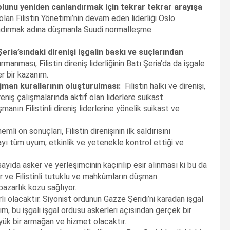
lunu yeniden canlandırmak için tekrar tekrar arayışa
lan Filistin Yönetimi’nin devam eden liderliği Oslo
andırmak adına düşmanla Suudi normalleşme
eria’sındaki direnişi işgalin baskı ve suçlarından
ırmanması, Filistin direniş liderliğinin Batı Şeria’da da işgale
r bir kazanım.
jman kurallarının oluşturulması:
Filistin halkı ve direnişi,
direniş çalışmalarında aktif olan liderlere suikast
ın Filistinli direniş liderlerine yönelik suikast ve
i ön sonuçları, Filistin direnişinin ilk saldırısını
yı tüm uyum, etkinlik ve yetenekle kontrol ettiği ve
yıda asker ve yerleşimcinin kaçırılıp esir alınması ki bu da
r ve Filistinli tutuklu ve mahkûmların düşman
azarlık kozu sağlıyor.
ı olacaktır. Siyonist ordunun Gazze Şeridi’ni karadan işgal
ım, bu işgali işgal ordusu askerleri açısından gerçek bir
yük bir armağan ve hizmet olacaktır.