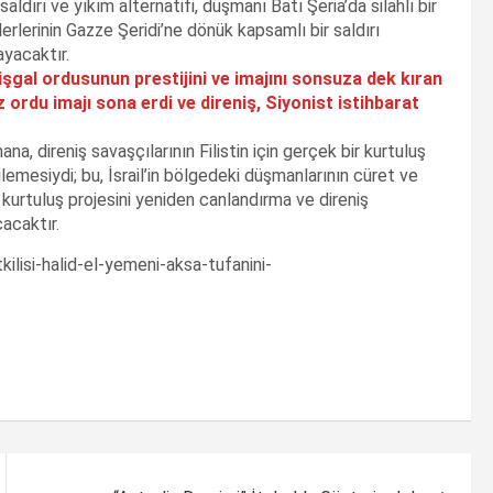
ldırı ve yıkım alternatifi, düşmanı Batı Şeria’da silahlı bir
rlerinin Gazze Şeridi’ne dönük kapsamlı bir saldırı
yacaktır.
işgal ordusunun prestijini ve imajını sonsuza dek kıran
 ordu imajı sona erdi ve direniş, Siyonist istihbarat
a, direniş savaşçılarının Filistin için gerçek bir kurtuluş
ilemesiydi; bu, İsrail’in bölgedeki düşmanlarının cüret ve
kurtuluş projesini yeniden canlandırma ve direniş
acaktır.
kilisi-halid-el-yemeni-aksa-tufanini-