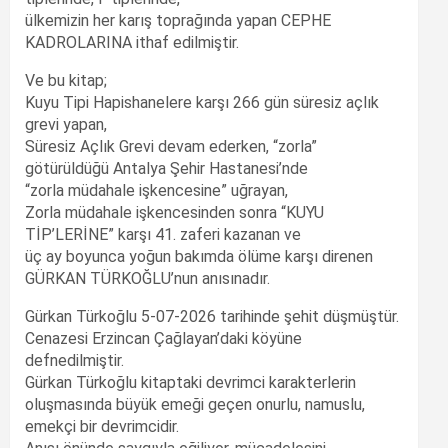
ülkemizin her karış toprağında yapan CEPHE
KADROLARINA ithaf edilmiştir.
Ve bu kitap;
Kuyu Tipi Hapishanelere karşı 266 gün süresiz açlık
grevi yapan,
Süresiz Açlık Grevi devam ederken, “zorla”
götürüldüğü Antalya Şehir Hastanesi’nde
“zorla müdahale işkencesine” uğrayan,
Zorla müdahale işkencesinden sonra “KUYU
TİP’LERİNE” karşı 41. zaferi kazanan ve
üç ay boyunca yoğun bakımda ölüme karşı direnen
GÜRKAN TÜRKOĞLU’nun anısınadır.
Gürkan Türkoğlu 5-07-2026 tarihinde şehit düşmüştür.
Cenazesi Erzincan Çağlayan’daki köyüne
defnedilmiştir.
Gürkan Türkoğlu kitaptaki devrimci karakterlerin
oluşmasında büyük emeği geçen onurlu, namuslu,
emekçi bir devrimcidir.