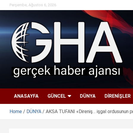
Skip
Perşembe, Ağustos 6, 2026
to
content
ANASAYFA
GÜNCEL
DÜNYA
DİRENİŞLER
Home
DÜNYA
AKSA TUFANI «Direniş… işgal ordusunun pres