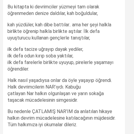
Bu kitapta ki devrimciler yüzmeyi tam olarak
öğrenmeden denize daldılar, kah boğuldular,
kah yüzdüler, kah dibe battılar.. ama her şeyi halkla
birlikte öğrenip halkla birlikte aştılar. İlk defa
uyuşturucu kullanan gençlerle tanıştılar,
ilk defa tacize uğrayıp dayak yediler,
ilk defa odun kırıp soba yaktılar,
ilk defa farelerle birlikte uyuyup, pirelerle yaşamayı
öğrendiler.
Halk nasıl yaşadıysa onlar da öyle yaşayıp öğrendi.
Halk devrimcilerin NAR’ıydı. Kabuğu
çatlayan Nar halkın olgunlaşan ve yarın sokağa
taşacak mücadelesinin simgesidir.
Bu nedenle ÇATLAMIŞ NAR’IM da anlatılan hikaye
halkın devrim mücadelesine katılacağının müjdesidir.
Tüm halkımıza iyi okumalar dileriz.