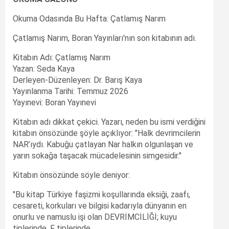
Okuma Odasında Bu Hafta: Çatlamış Narım
Çatlamış Narım, Boran Yayınları'nın son kitabının adı.
Kitabın Adı: Çatlamış Narım
Yazan: Seda Kaya
Derleyen-Düzenleyen: Dr. Barış Kaya
Yayınlanma Tarihi: Temmuz 2026
Yayınevi: Boran Yayınevi
Kitabın adı dikkat çekici. Yazarı, neden bu ismi verdiğini
kitabın önsözünde şöyle açıklıyor: "Halk devrimcilerin
NAR’ıydı. Kabuğu çatlayan Nar halkın olgunlaşan ve
yarın sokağa taşacak mücadelesinin simgesidir."
Kitabın önsözünde söyle deniyor:
"Bu kitap Türkiye faşizmi koşullarında eksiği, zaafı,
cesareti, korkuları ve bilgisi kadarıyla dünyanın en
onurlu ve namuslu işi olan DEVRİMCİLİĞİ; kuyu
tiplerinde, F tiplerinde,