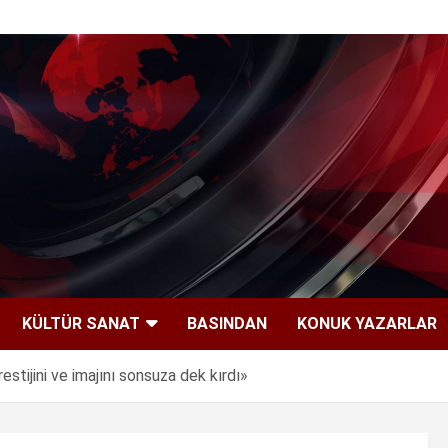
KÜLTÜR SANAT
BASINDAN
KONUK YAZARLAR
tijini ve imajını sonsuza dek kırdı»