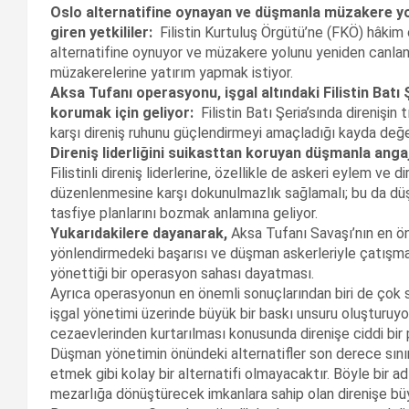
Oslo alternatifine oynayan ve düşmanla müzakere yo
giren yetkililer:
Filistin Kurtuluş Örgütü’ne (FKÖ) hâkim o
alternatifine oynuyor ve müzakere yolunu yeniden canl
müzakerelerine yatırım yapmak istiyor.
Aksa Tufanı operasyonu, işgal altındaki Filistin Batı Ş
korumak için geliyor:
Filistin Batı Şeria’sında direnişin t
karşı direniş ruhunu güçlendirmeyi amaçladığı kayda değe
Direniş liderliğini suikasttan koruyan düşmanla anga
Filistinli direniş liderlerine, özellikle de askeri eylem ve 
düzenlenmesine karşı dokunulmazlık sağlamalı; bu da düşman
tasfiye planlarını bozmak anlamına geliyor.
Yukarıdakilere dayanarak,
Aksa Tufanı Savaşı’nın en öneml
yönlendirmedeki başarısı ve düşman askerleriyle çatışma
yönettiği bir operasyon sahası dayatması.
Ayrıca operasyonun en önemli sonuçlarından biri de çok sa
işgal yönetimi üzerinde büyük bir baskı unsuru oluşturuyo
cezaevlerinden kurtarılması konusunda direnişe ciddi bir p
Düşman yönetimin önündeki alternatifler son derece sınırl
etmek gibi kolay bir alternatifi olmayacaktır. Böyle bir ad
mezarlığa dönüştürecek imkanlara sahip olan direnişe bü