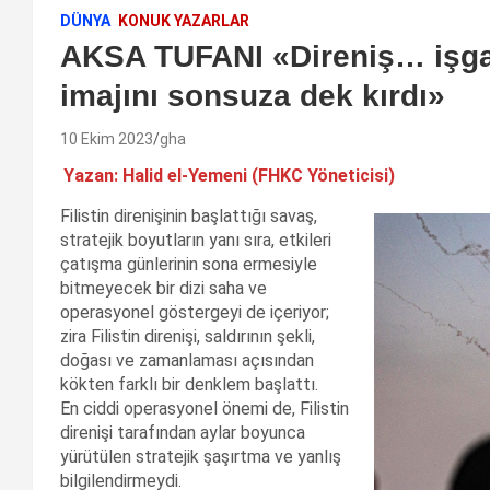
DÜNYA
KONUK YAZARLAR
AKSA TUFANI «Direniş… işgal
imajını sonsuza dek kırdı»
10 Ekim 2023
gha
Yazan: Halid el-Yemeni (FHKC Yöneticisi)
Filistin direnişinin başlattığı savaş,
stratejik boyutların yanı sıra, etkileri
çatışma günlerinin sona ermesiyle
bitmeyecek bir dizi saha ve
operasyonel göstergeyi de içeriyor;
zira Filistin direnişi, saldırının şekli,
doğası ve zamanlaması açısından
kökten farklı bir denklem başlattı.
En ciddi operasyonel önemi de, Filistin
direnişi tarafından aylar boyunca
yürütülen stratejik şaşırtma ve yanlış
bilgilendirmeydi.