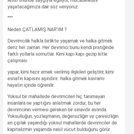
Anısı önünde saygıyla eğiliyor, mücadelesini
yaşatacağımıza dair söz veriyoruz.
°°°
Neden ÇATLAMIŞ NAR’IM ?
Devrimcilik halkla birlikte yaşamak ve halka gitmek
deriz her zaman. Her devrimci bunu kendi pratiğinde
farklı yollarla somutlar. Kimi kapı kapı gezip kitle
çalışması
yapar, kimi hazır emek verilmiş ilişkileri geliştirir, kimi
esnafın kapısını aşındırır.. halka gitmek kavramı
hayatın içinde öğrenilir.
Yoksul bir mahallede devrimcileri hiç tanımayan
insanlara ne yaptığını anlatmak zordur; bu her
devrimcinin vermesi gereken bir sınavdır aslında.
Yoksulluğun, yozlaşmanın, değersizliğin ve çaresizliğin
en çıplak yaşandığı yoksul mahallerde devrimciler de
kapitalizmin yaşamda nasıl vücut bulduğunu görür.