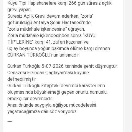
Kuyu Tipi Hapishanelere karşı 266 gün süresiz açlık
grevi yapan,
Süresiz Açlık Grevi devam ederken, “zorla”
götürüldüğü Antalya Şehir Hastanesi’nde
“zorla müdahale işkencesine” uğrayan,
Zorla müdahale işkencesinden sonra “KUYU
TİP’LERİNE” karşı 41. zaferi kazanan ve
üç ay boyunca yoğun bakımda ölüme karşı direnen
GÜRKAN TÜRKOĞLU’nun anısınadır.
Gürkan Türkoğlu 5-07-2026 tarihinde şehit düşmüştür.
Cenazesi Erzincan Çağlayan’daki köyüne
defnedilmiştir.
Gürkan Türkoğlu kitaptaki devrimci karakterlerin
oluşmasında büyük emeği geçen onurlu, namuslu,
emekçi bir devrimcidir.
Anısı önünde saygıyla eğiliyor, mücadelesini
yaşatacağımıza dair söz veriyoruz.
°°°