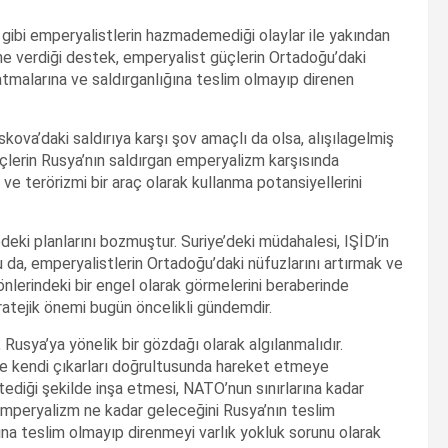
 gibi emperyalistlerin hazmademediği olaylar ile yakından
mine verdiği destek, emperyalist güçlerin Ortadoğu’daki
atmalarına ve saldırganlığına teslim olmayıp direnen
oskova’daki saldırıya karşı şov amaçlı da olsa, alışılagelmiş
güçlerin Rusya’nın saldırgan emperyalizm karşısında
e terörizmi bir araç olarak kullanma potansiyellerini
deki planlarını bozmuştur. Suriye’deki müdahalesi, IŞİD’in
u da, emperyalistlerin Ortadoğu’daki nüfuzlarını artırmak ve
nlerindeki bir engel olarak görmelerini beraberinde
tratejik önemi bugün öncelikli gündemdir.
, Rusya’ya yönelik bir gözdağı olarak algılanmalıdır.
de kendi çıkarları doğrultusunda hareket etmeye
ediği şekilde inşa etmesi, NATO’nun sınırlarına kadar
 Emperyalizm ne kadar geleceğini Rusya’nın teslim
ına teslim olmayıp direnmeyi varlık yokluk sorunu olarak