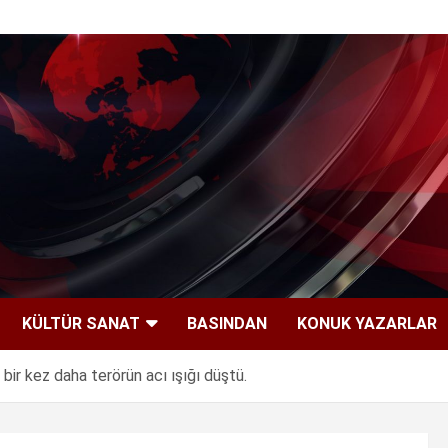
KÜLTÜR SANAT
BASINDAN
KONUK YAZARLAR
bir kez daha terörün acı ışığı düştü.