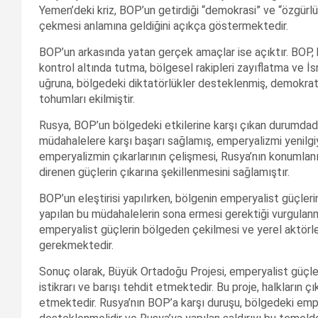
Yemen’deki kriz, BOP’un getirdiği “demokrasi” ve “özgürlü
çekmesi anlamına geldiğini açıkça göstermektedir.
BOP’un arkasında yatan gerçek amaçlar ise açıktır. BOP, b
kontrol altında tutma, bölgesel rakipleri zayıflatma ve İ
uğruna, bölgedeki diktatörlükler desteklenmiş, demokratik
tohumları ekilmiştir.
Rusya, BOP’un bölgedeki etkilerine karşı çıkan durumdadı
müdahalelere karşı başarı sağlamış, emperyalizmi yenilgiye
emperyalizmin çıkarlarının çelişmesi, Rusya’nın konumla
direnen güçlerin çıkarına şekillenmesini sağlamıştır.
BOP’un eleştirisi yapılırken, bölgenin emperyalist güçlerin
yapılan bu müdahalelerin sona ermesi gerektiği vurgulanma
emperyalist güçlerin bölgeden çekilmesi ve yerel aktörle
gerekmektedir.
Sonuç olarak, Büyük Ortadoğu Projesi, emperyalist güçle
istikrarı ve barışı tehdit etmektedir. Bu proje, halkların ç
etmektedir. Rusya’nın BOP’a karşı duruşu, bölgedeki emper