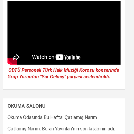
ODTÜ Personeli Türk Halk Müziği Korosu konserinde
Grup Yorum'un "Yar Gelmiş" parçası seslendirildi.
OKUMA SALONU
Okuma Odasında Bu Hafta: Çatlamış Narım
Çatlamış Narım, Boran Yayınları'nın son kitabının adı.