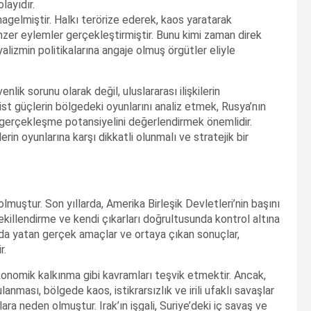
layıdır.
agelmiştir. Halkı terörize ederek, kaos yaratarak
nzer eylemler gerçekleştirmiştir. Bunu kimi zaman direk
yalizmin politikalarına angaje olmuş örgütler eliyle
lik sorunu olarak değil, uluslararası ilişkilerin
ist güçlerin bölgedeki oyunlarını analiz etmek, Rusya’nın
 gerçekleşme potansiyelini değerlendirmek önemlidir.
erin oyunlarına karşı dikkatli olunmalı ve stratejik bir
muştur. Son yıllarda, Amerika Birleşik Devletleri’nin başını
killendirme ve kendi çıkarları doğrultusunda kontrol altına
ında yatan gerçek amaçlar ve ortaya çıkan sonuçlar,
r.
onomik kalkınma gibi kavramları teşvik etmektir. Ancak,
ması, bölgede kaos, istikrarsızlık ve irili ufaklı savaşlar
a neden olmuştur. Irak’ın işgali, Suriye’deki iç savaş ve