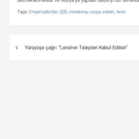
desteklenmelidir ve Rusya’ya yapılan saldırıyı bu temelde
Tags:
Emperyalistler
,
IŞİD
,
moskova
,
rusya
,
saldırı
,
terör
Yazı
Yürüyüşe çağrı: “Lena’nın Talepleri Kabul Edilsin”
dolaşımı