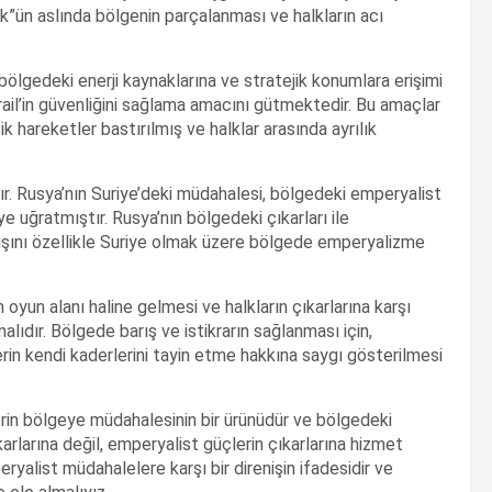
k”ün aslında bölgenin parçalanması ve halkların acı
ölgedeki enerji kaynaklarına ve stratejik konumlara erişimi
srail’in güvenliğini sağlama amacını gütmektedir. Bu amaçlar
 hareketler bastırılmış ve halklar arasında ayrılık
r. Rusya’nın Suriye’deki müdahalesi, bölgedeki emperyalist
 uğratmıştır. Rusya’nın bölgedeki çıkarları ile
nışını özellikle Suriye olmak üzere bölgede emperyalizme
 oyun alanı haline gelmesi ve halkların çıkarlarına karşı
lıdır. Bölgede barış ve istikrarın sağlanması için,
rin kendi kaderlerini tayin etme hakkına saygı gösterilmesi
rin bölgeye müdahalesinin bir ürünüdür ve bölgedeki
ıkarlarına değil, emperyalist güçlerin çıkarlarına hizmet
yalist müdahalelere karşı bir direnişin ifadesidir ve