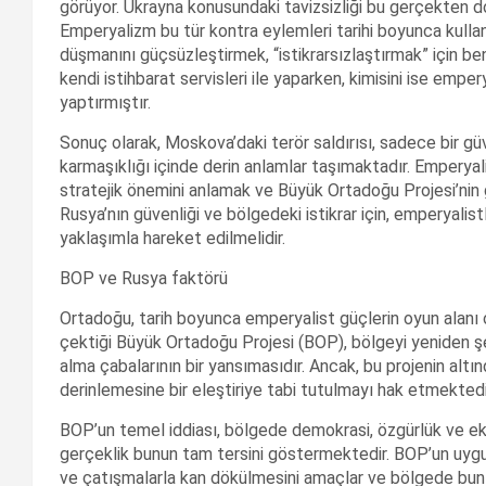
görüyor. Ukrayna konusundaki tavizsizliği bu gerçekten do
Emperyalizm bu tür kontra eylemleri tarihi boyunca kullan
düşmanını güçsüzleştirmek, “istikrarsızlaştırmak” için be
kendi istihbarat servisleri ile yaparken, kimisini ise emper
yaptırmıştır.
Sonuç olarak, Moskova’daki terör saldırısı, sadece bir güven
karmaşıklığı içinde derin anlamlar taşımaktadır. Emperyal
stratejik önemini anlamak ve Büyük Ortadoğu Projesi’nin
Rusya’nın güvenliği ve bölgedeki istikrar için, emperyalistl
yaklaşımla hareket edilmelidir.
BOP ve Rusya faktörü
Ortadoğu, tarih boyunca emperyalist güçlerin oyun alanı ol
çektiği Büyük Ortadoğu Projesi (BOP), bölgeyi yeniden şe
alma çabalarının bir yansımasıdır. Ancak, bu projenin alt
derinlemesine bir eleştiriye tabi tutulmayı hak etmektedi
BOP’un temel iddiası, bölgede demokrasi, özgürlük ve ek
gerçeklik bunun tam tersini göstermektedir. BOP’un uygulan
ve çatışmalarla kan dökülmesini amaçlar ve bölgede bunlar