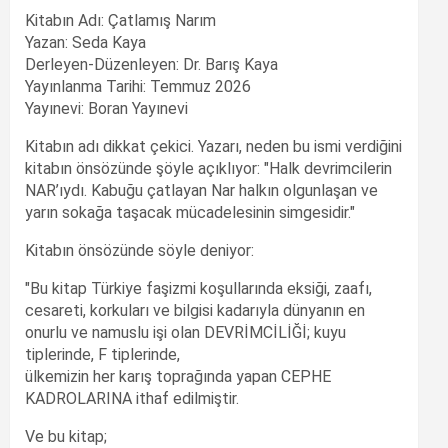
Kitabın Adı: Çatlamış Narım
Yazan: Seda Kaya
Derleyen-Düzenleyen: Dr. Barış Kaya
Yayınlanma Tarihi: Temmuz 2026
Yayınevi: Boran Yayınevi
Kitabın adı dikkat çekici. Yazarı, neden bu ismi verdiğini
kitabın önsözünde şöyle açıklıyor: "Halk devrimcilerin
NAR’ıydı. Kabuğu çatlayan Nar halkın olgunlaşan ve
yarın sokağa taşacak mücadelesinin simgesidir."
Kitabın önsözünde söyle deniyor:
"Bu kitap Türkiye faşizmi koşullarında eksiği, zaafı,
cesareti, korkuları ve bilgisi kadarıyla dünyanın en
onurlu ve namuslu işi olan DEVRİMCİLİĞİ; kuyu
tiplerinde, F tiplerinde,
ülkemizin her karış toprağında yapan CEPHE
KADROLARINA ithaf edilmiştir.
Ve bu kitap;