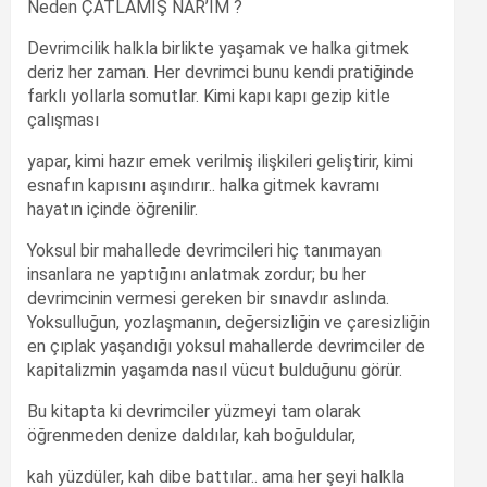
Neden ÇATLAMIŞ NAR’IM ?
Devrimcilik halkla birlikte yaşamak ve halka gitmek
deriz her zaman. Her devrimci bunu kendi pratiğinde
farklı yollarla somutlar. Kimi kapı kapı gezip kitle
çalışması
yapar, kimi hazır emek verilmiş ilişkileri geliştirir, kimi
esnafın kapısını aşındırır.. halka gitmek kavramı
hayatın içinde öğrenilir.
Yoksul bir mahallede devrimcileri hiç tanımayan
insanlara ne yaptığını anlatmak zordur; bu her
devrimcinin vermesi gereken bir sınavdır aslında.
Yoksulluğun, yozlaşmanın, değersizliğin ve çaresizliğin
en çıplak yaşandığı yoksul mahallerde devrimciler de
kapitalizmin yaşamda nasıl vücut bulduğunu görür.
Bu kitapta ki devrimciler yüzmeyi tam olarak
öğrenmeden denize daldılar, kah boğuldular,
kah yüzdüler, kah dibe battılar.. ama her şeyi halkla