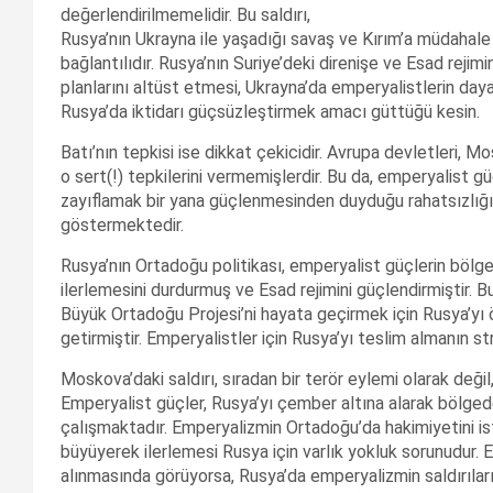
değerlendirilmemelidir. Bu saldırı,
Rusya’nın Ukrayna ile yaşadığı savaş ve Kırım’a müdahale
bağlantılıdır. Rusya’nın Suriye’deki direnişe ve Esad reji
planlarını altüst etmesi, Ukrayna’da emperyalistlerin day
Rusya’da iktidarı güçsüzleştirmek amacı güttüğü kesin.
Batı’nın tepkisi ise dikkat çekicidir. Avrupa devletleri, M
o sert(!) tepkilerini vermemişlerdir. Bu da, emperyalist 
zayıflamak bir yana güçlenmesinden duyduğu rahatsızlığı v
göstermektedir.
Rusya’nın Ortadoğu politikası, emperyalist güçlerin bölge
ilerlemesini durdurmuş ve Esad rejimini güçlendirmiştir. B
Büyük Ortadoğu Projesi’ni hayata geçirmek için Rusya’yı ö
getirmiştir. Emperyalistler için Rusya’yı teslim almanın s
Moskova’daki saldırı, sıradan bir terör eylemi olarak değil
Emperyalist güçler, Rusya’yı çember altına alarak bölge
çalışmaktadır. Emperyalizmin Ortadoğu’da hakimiyetini ist
büyüyerek ilerlemesi Rusya için varlık yokluk sorunudur.
alınmasında görüyorsa, Rusya’da emperyalizmin saldırılar