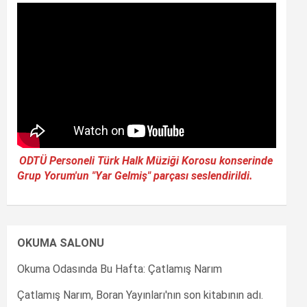
ODTÜ Personeli Türk Halk Müziği Korosu konserinde
Grup Yorum'un "Yar Gelmiş" parçası seslendirildi.
OKUMA SALONU
Okuma Odasında Bu Hafta: Çatlamış Narım
Çatlamış Narım, Boran Yayınları'nın son kitabının adı.