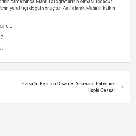
erinin tamamında Mahir fotoğraflarının olması tesadüf
inin yarattığı doğal sonuçtur. Asıl olarak Mahir’in halkın
dir o…
27
ay
Berkin’in Katilleri Dışarda. Annesine Babasına
Hapis Cezası