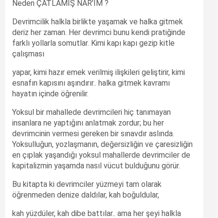
Neden ÇATLAMIŞ NAR’IM ?
Devrimcilik halkla birlikte yaşamak ve halka gitmek
deriz her zaman. Her devrimci bunu kendi pratiğinde
farklı yollarla somutlar. Kimi kapı kapı gezip kitle
çalışması
yapar, kimi hazır emek verilmiş ilişkileri geliştirir, kimi
esnafın kapısını aşındırır.. halka gitmek kavramı
hayatın içinde öğrenilir.
Yoksul bir mahallede devrimcileri hiç tanımayan
insanlara ne yaptığını anlatmak zordur; bu her
devrimcinin vermesi gereken bir sınavdır aslında.
Yoksulluğun, yozlaşmanın, değersizliğin ve çaresizliğin
en çıplak yaşandığı yoksul mahallerde devrimciler de
kapitalizmin yaşamda nasıl vücut bulduğunu görür.
Bu kitapta ki devrimciler yüzmeyi tam olarak
öğrenmeden denize daldılar, kah boğuldular,
kah yüzdüler, kah dibe battılar.. ama her şeyi halkla