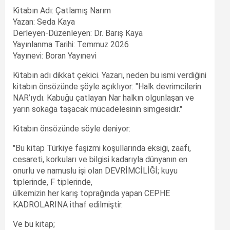
Kitabın Adı: Çatlamış Narım
Yazan: Seda Kaya
Derleyen-Düzenleyen: Dr. Barış Kaya
Yayınlanma Tarihi: Temmuz 2026
Yayınevi: Boran Yayınevi
Kitabın adı dikkat çekici. Yazarı, neden bu ismi verdiğini
kitabın önsözünde şöyle açıklıyor: "Halk devrimcilerin
NAR’ıydı. Kabuğu çatlayan Nar halkın olgunlaşan ve
yarın sokağa taşacak mücadelesinin simgesidir."
Kitabın önsözünde söyle deniyor:
"Bu kitap Türkiye faşizmi koşullarında eksiği, zaafı,
cesareti, korkuları ve bilgisi kadarıyla dünyanın en
onurlu ve namuslu işi olan DEVRİMCİLİĞİ; kuyu
tiplerinde, F tiplerinde,
ülkemizin her karış toprağında yapan CEPHE
KADROLARINA ithaf edilmiştir.
Ve bu kitap;