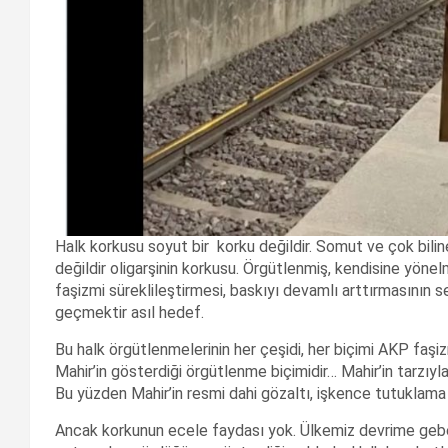
Halk korkusu soyut bir korku değildir. Somut ve çok bilin
değildir oligarşinin korkusu. Örgütlenmiş, kendisine yönelm
faşizmi süreklileştirmesi, baskıyı devamlı arttırmasının 
geçmektir asıl hedef.
Bu halk örgütlenmelerinin her çeşidi, her biçimi AKP faşi
Mahir’in gösterdiği örgütlenme biçimidir… Mahir’in tarzıyla, 
Bu yüzden Mahir’in resmi dahi gözaltı, işkence tutuklama
Ancak korkunun ecele faydası yok. Ülkemiz devrime gebe b