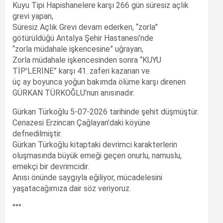
Kuyu Tipi Hapishanelere karşı 266 gün süresiz açlık
grevi yapan,
Süresiz Açlık Grevi devam ederken, “zorla”
götürüldüğü Antalya Şehir Hastanesi’nde
“zorla müdahale işkencesine” uğrayan,
Zorla müdahale işkencesinden sonra “KUYU
TİP’LERİNE” karşı 41. zaferi kazanan ve
üç ay boyunca yoğun bakımda ölüme karşı direnen
GÜRKAN TÜRKOĞLU’nun anısınadır.
Gürkan Türkoğlu 5-07-2026 tarihinde şehit düşmüştür.
Cenazesi Erzincan Çağlayan’daki köyüne
defnedilmiştir.
Gürkan Türkoğlu kitaptaki devrimci karakterlerin
oluşmasında büyük emeği geçen onurlu, namuslu,
emekçi bir devrimcidir.
Anısı önünde saygıyla eğiliyor, mücadelesini
yaşatacağımıza dair söz veriyoruz.
°°°