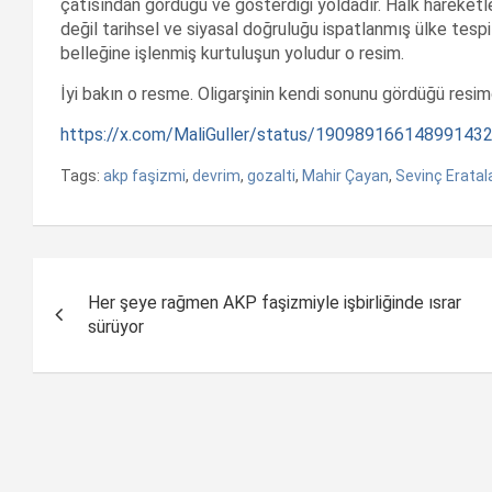
çatısından gördüğü ve gösterdiği yoldadır. Halk hareketl
değil tarihsel ve siyasal doğruluğu ispatlanmış ülke tespit
belleğine işlenmiş kurtuluşun yoludur o resim.
İyi bakın o resme. Oligarşinin kendi sonunu gördüğü resim
https://x.com/MaliGuller/status/19098916614899143
Tags:
akp faşizmi
,
devrim
,
gozalti
,
Mahir Çayan
,
Sevinç Eratal
Yazı
Her şeye rağmen AKP faşizmiyle işbirliğinde ısrar
dolaşımı
sürüyor