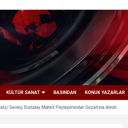
KÜLTÜR SANAT
BASINDAN
KONUK YAZARLAR
tçı Sevinç Eratalay Mahirli Paylaşımından Gözaltına Alındı