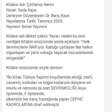
Kitabın Adı: Çatlamış Narım
Yazan: Seda Kaya
Derleyen-Düzenleyen: Dr. Barış Kaya
Yayınlanma Tarihi: Temmuz 2026
Yayınevi: Boran Yayınevi
Kitabın adı dikkat çekici. Yazarı, neden bu ismi
verdiğini kitabın önsözünde şöyle açıklıyor: "Halk
devrimcilerin NAR’ıydı. Kabuğu çatlayan Nar halkın
olgunlaşan ve yarın sokağa taşacak mücadelesinin
simgesidir."
Kitabın önsözünde söyle deniyor:
"Bu kitap Türkiye faşizmi koşullarında eksiği, zaafı,
cesareti, korkuları ve bilgisi kadarıyla dünyanın en
onurlu ve namuslu işi olan DEVRİMCİLİĞİ; kuyu
tiplerinde, F tiplerinde,
ülkemizin her karış toprağında yapan CEPHE
KADROLARINA ithaf edilmiştir.