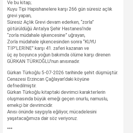
Ve bu kitap;
Kuyu Tipi Hapishanelere karşı 266 gün süresiz açlık
grevi yapan,
Süresiz Açlık Grevi devam ederken, “zorla”
götürüldüğü Antalya Şehir Hastanesi’nde
“zorla müdahale işkencesine” uğrayan,
Zorla müdahale işkencesinden sonra “KUYU
TİP’LERİNE” karşı 41. zaferi kazanan ve
üç ay boyunca yoğun bakımda ölüme karşı direnen
GÜRKAN TÜRKOĞLU’nun anısınadır.
Gürkan Türkoğlu 5-07-2026 tarihinde şehit düşmüştür.
Cenazesi Erzincan Çağlayan’daki köyüne
defnedilmiştir.
Gürkan Türkoğlu kitaptaki devrimci karakterlerin
oluşmasında büyük emeği geçen onurlu, namuslu,
emekçi bir devrimcidir.
Anısı önünde saygıyla eğiliyor, mücadelesini
yaşatacağımıza dair söz veriyoruz.
°°°