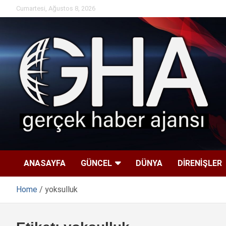
Skip
Cumartesi, Ağustos 8, 2026
to
content
ANASAYFA
GÜNCEL
DÜNYA
DİRENİŞLER
Home
yoksulluk