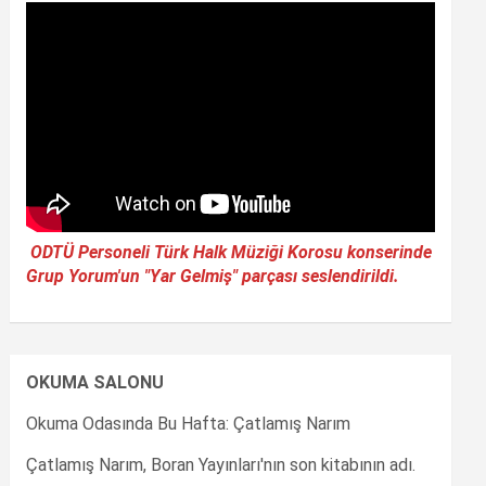
ODTÜ Personeli Türk Halk Müziği Korosu konserinde
Grup Yorum'un "Yar Gelmiş" parçası seslendirildi.
OKUMA SALONU
Okuma Odasında Bu Hafta: Çatlamış Narım
Çatlamış Narım, Boran Yayınları'nın son kitabının adı.