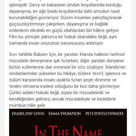
işlenişidir. Gerry ve babasının zindan koşullarında kurduğu
dayanışma, en ağır baskı koşullarında dahi umudun nasıl
korunabildiğini gösteriyor. Düzen insanları yalnızlaştırarak
güçsüzleştirmeye çalışırken, dayanışma ve bağlılık
ezilenlerin elindeki en güçlü silahlardan biri hâline geliyor.
Film bu yönüyle yalnızca bir hukuk skandalını değil, aynı
zamanda insan onurunun savunusunu anlatıyor.
Son tahlilde Babam İçin, bir yandan İrlanda halkının tarihsel
mücadele deneyimine ışık tutarken, diğer yandan dünyanın
bütün ezilenlerine dair evrensel bir söz söylüyor. İrlanda'nın
zindanlarından yükselen bu hikâye, bizlere tecrit, işkence ve
zulüm karşısında insanı ayakta tutan şeyin direnme ve
teslim olmama iradesi olduğunu bir kez daha gösteriyor.
Çünkü adalet hukuki değil, siyasi bir mücadeledir ve
kendiliğinden gelmez; ancak mücadeleyle ve bedellerle
mümkün hâle gelir.