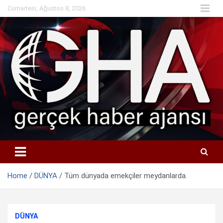
Skip
Cumartesi, Ağustos 8, 2026
to
content
Home
DÜNYA
Tüm dünyada emekçiler meydanlarda.
DÜNYA