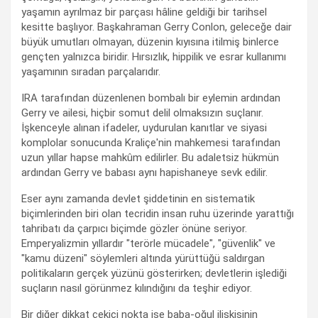
yaşamın ayrılmaz bir parçası hâline geldiği bir tarihsel
kesitte başlıyor. Başkahraman Gerry Conlon, geleceğe dair
büyük umutları olmayan, düzenin kıyısına itilmiş binlerce
gençten yalnızca biridir. Hırsızlık, hippilik ve esrar kullanımı
yaşamının sıradan parçalarıdır.
IRA tarafından düzenlenen bombalı bir eylemin ardından
Gerry ve ailesi, hiçbir somut delil olmaksızın suçlanır.
İşkenceyle alınan ifadeler, uydurulan kanıtlar ve siyasi
komplolar sonucunda Kraliçe'nin mahkemesi tarafından
uzun yıllar hapse mahkûm edilirler. Bu adaletsiz hükmün
ardından Gerry ve babası aynı hapishaneye sevk edilir.
Eser aynı zamanda devlet şiddetinin en sistematik
biçimlerinden biri olan tecridin insan ruhu üzerinde yarattığı
tahribatı da çarpıcı biçimde gözler önüne seriyor.
Emperyalizmin yıllardır "terörle mücadele", "güvenlik" ve
"kamu düzeni" söylemleri altında yürüttüğü saldırgan
politikaların gerçek yüzünü gösterirken; devletlerin işlediği
suçların nasıl görünmez kılındığını da teşhir ediyor.
Bir diğer dikkat çekici nokta ise baba-oğul ilişkisinin