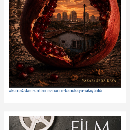
okumaOdasi-catlamis-narim-bariskaya-sıkıştırıldı