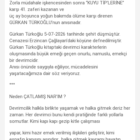
Zorla müdahale işkencesinden sonra “KUYU TİP’LERİNE”
karşı 41. zaferi kazanan ve
üç ay boyunca yoğun bakımda ölüme karşı direnen
GÜRKAN TÜRKOĞLU’nun anısınadır.
Gürkan Türkoğlu 5-07-2026 tarihinde şehit düşmüştür.
Cenazesi Erzincan Çağlayan’daki köyüne defnedilmiştir.
Gürkan Türkoğlu kitaptaki devrimci karakterlerin
oluşmasında büyük emeği geçen onurlu, namuslu, emekçi
bir devrimcidir.
Anısı önünde saygıyla eğiliyor, mücadelesini
yaşatacağımıza dair söz veriyoruz.
°°°
Neden ÇATLAMIŞ NAR’IM ?
Devrimcilik halkla birlikte yaşamak ve halka gitmek deriz her
zaman. Her devrimci bunu kendi pratiğinde farklı yollarla
somutlar. Kimi kapı kapı gezip kitle çalışması
yapar, kimi hazır emek verilmiş ilişkileri geliştirir, kimi
esnafın kapısını aşındırır.. halka gitmek kavramı hayatın