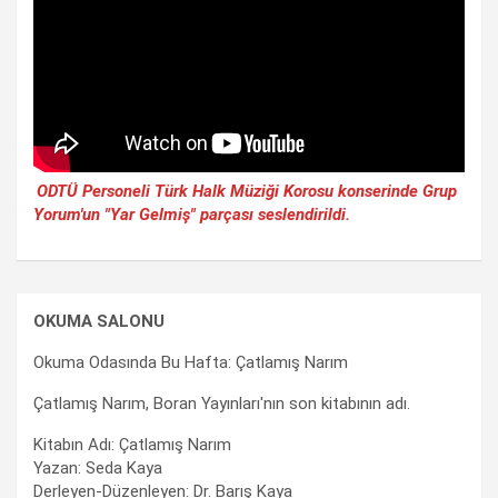
ODTÜ Personeli Türk Halk Müziği Korosu konserinde Grup
Yorum'un "Yar Gelmiş" parçası seslendirildi.
OKUMA SALONU
Okuma Odasında Bu Hafta: Çatlamış Narım
Çatlamış Narım, Boran Yayınları'nın son kitabının adı.
Kitabın Adı: Çatlamış Narım
Yazan: Seda Kaya
Derleyen-Düzenleyen: Dr. Barış Kaya