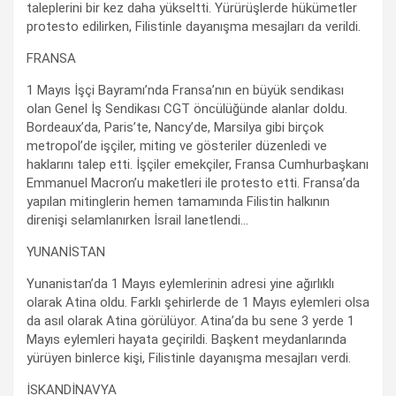
taleplerini bir kez daha yükseltti. Yürürüşlerde hükümetler
protesto edilirken, Filistinle dayanışma mesajları da verildi.
FRANSA
1 Mayıs İşçi Bayramı’nda Fransa’nın en büyük sendikası
olan Genel İş Sendikası CGT öncülüğünde alanlar doldu.
Bordeaux’da, Paris’te, Nancy’de, Marsilya gibi birçok
metropol’de işçiler, miting ve gösteriler düzenledi ve
haklarını talep etti. İşçiler emekçiler, Fransa Cumhurbaşkanı
Emmanuel Macron’u maketleri ile protesto etti. Fransa’da
yapılan mitinglerin hemen tamamında Filistin halkının
direnişi selamlanırken İsrail lanetlendi…
YUNANİSTAN
Yunanistan’da 1 Mayıs eylemlerinin adresi yine ağırlıklı
olarak Atina oldu. Farklı şehirlerde de 1 Mayıs eylemleri olsa
da asıl olarak Atina görülüyor. Atina’da bu sene 3 yerde 1
Mayıs eylemleri hayata geçirildi. Başkent meydanlarında
yürüyen binlerce kişi, Filistinle dayanışma mesajları verdi.
İSKANDİNAVYA