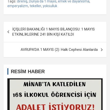
Tags:
direniş
,
Dunya da 1 mayis
,
emek ve dayanisma
,
emperyalizm
,
tekeller
,
yoksulluk
Yazı
İÇİŞLERİ BAKANLIĞI 1 MAYIS BİLANÇOSU: 1 MAYIS
dolaşımı
ETKİNLİKLERİNE 241 BİN KİŞİ KATILDI
AVRUPA’DA 1 MAYIS (2): Halk Cephesi Alanlarda
RESİM HABER