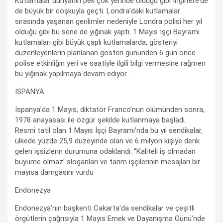
Kutlamalar dünyanın pek çok yerinde olduğu gibi İngiltere’de
de büyük bir coşkuyla geçti. Londra’daki kutlamalar
sırasında yaşanan gerilimler nedeniyle Londra polisi her yıl
olduğu gibi bu sene de yığınak yaptı. 1 Mayıs İşçi Bayramı
kutlamaları gibi büyük çaplı kutlamalarda, gösteriyi
düzenleyenlerin planlanan gösteri gününden 6 gün önce
polise etkinliğin yeri ve saatiyle ilgili bilgi vermesine rağmen
bu yığınak yapılmaya devam ediyor..
İSPANYA
İspanya’da 1 Mayıs, diktatör Franco’nun ölümünden sonra,
1978 anayasası ile özgür şekilde kutlanmaya başladı.
Resmi tatil olan 1 Mayıs İşçi Bayramı’nda bu yıl sendikalar,
ülkede yüzde 25,9 düzeyinde olan ve 6 milyon kişiye denk
gelen işsizlerin durumuna odaklandı. “Kaliteli iş olmadan
büyüme olmaz’ sloganları ve tarım işçilerinin mesajları bir
mayısa damgasını vurdu
Endonezya
Endonezya’nın başkenti Cakarta’da sendikalar ve çeşitli
örgütlerin çağrısıyla 1 Mayıs Emek ve Dayanışma Günü’nde