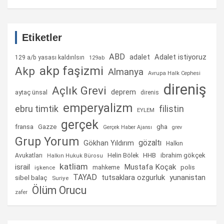
Etiketler
ABD
Adalet istiyoruz
adalet
129 a/b yasası kaldırılsın
129ab
akp faşizmi
Akp
Almanya
Avrupa Halk Cephesi
direniş
Açlık Grevi
deprem
aytaç ünsal
direnis
emperyalizm
ebru timtik
filistin
EYLEM
gerçek
fransa
gha
Gazze
Gerçek Haber Ajansı
grev
Grup Yorum
gözaltı
Gökhan Yıldırım
Halkın
Helin Bölek
HHB
ibrahim gökçek
Avukatları
Halkın Hukuk Bürosu
katliam
israil
Mustafa Koçak
mahkeme
polis
işkence
TAYAD
tutsaklara ozgurluk
yunanistan
sibel balaç
Suriye
Ölüm Orucu
zafer