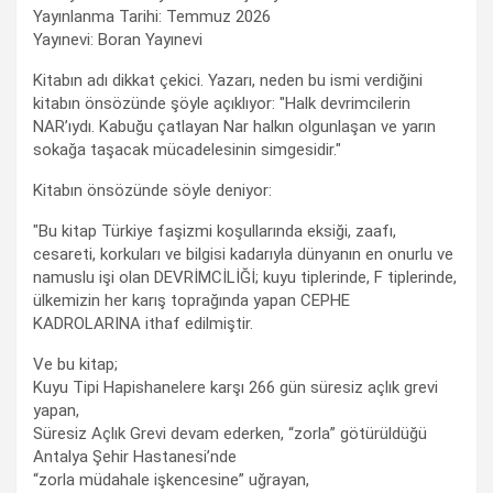
Yayınlanma Tarihi: Temmuz 2026
Yayınevi: Boran Yayınevi
Kitabın adı dikkat çekici. Yazarı, neden bu ismi verdiğini
kitabın önsözünde şöyle açıklıyor: "Halk devrimcilerin
NAR’ıydı. Kabuğu çatlayan Nar halkın olgunlaşan ve yarın
sokağa taşacak mücadelesinin simgesidir."
Kitabın önsözünde söyle deniyor:
"Bu kitap Türkiye faşizmi koşullarında eksiği, zaafı,
cesareti, korkuları ve bilgisi kadarıyla dünyanın en onurlu ve
namuslu işi olan DEVRİMCİLİĞİ; kuyu tiplerinde, F tiplerinde,
ülkemizin her karış toprağında yapan CEPHE
KADROLARINA ithaf edilmiştir.
Ve bu kitap;
Kuyu Tipi Hapishanelere karşı 266 gün süresiz açlık grevi
yapan,
Süresiz Açlık Grevi devam ederken, “zorla” götürüldüğü
Antalya Şehir Hastanesi’nde
“zorla müdahale işkencesine” uğrayan,