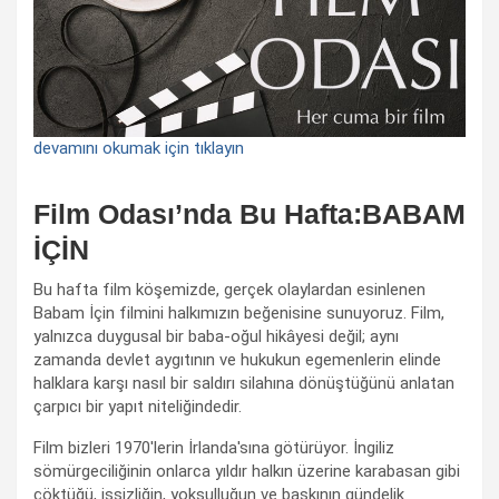
devamını okumak için tıklayın
Film Odası’nda Bu Hafta:BABAM
İÇİN
Bu hafta film köşemizde, gerçek olaylardan esinlenen
Babam İçin filmini halkımızın beğenisine sunuyoruz. Film,
yalnızca duygusal bir baba-oğul hikâyesi değil; aynı
zamanda devlet aygıtının ve hukukun egemenlerin elinde
halklara karşı nasıl bir saldırı silahına dönüştüğünü anlatan
çarpıcı bir yapıt niteliğindedir.
Film bizleri 1970'lerin İrlanda'sına götürüyor. İngiliz
sömürgeciliğinin onlarca yıldır halkın üzerine karabasan gibi
çöktüğü, işsizliğin, yoksulluğun ve baskının gündelik