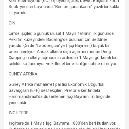
Konfederasyonu (KCTU) üyesi işçiler, Devlet Başkanı Yoon
Seok-yeol’un boynunda “Ben bir günahkarım” yazılı bir kukla
ile yürüdü.
ÇİN
Çin’de işçiler, 5 günlük ulusal 1 Mayıs tatilinin ilk gününde,
Pekin’in kuzeyindeki Badaling’de bulunan Çin Seddi’ne
yürüdü. Çin’de “Laodongcie”ye (İşçi Bayramı) büyük bir
önem veriliyor. Ancak ülkede dışa açılımın mimarı Deng
Xiaoping’in ülkeyi açmasının ardından 1 Mayıs görkemli bir
şekilde kutlanmıyor ve kitlesel bir etkinliğe sahne olmuyor.
GÜNEY AFRİKA
Güney Afrika muhalefet partisi Ekonomik Özgürlük
Savaşçıları (EFF) destekçileri, Pretoria kentindeki
Hammanskraal’da düzenlenen İşçi Bayramı mitinginde
yerini aldı.
İNGİLTERE
İngiltere’de 1 Mayıs İşçi Bayramı, 1880’den beri kutlanıyor.