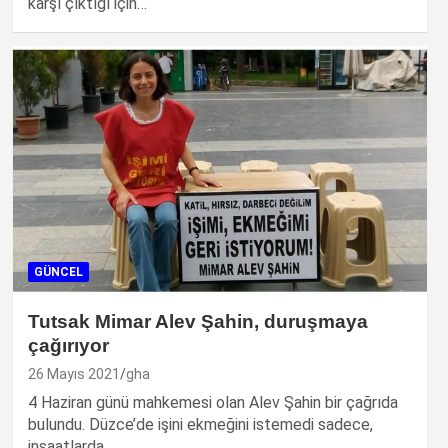
karşı çıktığı için…
GÜNCEL
Tutsak Mimar Alev Şahin, duruşmaya
çağırıyor
26 Mayıs 2021
gha
4 Haziran günü mahkemesi olan Alev Şahin bir çağrıda
bulundu. Düzce’de işini ekmeğini istemedi sadece,
inşaatlarda…