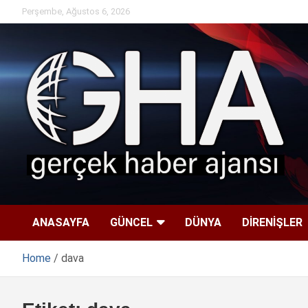
Skip
Perşembe, Ağustos 6, 2026
to
content
ANASAYFA
GÜNCEL
DÜNYA
DİRENİŞLER
Home
dava