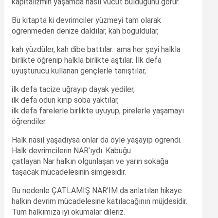
kapitalizmin yaşamda nasıl vücut bulduğunu görür.
Bu kitapta ki devrimciler yüzmeyi tam olarak
öğrenmeden denize daldılar, kah boğuldular,
kah yüzdüler, kah dibe battılar.. ama her şeyi halkla
birlikte öğrenip halkla birlikte aştılar. İlk defa
uyuşturucu kullanan gençlerle tanıştılar,
ilk defa tacize uğrayıp dayak yediler,
ilk defa odun kırıp soba yaktılar,
ilk defa farelerle birlikte uyuyup, pirelerle yaşamayı
öğrendiler.
Halk nasıl yaşadıysa onlar da öyle yaşayıp öğrendi.
Halk devrimcilerin NAR’ıydı. Kabuğu
çatlayan Nar halkın olgunlaşan ve yarın sokağa
taşacak mücadelesinin simgesidir.
Bu nedenle ÇATLAMIŞ NAR’IM da anlatılan hikaye
halkın devrim mücadelesine katılacağının müjdesidir.
Tüm halkımıza iyi okumalar dileriz.