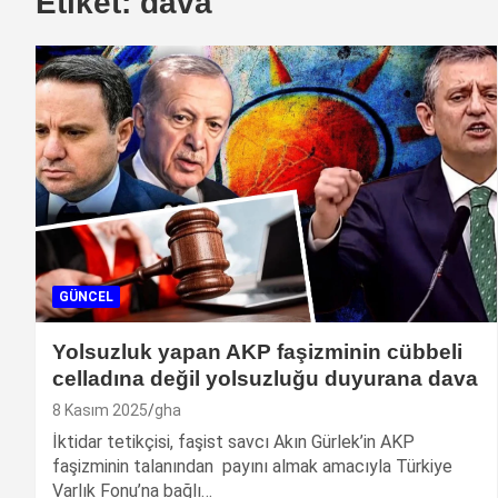
Etiket:
dava
GÜNCEL
Yolsuzluk yapan AKP faşizminin cübbeli
celladına değil yolsuzluğu duyurana dava
8 Kasım 2025
gha
İktidar tetikçisi, faşist savcı Akın Gürlek’in AKP
faşizminin talanından payını almak amacıyla Türkiye
Varlık Fonu’na bağlı…