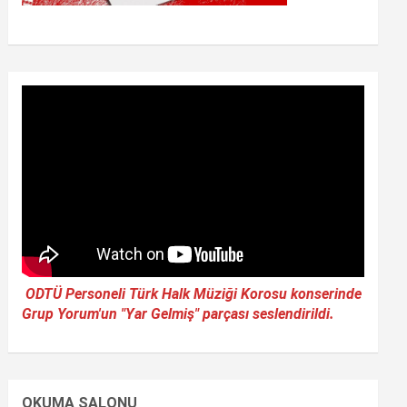
ODTÜ Personeli Türk Halk Müziği Korosu konserinde
Grup Yorum'un "Yar Gelmiş" parçası seslendirildi.
OKUMA SALONU