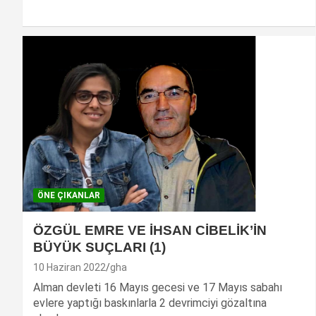
ÖNE ÇIKANLAR
ÖZGÜL EMRE VE İHSAN CİBELİK’İN
BÜYÜK SUÇLARI (1)
10 Haziran 2022
gha
Alman devleti 16 Mayıs gecesi ve 17 Mayıs sabahı
evlere yaptığı baskınlarla 2 devrimciyi gözaltına