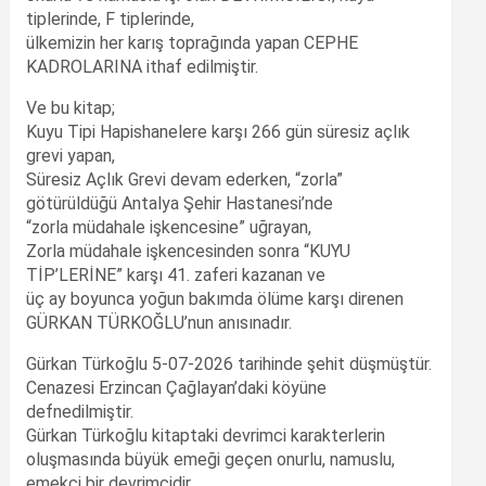
tiplerinde, F tiplerinde,
ülkemizin her karış toprağında yapan CEPHE
KADROLARINA ithaf edilmiştir.
Ve bu kitap;
Kuyu Tipi Hapishanelere karşı 266 gün süresiz açlık
grevi yapan,
Süresiz Açlık Grevi devam ederken, “zorla”
götürüldüğü Antalya Şehir Hastanesi’nde
“zorla müdahale işkencesine” uğrayan,
Zorla müdahale işkencesinden sonra “KUYU
TİP’LERİNE” karşı 41. zaferi kazanan ve
üç ay boyunca yoğun bakımda ölüme karşı direnen
GÜRKAN TÜRKOĞLU’nun anısınadır.
Gürkan Türkoğlu 5-07-2026 tarihinde şehit düşmüştür.
Cenazesi Erzincan Çağlayan’daki köyüne
defnedilmiştir.
Gürkan Türkoğlu kitaptaki devrimci karakterlerin
oluşmasında büyük emeği geçen onurlu, namuslu,
emekçi bir devrimcidir.