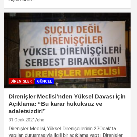
DIRENIŞLER
GÜNCEL
Direnişler Meclisi’nden Yüksel Davası İçin
Açıklama: “Bu karar hukuksuz ve
adaletsizdir!”
31 Ocak 2021
gha
Direnişler Meclisi, Yüksel Direnişcilerinin 27Ocak’ta
yapılan duruşmasıyla ilgili bir açıklama yaptı. Direnişler