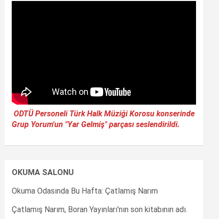
ODTÜ Personeli Türk Halk Müziği Korosu konserinde
Grup Yorum'un "Yar Gelmiş" parçası seslendirildi.
OKUMA SALONU
Okuma Odasında Bu Hafta: Çatlamış Narım
Çatlamış Narım, Boran Yayınları'nın son kitabının adı.