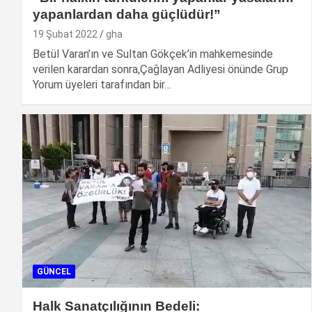
yapanlardan daha güçlüdür!”
19 Şubat 2022
gha
Betül Varan’ın ve Sultan Gökçek’in mahkemesinde
verilen karardan sonra,Çağlayan Adliyesi önünde Grup
Yorum üyeleri tarafından bir…
GÜNCEL
Halk Sanatçılığının Bedeli: