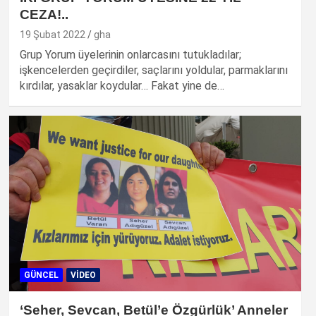
CEZA!..
19 Şubat 2022
gha
Grup Yorum üyelerinin onlarcasını tutukladılar;
işkencelerden geçirdiler, saçlarını yoldular, parmaklarını
kırdılar, yasaklar koydular… Fakat yine de…
GÜNCEL
VIDEO
‘Seher, Sevcan, Betül’e Özgürlük’ Anneler