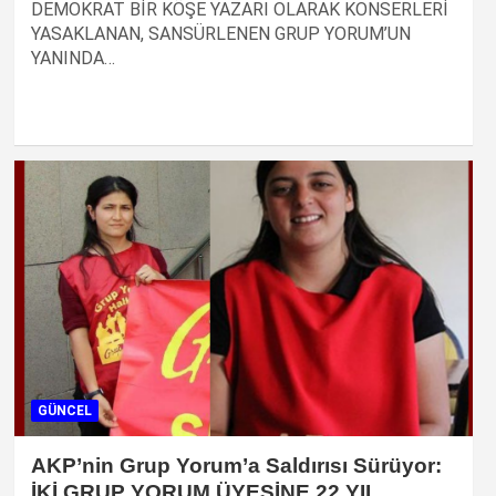
DEMOKRAT BİR KÖŞE YAZARI OLARAK KONSERLERİ
YASAKLANAN, SANSÜRLENEN GRUP YORUM’UN
YANINDA…
GÜNCEL
AKP’nin Grup Yorum’a Saldırısı Sürüyor:
İKİ GRUP YORUM ÜYESİNE 22 YIL