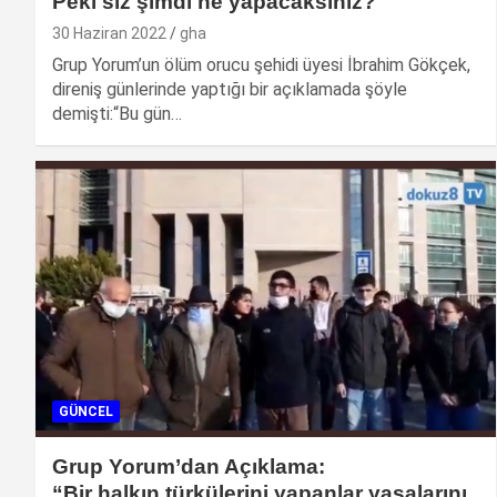
Peki siz şimdi ne yapacaksınız?
30 Haziran 2022
gha
Grup Yorum’un ölüm orucu şehidi üyesi İbrahim Gökçek,
direniş günlerinde yaptığı bir açıklamada şöyle
demişti:“Bu gün…
GÜNCEL
Grup Yorum’dan Açıklama:
“Bir halkın türkülerini yapanlar yasalarını