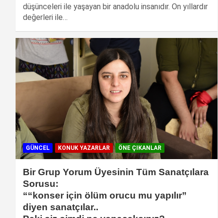
düşünceleri ile yaşayan bir anadolu insanıdır. On yıllardır
değerleri ile…
GÜNCEL
KONUK YAZARLAR
ÖNE ÇIKANLAR
Bir Grup Yorum Üyesinin Tüm Sanatçılara
Sorusu:
““konser için ölüm orucu mu yapılır”
diyen sanatçılar..