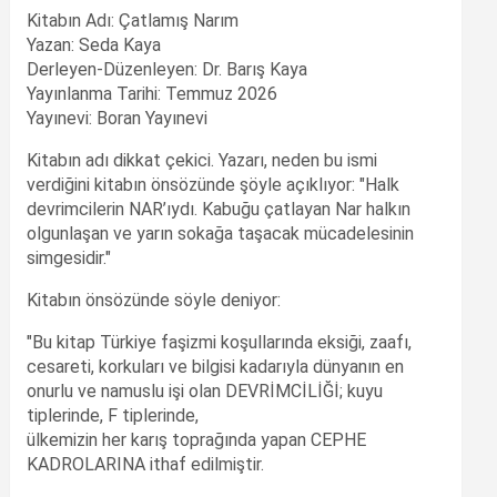
Kitabın Adı: Çatlamış Narım
Yazan: Seda Kaya
Derleyen-Düzenleyen: Dr. Barış Kaya
Yayınlanma Tarihi: Temmuz 2026
Yayınevi: Boran Yayınevi
Kitabın adı dikkat çekici. Yazarı, neden bu ismi
verdiğini kitabın önsözünde şöyle açıklıyor: "Halk
devrimcilerin NAR’ıydı. Kabuğu çatlayan Nar halkın
olgunlaşan ve yarın sokağa taşacak mücadelesinin
simgesidir."
Kitabın önsözünde söyle deniyor:
"Bu kitap Türkiye faşizmi koşullarında eksiği, zaafı,
cesareti, korkuları ve bilgisi kadarıyla dünyanın en
onurlu ve namuslu işi olan DEVRİMCİLİĞİ; kuyu
tiplerinde, F tiplerinde,
ülkemizin her karış toprağında yapan CEPHE
KADROLARINA ithaf edilmiştir.