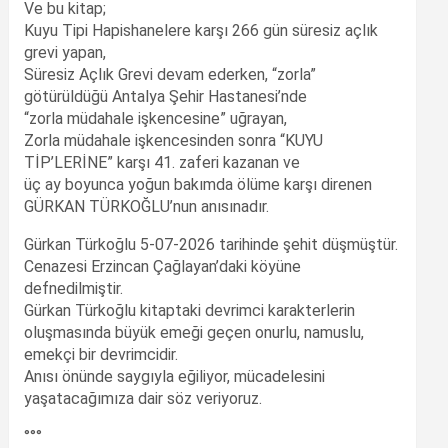
Ve bu kitap;
Kuyu Tipi Hapishanelere karşı 266 gün süresiz açlık
grevi yapan,
Süresiz Açlık Grevi devam ederken, “zorla”
götürüldüğü Antalya Şehir Hastanesi’nde
“zorla müdahale işkencesine” uğrayan,
Zorla müdahale işkencesinden sonra “KUYU
TİP’LERİNE” karşı 41. zaferi kazanan ve
üç ay boyunca yoğun bakımda ölüme karşı direnen
GÜRKAN TÜRKOĞLU’nun anısınadır.
Gürkan Türkoğlu 5-07-2026 tarihinde şehit düşmüştür.
Cenazesi Erzincan Çağlayan’daki köyüne
defnedilmiştir.
Gürkan Türkoğlu kitaptaki devrimci karakterlerin
oluşmasında büyük emeği geçen onurlu, namuslu,
emekçi bir devrimcidir.
Anısı önünde saygıyla eğiliyor, mücadelesini
yaşatacağımıza dair söz veriyoruz.
°°°