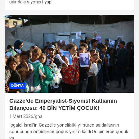
adındaki siyonist yapı…
DÜNYA
Gazze’de Emperyalist-Siyonist Katliamın
Bilançosu: 40 BİN YETİM ÇOCUK!
1 Mart 2026
gha
İşgalci İsrail’in Gazze’le yönelik iki yıl süren saldırılarının
sonucunda onbinlerce çocuk yetim kaldı.On binlerce çocuk
ya…