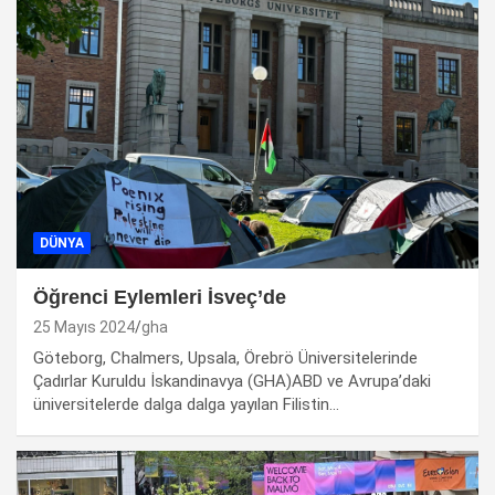
DÜNYA
Öğrenci Eylemleri İsveç’de
25 Mayıs 2024
gha
Göteborg, Chalmers, Upsala, Örebrö Üniversitelerinde
Çadırlar Kuruldu İskandinavya (GHA)ABD ve Avrupa’daki
üniversitelerde dalga dalga yayılan Filistin…