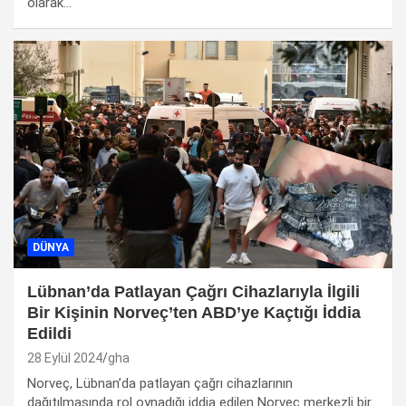
olarak…
DÜNYA
Lübnan’da Patlayan Çağrı Cihazlarıyla İlgili
Bir Kişinin Norveç’ten ABD’ye Kaçtığı İddia
Edildi
28 Eylül 2024
gha
Norveç, Lübnan’da patlayan çağrı cihazlarının
dağıtılmasında rol oynadığı iddia edilen Norveç merkezli bir