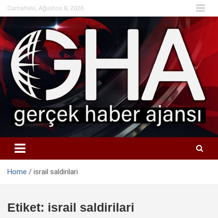
Skip
Cumartesi, Ağustos 8, 2026
to
content
Home
israil saldirilari
Etiket:
israil saldirilari