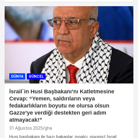
DÜNYA
GÜNCEL
İsrail`in Husi Başbakanı’nı Katletmesine
Cevap: “Yemen, saldırıların veya
fedakarlıkların boyutu ne olursa olsun
Gazze’ye verdiği destekten geri adım
atmayacak!”
31 Ağustos 2025
gha
Husi başbakanı ile bazı bakanlar, işgalci, siyonist İsrail