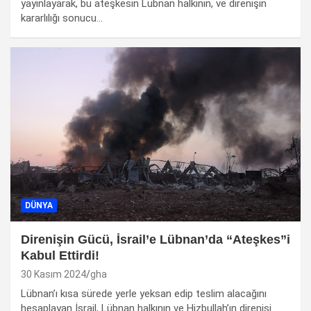
yayınlayarak, bu ateşkesin Lübnan halkının, ve direnişin
kararlılığı sonucu…
DÜNYA
Direnişin Gücü, İsrail’e Lübnan’da “Ateşkes”i
Kabul Ettirdi!
30 Kasım 2024
gha
Lübnan’ı kısa sürede yerle yeksan edip teslim alacağını
hesaplayan İsrail, Lübnan halkının ve Hizbullah’ın direnişi