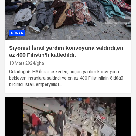
DÜNYA
Siyonist İsrail yardım konvoyuna saldırdı,en
az 400 Filistin’li katledildi.
13 Mart 2024
gha
Ortadoğu(GHA)İsrail askerleri, bugün yardım konvoyunu
bekleyen insanlara saldırdı ve en az 400 Filistinlinin öldüğü
bildirildi.İsrail, emperyalist…