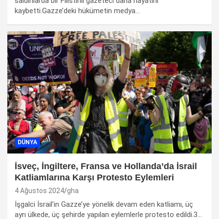
saldırılarda bir Filistinli gazeteci daha hayatını
kaybetti.Gazze’deki hükümetin medya…
DÜNYA
İsveç, İngiltere, Fransa ve Hollanda’da İsrail
Katliamlarına Karşı Protesto Eylemleri
4 Ağustos 2024
gha
İşgalci İsrail’in Gazze’ye yönelik devam eden katliamı, üç
ayrı ülkede, üç şehirde yapılan eylemlerle protesto edildi.3…