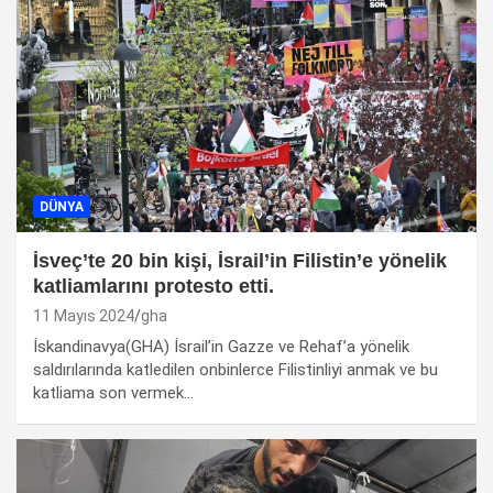
DÜNYA
İsveç’te 20 bin kişi, İsrail’in Filistin’e yönelik
katliamlarını protesto etti.
11 Mayıs 2024
gha
İskandinavya(GHA) İsrail’in Gazze ve Rehaf’a yönelik
saldırılarında katledilen onbinlerce Filistinliyi anmak ve bu
katliama son vermek…