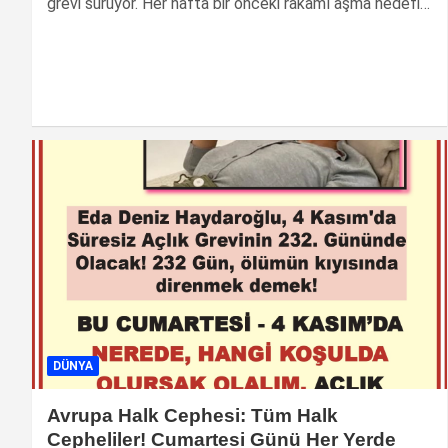
grevi sürüyor. Her hafta bir önceki rakamı aşma hedefi…
DÜNYA
Avrupa Halk Cephesi: Tüm Halk
Cepheliler! Cumartesi Günü Her Yerde