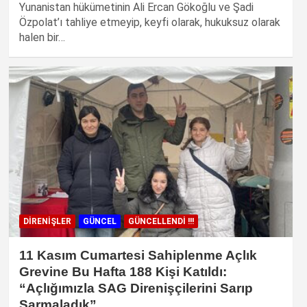
Yunanistan hükümetinin Ali Ercan Gökoğlu ve Şadi
Özpolat’ı tahliye etmeyip, keyfi olarak, hukuksuz olarak
halen bir…
DIRENIŞLER
GÜNCEL
GÜNCELLENDI !!!
11 Kasım Cumartesi Sahiplenme Açlık
Grevine Bu Hafta 188 Kişi Katıldı:
“Açlığımızla SAG Direnişçilerini Sarıp
Sarmaladık”