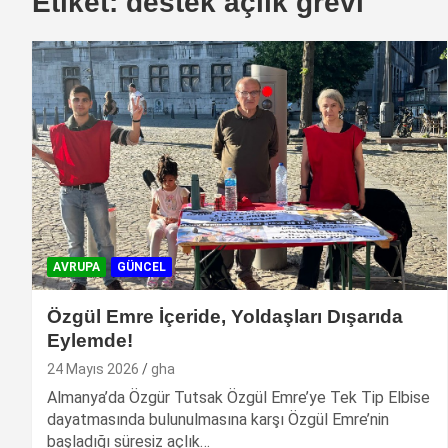
Etiket:
destek açlık grevi
AVRUPA
GÜNCEL
Özgül Emre İçeride, Yoldaşları Dışarıda
Eylemde!
24 Mayıs 2026
gha
Almanya’da Özgür Tutsak Özgül Emre’ye Tek Tip Elbise
dayatmasında bulunulmasına karşı Özgül Emre’nin
başladığı süresiz açlık…