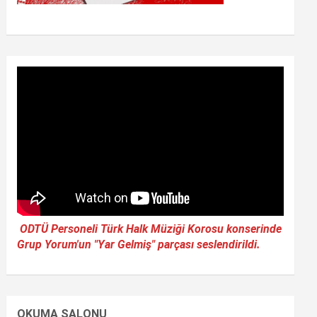
ODTÜ Personeli Türk Halk Müziği Korosu konserinde
Grup Yorum'un "Yar Gelmiş" parçası seslendirildi.
OKUMA SALONU