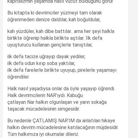
kapitalizmin yaşamda nasıl vücut bulduğunu görür.
Bu kitapta ki devrimciler yüzmeyi tam olarak
öğrenmeden denize daldılar, kah boğuldular,
kah yüzdüler, kah dibe battılar.. ama her şeyi halkla
birlikte öğrenip halkla birlikte aştılar. İlk defa
uyuşturucu kullanan gençlerle tanıştılar,
ilk defa tacize uğrayıp dayak yediler,
ilk defa odun kırıp soba yaktılar,
ilk defa farelerle birlikte uyuyup, pirelerle yaşamayı
öğrendiler.
Halk nasıl yaşadıysa onlar da öyle yaşayıp öğrendi.
Halk devrimcilerin NAR’ıydı. Kabuğu
çatlayan Nar halkın olgunlaşan ve yarın sokağa
taşacak mücadelesinin simgesidir.
Bu nedenle ÇATLAMIŞ NAR’IM da anlatılan hikaye
halkın devrim mücadelesine katılacağının müjdesidir.
Tüm halkımıza iyi okumalar dileriz.