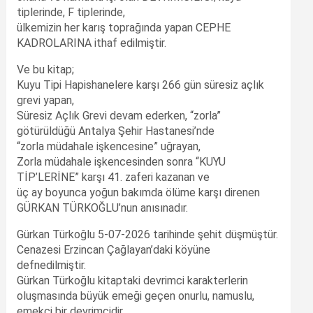
tiplerinde, F tiplerinde,
ülkemizin her karış toprağında yapan CEPHE
KADROLARINA ithaf edilmiştir.
Ve bu kitap;
Kuyu Tipi Hapishanelere karşı 266 gün süresiz açlık
grevi yapan,
Süresiz Açlık Grevi devam ederken, “zorla”
götürüldüğü Antalya Şehir Hastanesi’nde
“zorla müdahale işkencesine” uğrayan,
Zorla müdahale işkencesinden sonra “KUYU
TİP’LERİNE” karşı 41. zaferi kazanan ve
üç ay boyunca yoğun bakımda ölüme karşı direnen
GÜRKAN TÜRKOĞLU’nun anısınadır.
Gürkan Türkoğlu 5-07-2026 tarihinde şehit düşmüştür.
Cenazesi Erzincan Çağlayan’daki köyüne
defnedilmiştir.
Gürkan Türkoğlu kitaptaki devrimci karakterlerin
oluşmasında büyük emeği geçen onurlu, namuslu,
emekçi bir devrimcidir.