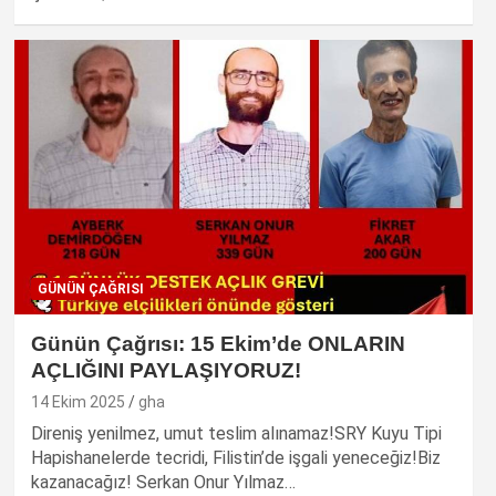
GÜNÜN ÇAĞRISI
Günün Çağrısı: 15 Ekim’de ONLARIN
AÇLIĞINI PAYLAŞIYORUZ!
14 Ekim 2025
gha
Direniş yenilmez, umut teslim alınamaz!SRY Kuyu Tipi
Hapishanelerde tecridi, Filistin’de işgali yeneceğiz!Biz
kazanacağız! Serkan Onur Yılmaz…