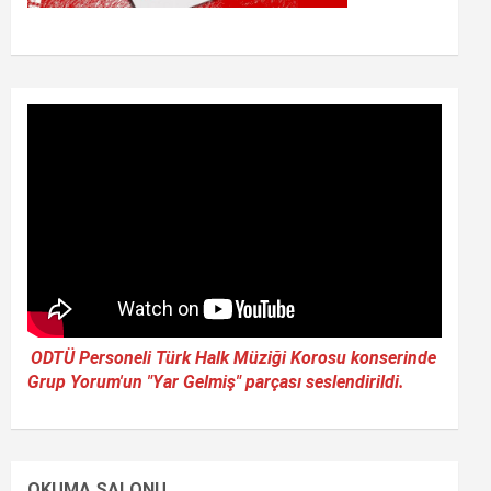
ODTÜ Personeli Türk Halk Müziği Korosu konserinde
Grup Yorum'un "Yar Gelmiş" parçası seslendirildi.
OKUMA SALONU