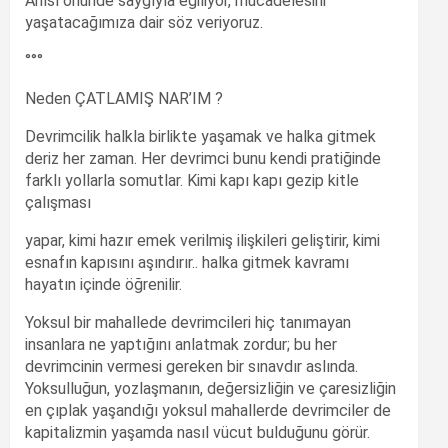
Anısı önünde saygıyla eğiliyor, mücadelesini
yaşatacağımıza dair söz veriyoruz.
°°°
Neden ÇATLAMIŞ NAR’IM ?
Devrimcilik halkla birlikte yaşamak ve halka gitmek
deriz her zaman. Her devrimci bunu kendi pratiğinde
farklı yollarla somutlar. Kimi kapı kapı gezip kitle
çalışması
yapar, kimi hazır emek verilmiş ilişkileri geliştirir, kimi
esnafın kapısını aşındırır.. halka gitmek kavramı
hayatın içinde öğrenilir.
Yoksul bir mahallede devrimcileri hiç tanımayan
insanlara ne yaptığını anlatmak zordur; bu her
devrimcinin vermesi gereken bir sınavdır aslında.
Yoksulluğun, yozlaşmanın, değersizliğin ve çaresizliğin
en çıplak yaşandığı yoksul mahallerde devrimciler de
kapitalizmin yaşamda nasıl vücut bulduğunu görür.