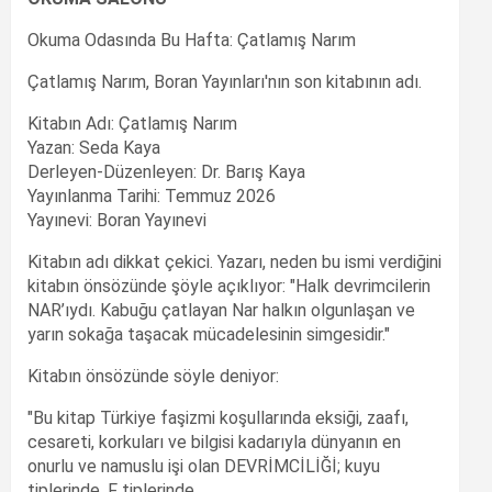
Okuma Odasında Bu Hafta: Çatlamış Narım
Çatlamış Narım, Boran Yayınları'nın son kitabının adı.
Kitabın Adı: Çatlamış Narım
Yazan: Seda Kaya
Derleyen-Düzenleyen: Dr. Barış Kaya
Yayınlanma Tarihi: Temmuz 2026
Yayınevi: Boran Yayınevi
Kitabın adı dikkat çekici. Yazarı, neden bu ismi verdiğini
kitabın önsözünde şöyle açıklıyor: "Halk devrimcilerin
NAR’ıydı. Kabuğu çatlayan Nar halkın olgunlaşan ve
yarın sokağa taşacak mücadelesinin simgesidir."
Kitabın önsözünde söyle deniyor:
"Bu kitap Türkiye faşizmi koşullarında eksiği, zaafı,
cesareti, korkuları ve bilgisi kadarıyla dünyanın en
onurlu ve namuslu işi olan DEVRİMCİLİĞİ; kuyu
tiplerinde, F tiplerinde,