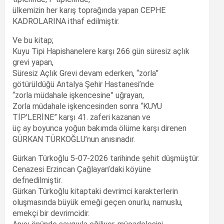
ülkemizin her karış toprağında yapan CEPHE
KADROLARINA ithaf edilmiştir.
Ve bu kitap;
Kuyu Tipi Hapishanelere karşı 266 gün süresiz açlık
grevi yapan,
Süresiz Açlık Grevi devam ederken, “zorla”
götürüldüğü Antalya Şehir Hastanesi’nde
“zorla müdahale işkencesine” uğrayan,
Zorla müdahale işkencesinden sonra “KUYU
TİP’LERİNE” karşı 41. zaferi kazanan ve
üç ay boyunca yoğun bakımda ölüme karşı direnen
GÜRKAN TÜRKOĞLU’nun anısınadır.
Gürkan Türkoğlu 5-07-2026 tarihinde şehit düşmüştür.
Cenazesi Erzincan Çağlayan’daki köyüne
defnedilmiştir.
Gürkan Türkoğlu kitaptaki devrimci karakterlerin
oluşmasında büyük emeği geçen onurlu, namuslu,
emekçi bir devrimcidir.