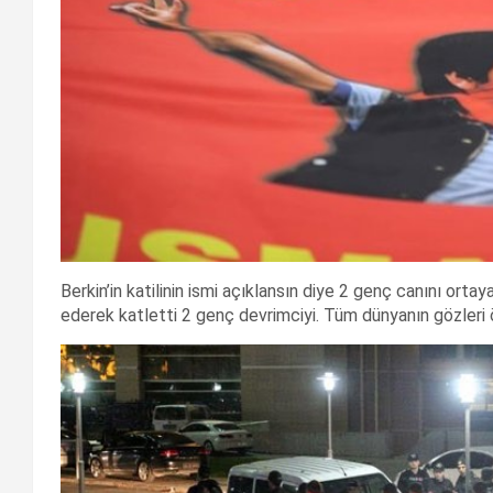
Berkin’in katilinin ismi açıklansın diye 2 genç canını or
ederek katletti 2 genç devrimciyi. Tüm dünyanın gözleri