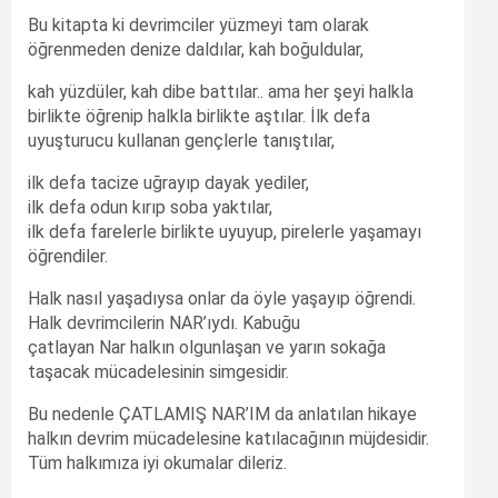
Bu kitapta ki devrimciler yüzmeyi tam olarak
öğrenmeden denize daldılar, kah boğuldular,
kah yüzdüler, kah dibe battılar.. ama her şeyi halkla
birlikte öğrenip halkla birlikte aştılar. İlk defa
uyuşturucu kullanan gençlerle tanıştılar,
ilk defa tacize uğrayıp dayak yediler,
ilk defa odun kırıp soba yaktılar,
ilk defa farelerle birlikte uyuyup, pirelerle yaşamayı
öğrendiler.
Halk nasıl yaşadıysa onlar da öyle yaşayıp öğrendi.
Halk devrimcilerin NAR’ıydı. Kabuğu
çatlayan Nar halkın olgunlaşan ve yarın sokağa
taşacak mücadelesinin simgesidir.
Bu nedenle ÇATLAMIŞ NAR’IM da anlatılan hikaye
halkın devrim mücadelesine katılacağının müjdesidir.
Tüm halkımıza iyi okumalar dileriz.