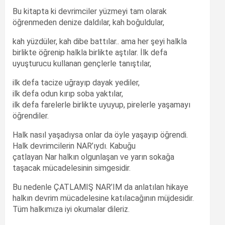
Bu kitapta ki devrimciler yüzmeyi tam olarak
öğrenmeden denize daldılar, kah boğuldular,
kah yüzdüler, kah dibe battılar.. ama her şeyi halkla
birlikte öğrenip halkla birlikte aştılar. İlk defa
uyuşturucu kullanan gençlerle tanıştılar,
ilk defa tacize uğrayıp dayak yediler,
ilk defa odun kırıp soba yaktılar,
ilk defa farelerle birlikte uyuyup, pirelerle yaşamayı
öğrendiler.
Halk nasıl yaşadıysa onlar da öyle yaşayıp öğrendi.
Halk devrimcilerin NAR’ıydı. Kabuğu
çatlayan Nar halkın olgunlaşan ve yarın sokağa
taşacak mücadelesinin simgesidir.
Bu nedenle ÇATLAMIŞ NAR’IM da anlatılan hikaye
halkın devrim mücadelesine katılacağının müjdesidir.
Tüm halkımıza iyi okumalar dileriz.