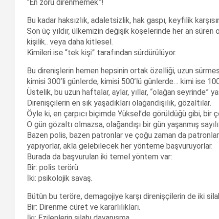
“En zoru direnmemek”!
Bu kadar haksızlık, adaletsizlik, hak gaspı, keyfilik karş
Son üç yıldır, ülkemizin değişik köşelerinde her an süren o
kişilik.. veya daha kitlesel.
Kimileri ise “tek kişi” tarafından sürdürülüyor.
Bu direnişlerin hemen hepsinin ortak özelliği, uzun sürmesi
kimisi 300’li günlerde, kimisi 500’lü günlerde… kimi ise 100
Üstelik, bu uzun haftalar, aylar, yıllar, “olağan seyrinde” y
Direnişçilerin en sık yaşadıkları olağandışılık, gözaltılar.
Öyle ki, en çarpıcı biçimde Yüksel’de görüldüğü gibi, bir ç
O gün gözaltı olmazsa, olağandışı bir gün yaşanmış sayılı
Bazen polis, bazen patronlar ve çoğu zaman da patronlar ve
yapıyorlar, akla gelebilecek her yönteme başvuruyorlar.
Burada da başvurulan iki temel yöntem var:
Bir: polis terörü
İki: psikolojik savaş.
Bütün bu teröre, demagojiye karşı direnişçilerin de iki silah
Bir: Direnme cüret ve kararlılıkları.
İki: Ezilenlerin silahı dayanışma.