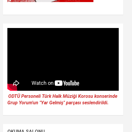
ODTÜ Personeli Türk Halk Müziği Korosu konserinde
Grup Yorum'un "Yar Gelmiş" parçası seslendirildi.
OKUMA SALONU