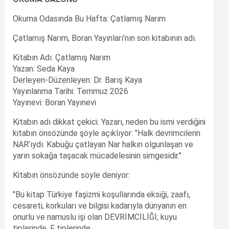
Okuma Odasında Bu Hafta: Çatlamış Narım
Çatlamış Narım, Boran Yayınları'nın son kitabının adı.
Kitabın Adı: Çatlamış Narım
Yazan: Seda Kaya
Derleyen-Düzenleyen: Dr. Barış Kaya
Yayınlanma Tarihi: Temmuz 2026
Yayınevi: Boran Yayınevi
Kitabın adı dikkat çekici. Yazarı, neden bu ismi verdiğini
kitabın önsözünde şöyle açıklıyor: "Halk devrimcilerin
NAR’ıydı. Kabuğu çatlayan Nar halkın olgunlaşan ve
yarın sokağa taşacak mücadelesinin simgesidir."
Kitabın önsözünde söyle deniyor:
"Bu kitap Türkiye faşizmi koşullarında eksiği, zaafı,
cesareti, korkuları ve bilgisi kadarıyla dünyanın en
onurlu ve namuslu işi olan DEVRİMCİLİĞİ; kuyu
tiplerinde, F tiplerinde,