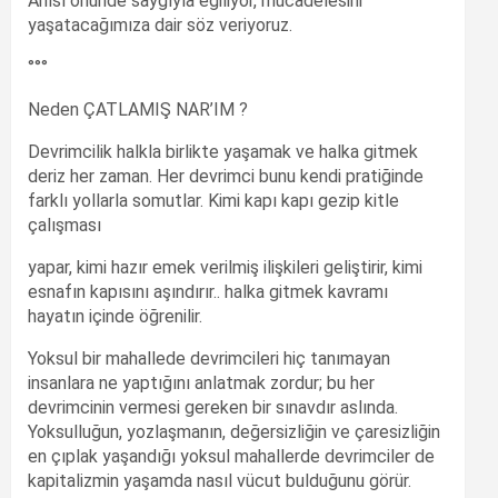
Anısı önünde saygıyla eğiliyor, mücadelesini
yaşatacağımıza dair söz veriyoruz.
°°°
Neden ÇATLAMIŞ NAR’IM ?
Devrimcilik halkla birlikte yaşamak ve halka gitmek
deriz her zaman. Her devrimci bunu kendi pratiğinde
farklı yollarla somutlar. Kimi kapı kapı gezip kitle
çalışması
yapar, kimi hazır emek verilmiş ilişkileri geliştirir, kimi
esnafın kapısını aşındırır.. halka gitmek kavramı
hayatın içinde öğrenilir.
Yoksul bir mahallede devrimcileri hiç tanımayan
insanlara ne yaptığını anlatmak zordur; bu her
devrimcinin vermesi gereken bir sınavdır aslında.
Yoksulluğun, yozlaşmanın, değersizliğin ve çaresizliğin
en çıplak yaşandığı yoksul mahallerde devrimciler de
kapitalizmin yaşamda nasıl vücut bulduğunu görür.