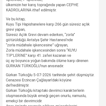
ülkemizin her karış toprağında yapan CEPHE
KADROLARINA ithaf edilmiştir.
Ve bu kitap;
Kuyu Tipi Hapishanelere karşı 266 gün süresiz açlık
grevi yapan,
Süresiz Açlık Grevi devam ederken, “zorla”
götürüldüğü Antalya Şehir Hastanesi’nde
“zorla müdahale işkencesine” uğrayan,
Zorla müdahale işkencesinden sonra “KUYU
TİP’LERİNE” karşı 41. zaferi kazanan ve
üç ay boyunca yoğun bakımda ölüme karşı direnen
GÜRKAN TÜRKOĞLU’nun anısınadır.
Gürkan Türkoğlu 5-07-2026 tarihinde şehit düşmüştür.
Cenazesi Erzincan Çağlayan’daki köyüne
defnedilmiştir.
Gürkan Türkoğlu kitaptaki devrimci karakterlerin
oluşmasında büyük emeği geçen onurlu, namuslu,
emekçi bir devrimcidir.