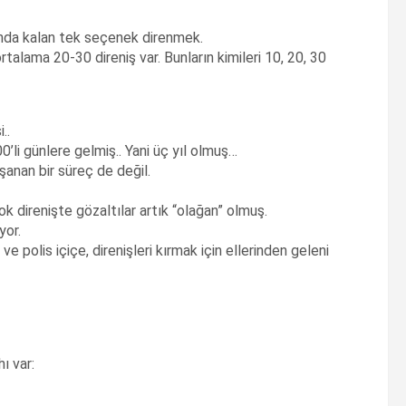
ısında kalan tek seçenek direnmek.
rtalama 20-30 direniş var. Bunların kimileri 10, 20, 30
..
0’li günlere gelmiş.. Yani üç yıl olmuş…
aşanan bir süreç de değil.
ok direnişte gözaltılar artık “olağan” olmuş.
yor.
 polis içiçe, direnişleri kırmak için ellerinden geleni
ı var: