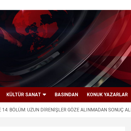
KÜLTÜR SANAT
BASINDAN
KONUK YAZARLAR
E 14. BÖLÜM: UZUN DİRENİŞLER GÖZE ALINMADAN SONUÇ A