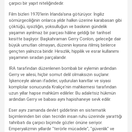
çarpıcı bir yapıt niteliğindedir.
Film bizleri 1970'lerin İrlanda'sına götürüyor. İngiliz
sömürgeciliğinin onlarca yıldır halkın üzerine karabasan gibi
çöktüğü, işsizliğin, yoksulluğun ve baskının gündelik
yaşamın ayrılmaz bir parçası hâline geldiği bir tarihsel
kesitte başlıyor. Başkahraman Gerry Conlon, geleceğe dair
büyük umutları olmayan, düzenin kıyısına itilmiş binlerce
gençten yalnızca biridir. Hırsızlık, hippilik ve esrar kullanımı
yaşamının sıradan parçalarıdır.
IRA tarafından düzenlenen bombalı bir eylemin ardından
Gerry ve ailesi, hiçbir somut delil olmaksızın suçlanır.
İşkenceyle alınan ifadeler, uydurulan kanıtlar ve siyasi
komplolar sonucunda Kraliçe'nin mahkemesi tarafından
uzun yıllar hapse mahkûm edilirler. Bu adaletsiz hükmün
ardından Gerry ve babası aynı hapishaneye sevk edilir.
Eser aynı zamanda devlet şiddetinin en sistematik
biçimlerinden biri olan tecridin insan ruhu üzerinde yarattığı
tahribatı da çarpıcı biçimde gözler önüne seriyor.
Emperyalizmin yıllardır "terörle mücadele", "güvenlik" ve