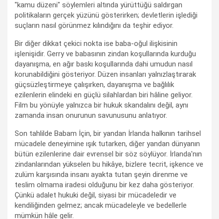
"kamu düzeni" söylemleri altında yürüttüğü saldırgan
politikaların gerçek yüzünü gösterirken; devletlerin işlediği
suçların nasıl görünmez kılındığını da teşhir ediyor.
Bir diğer dikkat çekici nokta ise baba-oğul ilişkisinin
işlenişidir. Gerry ve babasının zindan koşullarında kurduğu
dayanışma, en ağır baskı koşullarında dahi umudun nasıl
korunabildiğini gösteriyor. Düzen insanları yalnızlaştırarak
güçsüzleştirmeye çalışırken, dayanışma ve bağlılık
ezilenlerin elindeki en güçlü silahlardan biri hâline geliyor.
Film bu yönüyle yalnızca bir hukuk skandalını değil, aynı
zamanda insan onurunun savunusunu anlatıyor.
Son tahlilde Babam İçin, bir yandan İrlanda halkının tarihsel
mücadele deneyimine ışık tutarken, diğer yandan dünyanın
bütün ezilenlerine dair evrensel bir söz söylüyor. İrlanda'nın
zindanlarından yükselen bu hikâye, bizlere tecrit, işkence ve
zulüm karşısında insanı ayakta tutan şeyin direnme ve
teslim olmama iradesi olduğunu bir kez daha gösteriyor.
Çünkü adalet hukuki değil, siyasi bir mücadeledir ve
kendiliğinden gelmez; ancak mücadeleyle ve bedellerle
mümkün hâle gelir.