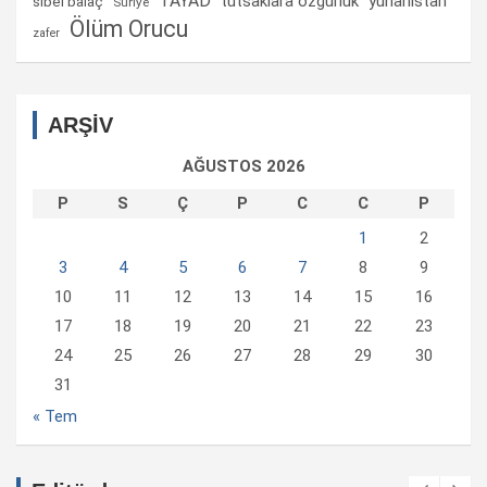
TAYAD
tutsaklara ozgurluk
yunanistan
sibel balaç
Suriye
Ölüm Orucu
zafer
ARŞİV
AĞUSTOS 2026
P
S
Ç
P
C
C
P
1
2
3
4
5
6
7
8
9
10
11
12
13
14
15
16
17
18
19
20
21
22
23
24
25
26
27
28
29
30
31
« Tem