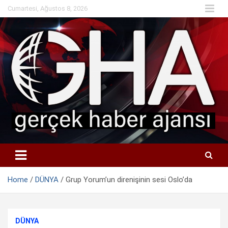
Skip
Cumartesi, Ağustos 8, 2026
to
content
Home
DÜNYA
Grup Yorum’un direnişinin sesi Oslo’da
DÜNYA