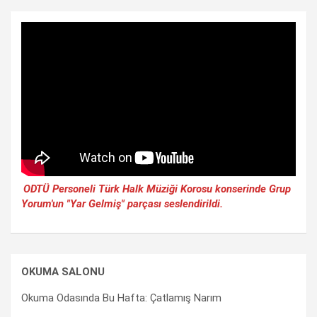
ODTÜ Personeli Türk Halk Müziği Korosu konserinde Grup
Yorum'un "Yar Gelmiş" parçası seslendirildi.
OKUMA SALONU
Okuma Odasında Bu Hafta: Çatlamış Narım