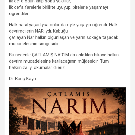
ilk defa odun kırıp soba yaktılar,
ilk defa farelerle birlikte uyuyup, pirelerle yaşamayı
öğrendiler.
Halk nasıl yaşadıysa onlar da öyle yaşayıp öğrendi. Halk
devrimcilerin NAR’ıydı. Kabuğu
çatlayan Nar halkın olgunlaşan ve yarın sokağa taşacak
mücadelesinin simgesidir.
Bu nedenle ÇATLAMIŞ NAR’IM da anlatılan hikaye halkın
devrim mücadelesine katılacağının müjdesidir. Tüm
halkımıza iyi okumalar dileriz.
Dr. Barış Kaya