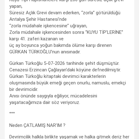
yapan,
Süresiz Açlık Grevi devam ederken, “zorla” götürüldüğü
Antalya Şehir Hastanesi’nde
“zorla müdahale işkencesine” uğrayan,
Zorla müdahale işkencesinden sonra “KUYU TİP’LERİNE”
karşı 41. zaferi kazanan ve
üç ay boyunca yoğun bakımda ölüme karşı direnen
GÜRKAN TÜRKOĞLU’nun anısınadır.
Gürkan Türkoğlu 5-07-2026 tarihinde şehit düşmüştür.
Cenazesi Erzincan Çağlayan’daki köyüne defnedilmiştir.
Gürkan Türkoğlu kitaptaki devrimci karakterlerin
oluşmasında büyük emeği geçen onurlu, namuslu, emekçi
bir devrimcidir.
Anısı önünde saygıyla eğiliyor, mücadelesini
yaşatacağımıza dair söz veriyoruz.
°°°
Neden ÇATLAMIŞ NAR’IM ?
Devrimcilik halkla birlikte yaşamak ve halka gitmek deriz her