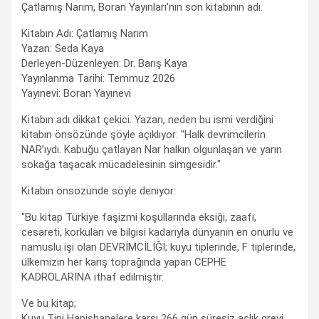
Çatlamış Narım, Boran Yayınları'nın son kitabının adı.
Kitabın Adı: Çatlamış Narım
Yazan: Seda Kaya
Derleyen-Düzenleyen: Dr. Barış Kaya
Yayınlanma Tarihi: Temmuz 2026
Yayınevi: Boran Yayınevi
Kitabın adı dikkat çekici. Yazarı, neden bu ismi verdiğini
kitabın önsözünde şöyle açıklıyor: "Halk devrimcilerin
NAR’ıydı. Kabuğu çatlayan Nar halkın olgunlaşan ve yarın
sokağa taşacak mücadelesinin simgesidir."
Kitabın önsözünde söyle deniyor:
"Bu kitap Türkiye faşizmi koşullarında eksiği, zaafı,
cesareti, korkuları ve bilgisi kadarıyla dünyanın en onurlu ve
namuslu işi olan DEVRİMCİLİĞİ; kuyu tiplerinde, F tiplerinde,
ülkemizin her karış toprağında yapan CEPHE
KADROLARINA ithaf edilmiştir.
Ve bu kitap;
Kuyu Tipi Hapishanelere karşı 266 gün süresiz açlık grevi