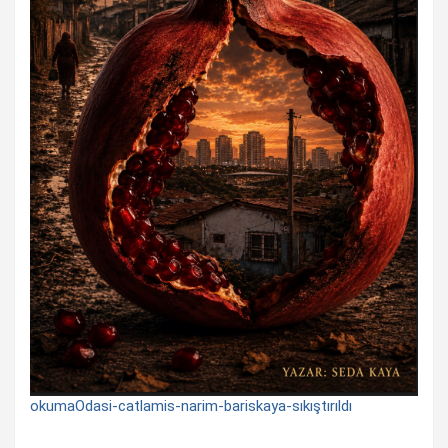
okumaOdasi-catlamis-narim-bariskaya-sıkıştırıldı