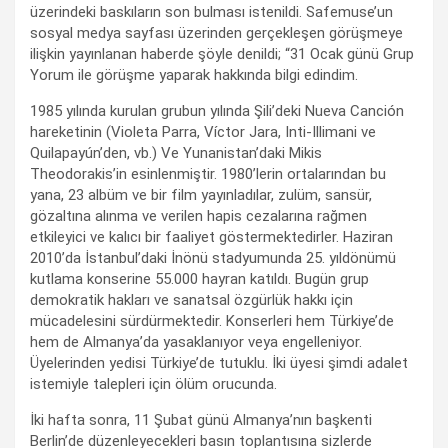
üzerindeki baskıların son bulması istenildi. Safemuse’un
sosyal medya sayfası üzerinden gerçekleşen görüşmeye
ilişkin yayınlanan haberde şöyle denildi; “31 Ocak günü Grup
Yorum ile görüşme yaparak hakkında bilgi edindim.
1985 yılında kurulan grubun yılında Şili’deki Nueva Canción
hareketinin (Violeta Parra, Víctor Jara, Inti-Illimani ve
Quilapayún’den, vb.) Ve Yunanistan’daki Mikis
Theodorakis’in esinlenmiştir. 1980’lerin ortalarından bu
yana, 23 albüm ve bir film yayınladılar, zulüm, sansür,
gözaltına alınma ve verilen hapis cezalarına rağmen
etkileyici ve kalıcı bir faaliyet göstermektedirler. Haziran
2010’da İstanbul’daki İnönü stadyumunda 25. yıldönümü
kutlama konserine 55.000 hayran katıldı. Bugün grup
demokratik hakları ve sanatsal özgürlük hakkı için
mücadelesini sürdürmektedir. Konserleri hem Türkiye’de
hem de Almanya’da yasaklanıyor veya engelleniyor.
Üyelerinden yedisi Türkiye’de tutuklu. İki üyesi şimdi adalet
istemiyle talepleri için ölüm orucunda.
İki hafta sonra, 11 Şubat günü Almanya’nın başkenti
Berlin’de düzenleyecekleri basın toplantısına sizlerde