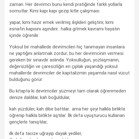
zaman. Her devrimci bunu kendi pratiğinde farklı yollarla
somutlar. Kimi kapı kapı gezip kitle çalışması
yapar, kimi hazır emek verilmiş ilişkileri geliştirir, kimi
esnafın kapısını aşındırır.. halka gitmek kavramı hayatın
içinde öğrenilir.
Yoksul bir mahallede devrimcileri hiç tanımayan insanlara
ne yaptığını anlatmak zordur; bu her devrimcinin vermesi
gereken bir sınavdır aslında. Yoksulluğun, yozlaşmanın,
değersizliğin ve çaresizliğin en çıplak yaşandığı yoksul
mahallerde devrimciler de kapitalizmin yaşamda nasıl vücut
bulduğunu görür.
Bu kitapta ki devrimciler yüzmeyi tam olarak öğrenmeden
denize daldılar, kah boğuldular,
kah yüzdüler, kah dibe battılar.. ama her şeyi halkla birlikte
öğrenip halkla birlikte aştılar. İlk defa uyuşturucu kullanan
gençlerle tanıştılar,
ilk defa tacize uğrayıp dayak yediler,