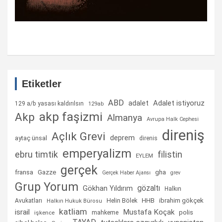
Etiketler
ABD
Adalet istiyoruz
adalet
129 a/b yasası kaldırılsın
129ab
akp faşizmi
Akp
Almanya
Avrupa Halk Cephesi
direniş
Açlık Grevi
deprem
aytaç ünsal
direnis
emperyalizm
ebru timtik
filistin
EYLEM
gerçek
fransa
gha
Gazze
Gerçek Haber Ajansı
grev
Grup Yorum
gözaltı
Gökhan Yıldırım
Halkın
Helin Bölek
HHB
ibrahim gökçek
Avukatları
Halkın Hukuk Bürosu
katliam
israil
Mustafa Koçak
mahkeme
polis
işkence