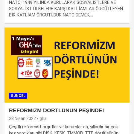
NATO; 1949 YILINDA KURULARAK SOSYALİSTLERE VE
SOSYALİST ÜLKELERE KARŞI KATLİAMLAR ÖRGÜTLEYEN
BİR KATLİAM ÖRGÜTÜDÜR NATO DEMEK;…
GÜNCEL
REFORMİZM DÖRTLÜNÜN PEŞİNDE!
28 Nisan 2022
gha
Çeşitli reformist örgütler ve kurumlar da, yıllardır bir çok
kez yaptıkları gibi,DİSK, KESK, TMMOB, TTB dörtlüsünün…