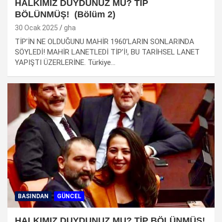
HALKIMIZ DUYDUNUZ MU? TİP
BÖLÜNMÜŞ! (Bölüm 2)
30 Ocak 2025
gha
TİP’İN NE OLDUĞUNU MAHİR 1960’LARIN SONLARINDA
SÖYLEDİ! MAHİR LANETLEDİ TİP’İ!, BU TARİHSEL LANET
YAPIŞTI ÜZERLERİNE. Türkiye…
BASINDAN
GÜNCEL
HALKIMIZ DUYDUNUZ MU? TİP BÖLÜNMÜŞ!