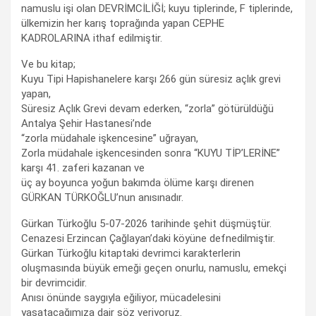
namuslu işi olan DEVRİMCİLİĞİ; kuyu tiplerinde, F tiplerinde,
ülkemizin her karış toprağında yapan CEPHE
KADROLARINA ithaf edilmiştir.
Ve bu kitap;
Kuyu Tipi Hapishanelere karşı 266 gün süresiz açlık grevi
yapan,
Süresiz Açlık Grevi devam ederken, “zorla” götürüldüğü
Antalya Şehir Hastanesi’nde
“zorla müdahale işkencesine” uğrayan,
Zorla müdahale işkencesinden sonra “KUYU TİP’LERİNE”
karşı 41. zaferi kazanan ve
üç ay boyunca yoğun bakımda ölüme karşı direnen
GÜRKAN TÜRKOĞLU’nun anısınadır.
Gürkan Türkoğlu 5-07-2026 tarihinde şehit düşmüştür.
Cenazesi Erzincan Çağlayan’daki köyüne defnedilmiştir.
Gürkan Türkoğlu kitaptaki devrimci karakterlerin
oluşmasında büyük emeği geçen onurlu, namuslu, emekçi
bir devrimcidir.
Anısı önünde saygıyla eğiliyor, mücadelesini
yaşatacağımıza dair söz veriyoruz.