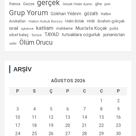
gerçek
fransa
gha
Gazze
Gerçek Haber Ajansı
grev
Grup Yorum
gözaltı
Gökhan Yıldırım
Halkın
Helin Bölek
HHB
ibrahim gökçek
Avukatları
Halkın Hukuk Bürosu
katliam
israil
Mustafa Koçak
mahkeme
polis
işkence
TAYAD
tutsaklara ozgurluk
yunanistan
sibel balaç
Suriye
Ölüm Orucu
zafer
ARŞİV
AĞUSTOS 2026
P
S
Ç
P
C
C
P
1
2
3
4
5
6
7
8
9
10
11
12
13
14
15
16
17
18
19
20
21
22
23
24
25
26
27
28
29
30