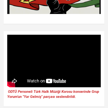
ODTÜ Personeli Türk Halk Müziği Korosu konserinde Grup
Yorum'un "Yar Gelmiş" parçası seslendirildi.