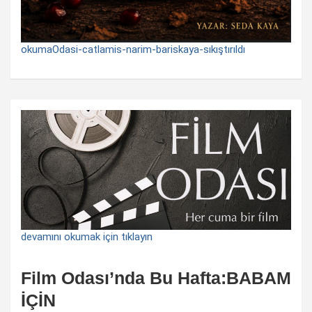
okumaOdasi-catlamis-narim-bariskaya-sıkıştırıldı
devamını okumak için tıklayın
Film Odası’nda Bu Hafta:BABAM
İÇİN