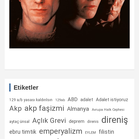
Etiketler
ABD
Adalet istiyoruz
adalet
129 a/b yasası kaldırılsın
129ab
akp faşizmi
Akp
Almanya
Avrupa Halk Cephesi
direniş
Açlık Grevi
deprem
aytaç ünsal
direnis
emperyalizm
ebru timtik
filistin
EYLEM