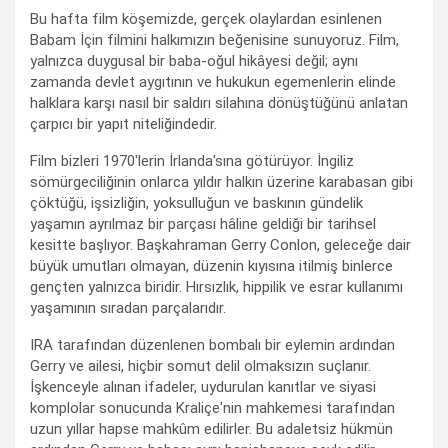
Bu hafta film köşemizde, gerçek olaylardan esinlenen
Babam İçin filmini halkımızın beğenisine sunuyoruz. Film,
yalnızca duygusal bir baba-oğul hikâyesi değil; aynı
zamanda devlet aygıtının ve hukukun egemenlerin elinde
halklara karşı nasıl bir saldırı silahına dönüştüğünü anlatan
çarpıcı bir yapıt niteliğindedir.
Film bizleri 1970'lerin İrlanda'sına götürüyor. İngiliz
sömürgeciliğinin onlarca yıldır halkın üzerine karabasan gibi
çöktüğü, işsizliğin, yoksulluğun ve baskının gündelik
yaşamın ayrılmaz bir parçası hâline geldiği bir tarihsel
kesitte başlıyor. Başkahraman Gerry Conlon, geleceğe dair
büyük umutları olmayan, düzenin kıyısına itilmiş binlerce
gençten yalnızca biridir. Hırsızlık, hippilik ve esrar kullanımı
yaşamının sıradan parçalarıdır.
IRA tarafından düzenlenen bombalı bir eylemin ardından
Gerry ve ailesi, hiçbir somut delil olmaksızın suçlanır.
İşkenceyle alınan ifadeler, uydurulan kanıtlar ve siyasi
komplolar sonucunda Kraliçe'nin mahkemesi tarafından
uzun yıllar hapse mahkûm edilirler. Bu adaletsiz hükmün