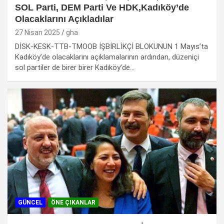
SOL Parti, DEM Parti Ve HDK,Kadıköy’de
Olacaklarını Açıkladılar
27 Nisan 2025
gha
DİSK-KESK-TTB-TMOOB İŞBİRLİKÇİ BLOKUNUN 1 Mayıs’ta
Kadıköy’de olacaklarını açıklamalarının ardından, düzeniçi
sol partiler de birer birer Kadıköy’de…
GÜNCEL
ÖNE ÇIKANLAR