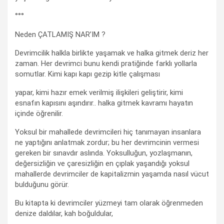
°°°
Neden ÇATLAMIŞ NAR’IM ?
Devrimcilik halkla birlikte yaşamak ve halka gitmek deriz her
zaman. Her devrimci bunu kendi pratiğinde farklı yollarla
somutlar. Kimi kapı kapı gezip kitle çalışması
yapar, kimi hazır emek verilmiş ilişkileri geliştirir, kimi
esnafın kapısını aşındırır.. halka gitmek kavramı hayatın
içinde öğrenilir.
Yoksul bir mahallede devrimcileri hiç tanımayan insanlara
ne yaptığını anlatmak zordur; bu her devrimcinin vermesi
gereken bir sınavdır aslında. Yoksulluğun, yozlaşmanın,
değersizliğin ve çaresizliğin en çıplak yaşandığı yoksul
mahallerde devrimciler de kapitalizmin yaşamda nasıl vücut
bulduğunu görür.
Bu kitapta ki devrimciler yüzmeyi tam olarak öğrenmeden
denize daldılar, kah boğuldular,