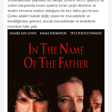
zindanlarından yükselen bu hikâye, bizlere tecrit, işkence ve
zulüm karşısında insanı ayakta tutan şeyin direnme ve
teslim olmama iradesi olduğunu bir kez daha gösteriyor.
Çünkü adalet hukuki değil, siyasi bir mücadeledir ve
kendiliğinden gelmez; ancak mücadeleyle ve bedellerle
mümkün hâle gelir.