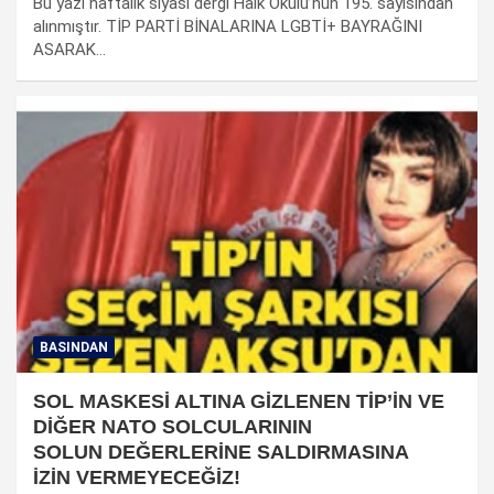
Bu yazı haftalık siyasi dergi Halk Okulu’nun 195. sayısından
alınmıştır. TİP PARTİ BİNALARINA LGBTİ+ BAYRAĞINI
ASARAK…
BASINDAN
SOL MASKESİ ALTINA GİZLENEN TİP’İN VE
DİĞER NATO SOLCULARININ
SOLUN DEĞERLERİNE SALDIRMASINA
İZİN VERMEYECEĞİZ!