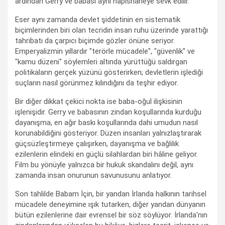
ardından Gerry ve babası aynı hapishaneye sevk edilir.
Eser aynı zamanda devlet şiddetinin en sistematik
biçimlerinden biri olan tecridin insan ruhu üzerinde yarattığı
tahribatı da çarpıcı biçimde gözler önüne seriyor.
Emperyalizmin yıllardır "terörle mücadele", "güvenlik" ve
"kamu düzeni" söylemleri altında yürüttüğü saldırgan
politikaların gerçek yüzünü gösterirken; devletlerin işlediği
suçların nasıl görünmez kılındığını da teşhir ediyor.
Bir diğer dikkat çekici nokta ise baba-oğul ilişkisinin
işlenişidir. Gerry ve babasının zindan koşullarında kurduğu
dayanışma, en ağır baskı koşullarında dahi umudun nasıl
korunabildiğini gösteriyor. Düzen insanları yalnızlaştırarak
güçsüzleştirmeye çalışırken, dayanışma ve bağlılık
ezilenlerin elindeki en güçlü silahlardan biri hâline geliyor.
Film bu yönüyle yalnızca bir hukuk skandalını değil, aynı
zamanda insan onurunun savunusunu anlatıyor.
Son tahlilde Babam İçin, bir yandan İrlanda halkının tarihsel
mücadele deneyimine ışık tutarken, diğer yandan dünyanın
bütün ezilenlerine dair evrensel bir söz söylüyor. İrlanda'nın