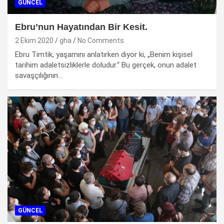
GÜNCEL
Ebru’nun Hayatından Bir Kesit.
2 Ekim 2020
gha
No Comments
Ebru Timtik, yaşamını anlatırken diyor ki, „Benim kişisel
tarihim adaletsizliklerle doludur.“ Bu gerçek, onun adalet
savaşçılığının…
GÜNCEL