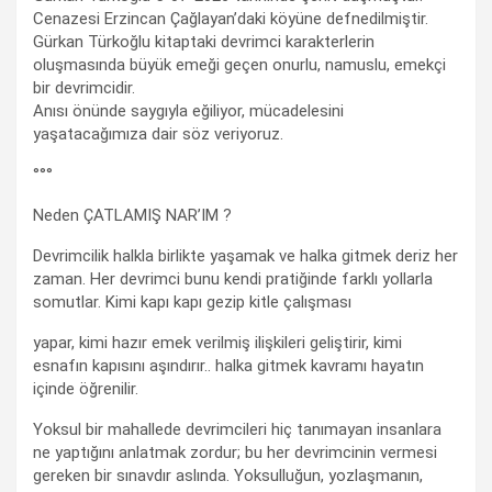
Cenazesi Erzincan Çağlayan’daki köyüne defnedilmiştir.
Gürkan Türkoğlu kitaptaki devrimci karakterlerin
oluşmasında büyük emeği geçen onurlu, namuslu, emekçi
bir devrimcidir.
Anısı önünde saygıyla eğiliyor, mücadelesini
yaşatacağımıza dair söz veriyoruz.
°°°
Neden ÇATLAMIŞ NAR’IM ?
Devrimcilik halkla birlikte yaşamak ve halka gitmek deriz her
zaman. Her devrimci bunu kendi pratiğinde farklı yollarla
somutlar. Kimi kapı kapı gezip kitle çalışması
yapar, kimi hazır emek verilmiş ilişkileri geliştirir, kimi
esnafın kapısını aşındırır.. halka gitmek kavramı hayatın
içinde öğrenilir.
Yoksul bir mahallede devrimcileri hiç tanımayan insanlara
ne yaptığını anlatmak zordur; bu her devrimcinin vermesi
gereken bir sınavdır aslında. Yoksulluğun, yozlaşmanın,