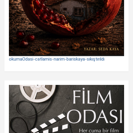
okumaOdasi-catlamis-narim-bariskaya-sıkıştırıldı