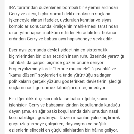
IRA tarafından düzenlenen bombalı bir eylemin ardından
Gerry ve ailesi, hiçbir somut delil olmaksızın suçlanır.
İşkenceyle alınan ifadeler, uydurulan kanıtlar ve siyasi
komplolar sonucunda Kraliçe'nin mahkemesi tarafından
uzun yıllar hapse mahkûm edilirler. Bu adaletsiz hükmün
ardından Gerry ve babası aynı hapishaneye sevk edilir.
Eser aynı zamanda devlet şiddetinin en sistematik
biçimlerinden biri olan tecridin insan ruhu üzerinde yarattığı
tahribatı da çarpıcı biçimde gözler önüne seriyor.
Emperyalizmin yıllardır "terörle mücadele", "güvenlik" ve
"kamu düzeni" söylemleri altında yürüttüğü saldırgan
politikaların gerçek yüzünü gösterirken; devletlerin işlediği
suçların nasıl görünmez kılındığını da teşhir ediyor.
Bir diğer dikkat çekici nokta ise baba-oğul ilişkisinin
işlenişidir. Gerry ve babasının zindan koşullarında kurduğu
dayanışma, en ağır baskı koşullarında dahi umudun nasıl
korunabildiğini gösteriyor. Düzen insanları yalnızlaştırarak
güçsüzleştirmeye çalışırken, dayanışma ve bağlılık
ezilenlerin elindeki en güçlü silahlardan biri hâline geliyor.