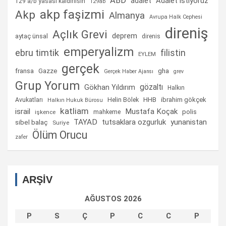
ABD
Adalet istiyoruz
adalet
129 a/b yasası kaldırılsın
129ab
akp faşizmi
Akp
Almanya
Avrupa Halk Cephesi
direniş
Açlık Grevi
deprem
aytaç ünsal
direnis
emperyalizm
ebru timtik
filistin
EYLEM
gerçek
fransa
gha
Gazze
Gerçek Haber Ajansı
grev
Grup Yorum
gözaltı
Gökhan Yıldırım
Halkın
Helin Bölek
HHB
ibrahim gökçek
Avukatları
Halkın Hukuk Bürosu
katliam
israil
Mustafa Koçak
mahkeme
polis
işkence
TAYAD
tutsaklara ozgurluk
yunanistan
sibel balaç
Suriye
Ölüm Orucu
zafer
ARŞİV
AĞUSTOS 2026
P
S
Ç
P
C
C
P