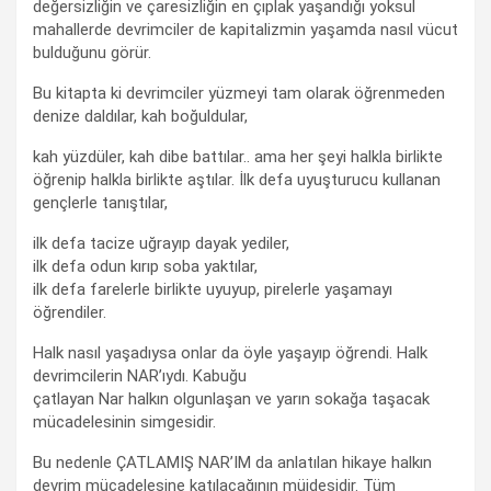
değersizliğin ve çaresizliğin en çıplak yaşandığı yoksul
mahallerde devrimciler de kapitalizmin yaşamda nasıl vücut
bulduğunu görür.
Bu kitapta ki devrimciler yüzmeyi tam olarak öğrenmeden
denize daldılar, kah boğuldular,
kah yüzdüler, kah dibe battılar.. ama her şeyi halkla birlikte
öğrenip halkla birlikte aştılar. İlk defa uyuşturucu kullanan
gençlerle tanıştılar,
ilk defa tacize uğrayıp dayak yediler,
ilk defa odun kırıp soba yaktılar,
ilk defa farelerle birlikte uyuyup, pirelerle yaşamayı
öğrendiler.
Halk nasıl yaşadıysa onlar da öyle yaşayıp öğrendi. Halk
devrimcilerin NAR’ıydı. Kabuğu
çatlayan Nar halkın olgunlaşan ve yarın sokağa taşacak
mücadelesinin simgesidir.
Bu nedenle ÇATLAMIŞ NAR’IM da anlatılan hikaye halkın
devrim mücadelesine katılacağının müjdesidir. Tüm