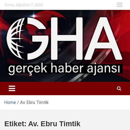
Skip
Cuma, Ağustos 7, 2026
to
content
Home
Av. Ebru Timtik
Etiket:
Av. Ebru Timtik