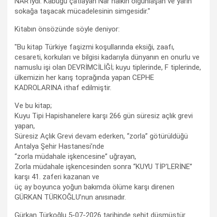
NAR’ıydı. Kabuğu çatlayan Nar halkın olgunlaşan ve yarın
sokağa taşacak mücadelesinin simgesidir."
Kitabın önsözünde söyle deniyor:
"Bu kitap Türkiye faşizmi koşullarında eksiği, zaafı,
cesareti, korkuları ve bilgisi kadarıyla dünyanın en onurlu ve
namuslu işi olan DEVRİMCİLİĞİ; kuyu tiplerinde, F tiplerinde,
ülkemizin her karış toprağında yapan CEPHE
KADROLARINA ithaf edilmiştir.
Ve bu kitap;
Kuyu Tipi Hapishanelere karşı 266 gün süresiz açlık grevi
yapan,
Süresiz Açlık Grevi devam ederken, “zorla” götürüldüğü
Antalya Şehir Hastanesi’nde
“zorla müdahale işkencesine” uğrayan,
Zorla müdahale işkencesinden sonra “KUYU TİP’LERİNE”
karşı 41. zaferi kazanan ve
üç ay boyunca yoğun bakımda ölüme karşı direnen
GÜRKAN TÜRKOĞLU’nun anısınadır.
Gürkan Türkoğlu 5-07-2026 tarihinde şehit düşmüştür.