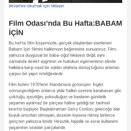
devamını okumak için tıklayın
Film Odası’nda Bu Hafta:BABAM
İÇİN
Bu hafta film köşemizde, gerçek olaylardan esinlenen
Babam İçin filmini halkımızın beğenisine sunuyoruz. Film,
yalnızca duygusal bir baba-oğul hikâyesi değil; aynı
zamanda devlet aygıtının ve hukukun egemenlerin elinde
halklara karşı nasıl bir saldırı silahına dönüştüğünü anlatan
çarpıcı bir yapıt niteliğindedir.
Film bizleri 1970'lerin İrlanda'sına götürüyor. İngiliz
sömürgeciliğinin onlarca yıldır halkın üzerine karabasan gibi
çöktüğü, işsizliğin, yoksulluğun ve baskının gündelik
yaşamın ayrılmaz bir parçası hâline geldiği bir tarihsel
kesitte başlıyor. Başkahraman Gerry Conlon, geleceğe dair
büyük umutları olmayan, düzenin kıyısına itilmiş binlerce
gençten yalnızca biridir. Hırsızlık, hippilik ve esrar kullanımı
yaşamının sıradan parçalarıdır.