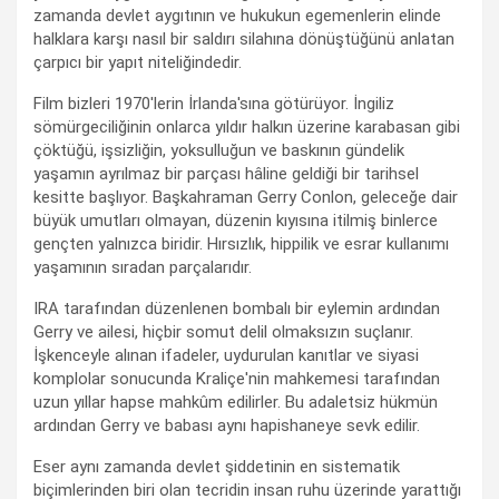
zamanda devlet aygıtının ve hukukun egemenlerin elinde
halklara karşı nasıl bir saldırı silahına dönüştüğünü anlatan
çarpıcı bir yapıt niteliğindedir.
Film bizleri 1970'lerin İrlanda'sına götürüyor. İngiliz
sömürgeciliğinin onlarca yıldır halkın üzerine karabasan gibi
çöktüğü, işsizliğin, yoksulluğun ve baskının gündelik
yaşamın ayrılmaz bir parçası hâline geldiği bir tarihsel
kesitte başlıyor. Başkahraman Gerry Conlon, geleceğe dair
büyük umutları olmayan, düzenin kıyısına itilmiş binlerce
gençten yalnızca biridir. Hırsızlık, hippilik ve esrar kullanımı
yaşamının sıradan parçalarıdır.
IRA tarafından düzenlenen bombalı bir eylemin ardından
Gerry ve ailesi, hiçbir somut delil olmaksızın suçlanır.
İşkenceyle alınan ifadeler, uydurulan kanıtlar ve siyasi
komplolar sonucunda Kraliçe'nin mahkemesi tarafından
uzun yıllar hapse mahkûm edilirler. Bu adaletsiz hükmün
ardından Gerry ve babası aynı hapishaneye sevk edilir.
Eser aynı zamanda devlet şiddetinin en sistematik
biçimlerinden biri olan tecridin insan ruhu üzerinde yarattığı