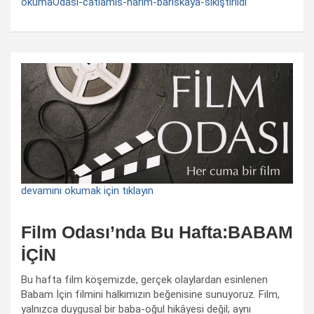
okumaOdasi-catlamis-narim-bariskaya-sıkıştırıldı
devamını okumak için tıklayın
Film Odası’nda Bu Hafta:BABAM
İÇİN
Bu hafta film köşemizde, gerçek olaylardan esinlenen
Babam İçin filmini halkımızın beğenisine sunuyoruz. Film,
yalnızca duygusal bir baba-oğul hikâyesi değil; aynı