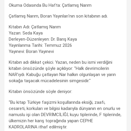
Okuma Odasında Bu Hafta: Çatlamış Narım
Çatlamış Narım, Boran Yayınları'nın son kitabının adı.
Kitabın Adı: Çatlamış Narım
Yazan: Seda Kaya
Derleyen-Düzenleyen: Dr. Barış Kaya
Yayınlanma Tarihi: Temmuz 2026
Yayınevi: Boran Yayınevi
Kitabın adı dikkat çekici. Yazarı, neden bu ismi verdiğini
kitabın önsözünde şöyle açıklıyor: "Halk devrimcilerin
NAR’ıydı. Kabuğu çatlayan Nar halkın olgunlaşan ve yarın
sokağa taşacak mücadelesinin simgesidir."
Kitabın önsözünde söyle deniyor:
"Bu kitap Türkiye faşizmi koşullarında eksiği, zaafı,
cesareti, korkuları ve bilgisi kadarıyla dünyanın en onurlu ve
namuslu işi olan DEVRİMCİLİĞİ; kuyu tiplerinde, F tiplerinde,
ülkemizin her karış toprağında yapan CEPHE
KADROLARINA ithaf edilmiştir.