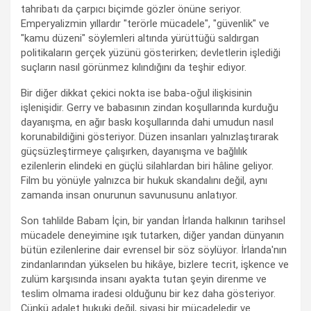
tahribatı da çarpıcı biçimde gözler önüne seriyor.
Emperyalizmin yıllardır "terörle mücadele", "güvenlik" ve
"kamu düzeni" söylemleri altında yürüttüğü saldırgan
politikaların gerçek yüzünü gösterirken; devletlerin işlediği
suçların nasıl görünmez kılındığını da teşhir ediyor.
Bir diğer dikkat çekici nokta ise baba-oğul ilişkisinin
işlenişidir. Gerry ve babasının zindan koşullarında kurduğu
dayanışma, en ağır baskı koşullarında dahi umudun nasıl
korunabildiğini gösteriyor. Düzen insanları yalnızlaştırarak
güçsüzleştirmeye çalışırken, dayanışma ve bağlılık
ezilenlerin elindeki en güçlü silahlardan biri hâline geliyor.
Film bu yönüyle yalnızca bir hukuk skandalını değil, aynı
zamanda insan onurunun savunusunu anlatıyor.
Son tahlilde Babam İçin, bir yandan İrlanda halkının tarihsel
mücadele deneyimine ışık tutarken, diğer yandan dünyanın
bütün ezilenlerine dair evrensel bir söz söylüyor. İrlanda'nın
zindanlarından yükselen bu hikâye, bizlere tecrit, işkence ve
zulüm karşısında insanı ayakta tutan şeyin direnme ve
teslim olmama iradesi olduğunu bir kez daha gösteriyor.
Çünkü adalet hukuki değil, siyasi bir mücadeledir ve