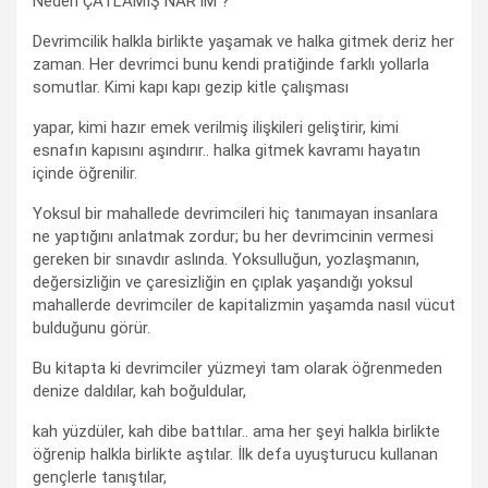
Neden ÇATLAMIŞ NAR’IM ?
Devrimcilik halkla birlikte yaşamak ve halka gitmek deriz her
zaman. Her devrimci bunu kendi pratiğinde farklı yollarla
somutlar. Kimi kapı kapı gezip kitle çalışması
yapar, kimi hazır emek verilmiş ilişkileri geliştirir, kimi
esnafın kapısını aşındırır.. halka gitmek kavramı hayatın
içinde öğrenilir.
Yoksul bir mahallede devrimcileri hiç tanımayan insanlara
ne yaptığını anlatmak zordur; bu her devrimcinin vermesi
gereken bir sınavdır aslında. Yoksulluğun, yozlaşmanın,
değersizliğin ve çaresizliğin en çıplak yaşandığı yoksul
mahallerde devrimciler de kapitalizmin yaşamda nasıl vücut
bulduğunu görür.
Bu kitapta ki devrimciler yüzmeyi tam olarak öğrenmeden
denize daldılar, kah boğuldular,
kah yüzdüler, kah dibe battılar.. ama her şeyi halkla birlikte
öğrenip halkla birlikte aştılar. İlk defa uyuşturucu kullanan
gençlerle tanıştılar,