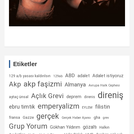
Etiketler
ABD
Adalet istiyoruz
adalet
129 a/b yasası kaldırılsın
129ab
akp faşizmi
Akp
Almanya
Avrupa Halk Cephesi
direniş
Açlık Grevi
deprem
aytaç ünsal
direnis
emperyalizm
ebru timtik
filistin
EYLEM
gerçek
fransa
gha
Gazze
Gerçek Haber Ajansı
grev
Grup Yorum
gözaltı
Gökhan Yıldırım
Halkın