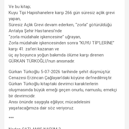
Ve bu kitap;
Kuyu Tipi Hapishanelere karşı 266 gün süresiz açlık grevi
yapan,
Süresiz Açlık Grevi devam ederken, “zorla” götürüldüğü
Antalya Şehir Hastanesi’nde
“zorla müdahale işkencesine” uğrayan,
Zorla müdahale işkencesinden sonra “KUYU TİP’LERİNE”
karşı 41. zaferi kazanan ve
üç ay boyunca yoğun bakımda ölüme karşı direnen
GÜRKAN TÜRKOĞLU’nun anısınadır.
Gürkan Türkoğlu 5-07-2026 tarihinde şehit düşmüştür.
Cenazesi Erzincan Çağlayan’daki köyüne defnedilmiştir.
Gürkan Türkoğlu kitaptaki devrimci karakterlerin
oluşmasında büyük emeği geçen onurlu, namuslu, emekçi
bir devrimcidir.
Anısı önünde saygıyla eğiliyor, mücadelesini
yaşatacağımıza dair söz veriyoruz.
°°°