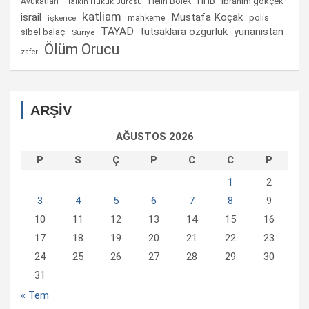
Helin Bölek
HHB
ibrahim gökçek
Avukatları
Halkın Hukuk Bürosu
katliam
israil
Mustafa Koçak
mahkeme
polis
işkence
TAYAD
tutsaklara ozgurluk
yunanistan
sibel balaç
Suriye
Ölüm Orucu
zafer
ARŞİV
AĞUSTOS 2026
P
S
Ç
P
C
C
P
1
2
3
4
5
6
7
8
9
10
11
12
13
14
15
16
17
18
19
20
21
22
23
24
25
26
27
28
29
30
31
« Tem