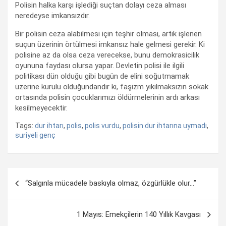
Polisin halka karşı işlediği suçtan dolayı ceza alması
neredeyse imkansızdır.
Bir polisin ceza alabilmesi için teşhir olması, artık işlenen
suçun üzerinin örtülmesi imkansız hale gelmesi gerekir. Ki
polisine az da olsa ceza verecekse, bunu demokrasicilik
oyununa faydası olursa yapar. Devletin polisi ile ilgili
politikası dün olduğu gibi bugün de elini soğutmamak
üzerine kurulu olduğundandır ki, faşizm yıkılmaksızın sokak
ortasında polisin çocuklarımızı öldürmelerinin ardı arkası
kesilmeyecektir.
Tags:
dur ihtarı
,
polis
,
polis vurdu
,
polisin dur ihtarına uymadı
,
suriyeli genç
Yazı
“Salgınla mücadele baskıyla olmaz, özgürlükle olur…”
dolaşımı
1 Mayıs: Emekçilerin 140 Yıllık Kavgası