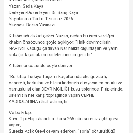
Kitabın Adı: Çatlamış Narım
Yazan: Seda Kaya
Derleyen-Düzenleyen: Dr. Barış Kaya
Yayınlanma Tarihi: Temmuz 2026
Yayınevi: Boran Yayınevi
Kitabın adı dikkat çekici. Yazarı, neden bu ismi verdiğini
kitabın önsözünde şöyle açıklıyor: "Halk devrimcilerin
NAR’ıydı. Kabuğu çatlayan Nar halkın olgunlaşan ve yarın
sokağa taşacak mücadelesinin simgesidir."
Kitabın önsözünde söyle deniyor:
"Bu kitap Türkiye faşizmi koşullarında eksiği, zaafı,
cesareti, korkuları ve bilgisi kadarıyla dünyanın en onurlu ve
namuslu işi olan DEVRİMCİLİĞİ; kuyu tiplerinde, F tiplerinde,
ülkemizin her karış toprağında yapan CEPHE
KADROLARINA ithaf edilmiştir.
Ve bu kitap;
Kuyu Tipi Hapishanelere karşı 266 gün süresiz açlık grevi
yapan,
Süresiz Açlık Grevi devam ederken, “zorla” götürüldüğü