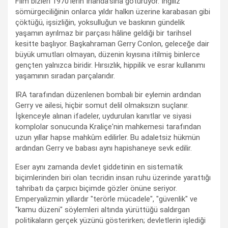
Film bizleri 1970'lerin İrlanda'sına götürüyor. İngiliz
sömürgeciliğinin onlarca yıldır halkın üzerine karabasan gibi
çöktüğü, işsizliğin, yoksulluğun ve baskının gündelik
yaşamın ayrılmaz bir parçası hâline geldiği bir tarihsel
kesitte başlıyor. Başkahraman Gerry Conlon, geleceğe dair
büyük umutları olmayan, düzenin kıyısına itilmiş binlerce
gençten yalnızca biridir. Hırsızlık, hippilik ve esrar kullanımı
yaşamının sıradan parçalarıdır.
IRA tarafından düzenlenen bombalı bir eylemin ardından
Gerry ve ailesi, hiçbir somut delil olmaksızın suçlanır.
İşkenceyle alınan ifadeler, uydurulan kanıtlar ve siyasi
komplolar sonucunda Kraliçe'nin mahkemesi tarafından
uzun yıllar hapse mahkûm edilirler. Bu adaletsiz hükmün
ardından Gerry ve babası aynı hapishaneye sevk edilir.
Eser aynı zamanda devlet şiddetinin en sistematik
biçimlerinden biri olan tecridin insan ruhu üzerinde yarattığı
tahribatı da çarpıcı biçimde gözler önüne seriyor.
Emperyalizmin yıllardır "terörle mücadele", "güvenlik" ve
"kamu düzeni" söylemleri altında yürüttüğü saldırgan
politikaların gerçek yüzünü gösterirken; devletlerin işlediği