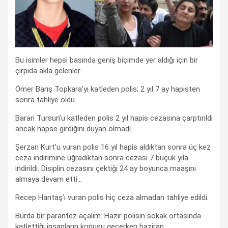
Bu isimler hepsi basında geniş biçimde yer aldığı için bir
çırpıda akla gelenler.
Ömer Barış Topkara’yı katleden polis; 2 yıl 7 ay hapisten
sonra tahliye oldu.
Baran Tursun’u katleden polis 2 yıl hapis cezasına çarptırıldı
ancak hapse girdiğini duyan olmadı.
Şerzan Kurt’u vuran polis 16 yıl hapis aldıktan sonra üç kez
ceza indirimine uğradıktan sonra cezası 7 buçuk yıla
indirildi. Disiplin cezasını çektiği 24 ay boyunca maaşını
almaya devam etti…
Recep Hantaş’ı vuran polis hiç ceza almadan tahliye edildi.
Burda bir parantez açalım. Hazır polisin sokak ortasında
katlettiği insanların konusu geçerken haziran