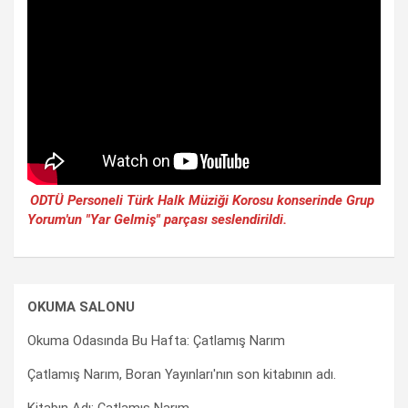
ODTÜ Personeli Türk Halk Müziği Korosu konserinde Grup
Yorum'un "Yar Gelmiş" parçası seslendirildi.
OKUMA SALONU
Okuma Odasında Bu Hafta: Çatlamış Narım
Çatlamış Narım, Boran Yayınları'nın son kitabının adı.