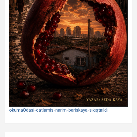
okumaOdasi-catlamis-narim-bariskaya-sıkıştırıldı