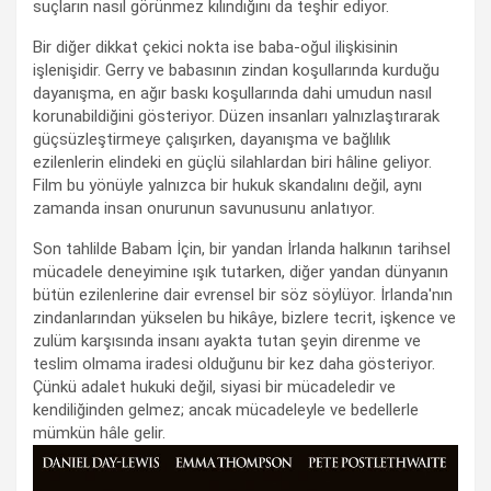
suçların nasıl görünmez kılındığını da teşhir ediyor.
Bir diğer dikkat çekici nokta ise baba-oğul ilişkisinin
işlenişidir. Gerry ve babasının zindan koşullarında kurduğu
dayanışma, en ağır baskı koşullarında dahi umudun nasıl
korunabildiğini gösteriyor. Düzen insanları yalnızlaştırarak
güçsüzleştirmeye çalışırken, dayanışma ve bağlılık
ezilenlerin elindeki en güçlü silahlardan biri hâline geliyor.
Film bu yönüyle yalnızca bir hukuk skandalını değil, aynı
zamanda insan onurunun savunusunu anlatıyor.
Son tahlilde Babam İçin, bir yandan İrlanda halkının tarihsel
mücadele deneyimine ışık tutarken, diğer yandan dünyanın
bütün ezilenlerine dair evrensel bir söz söylüyor. İrlanda'nın
zindanlarından yükselen bu hikâye, bizlere tecrit, işkence ve
zulüm karşısında insanı ayakta tutan şeyin direnme ve
teslim olmama iradesi olduğunu bir kez daha gösteriyor.
Çünkü adalet hukuki değil, siyasi bir mücadeledir ve
kendiliğinden gelmez; ancak mücadeleyle ve bedellerle
mümkün hâle gelir.