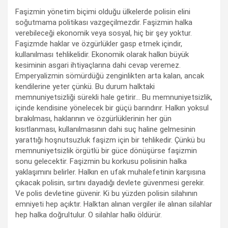
Faşizmin yönetim biçimi olduğu ülkelerde polisin elini
soğutmama politikası vazgeçilmezdir. Faşizmin halka
verebileceği ekonomik veya sosyal, hiç bir şey yoktur.
Faşizmde haklar ve özgürlükler gasp etmek içindir,
kullanılması tehlikelidir. Ekonomik olarak halkın büyük
kesiminin asgari ihtiyaçlarına dahi cevap veremez.
Emperyalizmin sömürdüğü zenginlikten arta kalan, ancak
kendilerine yeter çünkü. Bu durum halktaki
memnuniyetsizliği sürekli hale getirir… Bu memnuniyetsizlik,
içinde kendisine yönelecek bir güçü barındırır. Halkın yoksul
bırakılması, haklarının ve özgürlüklerinin her gün
kısıtlanması, kullanılmasının dahi suç haline gelmesinin
yarattığı hoşnutsuzluk faşizm için bir tehlikedir. Çünkü bu
memnuniyetsizlik örgütlü bir güce dönüşürse faşizmin
sonu gelecektir. Faşizmin bu korkusu polisinin halka
yaklaşımını belirler. Halkın en ufak muhalefetinin karşısına
çıkacak polisin, sırtını dayadığı devlete güvenmesi gerekir.
Ve polis devletine güvenir. Ki bu yüzden polisin silahının
emniyeti hep açıktır. Halktan alınan vergiler ile alınan silahlar
hep halka doğrultulur. O silahlar halkı öldürür.