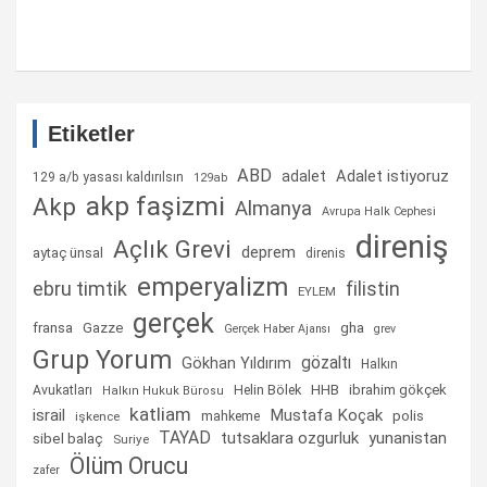
Etiketler
ABD
Adalet istiyoruz
adalet
129 a/b yasası kaldırılsın
129ab
akp faşizmi
Akp
Almanya
Avrupa Halk Cephesi
direniş
Açlık Grevi
deprem
aytaç ünsal
direnis
emperyalizm
ebru timtik
filistin
EYLEM
gerçek
fransa
gha
Gazze
Gerçek Haber Ajansı
grev
Grup Yorum
gözaltı
Gökhan Yıldırım
Halkın
Helin Bölek
HHB
ibrahim gökçek
Avukatları
Halkın Hukuk Bürosu
katliam
israil
Mustafa Koçak
mahkeme
polis
işkence
TAYAD
tutsaklara ozgurluk
yunanistan
sibel balaç
Suriye
Ölüm Orucu
zafer