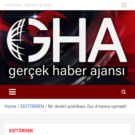
Skip
Cumartesi, Ağustos 8, 2026
to
content
Home
EDİTÖRDEN
Bir devlet politikası: Dur ihtarına uymadı!
EDİTÖRDEN