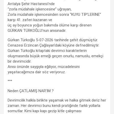
Antalya Şehir Hastanesi’nde
“zorla müdahale işkencesine” uğrayan,
Zorla müdahale işkencesinden sonra “KUYU TİP’LERİNE”
karşı 41. zaferi kazanan ve
üç ay boyunca yoğun bakımda ölüme karşı direnen
GÜRKAN TÜRKOĞLU’nun anısınadır.
Gürkan Türkoğlu 5-07-2026 tarihinde şehit düşmüştür.
Cenazesi Erzincan Çağlayan’daki köyüne defnedilmiştir.
Gürkan Türkoğlu kitaptaki devrimci karakterlerin
oluşmasında büyük emeği geçen onurlu, namuslu, emekçi
bir devrimcidir.
Anısı önünde saygıyla eğiliyor, mücadelesini
yaşatacağımıza dair söz veriyoruz.
°°°
Neden ÇATLAMIŞ NAR’IM ?
Devrimcilik halkla birlikte yaşamak ve halka gitmek deriz her
zaman. Her devrimci bunu kendi pratiğinde farklı yollarla
somutlar. Kimi kapı kapı gezip kitle çalışması