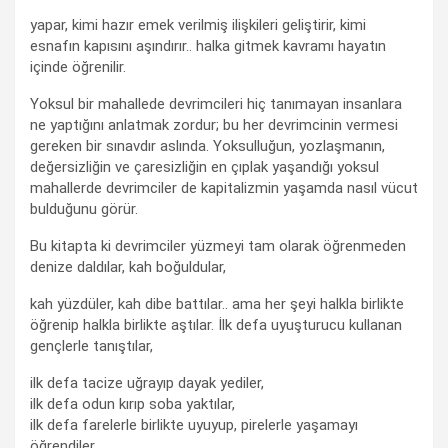
yapar, kimi hazır emek verilmiş ilişkileri geliştirir, kimi
esnafın kapısını aşındırır.. halka gitmek kavramı hayatın
içinde öğrenilir.
Yoksul bir mahallede devrimcileri hiç tanımayan insanlara
ne yaptığını anlatmak zordur; bu her devrimcinin vermesi
gereken bir sınavdır aslında. Yoksulluğun, yozlaşmanın,
değersizliğin ve çaresizliğin en çıplak yaşandığı yoksul
mahallerde devrimciler de kapitalizmin yaşamda nasıl vücut
bulduğunu görür.
Bu kitapta ki devrimciler yüzmeyi tam olarak öğrenmeden
denize daldılar, kah boğuldular,
kah yüzdüler, kah dibe battılar.. ama her şeyi halkla birlikte
öğrenip halkla birlikte aştılar. İlk defa uyuşturucu kullanan
gençlerle tanıştılar,
ilk defa tacize uğrayıp dayak yediler,
ilk defa odun kırıp soba yaktılar,
ilk defa farelerle birlikte uyuyup, pirelerle yaşamayı
öğrendiler.