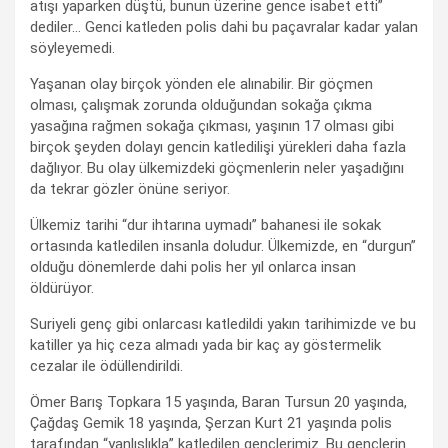
atışı yaparken düştü, bunun üzerine gence isabet etti”
dediler… Genci katleden polis dahi bu paçavralar kadar yalan
söyleyemedi.
Yaşanan olay birçok yönden ele alınabilir. Bir göçmen
olması, çalışmak zorunda olduğundan sokağa çıkma
yasağına rağmen sokağa çıkması, yaşının 17 olması gibi
birçok şeyden dolayı gencin katledilişi yürekleri daha fazla
dağlıyor. Bu olay ülkemizdeki göçmenlerin neler yaşadığını
da tekrar gözler önüne seriyor.
Ülkemiz tarihi “dur ihtarına uymadı” bahanesi ile sokak
ortasında katledilen insanla doludur. Ülkemizde, en “durgun”
olduğu dönemlerde dahi polis her yıl onlarca insan
öldürüyor.
Suriyeli genç gibi onlarcası katledildi yakın tarihimizde ve bu
katiller ya hiç ceza almadı yada bir kaç ay göstermelik
cezalar ile ödüllendirildi.
Ömer Barış Topkara 15 yaşında, Baran Tursun 20 yaşında,
Çağdaş Gemik 18 yaşında, Şerzan Kurt 21 yaşında polis
tarafından “yanlışlıkla” katledilen gençlerimiz. Bu gençlerin