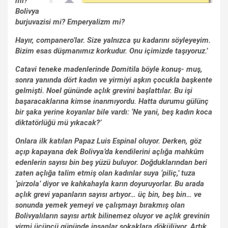
mi?
Bolivya
burjuvazisi mi? Emperyalizm mi?
Hayır, companero’lar. Size yalnızca şu kadarını söyleyeyim.
Bizim esas düşmanımız korkudur. Onu içimizde taşıyoruz.’
Catavi teneke madenlerinde Domitila böyle konuş- muş,
sonra yanında dört kadın ve yirmiyi aşkın çocukla başkente
gelmişti. Noel gününde açlık grevini başlattılar. Bu işi
başaracaklarına kimse inanmıyordu. Hatta durumu gülünç
bir şaka yerine koyanlar bile vardı: ‘Ne yani, beş kadın koca
diktatörlüğü mü yıkacak?’
Onlara ilk katılan Papaz Luis Espinal oluyor. Derken, göz
açıp kapayana dek Bolivya’da kendilerini açlığa mahkûm
edenlerin sayısı bin beş yüzü buluyor. Doğduklarından beri
zaten açlığa talim etmiş olan kadınlar suya ‘piliç,’ tuza
‘pirzola’ diyor ve kahkahayla karın doyuruyorlar. Bu arada
açlık grevi yapanların sayısı artıyor… üç bin, beş bin… ve
sonunda yemek yemeyi ve çalışmayı bırakmış olan
Bolivyalıların sayısı artık bilinemez oluyor ve açlık grevinin
yirmi üçüncü gününde insanlar sokaklara dökülüyor. Artık