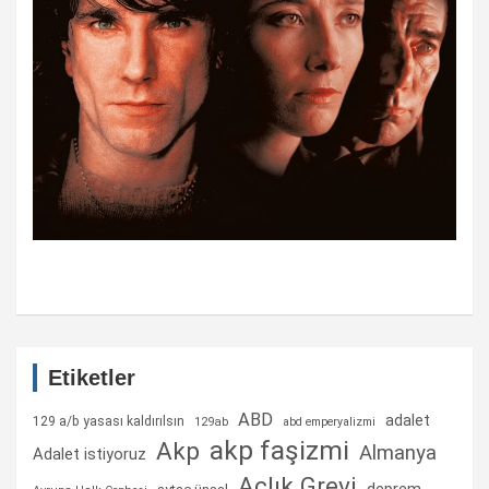
Etiketler
ABD
adalet
129 a/b yasası kaldırılsın
129ab
abd emperyalizmi
akp faşizmi
Akp
Almanya
Adalet istiyoruz
Açlık Grevi
deprem