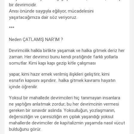
bir devrimcidir.
Anısı önünde saygıyla eğiliyor, mücadelesini
yaşatacağımıza dair söz veriyoruz.
°°°
Neden ÇATLAMIŞ NAR’IM ?
Devrimcilik halkla birlikte yaşamak ve halka gitmek deriz her
zaman. Her devrimci bunu kendi pratiğinde farklı yollarla
somutlar. Kimi kapı kapı gezip kitle çalışması
yapar, kimi hazır emek verilmiş ilişkileri geliştirir, kimi
esnafın kapısını aşındırır.. halka gitmek kavramı hayatın
içinde öğrenilir.
Yoksul bir mahallede devrimcileri hiç tanımayan insanlara
ne yaptığını anlatmak zordur; bu her devrimcinin vermesi
gereken bir sınavdır aslında. Yoksulluğun, yozlaşmanın,
değersizliğin ve çaresizliğin en çıplak yaşandığı yoksul
mahallerde devrimciler de kapitalizmin yaşamda nasıl vücut
bulduğunu görür.