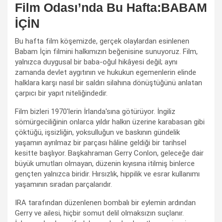
Film Odası’nda Bu Hafta:BABAM
İÇİN
Bu hafta film köşemizde, gerçek olaylardan esinlenen
Babam İçin filmini halkımızın beğenisine sunuyoruz. Film,
yalnızca duygusal bir baba-oğul hikâyesi değil; aynı
zamanda devlet aygıtının ve hukukun egemenlerin elinde
halklara karşı nasıl bir saldırı silahına dönüştüğünü anlatan
çarpıcı bir yapıt niteliğindedir.
Film bizleri 1970'lerin İrlanda'sına götürüyor. İngiliz
sömürgeciliğinin onlarca yıldır halkın üzerine karabasan gibi
çöktüğü, işsizliğin, yoksulluğun ve baskının gündelik
yaşamın ayrılmaz bir parçası hâline geldiği bir tarihsel
kesitte başlıyor. Başkahraman Gerry Conlon, geleceğe dair
büyük umutları olmayan, düzenin kıyısına itilmiş binlerce
gençten yalnızca biridir. Hırsızlık, hippilik ve esrar kullanımı
yaşamının sıradan parçalarıdır.
IRA tarafından düzenlenen bombalı bir eylemin ardından
Gerry ve ailesi, hiçbir somut delil olmaksızın suçlanır.