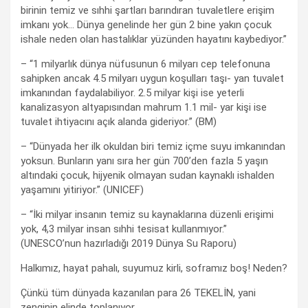
birinin temiz ve sıhhi şartları barındıran tuvaletlere erişim
imkanı yok… Dünya genelinde her gün 2 bine yakın çocuk
ishale neden olan hastalıklar yüzünden hayatını kaybediyor.”
– “1 milyarlık dünya nüfusunun 6 milyarı cep telefonuna
sahipken ancak 4.5 milyarı uygun koşulları taşı- yan tuvalet
imkanından faydalabiliyor. 2.5 milyar kişi ise yeterli
kanalizasyon altyapısından mahrum 1.1 mil- yar kişi ise
tuvalet ihtiyacını açık alanda gideriyor.” (BM)
– “Dünyada her ilk okuldan biri temiz içme suyu imkanından
yoksun. Bunların yanı sıra her gün 700’den fazla 5 yaşın
altındaki çocuk, hijyenik olmayan sudan kaynaklı ishalden
yaşamını yitiriyor.” (UNICEF)
– “İki milyar insanın temiz su kaynaklarına düzenli erişimi
yok, 4,3 milyar insan sıhhi tesisat kullanmıyor.”
(UNESCO’nun hazırladığı 2019 Dünya Su Raporu)
Halkımız, hayat pahalı, suyumuz kirli, soframız boş! Neden?
Çünkü tüm dünyada kazanılan para 26 TEKELİN, yani
zenginin elinde toplanıyor.