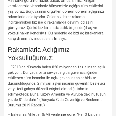
Hastalıklı görüntümüzle, düşük omuzlarımız, kırılgan
kemiklerimiz, vitaminsiz bünyemizle açlığın tüm etkilerini
yaşıyoruz. Burjuvazinin örgütleri dönem dönem açlığımızı
rakamlarla anlatıyorlar. Onlar bizi birer rakama
indirgemişken biz ise o rakamlarda devrim iddiasını
görüyoruz. Çünkü biz birer istatistik bilgisi değil aç ve
yoksul halkın kendisiyiz. Bu nedenle de bizi aç bırakanlara
karşı direnmeli, mücadele etmeliyiz.
Rakamlarla Açlığımız-
Yoksulluğumuz:
– “2018’de dünyada halen 820 milyondan fazla insan açlık
çekiyor… Dünyada orta seviyede gıda güvensizliğinden
etkilenen tüm insanlar ile açlık çeken insanlar birlikte
düşünüldüğünde, 2 milyarı aşkın insanın güvenilir, besleyici
ve yeterli gıdaya düzenli erişimi olmadığı tahmin
edilmektedir. Buna Kuzey Amerika ve Avrupa’daki nüfusun
yüzde 8’i de dahil.” (Dünyada Gıda Güvenliği ve Beslenme
Durumu 2019 Raporu)
– Birleşmiş Milletler (BM) verilerine göre, “Her 3 kişiden