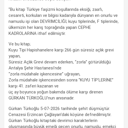
"Bu kitap Türkiye faşizmi koşullarında eksiği, zaafı,
cesareti, korkuları ve bilgisi kadarıyla dünyanın en onurlu ve
namuslu işi olan DEVRİMCİLİĞİ; kuyu tiplerinde, F tiplerinde,
ülkemizin her karış toprağında yapan CEPHE
KADROLARINA ithaf edilmiştir.
Ve bu kitap;
Kuyu Tipi Hapishanelere karşı 266 gün süresiz açlık grevi
yapan,
Süresiz Açlık Grevi devam ederken, “zorla” götürüldüğü
Antalya Şehir Hastanesi’nde
“zorla müdahale işkencesine” uğrayan,
Zorla müdahale işkencesinden sonra “KUYU TİP’LERİNE”
karşı 41. zaferi kazanan ve
üç ay boyunca yoğun bakımda ölüme karşı direnen
GÜRKAN TÜRKOĞLU’nun anısınadır.
Gürkan Türkoğlu 5-07-2026 tarihinde şehit düşmüştür.
Cenazesi Erzincan Çağlayan’daki köyüne defnedilmiştir.
Gürkan Türkoğlu kitaptaki devrimci karakterlerin
oluşmasında büyük emeği geçen onurlu, namuslu, emekçi