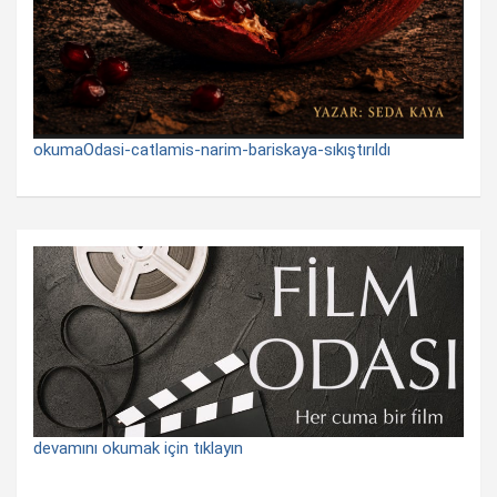
okumaOdasi-catlamis-narim-bariskaya-sıkıştırıldı
devamını okumak için tıklayın