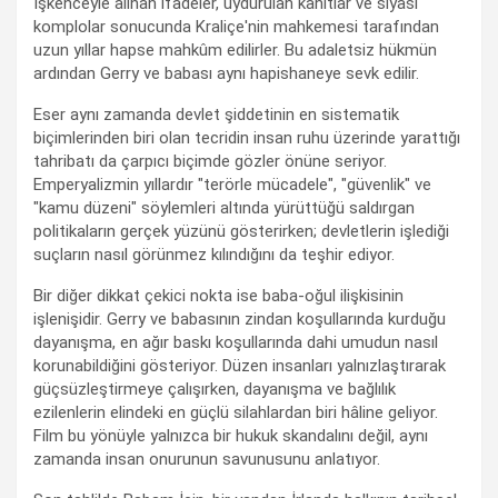
İşkenceyle alınan ifadeler, uydurulan kanıtlar ve siyasi
komplolar sonucunda Kraliçe'nin mahkemesi tarafından
uzun yıllar hapse mahkûm edilirler. Bu adaletsiz hükmün
ardından Gerry ve babası aynı hapishaneye sevk edilir.
Eser aynı zamanda devlet şiddetinin en sistematik
biçimlerinden biri olan tecridin insan ruhu üzerinde yarattığı
tahribatı da çarpıcı biçimde gözler önüne seriyor.
Emperyalizmin yıllardır "terörle mücadele", "güvenlik" ve
"kamu düzeni" söylemleri altında yürüttüğü saldırgan
politikaların gerçek yüzünü gösterirken; devletlerin işlediği
suçların nasıl görünmez kılındığını da teşhir ediyor.
Bir diğer dikkat çekici nokta ise baba-oğul ilişkisinin
işlenişidir. Gerry ve babasının zindan koşullarında kurduğu
dayanışma, en ağır baskı koşullarında dahi umudun nasıl
korunabildiğini gösteriyor. Düzen insanları yalnızlaştırarak
güçsüzleştirmeye çalışırken, dayanışma ve bağlılık
ezilenlerin elindeki en güçlü silahlardan biri hâline geliyor.
Film bu yönüyle yalnızca bir hukuk skandalını değil, aynı
zamanda insan onurunun savunusunu anlatıyor.