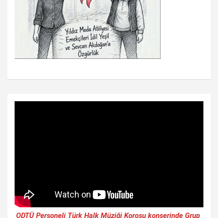
ODTÜ Personeli Türk Halk Müziği Korosu konserinde Grup