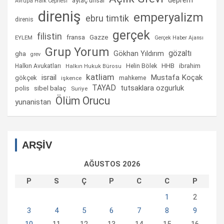
aytaç ünsal
Avrupa Halk Cephesi
direniş
emperyalizm
ebru timtik
direnis
gerçek
filistin
fransa
Gazze
EYLEM
Gerçek Haber Ajansı
Grup Yorum
gözaltı
gha
Gökhan Yıldırım
grev
Helin Bölek
HHB
ibrahim
Halkın Avukatları
Halkın Hukuk Bürosu
katliam
israil
Mustafa Koçak
gökçek
mahkeme
işkence
TAYAD
tutsaklara ozgurluk
sibel balaç
polis
Suriye
Ölüm Orucu
yunanistan
ARŞİV
AĞUSTOS 2026
P
S
Ç
P
C
C
P
1
2
3
4
5
6
7
8
9
10
11
12
13
14
15
16