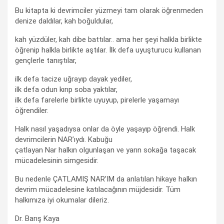
Bu kitapta ki devrimciler yüzmeyi tam olarak öğrenmeden
denize daldılar, kah boğuldular,
kah yüzdüler, kah dibe battılar.. ama her şeyi halkla birlikte
öğrenip halkla birlikte aştılar. İlk defa uyuşturucu kullanan
gençlerle tanıştılar,
ilk defa tacize uğrayıp dayak yediler,
ilk defa odun kırıp soba yaktılar,
ilk defa farelerle birlikte uyuyup, pirelerle yaşamayı
öğrendiler.
Halk nasıl yaşadıysa onlar da öyle yaşayıp öğrendi. Halk
devrimcilerin NAR’ıydı. Kabuğu
çatlayan Nar halkın olgunlaşan ve yarın sokağa taşacak
mücadelesinin simgesidir.
Bu nedenle ÇATLAMIŞ NAR’IM da anlatılan hikaye halkın
devrim mücadelesine katılacağının müjdesidir. Tüm
halkımıza iyi okumalar dileriz.
Dr. Barış Kaya