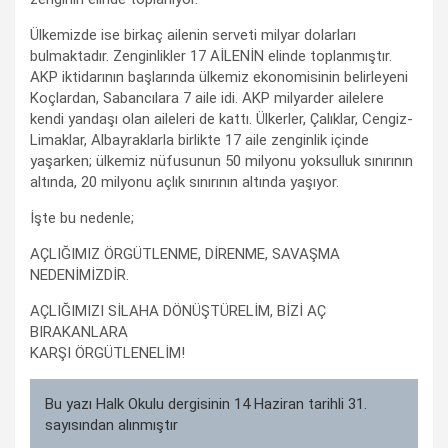
Ülkemizde ise birkaç ailenin serveti milyar dolarları
bulmaktadır. Zenginlikler 17 AİLENİN elinde toplanmıştır.
AKP iktidarının başlarında ülkemiz ekonomisinin belirleyeni
Koçlardan, Sabancılara 7 aile idi. AKP milyarder ailelere
kendi yandaşı olan aileleri de kattı. Ülkerler, Çalıklar, Cengiz-
Limaklar, Albayraklarla birlikte 17 aile zenginlik içinde
yaşarken; ülkemiz nüfusunun 50 milyonu yoksulluk sınırının
altında, 20 milyonu açlık sınırının altında yaşıyor.
İşte bu nedenle;
AÇLIĞIMIZ ÖRGÜTLENME, DİRENME, SAVAŞMA
NEDENİMİZDİR.
AÇLIĞIMIZI SİLAHA DÖNÜŞTÜRELİM, BİZİ AÇ
BIRAKANLARA
KARŞI ÖRGÜTLENELİM!
Bu yazı Halk Okulu dergisinin 14 Haziran tarihli 31.
sayısından alınmıştır