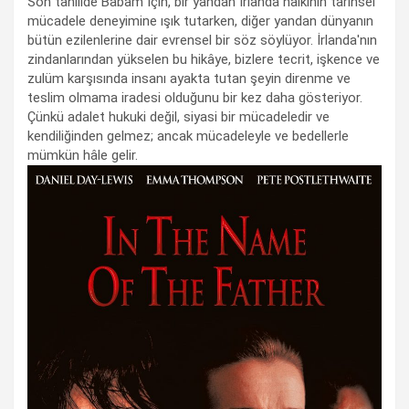
Son tahlilde Babam İçin, bir yandan İrlanda halkının tarihsel
mücadele deneyimine ışık tutarken, diğer yandan dünyanın
bütün ezilenlerine dair evrensel bir söz söylüyor. İrlanda'nın
zindanlarından yükselen bu hikâye, bizlere tecrit, işkence ve
zulüm karşısında insanı ayakta tutan şeyin direnme ve
teslim olmama iradesi olduğunu bir kez daha gösteriyor.
Çünkü adalet hukuki değil, siyasi bir mücadeledir ve
kendiliğinden gelmez; ancak mücadeleyle ve bedellerle
mümkün hâle gelir.