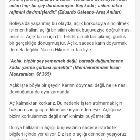
onları hiç- bir şey durduramıyor. Beş kadın, askeri dikta
rejimini devirmişlerdir.” (Eduardo Galeano-Ateş Anıları)
Bolivya’da yaşanmış bu olayda, açlık korkusuyla sindirilmek
istenen halkın, açlığı bir silah olarak burjuvaziye doğrultması
anlatılır. Açlık bizim için bir tehdit olmaktan çıkmış, günlük
bir gerçekliğe dönüşmüştür. Açlık, sadece karın doyurmak
demek değildir. Nazım Hikmet’in tarifiyle:
“Açlık, hiçbir şey yememek değil, barsağı düğümlenene
kadar yarma çorbası içmektir.” (Memleketimden İnsan
Manzaraları, Sf 365)
Açlık işte böyle bir şeydir. Karnın doyması değil, ne ile nasıl
doyduğudur da aynı zamanda.
Aç kalmaktan korkarız. Bu nedenle işten atılmamak için
haklarımızın gasp edilmesine isyan edemeyiz. Açlığımız
bizim korkularımızı değil sınıf kinimizi büyütmelidir.
Dünya halklarının açlığı, burjuvazinin sadece istatistik
bilgileri içinde yer alıyor. Biz ise o açlığı derinden yaşıyoruz.