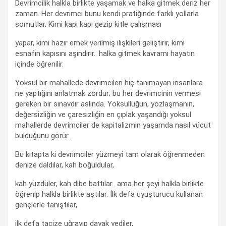
Devrimcilik halkla birlikte yaşamak ve halka gitmek deriz her
zaman. Her devrimci bunu kendi pratiğinde farklı yollarla
somutlar. Kimi kapı kapı gezip kitle çalışması
yapar, kimi hazır emek verilmiş ilişkileri geliştirir, kimi
esnafın kapısını aşındırır.. halka gitmek kavramı hayatın
içinde öğrenilir.
Yoksul bir mahallede devrimcileri hiç tanımayan insanlara
ne yaptığını anlatmak zordur; bu her devrimcinin vermesi
gereken bir sınavdır aslında. Yoksulluğun, yozlaşmanın,
değersizliğin ve çaresizliğin en çıplak yaşandığı yoksul
mahallerde devrimciler de kapitalizmin yaşamda nasıl vücut
bulduğunu görür.
Bu kitapta ki devrimciler yüzmeyi tam olarak öğrenmeden
denize daldılar, kah boğuldular,
kah yüzdüler, kah dibe battılar.. ama her şeyi halkla birlikte
öğrenip halkla birlikte aştılar. İlk defa uyuşturucu kullanan
gençlerle tanıştılar,
ilk defa tacize uğrayıp dayak yediler,