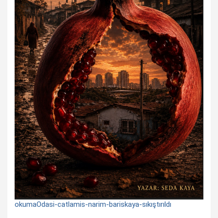
okumaOdasi-catlamis-narim-bariskaya-sıkıştırıldı