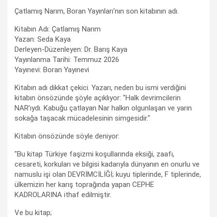
Çatlamış Narım, Boran Yayınları'nın son kitabının adı.
Kitabın Adı: Çatlamış Narım
Yazan: Seda Kaya
Derleyen-Düzenleyen: Dr. Barış Kaya
Yayınlanma Tarihi: Temmuz 2026
Yayınevi: Boran Yayınevi
Kitabın adı dikkat çekici. Yazarı, neden bu ismi verdiğini
kitabın önsözünde şöyle açıklıyor: "Halk devrimcilerin
NAR’ıydı. Kabuğu çatlayan Nar halkın olgunlaşan ve yarın
sokağa taşacak mücadelesinin simgesidir."
Kitabın önsözünde söyle deniyor:
"Bu kitap Türkiye faşizmi koşullarında eksiği, zaafı,
cesareti, korkuları ve bilgisi kadarıyla dünyanın en onurlu ve
namuslu işi olan DEVRİMCİLİĞİ; kuyu tiplerinde, F tiplerinde,
ülkemizin her karış toprağında yapan CEPHE
KADROLARINA ithaf edilmiştir.
Ve bu kitap;