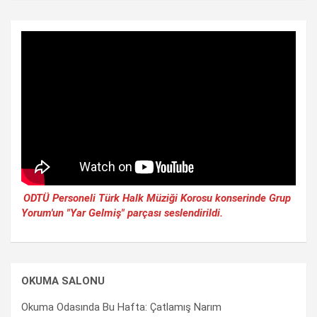
ODTÜ Personeli Türk Halk Müziği Korosu konserinde Grup
Yorum'un "Yar Gelmiş" parçası seslendirildi.
OKUMA SALONU
Okuma Odasında Bu Hafta: Çatlamış Narım