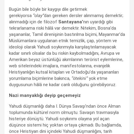
Bugün bile böyle bir kaygıyı dile getirmek
gerekiyorsa
“olay”
dan gereken dersler alınmamış demektir;
alınmadığı için de filozof
Santayana’
nın uyardığı gibi
tekrarlanama riski hâlâ var demektir. Nitekim, Bosna’da
yaşananlar, Tamil direnişinin bastırılma biçimi, Mayanmar’da
Müslümanlara uygulanan etnik temizlik, çap, yöntem ve
ideoloji olarak Yahudi soykırımıyla karşılaştırılamayacak
kadar sınırlı olsalar da bu riskin kaybolmadığını, Avrupa ve
Amerikan beyaz üstünlüğü akımlarının terörist eylemlerine,
web sitelerindeki imajlara, manifestolarına, evanjelik
Hıristiyanlığın kutsal kitapları ve Ortadoğu’da yaşananları
yorumlama biçimlerine bakınca,
“ötekini”
yok etme
duygusunun hâlâ ne kadar canlı olduğunu görebiliyoruz.
Nazi manyaklığı deyip geçemeyiz
Yahudi düşmanlığı daha I. Dünya Savaşı’ndan önce Alman
toplumunda kültürel norm olmuştu. Savaşın travmasıyla
histeriye dönüştü. Yahudi soykırımı olayına yol açan
düşünce sistemi hiç yoktan ortaya çıkmadı. Bu bağlamda,
önce Hıristiyan dini içindeki Yahudi düşmanlığını, tarih