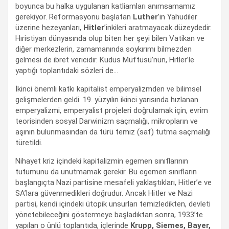
boyunca bu halka uygulanan katliamları anımsamamız
gerekiyor. Reformasyonu başlatan
Luther
’in Yahudiler
üzerine hezeyanları,
Hitler
’inkileri aratmayacak düzeydedir.
Hıristiyan dünyasında olup biten her şeyi bilen Vatikan ve
diğer merkezlerin, zamamanında soykırımı bilmezden
gelmesi de ibret vericidir. Kudüs Müftüsü’nün, Hitler’le
yaptığı toplantıdaki sözleri de…
İkinci önemli katkı kapitalist emperyalizmden ve bilimsel
gelişmelerden geldi. 19. yüzyılın ikinci yarısında hızlanan
emperyalizmi, emperyalist projeleri doğrulamak için, evrim
teorisinden sosyal Darwinizm saçmalığı, mikropların ve
aşının bulunmasından da türü temiz (saf) tutma saçmalığı
türetildi.
Nihayet kriz içindeki kapitalizmin egemen sınıflarının
tutumunu da unutmamak gerekir. Bu egemen sınıfların
başlangıçta Nazi partisine mesafeli yaklaştıkları, Hitler’e ve
SA’lara güvenmedikleri doğrudur. Ancak Hitler ve Nazi
partisi, kendi içindeki ütopik unsurları temizledikten, devleti
yönetebileceğini göstermeye başladıktan sonra, 1933’te
yapılan o ünlü toplantıda, içlerinde
Krupp, Siemes, Bayer,