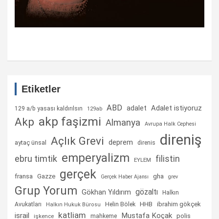
Etiketler
ABD
Adalet istiyoruz
adalet
129 a/b yasası kaldırılsın
129ab
akp faşizmi
Akp
Almanya
Avrupa Halk Cephesi
direniş
Açlık Grevi
deprem
aytaç ünsal
direnis
emperyalizm
ebru timtik
filistin
EYLEM
gerçek
fransa
gha
Gazze
Gerçek Haber Ajansı
grev
Grup Yorum
gözaltı
Gökhan Yıldırım
Halkın
Helin Bölek
HHB
ibrahim gökçek
Avukatları
Halkın Hukuk Bürosu
katliam
israil
Mustafa Koçak
mahkeme
polis
işkence