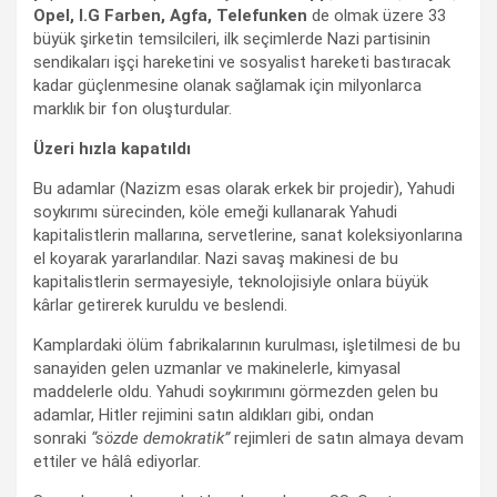
Opel, I.G Farben, Agfa, Telefunken
de olmak üzere 33
büyük şirketin temsilcileri, ilk seçimlerde Nazi partisinin
sendikaları işçi hareketini ve sosyalist hareketi bastıracak
kadar güçlenmesine olanak sağlamak için milyonlarca
marklık bir fon oluşturdular.
Üzeri hızla kapatıldı
Bu adamlar (Nazizm esas olarak erkek bir projedir), Yahudi
soykırımı sürecinden, köle emeği kullanarak Yahudi
kapitalistlerin mallarına, servetlerine, sanat koleksiyonlarına
el koyarak yararlandılar. Nazi savaş makinesi de bu
kapitalistlerin sermayesiyle, teknolojisiyle onlara büyük
kârlar getirerek kuruldu ve beslendi.
Kamplardaki ölüm fabrikalarının kurulması, işletilmesi de bu
sanayiden gelen uzmanlar ve makinelerle, kimyasal
maddelerle oldu. Yahudi soykırımını görmezden gelen bu
adamlar, Hitler rejimini satın aldıkları gibi, ondan
sonraki
“sözde demokratik”
rejimleri de satın almaya devam
ettiler ve hâlâ ediyorlar.