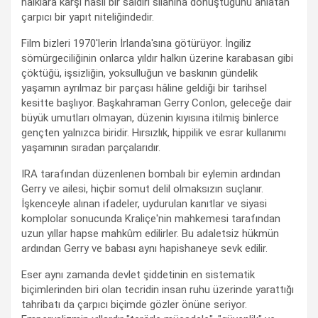
halklara karşı nasıl bir saldırı silahına dönüştüğünü anlatan
çarpıcı bir yapıt niteliğindedir.
Film bizleri 1970'lerin İrlanda'sına götürüyor. İngiliz
sömürgeciliğinin onlarca yıldır halkın üzerine karabasan gibi
çöktüğü, işsizliğin, yoksulluğun ve baskının gündelik
yaşamın ayrılmaz bir parçası hâline geldiği bir tarihsel
kesitte başlıyor. Başkahraman Gerry Conlon, geleceğe dair
büyük umutları olmayan, düzenin kıyısına itilmiş binlerce
gençten yalnızca biridir. Hırsızlık, hippilik ve esrar kullanımı
yaşamının sıradan parçalarıdır.
IRA tarafından düzenlenen bombalı bir eylemin ardından
Gerry ve ailesi, hiçbir somut delil olmaksızın suçlanır.
İşkenceyle alınan ifadeler, uydurulan kanıtlar ve siyasi
komplolar sonucunda Kraliçe'nin mahkemesi tarafından
uzun yıllar hapse mahkûm edilirler. Bu adaletsiz hükmün
ardından Gerry ve babası aynı hapishaneye sevk edilir.
Eser aynı zamanda devlet şiddetinin en sistematik
biçimlerinden biri olan tecridin insan ruhu üzerinde yarattığı
tahribatı da çarpıcı biçimde gözler önüne seriyor.