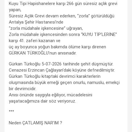
Kuyu Tipi Hapishanelere karşı 266 gün süresiz açlık grevi
yapan,
Süresiz Açlık Grevi devam ederken, “zorla” götürüldüğü
Antalya Şehir Hastanesi’nde
“zorla müdahale işkencesine” uğrayan,
Zorla müdahale işkencesinden sonra “KUYU TİP’LERİNE”
karşı 41. zaferi kazanan ve
üç ay boyunca yoğun bakımda ölüme karşı direnen
GÜRKAN TÜRKOĞLU’nun anısınadır.
Gürkan Türkoğlu 5-07-2026 tarihinde şehit düşmüştür.
Cenazesi Erzincan Çağlayan’daki köyüne defnedilmiştir.
Gürkan Türkoğlu kitaptaki devrimci karakterlerin
oluşmasında büyük emeği geçen onurlu, namuslu, emekçi
bir devrimcidir.
Anısı önünde saygıyla eğiliyor, mücadelesini
yaşatacağımıza dair söz veriyoruz.
°°°
Neden ÇATLAMIŞ NAR’IM ?