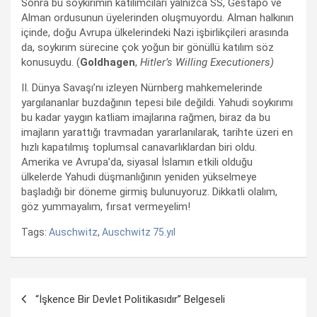
Sonra bu soykırımın katılımcıları yalnızca SS, Gestapo ve
Alman ordusunun üyelerinden oluşmuyordu. Alman halkının
içinde, doğu Avrupa ülkelerindeki Nazi işbirlikçileri arasında
da, soykırım sürecine çok yoğun bir gönüllü katılım söz
konusuydu. (
Goldhagen
,
Hitler’s Willing Executioners)
II. Dünya Savaşı’nı izleyen Nürnberg mahkemelerinde
yargılananlar buzdağının tepesi bile değildi. Yahudi soykırımı
bu kadar yaygın katliam imajlarına rağmen, biraz da bu
imajların yarattığı travmadan yararlanılarak, tarihte üzeri en
hızlı kapatılmış toplumsal canavarlıklardan biri oldu.
Amerika ve Avrupa’da, siyasal İslamın etkili olduğu
ülkelerde Yahudi düşmanlığının yeniden yükselmeye
başladığı bir döneme girmiş bulunuyoruz. Dikkatli olalım,
göz yummayalım, fırsat vermeyelim!
Tags:
Auschwitz
,
Auschwitz 75.yıl
Yazı
“İşkence Bir Devlet Politikasıdır” Belgeseli
dolaşımı