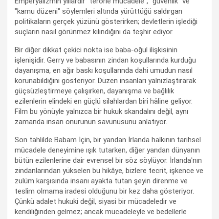
Emperyalizmin yıllardır "terörle mücadele", "güvenlik" ve
"kamu düzeni" söylemleri altında yürüttüğü saldırgan
politikaların gerçek yüzünü gösterirken; devletlerin işlediği
suçların nasıl görünmez kılındığını da teşhir ediyor.
Bir diğer dikkat çekici nokta ise baba-oğul ilişkisinin
işlenişidir. Gerry ve babasının zindan koşullarında kurduğu
dayanışma, en ağır baskı koşullarında dahi umudun nasıl
korunabildiğini gösteriyor. Düzen insanları yalnızlaştırarak
güçsüzleştirmeye çalışırken, dayanışma ve bağlılık
ezilenlerin elindeki en güçlü silahlardan biri hâline geliyor.
Film bu yönüyle yalnızca bir hukuk skandalını değil, aynı
zamanda insan onurunun savunusunu anlatıyor.
Son tahlilde Babam İçin, bir yandan İrlanda halkının tarihsel
mücadele deneyimine ışık tutarken, diğer yandan dünyanın
bütün ezilenlerine dair evrensel bir söz söylüyor. İrlanda'nın
zindanlarından yükselen bu hikâye, bizlere tecrit, işkence ve
zulüm karşısında insanı ayakta tutan şeyin direnme ve
teslim olmama iradesi olduğunu bir kez daha gösteriyor.
Çünkü adalet hukuki değil, siyasi bir mücadeledir ve
kendiliğinden gelmez; ancak mücadeleyle ve bedellerle