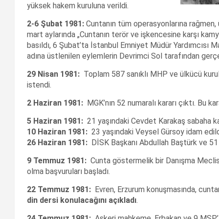
yüksek hakem kuruluna verildi.
2-6 Şubat 1981:
Cuntanın tüm operasyonlarına rağmen, 
mart aylarında „Cuntanın terör ve işkencesine karşı kamy
basıldı, 6 Şubat’ta İstanbul Emniyet Müdür Yardımcısı Ma
adına üstlenilen eylemlerin Devrimci Sol tarafından gerçekl
29 Nisan 1981:
Toplam 587 sanıklı MHP ve ülkücü kurul
istendi.
2 Haziran 1981:
MGK’nın 52 numaralı kararı çıktı. Bu kara
5 Haziran 1981:
21 yaşındaki Cevdet Karakaş sabaha kar
10 Haziran 1981:
23 yaşındaki Veysel Gürsoy idam edild
26 Haziran 1981:
DİSK Başkanı Abdullah Baştürk ve 51 Dİ
9 Temmuz 1981:
Cunta göstermelik bir Danışma Meclisi 
olma başvuruları başladı.
22 Temmuz 1981:
Evren, Erzurum konuşmasında, cuntanın 
din dersi konulacağını açıkladı
.
24 Temmuz 1981:
Askeri mahkeme, Erbakan ve 9 MSP’li i