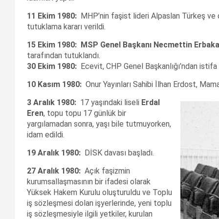
11 Ekim 1980:
MHP’nin faşist lideri Alpaslan Türkeş ve d
tutuklama kararı verildi.
15 Ekim 1980:
MSP Genel Başkanı Necmettin Erbak
tarafından tutuklandı.
30 Ekim 1980:
Ecevit, CHP Genel Başkanlığı’ndan istifa 
10 Kasım 1980:
Onur Yayınları Sahibi İlhan Erdost, Mama
3 Aralık 1980:
17 yaşındaki liseli
Erdal
Eren
, topu topu 17 günlük bir
yargılamadan sonra, yaşı bile tutmuyorken,
idam edildi.
19 Aralık 1980:
DİSK davası başladı.
27 Aralık 1980:
Açık faşizmin
kurumsallaşmasının bir ifadesi olarak
Yüksek Hakem Kurulu oluşturuldu ve Toplu
iş sözleşmesi dolan işyerlerinde, yeni toplu
iş sözleşmesiyle ilgili yetkiler, kurulan