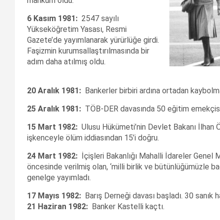
mahkum oldu.
6 Kasım 1981:
2547 sayılı
Yükseköğretim Yasası, Resmi
Gazete’de yayımlanarak yürürlüğe girdi.
Faşizmin kurumsallaştırılmasında bir
adım daha atılmış oldu.
20 Aralık 1981:
Bankerler birbiri ardına ortadan kaybolma
25 Aralık 1981:
TÖB-DER davasında 50 eğitim emekçisi,
15 Mart 1982:
Ulusu Hükümeti’nin Devlet Bakanı İlhan Ö
işkenceyle ölüm iddiasından 15’i doğru.
24 Mart 1982:
İçişleri Bakanlığı Mahalli İdareler Genel
öncesinde verilmiş olan, ‘milli birlik ve bütünlüğümüzle b
genelge yayımladı.
17 Mayıs 1982:
Barış Derneği davası başladı. 30 sanık ha
21 Ha
ziran 1982:
Banker Kastelli kaçtı.