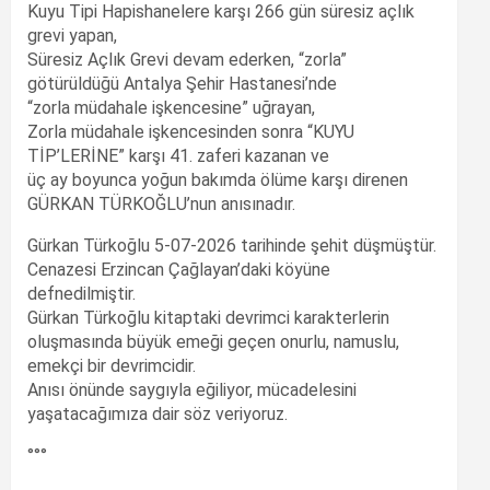
Kuyu Tipi Hapishanelere karşı 266 gün süresiz açlık
grevi yapan,
Süresiz Açlık Grevi devam ederken, “zorla”
götürüldüğü Antalya Şehir Hastanesi’nde
“zorla müdahale işkencesine” uğrayan,
Zorla müdahale işkencesinden sonra “KUYU
TİP’LERİNE” karşı 41. zaferi kazanan ve
üç ay boyunca yoğun bakımda ölüme karşı direnen
GÜRKAN TÜRKOĞLU’nun anısınadır.
Gürkan Türkoğlu 5-07-2026 tarihinde şehit düşmüştür.
Cenazesi Erzincan Çağlayan’daki köyüne
defnedilmiştir.
Gürkan Türkoğlu kitaptaki devrimci karakterlerin
oluşmasında büyük emeği geçen onurlu, namuslu,
emekçi bir devrimcidir.
Anısı önünde saygıyla eğiliyor, mücadelesini
yaşatacağımıza dair söz veriyoruz.
°°°