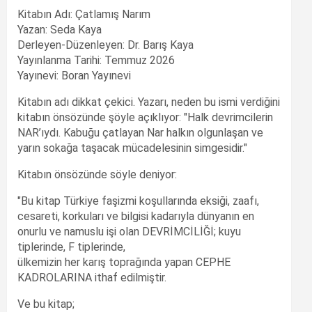
Kitabın Adı: Çatlamış Narım
Yazan: Seda Kaya
Derleyen-Düzenleyen: Dr. Barış Kaya
Yayınlanma Tarihi: Temmuz 2026
Yayınevi: Boran Yayınevi
Kitabın adı dikkat çekici. Yazarı, neden bu ismi verdiğini
kitabın önsözünde şöyle açıklıyor: "Halk devrimcilerin
NAR’ıydı. Kabuğu çatlayan Nar halkın olgunlaşan ve
yarın sokağa taşacak mücadelesinin simgesidir."
Kitabın önsözünde söyle deniyor:
"Bu kitap Türkiye faşizmi koşullarında eksiği, zaafı,
cesareti, korkuları ve bilgisi kadarıyla dünyanın en
onurlu ve namuslu işi olan DEVRİMCİLİĞİ; kuyu
tiplerinde, F tiplerinde,
ülkemizin her karış toprağında yapan CEPHE
KADROLARINA ithaf edilmiştir.
Ve bu kitap;