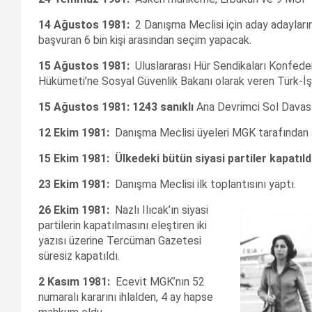
14 Ağustos 1981:
2 Danışma Meclisi için aday adayların
başvuran 6 bin kişi arasından seçim yapacak.
15 Ağustos 1981:
Uluslararası Hür Sendikaları Konfeder
Hükümeti’ne Sosyal Güvenlik Bakanı olarak veren Türk-İş’in
15 Ağustos 1981: 1243 sanıklı
Ana Devrimci Sol Davası 
12 Ekim 1981:
Danışma Meclisi üyeleri MGK tarafından 
15 Ekim 1981:
Ülkedeki bütün siyasi partiler kapatıldı
23 Ekim 1981:
Danışma Meclisi ilk toplantısını yaptı.
26 Ekim 1981:
Nazlı Ilıcak’ın siyasi
partilerin kapatılmasını eleştiren iki
yazısı üzerine Tercüman Gazetesi
süresiz kapatıldı.
2 Kasım 1981:
Ecevit MGK’nın 52
numaralı kararını ihlalden, 4 ay hapse