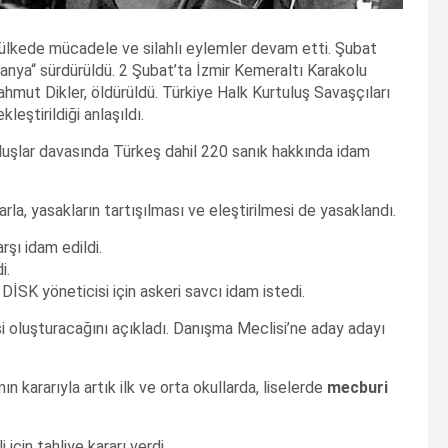
ülkede mücadele ve silahlı eylemler devam etti. Şubat
anya“ sürdürüldü. 2 Şubat’ta İzmir Kemeraltı Karakolu
hmut Dikler, öldürüldü. Türkiye Halk Kurtuluş Savaşçıları
eştirildiği anlaşıldı.
uşlar davasında Türkeş dahil 220 sanık hakkında idam
rla, yasakların tartışılması ve eleştirilmesi de yasaklandı.
şı idam edildi.
i.
SK yöneticisi için askeri savcı idam istedi.
oluşturacağını açıkladı. Danışma Meclisi’ne aday adayı
kararıyla artık ilk ve orta okullarda, liselerde
mecburi
çin tahliye kararı verdi.