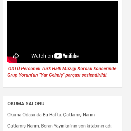
ODTÜ Personeli Türk Halk Müziği Korosu konserinde
Grup Yorum'un "Yar Gelmiş" parçası seslendirildi.
OKUMA SALONU
Okuma Odasında Bu Hafta: Çatlamış Narım
Çatlamış Narım, Boran Yayınları'nın son kitabının adı.