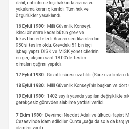
dahil, onbinlerce kişi hakkında arama ve
yakalama kararı çıkarıldı. Tüm hak ve
özgürlükler yasaklandı.
16 Eylül 1980:
Milli Güvenlik Konseyi,
ikinci bir emre kadar bütün grev ve
lokavtları erteledi. Aranan sendikacılardan
950’si teslim oldu. Grevdeki 51 bin işçi
işbaşı yaptı. DİSK ve MİSK yöneticilerinin
en geç akşam saat 18.00’de teslim
olmaları çağrısı yapıldı.
17 Eylül 1980:
Gözaltı süresi uzatıldı. (Süre uzatımları 
18 Eylül 1980:
Milli Güvenlik Konseyi’nin başkan ve dört
19 Eylül 1980:
1402 sayılı yasada yapılan değişiklikle s
gerekçesiz görevden alabilme yetkisi verildi.
7 Ekim 1980:
Devrimci Necdet Adalı ve ülkücü-faşist M
Cezaevi’nde idam edildiler. Cunta „sağa da sola da karşıyı
idamları yaptı.