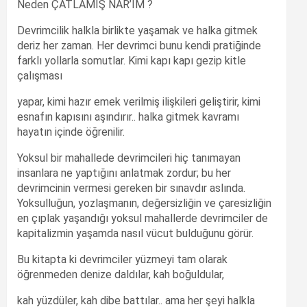
Neden ÇATLAMIŞ NAR’IM ?
Devrimcilik halkla birlikte yaşamak ve halka gitmek
deriz her zaman. Her devrimci bunu kendi pratiğinde
farklı yollarla somutlar. Kimi kapı kapı gezip kitle
çalışması
yapar, kimi hazır emek verilmiş ilişkileri geliştirir, kimi
esnafın kapısını aşındırır.. halka gitmek kavramı
hayatın içinde öğrenilir.
Yoksul bir mahallede devrimcileri hiç tanımayan
insanlara ne yaptığını anlatmak zordur; bu her
devrimcinin vermesi gereken bir sınavdır aslında.
Yoksulluğun, yozlaşmanın, değersizliğin ve çaresizliğin
en çıplak yaşandığı yoksul mahallerde devrimciler de
kapitalizmin yaşamda nasıl vücut bulduğunu görür.
Bu kitapta ki devrimciler yüzmeyi tam olarak
öğrenmeden denize daldılar, kah boğuldular,
kah yüzdüler, kah dibe battılar.. ama her şeyi halkla