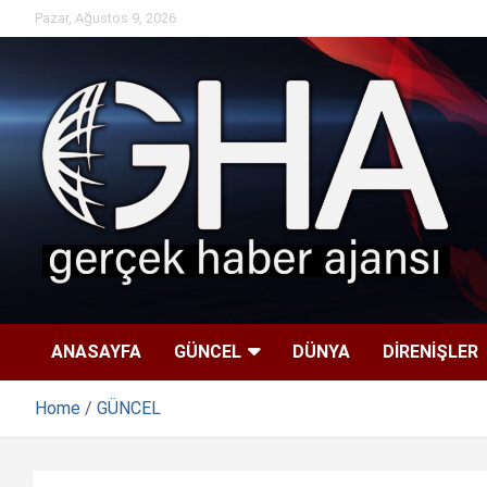
Skip
Pazar, Ağustos 9, 2026
to
content
ANASAYFA
GÜNCEL
DÜNYA
DİRENİŞLER
Home
GÜNCEL