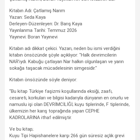
Kitabın Adı: Çatlamış Narım
Yazan: Seda Kaya
Derleyen-Düzenleyen: Dr. Barış Kaya
Yayınlanma Tarihi: Temmuz 2026
Yayınevi: Boran Yayınevi
Kitabın adı dikkat çekici. Yazarı, neden bu ismi verdiğini
kitabın önsözünde şöyle açıklıyor: "Halk devrimcilerin
NAR’ıydı. Kabuğu çatlayan Nar halkın olgunlaşan ve yarın
sokağa taşacak mücadelesinin simgesidir."
Kitabın önsözünde söyle deniyor:
"Bu kitap Türkiye faşizmi koşullarında eksiği, zaafı,
cesareti, korkuları ve bilgisi kadarıyla dünyanın en onurlu ve
namuslu işi olan DEVRİMCİLİĞİ; kuyu tiplerinde, F tiplerinde,
ülkemizin her karış toprağında yapan CEPHE
KADROLARINA ithaf edilmiştir.
Ve bu kitap;
Kuyu Tipi Hapishanelere karşı 266 gün süresiz açlık grevi