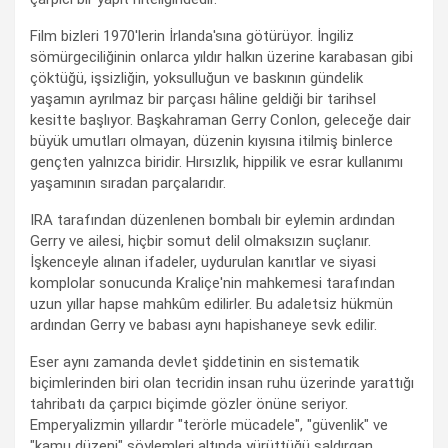
Film bizleri 1970'lerin İrlanda'sına götürüyor. İngiliz
sömürgeciliğinin onlarca yıldır halkın üzerine karabasan gibi
çöktüğü, işsizliğin, yoksulluğun ve baskının gündelik
yaşamın ayrılmaz bir parçası hâline geldiği bir tarihsel
kesitte başlıyor. Başkahraman Gerry Conlon, geleceğe dair
büyük umutları olmayan, düzenin kıyısına itilmiş binlerce
gençten yalnızca biridir. Hırsızlık, hippilik ve esrar kullanımı
yaşamının sıradan parçalarıdır.
IRA tarafından düzenlenen bombalı bir eylemin ardından
Gerry ve ailesi, hiçbir somut delil olmaksızın suçlanır.
İşkenceyle alınan ifadeler, uydurulan kanıtlar ve siyasi
komplolar sonucunda Kraliçe'nin mahkemesi tarafından
uzun yıllar hapse mahkûm edilirler. Bu adaletsiz hükmün
ardından Gerry ve babası aynı hapishaneye sevk edilir.
Eser aynı zamanda devlet şiddetinin en sistematik
biçimlerinden biri olan tecridin insan ruhu üzerinde yarattığı
tahribatı da çarpıcı biçimde gözler önüne seriyor.
Emperyalizmin yıllardır "terörle mücadele", "güvenlik" ve
"kamu düzeni" söylemleri altında yürüttüğü saldırgan