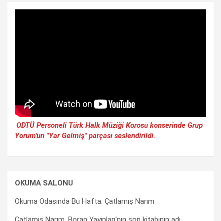
ODTÜ Personeli Türk Halk Müziği Korosu konserinde Grup
Yorum'un "Yar Gelmiş" parçası seslendirildi.
OKUMA SALONU
Okuma Odasında Bu Hafta: Çatlamış Narım
Çatlamış Narım, Boran Yayınları'nın son kitabının adı.