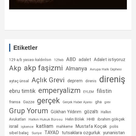
Etiketler
ABD
Adalet istiyoruz
adalet
129 a/b yasası kaldırılsın
129ab
akp faşizmi
Akp
Almanya
Avrupa Halk Cephesi
direniş
Açlık Grevi
deprem
aytaç ünsal
direnis
emperyalizm
ebru timtik
filistin
EYLEM
gerçek
fransa
gha
Gazze
Gerçek Haber Ajansı
grev
Grup Yorum
gözaltı
Gökhan Yıldırım
Halkın
Helin Bölek
HHB
ibrahim gökçek
Avukatları
Halkın Hukuk Bürosu
katliam
israil
Mustafa Koçak
mahkeme
polis
işkence
TAYAD
tutsaklara ozgurluk
yunanistan
sibel balaç
Suriye