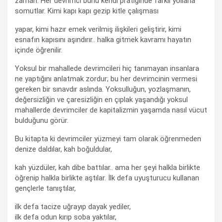
zaman. Her devrimci bunu kendi pratiğinde farklı yollarla
somutlar. Kimi kapı kapı gezip kitle çalışması
yapar, kimi hazır emek verilmiş ilişkileri geliştirir, kimi
esnafın kapısını aşındırır.. halka gitmek kavramı hayatın
içinde öğrenilir.
Yoksul bir mahallede devrimcileri hiç tanımayan insanlara
ne yaptığını anlatmak zordur; bu her devrimcinin vermesi
gereken bir sınavdır aslında. Yoksulluğun, yozlaşmanın,
değersizliğin ve çaresizliğin en çıplak yaşandığı yoksul
mahallerde devrimciler de kapitalizmin yaşamda nasıl vücut
bulduğunu görür.
Bu kitapta ki devrimciler yüzmeyi tam olarak öğrenmeden
denize daldılar, kah boğuldular,
kah yüzdüler, kah dibe battılar.. ama her şeyi halkla birlikte
öğrenip halkla birlikte aştılar. İlk defa uyuşturucu kullanan
gençlerle tanıştılar,
ilk defa tacize uğrayıp dayak yediler,
ilk defa odun kırıp soba yaktılar,