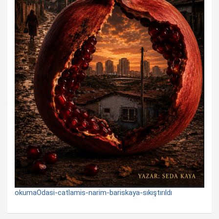
okumaOdasi-catlamis-narim-bariskaya-sıkıştırıldı