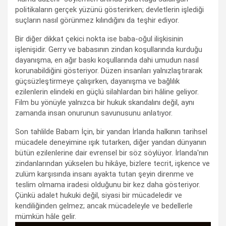
politikaların gerçek yüzünü gösterirken; devletlerin işlediği
suçların nasıl görünmez kılındığını da teşhir ediyor.
Bir diğer dikkat çekici nokta ise baba-oğul ilişkisinin
işlenişidir. Gerry ve babasının zindan koşullarında kurduğu
dayanışma, en ağır baskı koşullarında dahi umudun nasıl
korunabildiğini gösteriyor. Düzen insanları yalnızlaştırarak
güçsüzleştirmeye çalışırken, dayanışma ve bağlılık
ezilenlerin elindeki en güçlü silahlardan biri hâline geliyor.
Film bu yönüyle yalnızca bir hukuk skandalını değil, aynı
zamanda insan onurunun savunusunu anlatıyor.
Son tahlilde Babam İçin, bir yandan İrlanda halkının tarihsel
mücadele deneyimine ışık tutarken, diğer yandan dünyanın
bütün ezilenlerine dair evrensel bir söz söylüyor. İrlanda'nın
zindanlarından yükselen bu hikâye, bizlere tecrit, işkence ve
zulüm karşısında insanı ayakta tutan şeyin direnme ve
teslim olmama iradesi olduğunu bir kez daha gösteriyor.
Çünkü adalet hukuki değil, siyasi bir mücadeledir ve
kendiliğinden gelmez; ancak mücadeleyle ve bedellerle
mümkün hâle gelir.