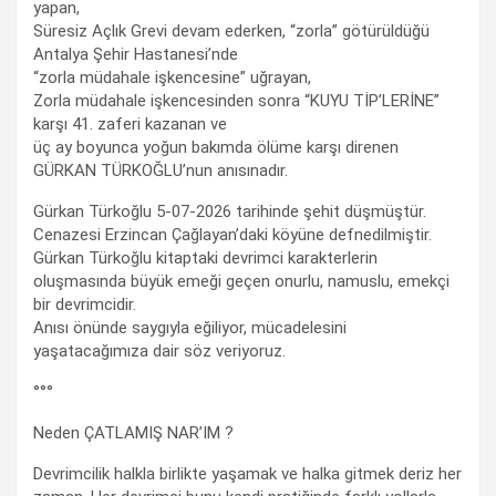
yapan,
Süresiz Açlık Grevi devam ederken, “zorla” götürüldüğü
Antalya Şehir Hastanesi’nde
“zorla müdahale işkencesine” uğrayan,
Zorla müdahale işkencesinden sonra “KUYU TİP’LERİNE”
karşı 41. zaferi kazanan ve
üç ay boyunca yoğun bakımda ölüme karşı direnen
GÜRKAN TÜRKOĞLU’nun anısınadır.
Gürkan Türkoğlu 5-07-2026 tarihinde şehit düşmüştür.
Cenazesi Erzincan Çağlayan’daki köyüne defnedilmiştir.
Gürkan Türkoğlu kitaptaki devrimci karakterlerin
oluşmasında büyük emeği geçen onurlu, namuslu, emekçi
bir devrimcidir.
Anısı önünde saygıyla eğiliyor, mücadelesini
yaşatacağımıza dair söz veriyoruz.
°°°
Neden ÇATLAMIŞ NAR’IM ?
Devrimcilik halkla birlikte yaşamak ve halka gitmek deriz her