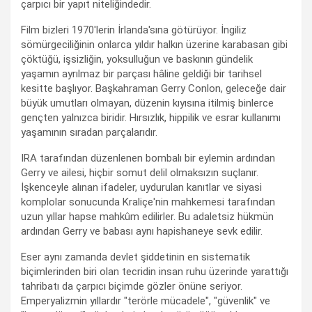
çarpıcı bir yapıt niteliğindedir.
Film bizleri 1970'lerin İrlanda'sına götürüyor. İngiliz
sömürgeciliğinin onlarca yıldır halkın üzerine karabasan gibi
çöktüğü, işsizliğin, yoksulluğun ve baskının gündelik
yaşamın ayrılmaz bir parçası hâline geldiği bir tarihsel
kesitte başlıyor. Başkahraman Gerry Conlon, geleceğe dair
büyük umutları olmayan, düzenin kıyısına itilmiş binlerce
gençten yalnızca biridir. Hırsızlık, hippilik ve esrar kullanımı
yaşamının sıradan parçalarıdır.
IRA tarafından düzenlenen bombalı bir eylemin ardından
Gerry ve ailesi, hiçbir somut delil olmaksızın suçlanır.
İşkenceyle alınan ifadeler, uydurulan kanıtlar ve siyasi
komplolar sonucunda Kraliçe'nin mahkemesi tarafından
uzun yıllar hapse mahkûm edilirler. Bu adaletsiz hükmün
ardından Gerry ve babası aynı hapishaneye sevk edilir.
Eser aynı zamanda devlet şiddetinin en sistematik
biçimlerinden biri olan tecridin insan ruhu üzerinde yarattığı
tahribatı da çarpıcı biçimde gözler önüne seriyor.
Emperyalizmin yıllardır "terörle mücadele", "güvenlik" ve