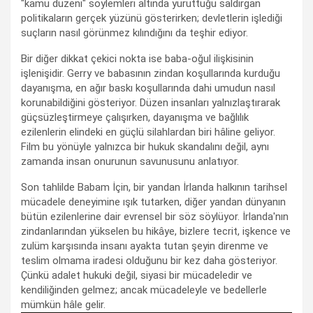
"kamu düzeni" söylemleri altında yürüttüğü saldırgan
politikaların gerçek yüzünü gösterirken; devletlerin işlediği
suçların nasıl görünmez kılındığını da teşhir ediyor.
Bir diğer dikkat çekici nokta ise baba-oğul ilişkisinin
işlenişidir. Gerry ve babasının zindan koşullarında kurduğu
dayanışma, en ağır baskı koşullarında dahi umudun nasıl
korunabildiğini gösteriyor. Düzen insanları yalnızlaştırarak
güçsüzleştirmeye çalışırken, dayanışma ve bağlılık
ezilenlerin elindeki en güçlü silahlardan biri hâline geliyor.
Film bu yönüyle yalnızca bir hukuk skandalını değil, aynı
zamanda insan onurunun savunusunu anlatıyor.
Son tahlilde Babam İçin, bir yandan İrlanda halkının tarihsel
mücadele deneyimine ışık tutarken, diğer yandan dünyanın
bütün ezilenlerine dair evrensel bir söz söylüyor. İrlanda'nın
zindanlarından yükselen bu hikâye, bizlere tecrit, işkence ve
zulüm karşısında insanı ayakta tutan şeyin direnme ve
teslim olmama iradesi olduğunu bir kez daha gösteriyor.
Çünkü adalet hukuki değil, siyasi bir mücadeledir ve
kendiliğinden gelmez; ancak mücadeleyle ve bedellerle
mümkün hâle gelir.