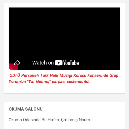
ODTÜ Personeli Türk Halk Müziği Korosu konserinde Grup
Yorum'un "Yar Gelmiş" parçası seslendirildi.
OKUMA SALONU
Okuma Odasında Bu Hafta: Çatlamış Narım