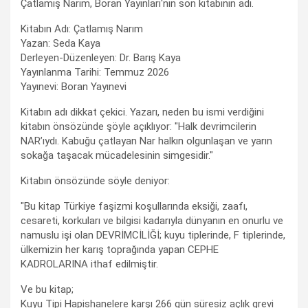
Çatlamış Narım, Boran Yayınları'nın son kitabının adı.
Kitabın Adı: Çatlamış Narım
Yazan: Seda Kaya
Derleyen-Düzenleyen: Dr. Barış Kaya
Yayınlanma Tarihi: Temmuz 2026
Yayınevi: Boran Yayınevi
Kitabın adı dikkat çekici. Yazarı, neden bu ismi verdiğini
kitabın önsözünde şöyle açıklıyor: "Halk devrimcilerin
NAR’ıydı. Kabuğu çatlayan Nar halkın olgunlaşan ve yarın
sokağa taşacak mücadelesinin simgesidir."
Kitabın önsözünde söyle deniyor:
"Bu kitap Türkiye faşizmi koşullarında eksiği, zaafı,
cesareti, korkuları ve bilgisi kadarıyla dünyanın en onurlu ve
namuslu işi olan DEVRİMCİLİĞİ; kuyu tiplerinde, F tiplerinde,
ülkemizin her karış toprağında yapan CEPHE
KADROLARINA ithaf edilmiştir.
Ve bu kitap;
Kuyu Tipi Hapishanelere karşı 266 gün süresiz açlık grevi