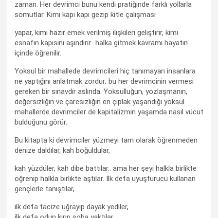
zaman. Her devrimci bunu kendi pratiğinde farklı yollarla
somutlar. Kimi kapı kapı gezip kitle çalışması
yapar, kimi hazır emek verilmiş ilişkileri geliştirir, kimi
esnafın kapısını aşındırır.. halka gitmek kavramı hayatın
içinde öğrenilir.
Yoksul bir mahallede devrimcileri hiç tanımayan insanlara
ne yaptığını anlatmak zordur; bu her devrimcinin vermesi
gereken bir sınavdır aslında. Yoksulluğun, yozlaşmanın,
değersizliğin ve çaresizliğin en çıplak yaşandığı yoksul
mahallerde devrimciler de kapitalizmin yaşamda nasıl vücut
bulduğunu görür.
Bu kitapta ki devrimciler yüzmeyi tam olarak öğrenmeden
denize daldılar, kah boğuldular,
kah yüzdüler, kah dibe battılar.. ama her şeyi halkla birlikte
öğrenip halkla birlikte aştılar. İlk defa uyuşturucu kullanan
gençlerle tanıştılar,
ilk defa tacize uğrayıp dayak yediler,
ilk defa odun kırıp soba yaktılar,