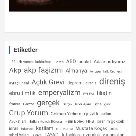
Etiketler
ABD
Adalet istiyoruz
adalet
129 a/b yasası kaldırılsın
129ab
akp faşizmi
Akp
Almanya
Avrupa Halk Cephesi
direniş
Açlık Grevi
deprem
aytaç ünsal
direnis
emperyalizm
ebru timtik
filistin
EYLEM
gerçek
fransa
gha
Gazze
Gerçek Haber Ajansı
grev
Grup Yorum
gözaltı
Gökhan Yıldırım
Halkın
Helin Bölek
HHB
ibrahim gökçek
Avukatları
Halkın Hukuk Bürosu
katliam
israil
Mustafa Koçak
mahkeme
polis
işkence
TAYAD
tutsaklara ozgurluk
yunanistan
sibel balaç
Suriye