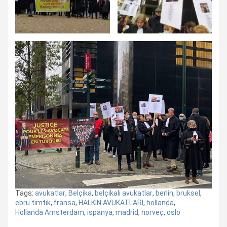
Tags:
avukatlar
,
Belçika
,
belçikalı avukatlar
,
berlin
,
bruksel
,
ebru timtik
,
fransa
,
HALKIN AVUKATLARI
,
hollanda
,
Hollanda Amsterdam
,
ispanya
,
madrid
,
norveç
,
oslo