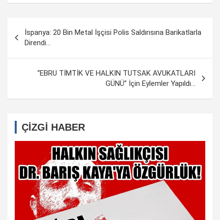
Yazı
İspanya: 20 Bin Metal İşçisi Polis Saldırısına Barikatlarla
dolaşımı
Direndi…
“EBRU TİMTİK VE HALKIN TUTSAK AVUKATLARI
GÜNÜ” İçin Eylemler Yapıldı…
ÇİZGİ HABER