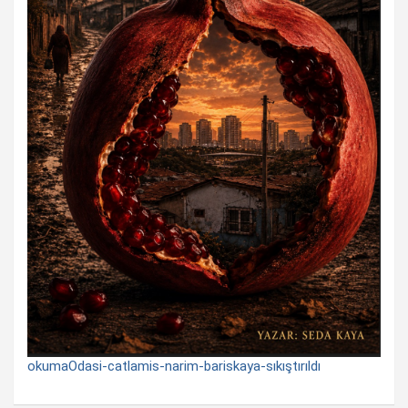
okumaOdasi-catlamis-narim-bariskaya-sıkıştırıldı