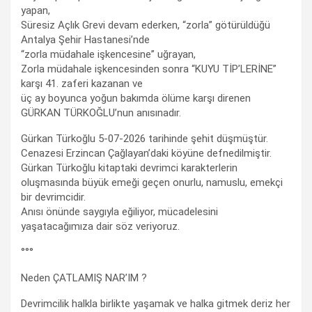
yapan,
Süresiz Açlık Grevi devam ederken, “zorla” götürüldüğü
Antalya Şehir Hastanesi’nde
“zorla müdahale işkencesine” uğrayan,
Zorla müdahale işkencesinden sonra “KUYU TİP’LERİNE”
karşı 41. zaferi kazanan ve
üç ay boyunca yoğun bakımda ölüme karşı direnen
GÜRKAN TÜRKOĞLU’nun anısınadır.
Gürkan Türkoğlu 5-07-2026 tarihinde şehit düşmüştür.
Cenazesi Erzincan Çağlayan’daki köyüne defnedilmiştir.
Gürkan Türkoğlu kitaptaki devrimci karakterlerin
oluşmasında büyük emeği geçen onurlu, namuslu, emekçi
bir devrimcidir.
Anısı önünde saygıyla eğiliyor, mücadelesini
yaşatacağımıza dair söz veriyoruz.
°°°
Neden ÇATLAMIŞ NAR’IM ?
Devrimcilik halkla birlikte yaşamak ve halka gitmek deriz her