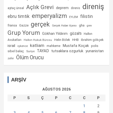
direniş
Açlık Grevi
deprem
aytaç ünsal
direnis
emperyalizm
ebru timtik
filistin
EYLEM
gerçek
fransa
gha
Gazze
Gerçek Haber Ajansı
grev
Grup Yorum
gözaltı
Gökhan Yıldırım
Halkın
Helin Bölek
HHB
ibrahim gökçek
Avukatları
Halkın Hukuk Bürosu
katliam
israil
Mustafa Koçak
mahkeme
polis
işkence
TAYAD
tutsaklara ozgurluk
yunanistan
sibel balaç
Suriye
Ölüm Orucu
zafer
ARŞİV
AĞUSTOS 2026
P
S
Ç
P
C
C
P
1
2
3
4
5
6
7
8
9