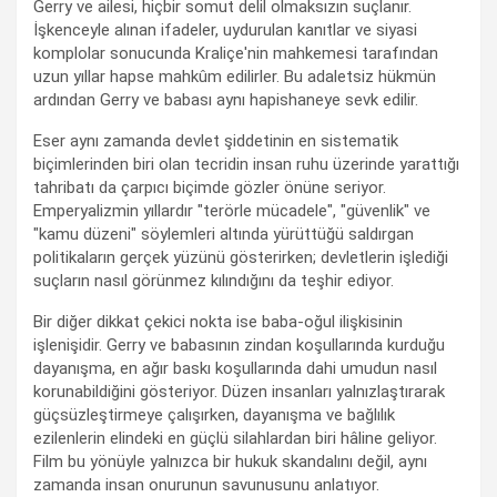
Gerry ve ailesi, hiçbir somut delil olmaksızın suçlanır.
İşkenceyle alınan ifadeler, uydurulan kanıtlar ve siyasi
komplolar sonucunda Kraliçe'nin mahkemesi tarafından
uzun yıllar hapse mahkûm edilirler. Bu adaletsiz hükmün
ardından Gerry ve babası aynı hapishaneye sevk edilir.
Eser aynı zamanda devlet şiddetinin en sistematik
biçimlerinden biri olan tecridin insan ruhu üzerinde yarattığı
tahribatı da çarpıcı biçimde gözler önüne seriyor.
Emperyalizmin yıllardır "terörle mücadele", "güvenlik" ve
"kamu düzeni" söylemleri altında yürüttüğü saldırgan
politikaların gerçek yüzünü gösterirken; devletlerin işlediği
suçların nasıl görünmez kılındığını da teşhir ediyor.
Bir diğer dikkat çekici nokta ise baba-oğul ilişkisinin
işlenişidir. Gerry ve babasının zindan koşullarında kurduğu
dayanışma, en ağır baskı koşullarında dahi umudun nasıl
korunabildiğini gösteriyor. Düzen insanları yalnızlaştırarak
güçsüzleştirmeye çalışırken, dayanışma ve bağlılık
ezilenlerin elindeki en güçlü silahlardan biri hâline geliyor.
Film bu yönüyle yalnızca bir hukuk skandalını değil, aynı
zamanda insan onurunun savunusunu anlatıyor.