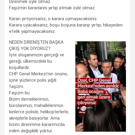
Direnmek öyle olmaz.
Faşizmin kararlarını yırtıp atmak öyle olmaz.
Kararı yırtıyorsanız, o karara uymayacaksınız.
Karara uyacaksanız, boşu boşuna kararıp yırtıp, hikayeden
efelik yapmayacaksınız.
NEDEN DİRENİŞTEN BAŞKA
ÇIKIŞ YOK DİYORUZ?
İşte sloganımızın gerçeği ve
gereği, ülkemizdeki bu
koşullardır.
CHP Genel Merkezi’nin önüne,
içine yüzlerce polis yığdı
faşizm.
Faşizm bu.
Bizim derneklerimizi,
bürolarımızı, mahallelerimizi
binlerce polisle, helikopterlerle,
akreplerle basıyorlar. Ama
bizim direnmme kararımızda
milim değişiklik yoktur.