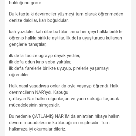
bulduğunu görür.
Bu kitapta ki devrimciler yüzmeyi tam olarak öğrenmeden
denize daldılar, kah boğuldular,
kah yüzdüler, kah dibe battılar.. ama her şeyi halkla birlikte
öğrenip halkla birlikte aştılar. İlk defa uyuşturucu kullanan
gençlerle tanıştılar,
ilk defa tacize uğrayıp dayak yediler,
ilk defa odun kırıp soba yaktılar,
ilk defa farelerle birlikte uyuyup, pirelerle yaşamayı
öğrendiler.
Halk nasıl yaşadıysa onlar da öyle yaşayıp öğrendi. Halk
devrimcilerin NAR’ıydı. Kabuğu
çatlayan Nar halkın olgunlaşan ve yarın sokağa taşacak
mücadelesinin simgesidir.
Bu nedenle ÇATLAMIŞ NAR’IM da anlatılan hikaye halkın
devrim mücadelesine katılacağının müjdesidir. Tüm
halkımıza iyi okumalar dileriz.