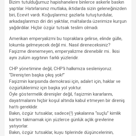
Bizim tutulduğumuz hapishanelere binlerce askerle baskın
yaptılar. Hatırlarsınız mutlaka, iktidarda sizin geleneğinizden
biri, Ecevit vardı. Koğuşlarımız gazlarla tutuşturdular,
arkadaşlarımızı diri diri yaktılar, maltalarda üzerimize kurşun
yağdırdılar. Hiçbir özgür tutsak teslim olmadı.
Amerikan emperyalizmi bu topraklara gelirse, elinde gülle,
lokumla gelmeyecek değil mi.. Nasıl direneceksiniz?
Faşizme direnemeyen, emperyalizme direnebilir mi.. İkisi
aynı zulüm aygıtının farklı yüzleridir.
CHP yönetimine değil, CHP’li halkımıza sesleniyoruz.
“Direnişten başka çıkış yok!”
Faşizmin karşısında demokrasi için, adalet için, haklar ve
özgürlüklerimiz için başka yol yoktur.
Öyle göstermelik direnişler değil, faşizmin kararlarını,
dayatmalarını hiçbir koşul altında kabul etmeyen bir direniş
hattı gereklidir.
Bakın, özgür tutsaklar, sadece(!) yakalarına “suçlu” kimlik
kartını takmamak için yüzlerce günlük açlık grevlerine
yatıyorlar.
Bakın, özgür tutsaklar, kuyu tiplerinde düşüncelerinin,