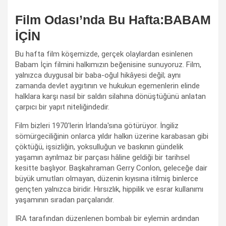
Film Odası’nda Bu Hafta:BABAM
İÇİN
Bu hafta film köşemizde, gerçek olaylardan esinlenen
Babam İçin filmini halkımızın beğenisine sunuyoruz. Film,
yalnızca duygusal bir baba-oğul hikâyesi değil; aynı
zamanda devlet aygıtının ve hukukun egemenlerin elinde
halklara karşı nasıl bir saldırı silahına dönüştüğünü anlatan
çarpıcı bir yapıt niteliğindedir.
Film bizleri 1970'lerin İrlanda'sına götürüyor. İngiliz
sömürgeciliğinin onlarca yıldır halkın üzerine karabasan gibi
çöktüğü, işsizliğin, yoksulluğun ve baskının gündelik
yaşamın ayrılmaz bir parçası hâline geldiği bir tarihsel
kesitte başlıyor. Başkahraman Gerry Conlon, geleceğe dair
büyük umutları olmayan, düzenin kıyısına itilmiş binlerce
gençten yalnızca biridir. Hırsızlık, hippilik ve esrar kullanımı
yaşamının sıradan parçalarıdır.
IRA tarafından düzenlenen bombalı bir eylemin ardından