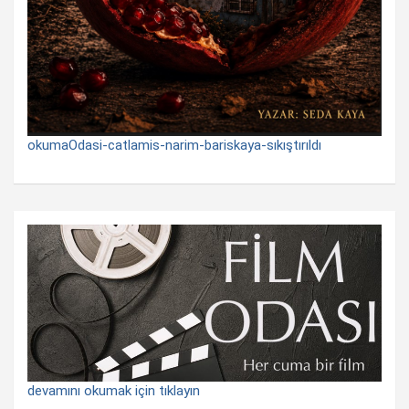
okumaOdasi-catlamis-narim-bariskaya-sıkıştırıldı
devamını okumak için tıklayın