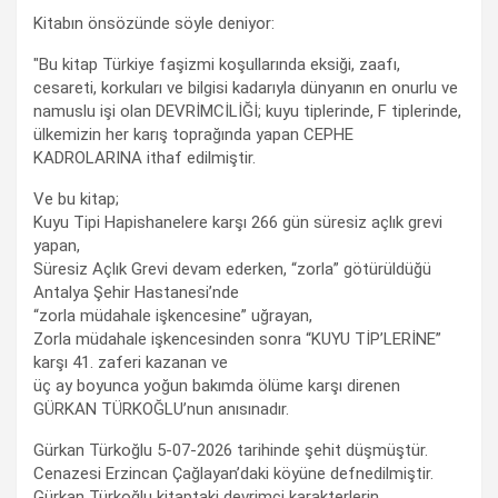
Kitabın önsözünde söyle deniyor:
"Bu kitap Türkiye faşizmi koşullarında eksiği, zaafı,
cesareti, korkuları ve bilgisi kadarıyla dünyanın en onurlu ve
namuslu işi olan DEVRİMCİLİĞİ; kuyu tiplerinde, F tiplerinde,
ülkemizin her karış toprağında yapan CEPHE
KADROLARINA ithaf edilmiştir.
Ve bu kitap;
Kuyu Tipi Hapishanelere karşı 266 gün süresiz açlık grevi
yapan,
Süresiz Açlık Grevi devam ederken, “zorla” götürüldüğü
Antalya Şehir Hastanesi’nde
“zorla müdahale işkencesine” uğrayan,
Zorla müdahale işkencesinden sonra “KUYU TİP’LERİNE”
karşı 41. zaferi kazanan ve
üç ay boyunca yoğun bakımda ölüme karşı direnen
GÜRKAN TÜRKOĞLU’nun anısınadır.
Gürkan Türkoğlu 5-07-2026 tarihinde şehit düşmüştür.
Cenazesi Erzincan Çağlayan’daki köyüne defnedilmiştir.
Gürkan Türkoğlu kitaptaki devrimci karakterlerin