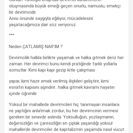
oluşmasında büyük emeği geçen onurlu, namuslu, emekçi
bir devrimcidir.
Anısı önünde saygıyla eğiliyor, mücadelesini
yaşatacağımıza dair söz veriyoruz.
°°°
Neden ÇATLAMIŞ NAR’IM ?
Devrimcilik halkla birlikte yaşamak ve halka gitmek deriz her
zaman. Her devrimci bunu kendi pratiğinde farklı yollarla
somutlar. Kimi kapı kapı gezip kitle çalışması
yapar, kimi hazır emek verilmiş ilişkileri geliştirir, kimi
esnafın kapısını aşındırır.. halka gitmek kavramı hayatın
içinde öğrenilir.
Yoksul bir mahallede devrimcileri hiç tanımayan insanlara
ne yaptığını anlatmak zordur; bu her devrimcinin vermesi
gereken bir sınavdır aslında. Yoksulluğun, yozlaşmanın,
değersizliğin ve çaresizliğin en çıplak yaşandığı yoksul
mahallerde devrimciler de kapitalizmin yaşamda nasıl vücut