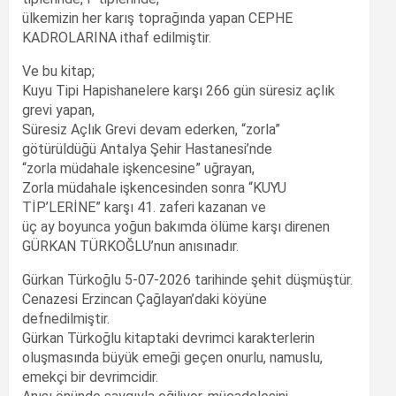
ülkemizin her karış toprağında yapan CEPHE
KADROLARINA ithaf edilmiştir.
Ve bu kitap;
Kuyu Tipi Hapishanelere karşı 266 gün süresiz açlık
grevi yapan,
Süresiz Açlık Grevi devam ederken, “zorla”
götürüldüğü Antalya Şehir Hastanesi’nde
“zorla müdahale işkencesine” uğrayan,
Zorla müdahale işkencesinden sonra “KUYU
TİP’LERİNE” karşı 41. zaferi kazanan ve
üç ay boyunca yoğun bakımda ölüme karşı direnen
GÜRKAN TÜRKOĞLU’nun anısınadır.
Gürkan Türkoğlu 5-07-2026 tarihinde şehit düşmüştür.
Cenazesi Erzincan Çağlayan’daki köyüne
defnedilmiştir.
Gürkan Türkoğlu kitaptaki devrimci karakterlerin
oluşmasında büyük emeği geçen onurlu, namuslu,
emekçi bir devrimcidir.