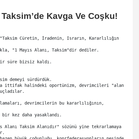
 Taksim’de Kavga Ve Coşku!
"Taksim Cüretin, İradenin, Israrın, Kararlılığın 
kla, "1 Mayıs Alanı, Taksim"dir dediler. 

ir süre bizsiz kaldı. 

sim demeyi sürdürdük. 

a ittifak halindeki oportünizm, devrimcileri "alan 
uçladılar. 

lamaları, devrimcilerin bu kararlılığının, 
 bir kez daha yasaklandı.

s Alanı Taksim Alanıdır" sözünü yine tekrarlamaya 
. 

bazen büyük çoğunluğu, konrfederasyonların peşinde 