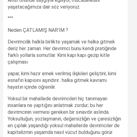
Anısı önünde saygıyla eğiliyor, mücadelesini
yaşatacağımıza dair söz veriyoruz.
°°°
Neden ÇATLAMIŞ NAR’IM ?
Devrimcilik halkla birlikte yaşamak ve halka gitmek
deriz her zaman. Her devrimci bunu kendi pratiğinde
farklı yollarla somutlar. Kimi kapı kapı gezip kitle
çalışması
yapar, kimi hazır emek verilmiş ilişkileri geliştirir, kimi
esnafın kapısını aşındırır.. halka gitmek kavramı
hayatın içinde öğrenilir.
Yoksul bir mahallede devrimcileri hiç tanımayan
insanlara ne yaptığını anlatmak zordur; bu her
devrimcinin vermesi gereken bir sınavdır aslında.
Yoksulluğun, yozlaşmanın, değersizliğin ve çaresizliğin
en çıplak yaşandığı yoksul mahallerde devrimciler de
kapitalizmin yaşamda nasıl vücut bulduğunu görür.