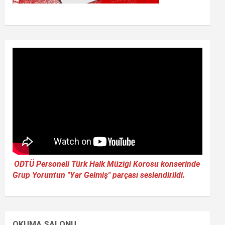
ODTÜ Personeli Türk Halk Müziği Korosu konserinde
Grup Yorum'un "Yar Gelmiş" parçası seslendirildi.
OKUMA SALONU