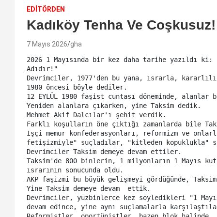
EDİTÖRDEN
Kadıköy Tenha Ve Coşkusuz!
7 Mayıs 2026
gha
2026 1 Mayısında bir kez daha tarihe yazıldı ki: 
Adıdır!"

Devrimciler, 1977'den bu yana, ısrarla, kararlılı
1980 öncesi böyle dediler. 

12 EYLÜL 1980 faşist cuntası döneminde, alanlar b
Yeniden alanlara çıkarken, yine Taksim dedik. 

Mehmet Akif Dalcılar'ı şehit verdik. 

Farklı koşulların öne çıktığı zamanlarda bile Tak
İşçi memur konfederasyonları, reformizm ve onlarl
fetişizmiyle" suçladılar, "kitleden kopuklukla" s
Devrimciler Taksim demeye devam ettiler. 

Taksim'de 800 binlerin, 1 milyonların 1 Mayıs kut
ısrarının sonucunda oldu. 

AKP faşizmi bu büyük gelişmeyi gördüğünde, Taksim
Yine Taksim demeye devam  ettik. 

Devrimciler, yüzbinlerce kez söyledikleri "1 Mayı
devam edince, yine aynı suçlamalarla karşılaştılar
Reformistler, oportünistler, bazen blok halinde, 