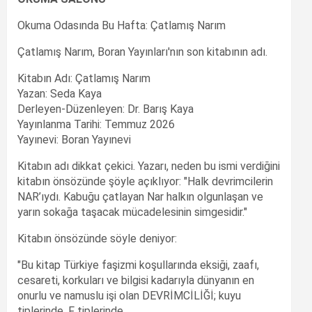
Okuma Odasında Bu Hafta: Çatlamış Narım
Çatlamış Narım, Boran Yayınları'nın son kitabının adı.
Kitabın Adı: Çatlamış Narım
Yazan: Seda Kaya
Derleyen-Düzenleyen: Dr. Barış Kaya
Yayınlanma Tarihi: Temmuz 2026
Yayınevi: Boran Yayınevi
Kitabın adı dikkat çekici. Yazarı, neden bu ismi verdiğini
kitabın önsözünde şöyle açıklıyor: "Halk devrimcilerin
NAR’ıydı. Kabuğu çatlayan Nar halkın olgunlaşan ve
yarın sokağa taşacak mücadelesinin simgesidir."
Kitabın önsözünde söyle deniyor:
"Bu kitap Türkiye faşizmi koşullarında eksiği, zaafı,
cesareti, korkuları ve bilgisi kadarıyla dünyanın en
onurlu ve namuslu işi olan DEVRİMCİLİĞİ; kuyu
tiplerinde, F tiplerinde,