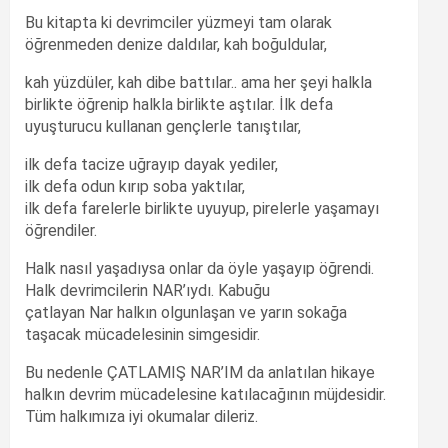
Bu kitapta ki devrimciler yüzmeyi tam olarak
öğrenmeden denize daldılar, kah boğuldular,
kah yüzdüler, kah dibe battılar.. ama her şeyi halkla
birlikte öğrenip halkla birlikte aştılar. İlk defa
uyuşturucu kullanan gençlerle tanıştılar,
ilk defa tacize uğrayıp dayak yediler,
ilk defa odun kırıp soba yaktılar,
ilk defa farelerle birlikte uyuyup, pirelerle yaşamayı
öğrendiler.
Halk nasıl yaşadıysa onlar da öyle yaşayıp öğrendi.
Halk devrimcilerin NAR’ıydı. Kabuğu
çatlayan Nar halkın olgunlaşan ve yarın sokağa
taşacak mücadelesinin simgesidir.
Bu nedenle ÇATLAMIŞ NAR’IM da anlatılan hikaye
halkın devrim mücadelesine katılacağının müjdesidir.
Tüm halkımıza iyi okumalar dileriz.