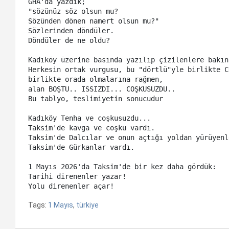
GHA'da yazdık; 

"sözünüz söz olsun mu?

Sözünden dönen namert olsun mu?"

Sözlerinden döndüler. 

Döndüler de ne oldu?

Kadıköy üzerine basında yazılıp çizilenlere bakın.
Herkesin ortak vurgusu, bu "dörtlü"yle birlikte C
birlikte orada olmalarına rağmen,

alan BOŞTU.. ISSIZDI... COŞKUSUZDU.. 

Bu tablyo, teslimiyetin sonucudur 

Kadıköy Tenha ve coşkusuzdu...

Taksim'de kavga ve coşku vardı. 

Taksim'de Dalcılar ve onun açtığı yoldan yürüyenl
Taksim'de Gürkanlar vardı. 

1 Mayıs 2026'da Taksim'de bir kez daha gördük: 

Tarihi direnenler yazar!

Yolu direnenler açar!
Tags:
1 Mayıs
,
türkiye