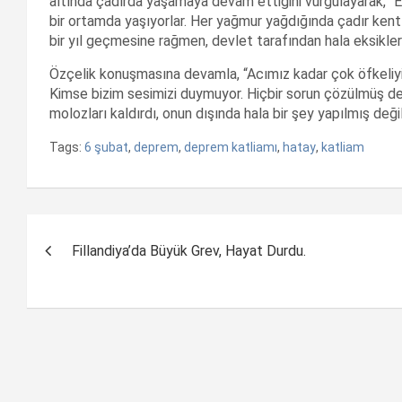
altında çadırda yaşamaya devam ettiğini vurgulayarak, “Ev
bir ortamda yaşıyorlar. Her yağmur yağdığında çadır kentl
bir yıl geçmesine rağmen, devlet tarafından hala eksikler
Özçelik konuşmasına devamla, “Acımız kadar çok öfkeliyiz
Kimse bizim sesimizi duymuyor. Hiçbir sorun çözülmüş değ
molozları kaldırdı, onun dışında hala bir şey yapılmış deği
Tags:
6 şubat
,
deprem
,
deprem katliamı
,
hatay
,
katliam
Yazı
Fillandiya’da Büyük Grev, Hayat Durdu.
dolaşımı