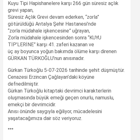
Kuyu Tipi Hapishanelere karşı 266 gün süresiz açlık
grevi yapan,
Süresiz Açlık Grevi devam ederken, “zorla”
götürüldüğü Antalya Şehir Hastanesi’nde
“zorla müdahale işkencesine” uğrayan,
Zorla müdahale işkencesinden sonra “KUYU
TİP’LERİNE” karşı 41. zaferi kazanan ve
üç ay boyunca yoğun bakımda ölüme karşı direnen
GÜRKAN TÜRKOĞLU’nun anısınadır.
Gürkan Türkoğlu 5-07-2026 tarihinde şehit düşmüştür.
Cenazesi Erzincan Çağlayan’daki köyüne
defnedilmiştir.
Gürkan Türkoğlu kitaptaki devrimci karakterlerin
oluşmasında büyük emeği geçen onurlu, namuslu,
emekçi bir devrimcidir.
Anısı önünde saygıyla eğiliyor, mücadelesini
yaşatacağımıza dair söz veriyoruz.
°°°