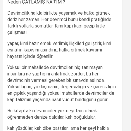
Neden ÇATLAMIŞ NAR’IM ?
Devrimcilik halkla birlikte yaşamak ve halka gitmek
deriz her zaman. Her devrimci bunu kendi pratiğinde
farklı yollarla somutlar. Kimi kapı kapı gezip kitle
çalışması
yapar, kimi hazır emek verilmiş ilişkileri geliştirir, kimi
esnafın kapısını aşındırır.. halka gitmek kavramı
hayatın içinde öğrenilir.
Yoksul bir mahallede devrimcileri hiç tanımayan
insanlara ne yaptığını anlatmak zordur; bu her
devrimcinin vermesi gereken bir sınavdır aslında.
Yoksulluğun, yozlaşmanın, değersizliğin ve çaresizliğin
en çıplak yaşandığı yoksul mahallerde devrimciler de
kapitalizmin yaşamda nasıl vücut bulduğunu görür.
Bu kitapta ki devrimciler yüzmeyi tam olarak
öğrenmeden denize daldılar, kah boğuldular,
kah yüzdüler, kah dibe battılar.. ama her şeyi halkla