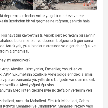
i depremin ardından Antakya şehir merkezi ve eski
etin üzerinden bir yıl geçmesine rağmen, şehirde hala
kişi hayatını kaybetmişti. Ancak gerçek rakam bu sayının
dahalede bulunmaması ve deprem bölgesine 5 gün sonra
e Antakyalı, yıkık binaların arasında ve dışarıda soğuk ve
yardım alamamıştı.
meyi mi amaçlıyor?
Arap Aleviler, Hristiyanlar, Ermeniler, Yahudiler ve
, AKP hükümetinin özellikle Alevi bölgelerindeki alanları
mayıp aynı zamanda yüzyıllardır o bölgede var olan mozaik
i özellikle Alevi yoğunluğu olan
anun’un Meclis’ten geçmesiyle ilk defa bir yerleşim yeri
hallesi, Armutlu Mahallesi, Elektrik Mahallesi, Cebrail
rü Kanatlı Mahallesi ve Cumhuriyet Mahallesi rezerv yapı