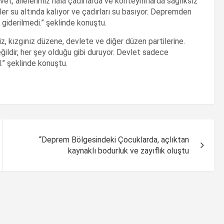
et, ailelerimiz hala çadırlarda ve konteynırlarda sağlıksız
er su altında kalıyor ve çadırları su basıyor. Depremden
 giderilmedi.” şeklinde konuştu.
, kızgınız düzene, devlete ve diğer düzen partilerine.
ildir, her şey olduğu gibi duruyor. Devlet sadece
l.” şeklinde konuştu.
“Deprem Bölgesindeki Çocuklarda, açlıktan
kaynaklı bodurluk ve zayıflık oluştu