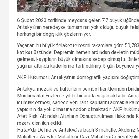
6 Şubat 2023 tarihinde meydana gelen 7,7 büyüklüğündek
Antakya’nın neredeyse tamamının yok olduğu büyük felak
herhangi bir değişiklik gözlenmiyor.
Yaşanan bu büyük felakette resmi rakamlara göre 50,783 
kat kat üstünde. Depremin hemen ardından devletin mü
gelmesi, kayıpların büyük olmasına sebep olmuştu. Binlerc
yağmur altında kaderlerine terk edilmiş, 5 gün boyunca 
AKP Hükümeti, Antakya’nın demografik yapısını değiştir
Antakya, mozaik ve kültürlerin sembol kentlerinden biridir. 
Müslümanlar yüzlerce yıldır bir arada yaşamaktadır. Ancak
istimlak etmesi, sadece yeni rant kapılarını açmakla kal
yapısının da yok olmasına neden olmaktadır. AKP hükümet
Afet Riski Altındaki Alanların Dönüştürülmesi Hakkında K
rezerv alan ilan edildi.
Hatay’da Defne ve Antakya’ya bağlı 8 mahalle; Akdeniz Ma
Mahallesi, Akevler Mahallesi, Gazi Mahallesi,General Şük