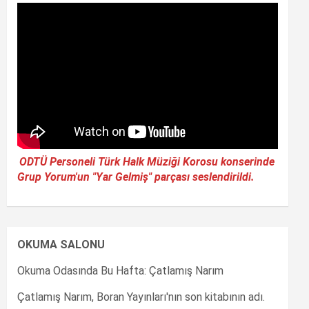
ODTÜ Personeli Türk Halk Müziği Korosu konserinde
Grup Yorum'un "Yar Gelmiş" parçası seslendirildi.
OKUMA SALONU
Okuma Odasında Bu Hafta: Çatlamış Narım
Çatlamış Narım, Boran Yayınları'nın son kitabının adı.