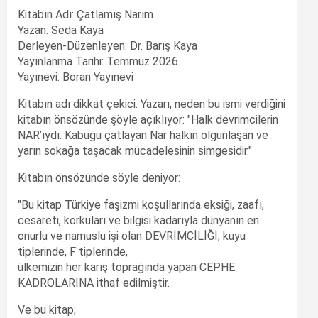
Kitabın Adı: Çatlamış Narım
Yazan: Seda Kaya
Derleyen-Düzenleyen: Dr. Barış Kaya
Yayınlanma Tarihi: Temmuz 2026
Yayınevi: Boran Yayınevi
Kitabın adı dikkat çekici. Yazarı, neden bu ismi verdiğini
kitabın önsözünde şöyle açıklıyor: "Halk devrimcilerin
NAR’ıydı. Kabuğu çatlayan Nar halkın olgunlaşan ve
yarın sokağa taşacak mücadelesinin simgesidir."
Kitabın önsözünde söyle deniyor:
"Bu kitap Türkiye faşizmi koşullarında eksiği, zaafı,
cesareti, korkuları ve bilgisi kadarıyla dünyanın en
onurlu ve namuslu işi olan DEVRİMCİLİĞİ; kuyu
tiplerinde, F tiplerinde,
ülkemizin her karış toprağında yapan CEPHE
KADROLARINA ithaf edilmiştir.
Ve bu kitap;