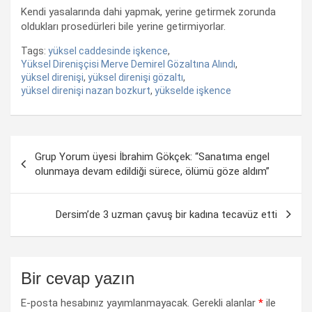
Kendi yasalarında dahi yapmak, yerine getirmek zorunda
oldukları prosedürleri bile yerine getirmiyorlar.
Tags:
yüksel caddesinde işkence
,
Yüksel Direnişçisi Merve Demirel Gözaltına Alındı
,
yüksel direnişi
,
yüksel direnişi gözaltı
,
yüksel direnişi nazan bozkurt
,
yükselde işkence
Yazı
Grup Yorum üyesi İbrahim Gökçek: “Sanatıma engel
dolaşımı
olunmaya devam edildiği sürece, ölümü göze aldım”
Dersim’de 3 uzman çavuş bir kadına tecavüz etti
Bir cevap yazın
E-posta hesabınız yayımlanmayacak.
Gerekli alanlar
*
ile