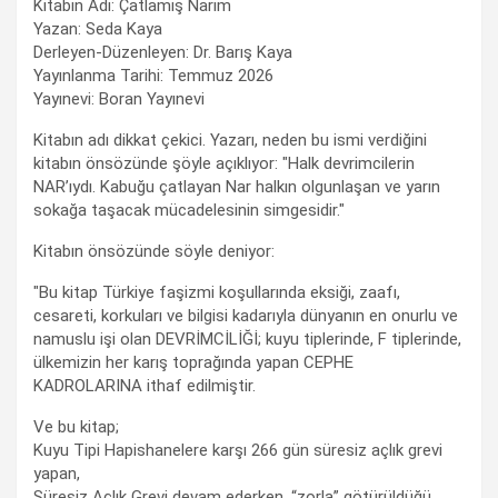
Kitabın Adı: Çatlamış Narım
Yazan: Seda Kaya
Derleyen-Düzenleyen: Dr. Barış Kaya
Yayınlanma Tarihi: Temmuz 2026
Yayınevi: Boran Yayınevi
Kitabın adı dikkat çekici. Yazarı, neden bu ismi verdiğini
kitabın önsözünde şöyle açıklıyor: "Halk devrimcilerin
NAR’ıydı. Kabuğu çatlayan Nar halkın olgunlaşan ve yarın
sokağa taşacak mücadelesinin simgesidir."
Kitabın önsözünde söyle deniyor:
"Bu kitap Türkiye faşizmi koşullarında eksiği, zaafı,
cesareti, korkuları ve bilgisi kadarıyla dünyanın en onurlu ve
namuslu işi olan DEVRİMCİLİĞİ; kuyu tiplerinde, F tiplerinde,
ülkemizin her karış toprağında yapan CEPHE
KADROLARINA ithaf edilmiştir.
Ve bu kitap;
Kuyu Tipi Hapishanelere karşı 266 gün süresiz açlık grevi
yapan,
Süresiz Açlık Grevi devam ederken, “zorla” götürüldüğü