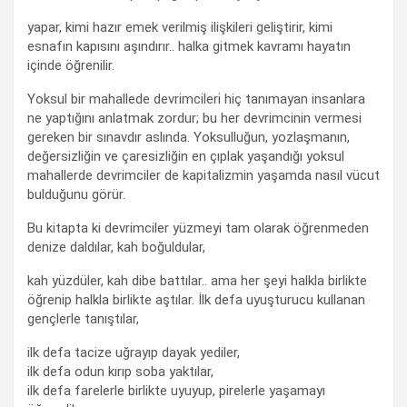
yapar, kimi hazır emek verilmiş ilişkileri geliştirir, kimi
esnafın kapısını aşındırır.. halka gitmek kavramı hayatın
içinde öğrenilir.
Yoksul bir mahallede devrimcileri hiç tanımayan insanlara
ne yaptığını anlatmak zordur; bu her devrimcinin vermesi
gereken bir sınavdır aslında. Yoksulluğun, yozlaşmanın,
değersizliğin ve çaresizliğin en çıplak yaşandığı yoksul
mahallerde devrimciler de kapitalizmin yaşamda nasıl vücut
bulduğunu görür.
Bu kitapta ki devrimciler yüzmeyi tam olarak öğrenmeden
denize daldılar, kah boğuldular,
kah yüzdüler, kah dibe battılar.. ama her şeyi halkla birlikte
öğrenip halkla birlikte aştılar. İlk defa uyuşturucu kullanan
gençlerle tanıştılar,
ilk defa tacize uğrayıp dayak yediler,
ilk defa odun kırıp soba yaktılar,
ilk defa farelerle birlikte uyuyup, pirelerle yaşamayı