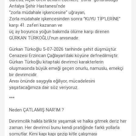
Antalya Şehir Hastanesi’nde
“zorla müdahale işkencesine” uğrayan,
Zorla müdahale işkencesinden sonra “KUYU TİP’LERİNE”
karşı 41. zaferi kazanan ve
üç ay boyunca yoğun bakımda ölüme karşı direnen
GÜRKAN TÜRKOĞLU’nun anısınadır.
Gürkan Türkoğlu 5-07-2026 tarihinde şehit düşmüştür.
Cenazesi Erzincan Çağlayan’daki köyüne defnedilmiştir.
Gürkan Türkoğlu kitaptaki devrimci karakterlerin
oluşmasında büyük emeği geçen onurlu, namuslu, emekçi
bir devrimcidir.
Anısı önünde saygıyla eğiliyor, mücadelesini
yaşatacağımıza dair söz veriyoruz.
°°°
Neden ÇATLAMIŞ NAR’IM ?
Devrimcilik halkla birlikte yaşamak ve halka gitmek deriz her
zaman. Her devrimci bunu kendi pratiğinde farklı yollarla
somutlar. Kimi kapı kapı gezip kitle çalışması