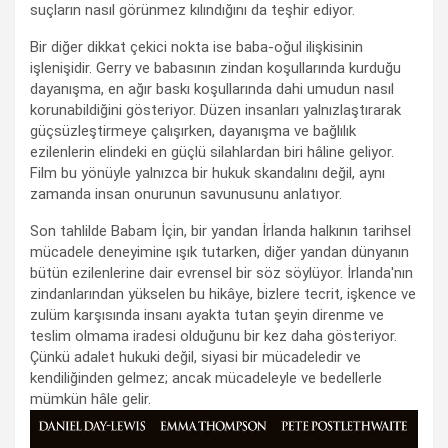
suçların nasıl görünmez kılındığını da teşhir ediyor.
Bir diğer dikkat çekici nokta ise baba-oğul ilişkisinin
işlenişidir. Gerry ve babasının zindan koşullarında kurduğu
dayanışma, en ağır baskı koşullarında dahi umudun nasıl
korunabildiğini gösteriyor. Düzen insanları yalnızlaştırarak
güçsüzleştirmeye çalışırken, dayanışma ve bağlılık
ezilenlerin elindeki en güçlü silahlardan biri hâline geliyor.
Film bu yönüyle yalnızca bir hukuk skandalını değil, aynı
zamanda insan onurunun savunusunu anlatıyor.
Son tahlilde Babam İçin, bir yandan İrlanda halkının tarihsel
mücadele deneyimine ışık tutarken, diğer yandan dünyanın
bütün ezilenlerine dair evrensel bir söz söylüyor. İrlanda'nın
zindanlarından yükselen bu hikâye, bizlere tecrit, işkence ve
zulüm karşısında insanı ayakta tutan şeyin direnme ve
teslim olmama iradesi olduğunu bir kez daha gösteriyor.
Çünkü adalet hukuki değil, siyasi bir mücadeledir ve
kendiliğinden gelmez; ancak mücadeleyle ve bedellerle
mümkün hâle gelir.