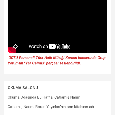
ODTÜ Personeli Türk Halk Müziği Korosu konserinde Grup
Yorum'un "Yar Gelmiş" parçası seslendirildi.
OKUMA SALONU
Okuma Odasında Bu Hafta: Çatlamış Narım
Çatlamış Narım, Boran Yayınları'nın son kitabının adı.