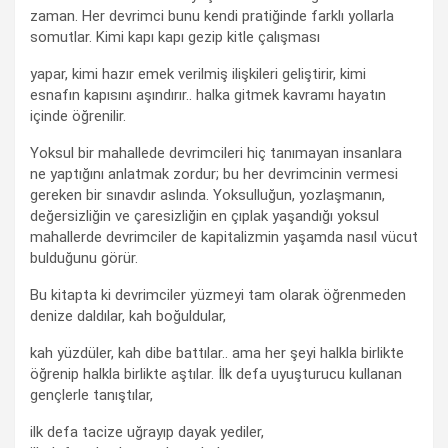
zaman. Her devrimci bunu kendi pratiğinde farklı yollarla
somutlar. Kimi kapı kapı gezip kitle çalışması
yapar, kimi hazır emek verilmiş ilişkileri geliştirir, kimi
esnafın kapısını aşındırır.. halka gitmek kavramı hayatın
içinde öğrenilir.
Yoksul bir mahallede devrimcileri hiç tanımayan insanlara
ne yaptığını anlatmak zordur; bu her devrimcinin vermesi
gereken bir sınavdır aslında. Yoksulluğun, yozlaşmanın,
değersizliğin ve çaresizliğin en çıplak yaşandığı yoksul
mahallerde devrimciler de kapitalizmin yaşamda nasıl vücut
bulduğunu görür.
Bu kitapta ki devrimciler yüzmeyi tam olarak öğrenmeden
denize daldılar, kah boğuldular,
kah yüzdüler, kah dibe battılar.. ama her şeyi halkla birlikte
öğrenip halkla birlikte aştılar. İlk defa uyuşturucu kullanan
gençlerle tanıştılar,
ilk defa tacize uğrayıp dayak yediler,