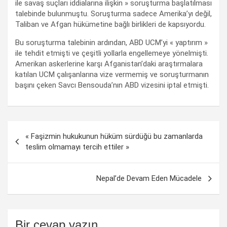
ile savaş suçları iddialarına ilişkin » soruşturma başlatılması
talebinde bulunmuştu. Soruşturma sadece Amerika’yı değil,
Taliban ve Afgan hükümetine bağlı birlikleri de kapsıyordu.
Bu soruşturma talebinin ardından, ABD UCM’yi « yaptırım »
ile tehdit etmişti ve çeşitli yollarla engellemeye yönelmişti.
Amerikan askerlerine karşı Afganistan’daki araştırmalara
katılan UCM çalışanlarına vize vermemiş ve soruşturmanın
başını çeken Savcı Bensouda’nın ABD vizesini iptal etmişti.
Yazı
« Faşizmin hukukunun hüküm sürdüğü bu zamanlarda
dolaşımı
teslim olmamayı tercih ettiler »
Nepal’de Devam Eden Mücadele
Bir cevap yazın