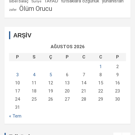
TAYAD
tutsaklara ozgurluk
yunanistan
sibel balaç
Suriye
Ölüm Orucu
zafer
ARŞİV
AĞUSTOS 2026
P
S
Ç
P
C
C
P
1
2
3
4
5
6
7
8
9
10
11
12
13
14
15
16
17
18
19
20
21
22
23
24
25
26
27
28
29
30
31
« Tem