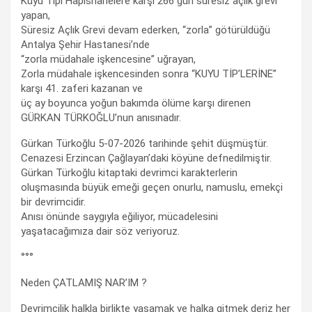
Kuyu Tipi Hapishanelere karşı 266 gün süresiz açlık grevi
yapan,
Süresiz Açlık Grevi devam ederken, “zorla” götürüldüğü
Antalya Şehir Hastanesi’nde
“zorla müdahale işkencesine” uğrayan,
Zorla müdahale işkencesinden sonra “KUYU TİP’LERİNE”
karşı 41. zaferi kazanan ve
üç ay boyunca yoğun bakımda ölüme karşı direnen
GÜRKAN TÜRKOĞLU’nun anısınadır.
Gürkan Türkoğlu 5-07-2026 tarihinde şehit düşmüştür.
Cenazesi Erzincan Çağlayan’daki köyüne defnedilmiştir.
Gürkan Türkoğlu kitaptaki devrimci karakterlerin
oluşmasında büyük emeği geçen onurlu, namuslu, emekçi
bir devrimcidir.
Anısı önünde saygıyla eğiliyor, mücadelesini
yaşatacağımıza dair söz veriyoruz.
°°°
Neden ÇATLAMIŞ NAR’IM ?
Devrimcilik halkla birlikte yaşamak ve halka gitmek deriz her