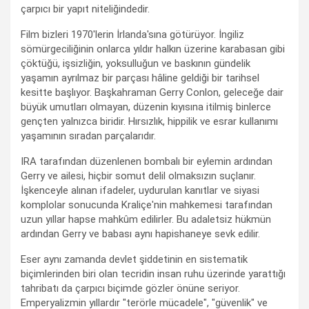
çarpıcı bir yapıt niteliğindedir.
Film bizleri 1970'lerin İrlanda'sına götürüyor. İngiliz
sömürgeciliğinin onlarca yıldır halkın üzerine karabasan gibi
çöktüğü, işsizliğin, yoksulluğun ve baskının gündelik
yaşamın ayrılmaz bir parçası hâline geldiği bir tarihsel
kesitte başlıyor. Başkahraman Gerry Conlon, geleceğe dair
büyük umutları olmayan, düzenin kıyısına itilmiş binlerce
gençten yalnızca biridir. Hırsızlık, hippilik ve esrar kullanımı
yaşamının sıradan parçalarıdır.
IRA tarafından düzenlenen bombalı bir eylemin ardından
Gerry ve ailesi, hiçbir somut delil olmaksızın suçlanır.
İşkenceyle alınan ifadeler, uydurulan kanıtlar ve siyasi
komplolar sonucunda Kraliçe'nin mahkemesi tarafından
uzun yıllar hapse mahkûm edilirler. Bu adaletsiz hükmün
ardından Gerry ve babası aynı hapishaneye sevk edilir.
Eser aynı zamanda devlet şiddetinin en sistematik
biçimlerinden biri olan tecridin insan ruhu üzerinde yarattığı
tahribatı da çarpıcı biçimde gözler önüne seriyor.
Emperyalizmin yıllardır "terörle mücadele", "güvenlik" ve