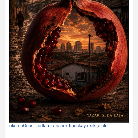
okumaOdasi-catlamis-narim-bariskaya-sıkıştırıldı