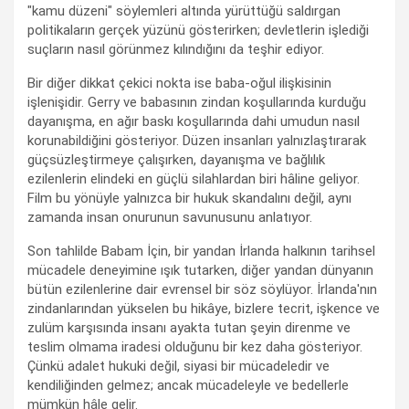
"kamu düzeni" söylemleri altında yürüttüğü saldırgan
politikaların gerçek yüzünü gösterirken; devletlerin işlediği
suçların nasıl görünmez kılındığını da teşhir ediyor.
Bir diğer dikkat çekici nokta ise baba-oğul ilişkisinin
işlenişidir. Gerry ve babasının zindan koşullarında kurduğu
dayanışma, en ağır baskı koşullarında dahi umudun nasıl
korunabildiğini gösteriyor. Düzen insanları yalnızlaştırarak
güçsüzleştirmeye çalışırken, dayanışma ve bağlılık
ezilenlerin elindeki en güçlü silahlardan biri hâline geliyor.
Film bu yönüyle yalnızca bir hukuk skandalını değil, aynı
zamanda insan onurunun savunusunu anlatıyor.
Son tahlilde Babam İçin, bir yandan İrlanda halkının tarihsel
mücadele deneyimine ışık tutarken, diğer yandan dünyanın
bütün ezilenlerine dair evrensel bir söz söylüyor. İrlanda'nın
zindanlarından yükselen bu hikâye, bizlere tecrit, işkence ve
zulüm karşısında insanı ayakta tutan şeyin direnme ve
teslim olmama iradesi olduğunu bir kez daha gösteriyor.
Çünkü adalet hukuki değil, siyasi bir mücadeledir ve
kendiliğinden gelmez; ancak mücadeleyle ve bedellerle
mümkün hâle gelir.