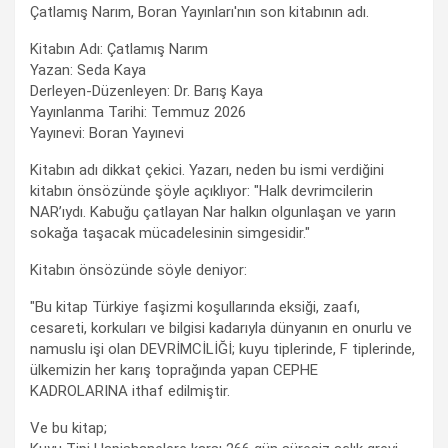
Çatlamış Narım, Boran Yayınları'nın son kitabının adı.
Kitabın Adı: Çatlamış Narım
Yazan: Seda Kaya
Derleyen-Düzenleyen: Dr. Barış Kaya
Yayınlanma Tarihi: Temmuz 2026
Yayınevi: Boran Yayınevi
Kitabın adı dikkat çekici. Yazarı, neden bu ismi verdiğini
kitabın önsözünde şöyle açıklıyor: "Halk devrimcilerin
NAR’ıydı. Kabuğu çatlayan Nar halkın olgunlaşan ve yarın
sokağa taşacak mücadelesinin simgesidir."
Kitabın önsözünde söyle deniyor:
"Bu kitap Türkiye faşizmi koşullarında eksiği, zaafı,
cesareti, korkuları ve bilgisi kadarıyla dünyanın en onurlu ve
namuslu işi olan DEVRİMCİLİĞİ; kuyu tiplerinde, F tiplerinde,
ülkemizin her karış toprağında yapan CEPHE
KADROLARINA ithaf edilmiştir.
Ve bu kitap;