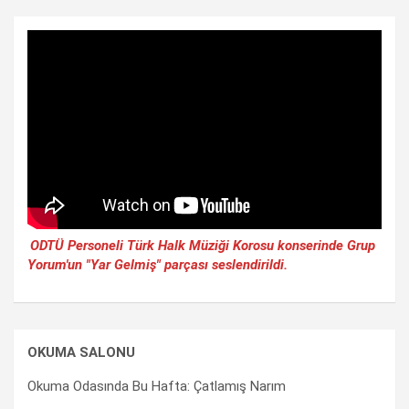
ODTÜ Personeli Türk Halk Müziği Korosu konserinde Grup
Yorum'un "Yar Gelmiş" parçası seslendirildi.
OKUMA SALONU
Okuma Odasında Bu Hafta: Çatlamış Narım