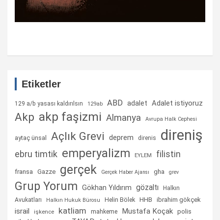
Etiketler
ABD
Adalet istiyoruz
adalet
129 a/b yasası kaldırılsın
129ab
akp faşizmi
Akp
Almanya
Avrupa Halk Cephesi
direniş
Açlık Grevi
deprem
aytaç ünsal
direnis
emperyalizm
ebru timtik
filistin
EYLEM
gerçek
fransa
gha
Gazze
Gerçek Haber Ajansı
grev
Grup Yorum
gözaltı
Gökhan Yıldırım
Halkın
Helin Bölek
HHB
ibrahim gökçek
Avukatları
Halkın Hukuk Bürosu
katliam
israil
Mustafa Koçak
mahkeme
polis
işkence