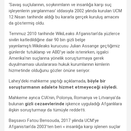
‘Savaş suçlularının, soykırımların ve insanlığa karşı suç
işleyenlerin yargılanması’ iddasıyla 2002 yılında kurulan UCM
12 Nisan tarihinde aldığı bu kararla gerçek kuruluş amacını
da göstermiş oldu.
Temmuz 2010 tarihinde WikiLeaks Afganistan’da yüzlerce
sivilin katledildiğine dair 90 bin gizli belge
yayınlamıştı.Wikileaks kurucusu Julian Assange geçtiğimiz
günlerde tutuklanıp ve ABD’ye iade istenirken, işgalci
Amerika’nın suçlarına yönelik soruşturmaya gerek
duyulmaması uluslararası hukuk kurumlarının kimlerin
hizmetinde olduğunu gözler önüne seriyor.
Lahey’deki mahkeme yaptığı açıklamada,
böyle bir
soruşturmanın adalete hizmet etmeyeceği söyledi.
Mahkeme ayrıca CIA’nin, Polonya, Romanya ve Litvanya’da
bulunan
gizli cezaevlerinde
işkence uyguladığı Afganlılara
ilişkin soruşturmayı da tümüyle reddetti.
Başsavcı Fatou Bensouda, 2017 yılında UCM’ye
Afganistan’da 2003’ten beri « insanlığa karşı işlenen suçlar