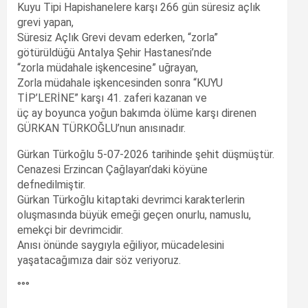
Kuyu Tipi Hapishanelere karşı 266 gün süresiz açlık
grevi yapan,
Süresiz Açlık Grevi devam ederken, “zorla”
götürüldüğü Antalya Şehir Hastanesi’nde
“zorla müdahale işkencesine” uğrayan,
Zorla müdahale işkencesinden sonra “KUYU
TİP’LERİNE” karşı 41. zaferi kazanan ve
üç ay boyunca yoğun bakımda ölüme karşı direnen
GÜRKAN TÜRKOĞLU’nun anısınadır.
Gürkan Türkoğlu 5-07-2026 tarihinde şehit düşmüştür.
Cenazesi Erzincan Çağlayan’daki köyüne
defnedilmiştir.
Gürkan Türkoğlu kitaptaki devrimci karakterlerin
oluşmasında büyük emeği geçen onurlu, namuslu,
emekçi bir devrimcidir.
Anısı önünde saygıyla eğiliyor, mücadelesini
yaşatacağımıza dair söz veriyoruz.
°°°