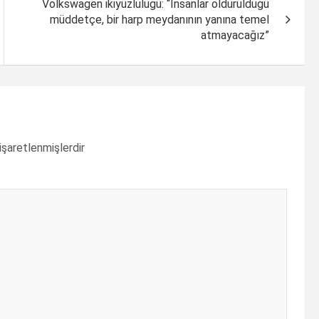
Volkswagen ikiyüzlülüğü: “İnsanlar öldürüldüğü
müddetçe, bir harp meydanının yanına temel
atmayacağız”
 işaretlenmişlerdir