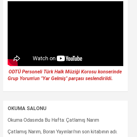
ODTÜ Personeli Türk Halk Müziği Korosu konserinde
Grup Yorum'un "Yar Gelmiş" parçası seslendirildi.
OKUMA SALONU
Okuma Odasında Bu Hafta: Çatlamış Narım
Çatlamış Narım, Boran Yayınları'nın son kitabının adı.