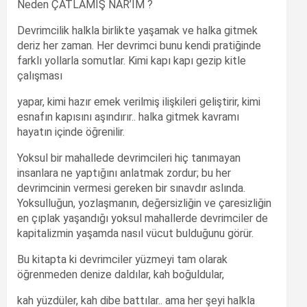
Neden ÇATLAMIŞ NAR’IM ?
Devrimcilik halkla birlikte yaşamak ve halka gitmek
deriz her zaman. Her devrimci bunu kendi pratiğinde
farklı yollarla somutlar. Kimi kapı kapı gezip kitle
çalışması
yapar, kimi hazır emek verilmiş ilişkileri geliştirir, kimi
esnafın kapısını aşındırır.. halka gitmek kavramı
hayatın içinde öğrenilir.
Yoksul bir mahallede devrimcileri hiç tanımayan
insanlara ne yaptığını anlatmak zordur; bu her
devrimcinin vermesi gereken bir sınavdır aslında.
Yoksulluğun, yozlaşmanın, değersizliğin ve çaresizliğin
en çıplak yaşandığı yoksul mahallerde devrimciler de
kapitalizmin yaşamda nasıl vücut bulduğunu görür.
Bu kitapta ki devrimciler yüzmeyi tam olarak
öğrenmeden denize daldılar, kah boğuldular,
kah yüzdüler, kah dibe battılar.. ama her şeyi halkla