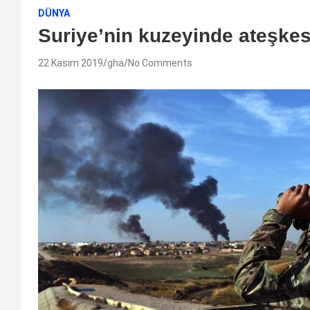
DÜNYA
Suriye’nin kuzeyinde ateşke
22 Kasım 2019
gha
No Comments