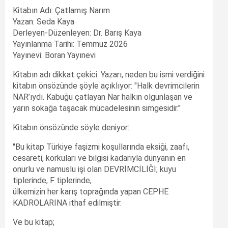
Kitabın Adı: Çatlamış Narım
Yazan: Seda Kaya
Derleyen-Düzenleyen: Dr. Barış Kaya
Yayınlanma Tarihi: Temmuz 2026
Yayınevi: Boran Yayınevi
Kitabın adı dikkat çekici. Yazarı, neden bu ismi verdiğini
kitabın önsözünde şöyle açıklıyor: "Halk devrimcilerin
NAR’ıydı. Kabuğu çatlayan Nar halkın olgunlaşan ve
yarın sokağa taşacak mücadelesinin simgesidir."
Kitabın önsözünde söyle deniyor:
"Bu kitap Türkiye faşizmi koşullarında eksiği, zaafı,
cesareti, korkuları ve bilgisi kadarıyla dünyanın en
onurlu ve namuslu işi olan DEVRİMCİLİĞİ; kuyu
tiplerinde, F tiplerinde,
ülkemizin her karış toprağında yapan CEPHE
KADROLARINA ithaf edilmiştir.
Ve bu kitap;