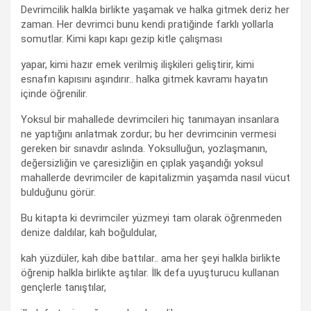
Devrimcilik halkla birlikte yaşamak ve halka gitmek deriz her
zaman. Her devrimci bunu kendi pratiğinde farklı yollarla
somutlar. Kimi kapı kapı gezip kitle çalışması
yapar, kimi hazır emek verilmiş ilişkileri geliştirir, kimi
esnafın kapısını aşındırır.. halka gitmek kavramı hayatın
içinde öğrenilir.
Yoksul bir mahallede devrimcileri hiç tanımayan insanlara
ne yaptığını anlatmak zordur; bu her devrimcinin vermesi
gereken bir sınavdır aslında. Yoksulluğun, yozlaşmanın,
değersizliğin ve çaresizliğin en çıplak yaşandığı yoksul
mahallerde devrimciler de kapitalizmin yaşamda nasıl vücut
bulduğunu görür.
Bu kitapta ki devrimciler yüzmeyi tam olarak öğrenmeden
denize daldılar, kah boğuldular,
kah yüzdüler, kah dibe battılar.. ama her şeyi halkla birlikte
öğrenip halkla birlikte aştılar. İlk defa uyuşturucu kullanan
gençlerle tanıştılar,