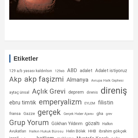
Etiketler
ABD
Adalet istiyoruz
adalet
129 a/b yasası kaldırılsın
129ab
akp faşizmi
Akp
Almanya
Avrupa Halk Cephesi
direniş
Açlık Grevi
deprem
aytaç ünsal
direnis
emperyalizm
ebru timtik
filistin
EYLEM
gerçek
fransa
gha
Gazze
Gerçek Haber Ajansı
grev
Grup Yorum
gözaltı
Gökhan Yıldırım
Halkın
Helin Bölek
HHB
ibrahim gökçek
Avukatları
Halkın Hukuk Bürosu