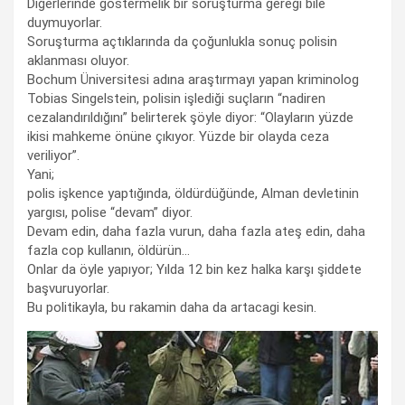
Diğerlerinde göstermelik bir soruşturma gereği bile
duymuyorlar.
Soruşturma açtıklarında da çoğunlukla sonuç polisin
aklanması oluyor.
Bochum Üniversitesi adına araştırmayı yapan kriminolog
Tobias Singelstein, polisin işlediği suçların “nadiren
cezalandırıldığını” belirterek şöyle diyor: “Olayların yüzde
ikisi mahkeme önüne çıkıyor. Yüzde bir olayda ceza
veriliyor”.
Yani;
polis işkence yaptığında, öldürdüğünde, Alman devletinin
yargısı, polise “devam” diyor.
Devam edin, daha fazla vurun, daha fazla ateş edin, daha
fazla cop kullanın, öldürün…
Onlar da öyle yapıyor; Yılda 12 bin kez halka karşı şiddete
başvuruyorlar.
Bu politikayla, bu rakamin daha da artacagi kesin.