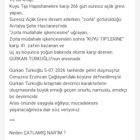
Kuyu Tipi Hapishanelere karşı 266 gün süresiz açlık grevi
yapan,
Süresiz Açlık Grevi devam ederken, “zorla” götürüldüğü
Antalya Şehir Hastanesi’nde
“zorla müdahale işkencesine” uğrayan,
Zorla müdahale işkencesinden sonra “KUYU TİP’LERİNE”
karşı 41. zaferi kazanan ve
üç ay boyunca yoğun bakımda ölüme karşı direnen
GÜRKAN TÜRKOĞLU’nun anısınadır.
Gürkan Türkoğlu 5-07-2026 tarihinde şehit düşmüştür.
Cenazesi Erzincan Çağlayan’daki köyüne defnedilmiştir.
Gürkan Türkoğlu kitaptaki devrimci karakterlerin
oluşmasında büyük emeği geçen onurlu, namuslu, emekçi
bir devrimcidir.
Anısı önünde saygıyla eğiliyor, mücadelesini
yaşatacağımıza dair söz veriyoruz.
°°°
Neden ÇATLAMIŞ NAR’IM ?