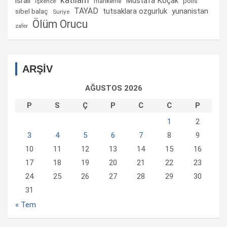
katliam
israil
Mustafa Koçak
mahkeme
polis
işkence
TAYAD
tutsaklara ozgurluk
yunanistan
sibel balaç
Suriye
Ölüm Orucu
zafer
ARŞİV
AĞUSTOS 2026
P
S
Ç
P
C
C
P
1
2
3
4
5
6
7
8
9
10
11
12
13
14
15
16
17
18
19
20
21
22
23
24
25
26
27
28
29
30
31
« Tem