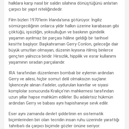
halklara karşı nasıl bir saldırı silahına dönüştüğünü anlatan
çarpıcı bir yapıt niteliğindedir.
Film bizleri 1970'lerin İrlanda'sına götürüyor. İngiliz
sömürgeciliğinin onlarca yıldır halkın üzerine karabasan gibi
çöktüğü, işsizliğin, yoksulluğun ve baskının gündelik
yaşamın ayrılmaz bir parçası hâline geldiği bir tarihsel
kesitte başlıyor. Başkahraman Gerry Conlon, geleceğe dair
büyük umutları olmayan, düzenin kıyısına itilmiş binlerce
gençten yalnızca biridir. Hırsızlık, hippilik ve esrar kullanımı
yaşamının sıradan parçalarıdır.
IRA tarafından düzenlenen bombalı bir eylemin ardından
Gerry ve ailesi, hiçbir somut delil olmaksızın suçlanır.
İşkenceyle alınan ifadeler, uydurulan kanıtlar ve siyasi
komplolar sonucunda Kraliçe'nin mahkemesi tarafından
uzun yıllar hapse mahkûm edilirler. Bu adaletsiz hükmün
ardından Gerry ve babası aynı hapishaneye sevk edilir.
Eser aynı zamanda devlet şiddetinin en sistematik
biçimlerinden biri olan tecridin insan ruhu üzerinde yarattığı
tahribatı da çarpıcı biçimde gözler önüne seriyor.