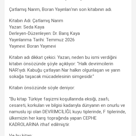
Çatlamış Narım, Boran Yayınları'nın son kitabının adı.
Kitabın Adı: Çatlamış Narım
Yazan: Seda Kaya
Derleyen-Düzenleyen: Dr. Barış Kaya
Yayınlanma Tarihi: Temmuz 2026
Yayınevi: Boran Yayınevi
Kitabın adı dikkat çekici. Yazarı, neden bu ismi verdiğini
kitabın önsözünde şöyle açıklıyor: "Halk devrimcilerin
NAR’ıydı. Kabuğu çatlayan Nar halkın olgunlaşan ve yarın
sokağa taşacak mücadelesinin simgesidir."
Kitabın önsözünde söyle deniyor:
"Bu kitap Türkiye faşizmi koşullarında eksiği, zaafı,
cesareti, korkuları ve bilgisi kadarıyla dünyanın en onurlu ve
namuslu işi olan DEVRİMCİLİĞİ; kuyu tiplerinde, F tiplerinde,
ülkemizin her karış toprağında yapan CEPHE
KADROLARINA ithaf edilmiştir.
Ve bu kitap;