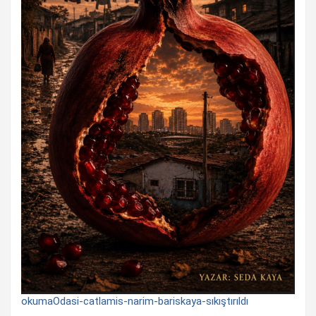
okumaOdasi-catlamis-narim-bariskaya-sıkıştırıldı