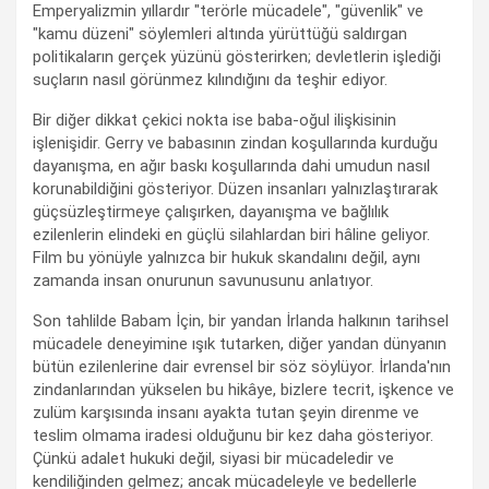
Emperyalizmin yıllardır "terörle mücadele", "güvenlik" ve
"kamu düzeni" söylemleri altında yürüttüğü saldırgan
politikaların gerçek yüzünü gösterirken; devletlerin işlediği
suçların nasıl görünmez kılındığını da teşhir ediyor.
Bir diğer dikkat çekici nokta ise baba-oğul ilişkisinin
işlenişidir. Gerry ve babasının zindan koşullarında kurduğu
dayanışma, en ağır baskı koşullarında dahi umudun nasıl
korunabildiğini gösteriyor. Düzen insanları yalnızlaştırarak
güçsüzleştirmeye çalışırken, dayanışma ve bağlılık
ezilenlerin elindeki en güçlü silahlardan biri hâline geliyor.
Film bu yönüyle yalnızca bir hukuk skandalını değil, aynı
zamanda insan onurunun savunusunu anlatıyor.
Son tahlilde Babam İçin, bir yandan İrlanda halkının tarihsel
mücadele deneyimine ışık tutarken, diğer yandan dünyanın
bütün ezilenlerine dair evrensel bir söz söylüyor. İrlanda'nın
zindanlarından yükselen bu hikâye, bizlere tecrit, işkence ve
zulüm karşısında insanı ayakta tutan şeyin direnme ve
teslim olmama iradesi olduğunu bir kez daha gösteriyor.
Çünkü adalet hukuki değil, siyasi bir mücadeledir ve
kendiliğinden gelmez; ancak mücadeleyle ve bedellerle