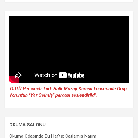
ODTÜ Personeli Türk Halk Müziği Korosu konserinde Grup
Yorum'un "Yar Gelmiş" parçası seslendirildi.
OKUMA SALONU
Okuma Odasında Bu Hafta: Çatlamış Narım