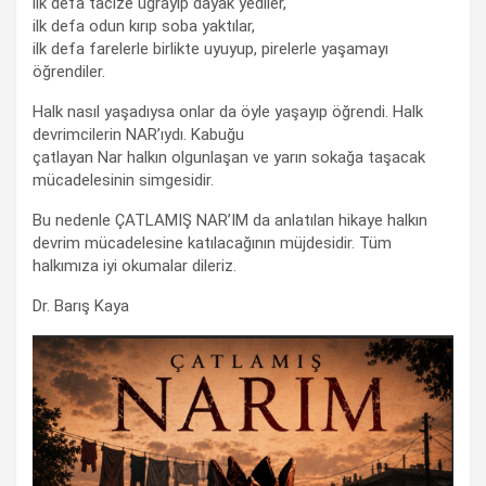
ilk defa tacize uğrayıp dayak yediler,
ilk defa odun kırıp soba yaktılar,
ilk defa farelerle birlikte uyuyup, pirelerle yaşamayı
öğrendiler.
Halk nasıl yaşadıysa onlar da öyle yaşayıp öğrendi. Halk
devrimcilerin NAR’ıydı. Kabuğu
çatlayan Nar halkın olgunlaşan ve yarın sokağa taşacak
mücadelesinin simgesidir.
Bu nedenle ÇATLAMIŞ NAR’IM da anlatılan hikaye halkın
devrim mücadelesine katılacağının müjdesidir. Tüm
halkımıza iyi okumalar dileriz.
Dr. Barış Kaya