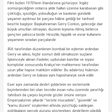
Film bizleri 1970'lerin İrlanda'sına götürüyor. İngiliz
sömürgeciliğinin onlarca yıldır halkın üzerine karabasan gibi
çöktüğü, işsizliğin, yoksulluğun ve baskının gündelik
yaşamın ayrılmaz bir parçası hâline geldiği bir tarihsel
kesitte başlıyor. Başkahraman Gerry Conlon, geleceğe dair
büyük umutları olmayan, düzenin kıyısına itilmiş binlerce
gençten yalnızca biridir. Hırsızlık, hippilik ve esrar kullanımı
yaşamının sıradan parçalarıdır.
IRA tarafından düzenlenen bombalı bir eylemin ardından
Gerry ve ailesi, hiçbir somut delil olmaksızın suçlanır.
İşkenceyle alınan ifadeler, uydurulan kanıtlar ve siyasi
komplolar sonucunda Kraliçe'nin mahkemesi tarafından
uzun yıllar hapse mahkûm edilirler. Bu adaletsiz hükmün
ardından Gerry ve babası aynı hapishaneye sevk edilir.
Eser aynı zamanda devlet şiddetinin en sistematik
biçimlerinden biri olan tecridin insan ruhu üzerinde yarattığı
tahribatı da çarpıcı biçimde gözler önüne seriyor.
Emperyalizmin yıllardır "terörle mücadele", "güvenlik" ve
"kamu düzeni" söylemleri altında yürüttüğü saldırgan
politikaların gerçek yüzünü gösterirken; devletlerin işlediği