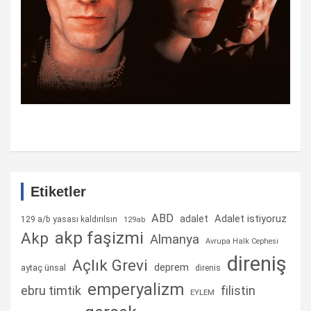
Etiketler
ABD
Adalet istiyoruz
adalet
129 a/b yasası kaldırılsın
129ab
akp faşizmi
Akp
Almanya
Avrupa Halk Cephesi
direniş
Açlık Grevi
deprem
aytaç ünsal
direnis
emperyalizm
ebru timtik
filistin
EYLEM