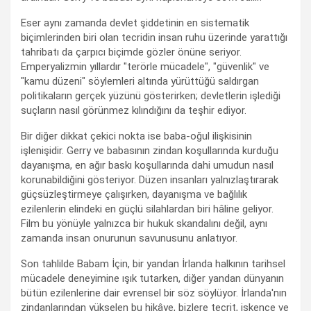
Eser aynı zamanda devlet şiddetinin en sistematik
biçimlerinden biri olan tecridin insan ruhu üzerinde yarattığı
tahribatı da çarpıcı biçimde gözler önüne seriyor.
Emperyalizmin yıllardır "terörle mücadele", "güvenlik" ve
"kamu düzeni" söylemleri altında yürüttüğü saldırgan
politikaların gerçek yüzünü gösterirken; devletlerin işlediği
suçların nasıl görünmez kılındığını da teşhir ediyor.
Bir diğer dikkat çekici nokta ise baba-oğul ilişkisinin
işlenişidir. Gerry ve babasının zindan koşullarında kurduğu
dayanışma, en ağır baskı koşullarında dahi umudun nasıl
korunabildiğini gösteriyor. Düzen insanları yalnızlaştırarak
güçsüzleştirmeye çalışırken, dayanışma ve bağlılık
ezilenlerin elindeki en güçlü silahlardan biri hâline geliyor.
Film bu yönüyle yalnızca bir hukuk skandalını değil, aynı
zamanda insan onurunun savunusunu anlatıyor.
Son tahlilde Babam İçin, bir yandan İrlanda halkının tarihsel
mücadele deneyimine ışık tutarken, diğer yandan dünyanın
bütün ezilenlerine dair evrensel bir söz söylüyor. İrlanda'nın
zindanlarından yükselen bu hikâye, bizlere tecrit, işkence ve