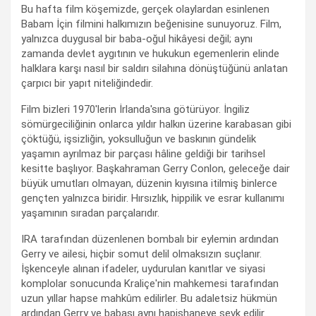
Bu hafta film köşemizde, gerçek olaylardan esinlenen
Babam İçin filmini halkımızın beğenisine sunuyoruz. Film,
yalnızca duygusal bir baba-oğul hikâyesi değil; aynı
zamanda devlet aygıtının ve hukukun egemenlerin elinde
halklara karşı nasıl bir saldırı silahına dönüştüğünü anlatan
çarpıcı bir yapıt niteliğindedir.
Film bizleri 1970'lerin İrlanda'sına götürüyor. İngiliz
sömürgeciliğinin onlarca yıldır halkın üzerine karabasan gibi
çöktüğü, işsizliğin, yoksulluğun ve baskının gündelik
yaşamın ayrılmaz bir parçası hâline geldiği bir tarihsel
kesitte başlıyor. Başkahraman Gerry Conlon, geleceğe dair
büyük umutları olmayan, düzenin kıyısına itilmiş binlerce
gençten yalnızca biridir. Hırsızlık, hippilik ve esrar kullanımı
yaşamının sıradan parçalarıdır.
IRA tarafından düzenlenen bombalı bir eylemin ardından
Gerry ve ailesi, hiçbir somut delil olmaksızın suçlanır.
İşkenceyle alınan ifadeler, uydurulan kanıtlar ve siyasi
komplolar sonucunda Kraliçe'nin mahkemesi tarafından
uzun yıllar hapse mahkûm edilirler. Bu adaletsiz hükmün
ardından Gerry ve babası aynı hapishaneye sevk edilir.