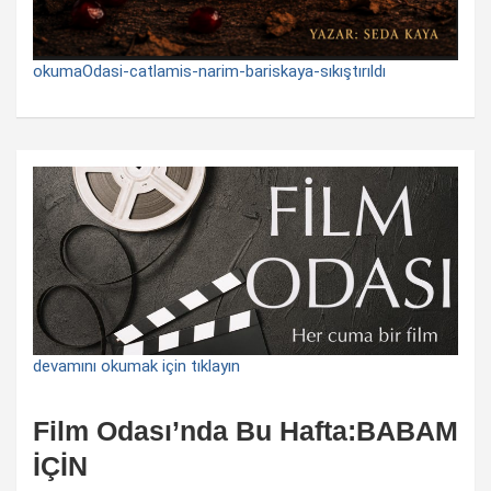
okumaOdasi-catlamis-narim-bariskaya-sıkıştırıldı
devamını okumak için tıklayın
Film Odası’nda Bu Hafta:BABAM
İÇİN