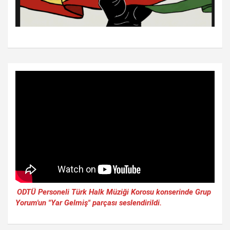
ODTÜ Personeli Türk Halk Müziği Korosu konserinde Grup
Yorum'un "Yar Gelmiş" parçası seslendirildi.