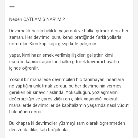
°°°
Neden ÇATLAMIŞ NAR’IM ?
Devrimcilik halkla birlikte yaşamak ve halka gitmek deriz her
zaman. Her devrimci bunu kendi pratiğinde farklı yollarla
somutlar. Kimi kapı kapı gezip kitle çalışması
yapar, kimi hazır emek verilmiş ilişkileri geliştirir, kimi
esnafın kapısını aşındırır.. halka gitmek kavramı hayatın
içinde öğrenilir.
Yoksul bir mahallede devrimcileri hiç tanımayan insanlara
ne yaptığını anlatmak zordur; bu her devrimcinin vermesi
gereken bir sınavdır aslında. Yoksulluğun, yozlaşmanın,
değersizliğin ve çaresizliğin en çıplak yaşandığı yoksul
mahallerde devrimciler de kapitalizmin yaşamda nasıl vücut
bulduğunu görür.
Bu kitapta ki devrimciler yüzmeyi tam olarak öğrenmeden
denize daldılar, kah boğuldular,