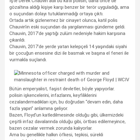
İşte Derek Chauvin adlı bu katil polisin, daha önce de
gözaltına aldığı kişiye karşı benzer bir terör uyguladığı, ama
o suçundan dolayı tutuklanmadığı ortaya çıktı.
Ortada artık gizlenemez bir cinayet olunca, katil polis
Chauvin’in eski suçundan da yargılanması gündeme geldi.
Chauvin, 2017’de yaptığı zulüm nedeniyle hakim karşısına
çıkarıldı.
Chauvin, 2017’de yerde yatan kelepçeli 14 yaşındaki siyahi
bir çocuğun ensesine dizi ile basmak ve başına el feneri ile
vurmakla suçlandı.
Bütün emperyalist, faşist devletler, böyle yapıyorlar.
polisin işkencelerini, infazlarını, keyfiliklerini
cezalandırmadıkları için, bu doğrudan “devam edin, daha
fazla yapın” anlamına geliyor.
Bazen, Floyd’un katledilmesinde olduğu gibi, ülkemizdeki
çeşitli infaz davalarında olduğu gibi, örtbas edilemeyince,
bazen cezalar vermek zorunda kalıyorlar.
Ama bu genellikle halkın öfkesi, tepkisi, sürekli