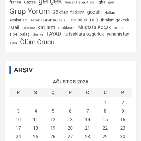
gerçek
fransa
gha
Gazze
Gerçek Haber Ajansı
grev
Grup Yorum
gözaltı
Gökhan Yıldırım
Halkın
Helin Bölek
HHB
ibrahim gökçek
Avukatları
Halkın Hukuk Bürosu
katliam
israil
Mustafa Koçak
mahkeme
polis
işkence
TAYAD
tutsaklara ozgurluk
yunanistan
sibel balaç
Suriye
Ölüm Orucu
zafer
ARŞİV
AĞUSTOS 2026
P
S
Ç
P
C
C
P
1
2
3
4
5
6
7
8
9
10
11
12
13
14
15
16
17
18
19
20
21
22
23
24
25
26
27
28
29
30