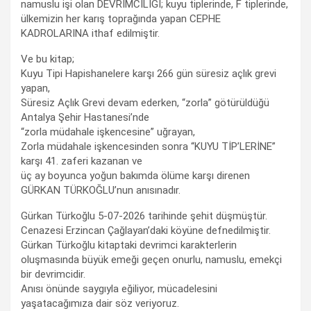
namuslu işi olan DEVRİMCİLİĞİ; kuyu tiplerinde, F tiplerinde,
ülkemizin her karış toprağında yapan CEPHE
KADROLARINA ithaf edilmiştir.
Ve bu kitap;
Kuyu Tipi Hapishanelere karşı 266 gün süresiz açlık grevi
yapan,
Süresiz Açlık Grevi devam ederken, “zorla” götürüldüğü
Antalya Şehir Hastanesi’nde
“zorla müdahale işkencesine” uğrayan,
Zorla müdahale işkencesinden sonra “KUYU TİP’LERİNE”
karşı 41. zaferi kazanan ve
üç ay boyunca yoğun bakımda ölüme karşı direnen
GÜRKAN TÜRKOĞLU’nun anısınadır.
Gürkan Türkoğlu 5-07-2026 tarihinde şehit düşmüştür.
Cenazesi Erzincan Çağlayan’daki köyüne defnedilmiştir.
Gürkan Türkoğlu kitaptaki devrimci karakterlerin
oluşmasında büyük emeği geçen onurlu, namuslu, emekçi
bir devrimcidir.
Anısı önünde saygıyla eğiliyor, mücadelesini
yaşatacağımıza dair söz veriyoruz.