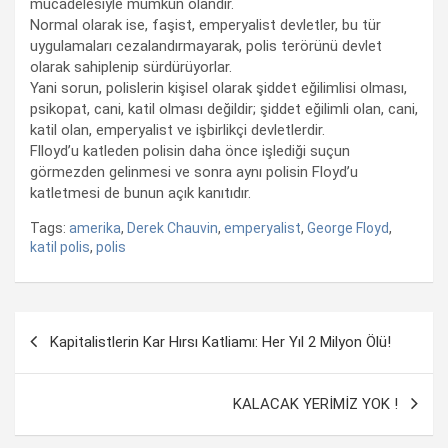
mücadelesiyle mümkün olandır.
Normal olarak ise, faşist, emperyalist devletler, bu tür
uygulamaları cezalandırmayarak, polis terörünü devlet
olarak sahiplenip sürdürüyorlar.
Yani sorun, polislerin kişisel olarak şiddet eğilimlisi olması,
psikopat, cani, katil olması değildir; şiddet eğilimli olan, cani,
katil olan, emperyalist ve işbirlikçi devletlerdir.
Flloyd’u katleden polisin daha önce işlediği suçun
görmezden gelinmesi ve sonra aynı polisin Floyd’u
katletmesi de bunun açık kanıtıdır.
Tags:
amerika
,
Derek Chauvin
,
emperyalist
,
George Floyd
,
katil polis
,
polis
Yazı
Kapitalistlerin Kar Hırsı Katliamı: Her Yıl 2 Milyon Ölü!
dolaşımı
KALACAK YERİMİZ YOK !