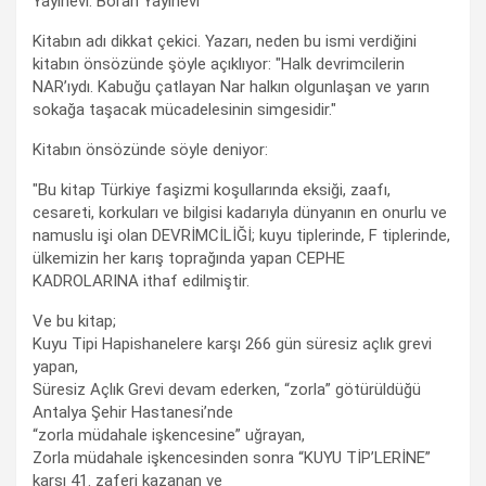
Yayınevi: Boran Yayınevi
Kitabın adı dikkat çekici. Yazarı, neden bu ismi verdiğini
kitabın önsözünde şöyle açıklıyor: "Halk devrimcilerin
NAR’ıydı. Kabuğu çatlayan Nar halkın olgunlaşan ve yarın
sokağa taşacak mücadelesinin simgesidir."
Kitabın önsözünde söyle deniyor:
"Bu kitap Türkiye faşizmi koşullarında eksiği, zaafı,
cesareti, korkuları ve bilgisi kadarıyla dünyanın en onurlu ve
namuslu işi olan DEVRİMCİLİĞİ; kuyu tiplerinde, F tiplerinde,
ülkemizin her karış toprağında yapan CEPHE
KADROLARINA ithaf edilmiştir.
Ve bu kitap;
Kuyu Tipi Hapishanelere karşı 266 gün süresiz açlık grevi
yapan,
Süresiz Açlık Grevi devam ederken, “zorla” götürüldüğü
Antalya Şehir Hastanesi’nde
“zorla müdahale işkencesine” uğrayan,
Zorla müdahale işkencesinden sonra “KUYU TİP’LERİNE”
karşı 41. zaferi kazanan ve