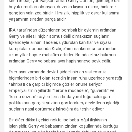
kesitte başlıyor. Başkahraman Gerry Conlon, geleceğe dair
büyük umutları olmayan, düzenin kıyısına itilmiş binlerce
gençten yalnızca biridir. Hırsızlık, hippilik ve esrar kullanımı
yaşamının sıradan parçalarıdır.
IRA tarafından düzenlenen bombalı bir eylemin ardından
Gerry ve ailesi, hiçbir somut delil olmaksızın suçlanır.
İşkenceyle alınan ifadeler, uydurulan kanıtlar ve siyasi
komplolar sonucunda Kraliçe'nin mahkemesi tarafından
uzun yıllar hapse mahkûm edilirler. Bu adaletsiz hükmün
ardından Gerry ve babası aynı hapishaneye sevk edilir.
Eser aynı zamanda devlet şiddetinin en sistematik
biçimlerinden biri olan tecridin insan ruhu üzerinde yarattığı
tahribatı da çarpıcı biçimde gözler önüne seriyor.
Emperyalizmin yıllardır "terörle mücadele", "güvenlik" ve
"kamu düzeni" söylemleri altında yürüttüğü saldırgan
politikaların gerçek yüzünü gösterirken; devletlerin işlediği
suçların nasıl görünmez kılındığını da teşhir ediyor.
Bir diğer dikkat çekici nokta ise baba-oğul ilişkisinin
işlenişidir. Gerry ve babasının zindan koşullarında kurduğu