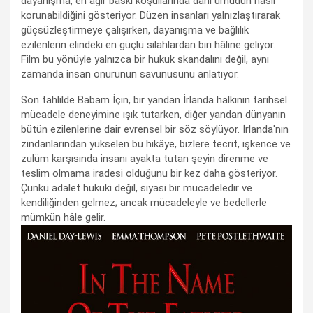
dayanışma, en ağır baskı koşullarında dahi umudun nasıl
korunabildiğini gösteriyor. Düzen insanları yalnızlaştırarak
güçsüzleştirmeye çalışırken, dayanışma ve bağlılık
ezilenlerin elindeki en güçlü silahlardan biri hâline geliyor.
Film bu yönüyle yalnızca bir hukuk skandalını değil, aynı
zamanda insan onurunun savunusunu anlatıyor.
Son tahlilde Babam İçin, bir yandan İrlanda halkının tarihsel
mücadele deneyimine ışık tutarken, diğer yandan dünyanın
bütün ezilenlerine dair evrensel bir söz söylüyor. İrlanda'nın
zindanlarından yükselen bu hikâye, bizlere tecrit, işkence ve
zulüm karşısında insanı ayakta tutan şeyin direnme ve
teslim olmama iradesi olduğunu bir kez daha gösteriyor.
Çünkü adalet hukuki değil, siyasi bir mücadeledir ve
kendiliğinden gelmez; ancak mücadeleyle ve bedellerle
mümkün hâle gelir.