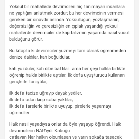
Yoksul bir mahallede devrimcileri hiç tanımayan insanlara
ne yaptığını anlatmak zordur; bu her devrimcinin vermesi
gereken bir sınavdır aslında. Yoksulluğun, yozlaşmanın,
değersizliğin ve çaresizliğin en çıplak yaşandığı yoksul
mahallerde devrimciler de kapitalizmin yaşamda nasıl vücut
bulduğunu görür.
Bu kitapta ki devrimciler yüzmeyi tam olarak öğrenmeden
denize daldılar, kah boğuldular,
kah yüzdüler, kah dibe battılar.. ama her şeyi halkla birlikte
öğrenip halkla birlikte aştılar. İlk defa uyuşturucu kullanan
gençlerle tanıştılar,
ilk defa tacize uğrayıp dayak yediler,
ilk defa odun kırıp soba yaktılar,
ilk defa farelerle birlikte uyuyup, pirelerle yaşamayı
öğrendiler.
Halk nasıl yaşadıysa onlar da öyle yaşayıp öğrendi. Halk
devrimcilerin NAR’ıydı. Kabuğu
çatlayan Nar halkın olgunlaşan ve yarın sokağa taşacak