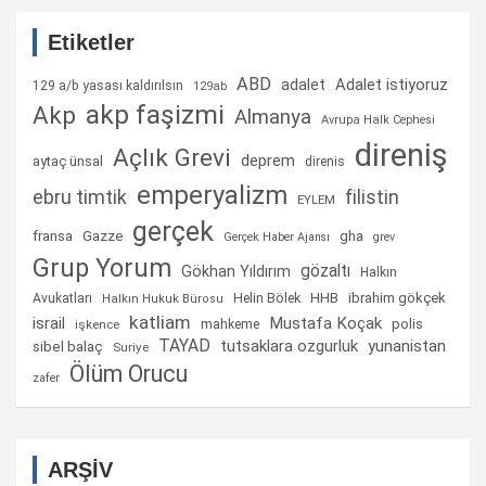
Etiketler
ABD
Adalet istiyoruz
adalet
129 a/b yasası kaldırılsın
129ab
akp faşizmi
Akp
Almanya
Avrupa Halk Cephesi
direniş
Açlık Grevi
deprem
aytaç ünsal
direnis
emperyalizm
ebru timtik
filistin
EYLEM
gerçek
fransa
gha
Gazze
Gerçek Haber Ajansı
grev
Grup Yorum
gözaltı
Gökhan Yıldırım
Halkın
Helin Bölek
HHB
ibrahim gökçek
Avukatları
Halkın Hukuk Bürosu
katliam
israil
Mustafa Koçak
mahkeme
polis
işkence
TAYAD
tutsaklara ozgurluk
yunanistan
sibel balaç
Suriye
Ölüm Orucu
zafer
ARŞİV