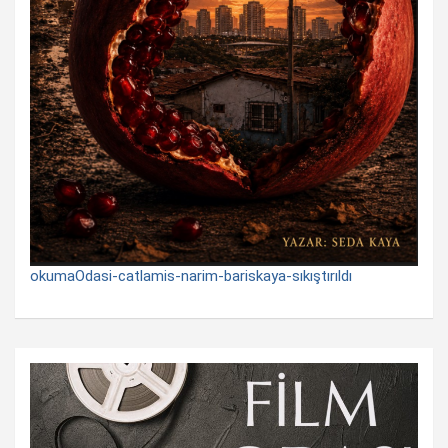
okumaOdasi-catlamis-narim-bariskaya-sıkıştırıldı