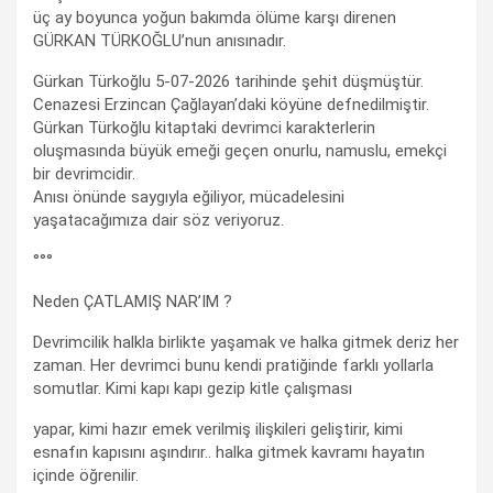
üç ay boyunca yoğun bakımda ölüme karşı direnen
GÜRKAN TÜRKOĞLU’nun anısınadır.
Gürkan Türkoğlu 5-07-2026 tarihinde şehit düşmüştür.
Cenazesi Erzincan Çağlayan’daki köyüne defnedilmiştir.
Gürkan Türkoğlu kitaptaki devrimci karakterlerin
oluşmasında büyük emeği geçen onurlu, namuslu, emekçi
bir devrimcidir.
Anısı önünde saygıyla eğiliyor, mücadelesini
yaşatacağımıza dair söz veriyoruz.
°°°
Neden ÇATLAMIŞ NAR’IM ?
Devrimcilik halkla birlikte yaşamak ve halka gitmek deriz her
zaman. Her devrimci bunu kendi pratiğinde farklı yollarla
somutlar. Kimi kapı kapı gezip kitle çalışması
yapar, kimi hazır emek verilmiş ilişkileri geliştirir, kimi
esnafın kapısını aşındırır.. halka gitmek kavramı hayatın
içinde öğrenilir.