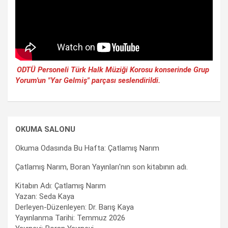
ODTÜ Personeli Türk Halk Müziği Korosu konserinde Grup
Yorum'un "Yar Gelmiş" parçası seslendirildi.
OKUMA SALONU
Okuma Odasında Bu Hafta: Çatlamış Narım
Çatlamış Narım, Boran Yayınları'nın son kitabının adı.
Kitabın Adı: Çatlamış Narım
Yazan: Seda Kaya
Derleyen-Düzenleyen: Dr. Barış Kaya
Yayınlanma Tarihi: Temmuz 2026