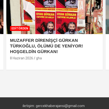
EDİTÖRDEN
MUZAFFER DİRENİŞÇİ GÜRKAN
TÜRKOĞLU, ÖLÜMÜ DE YENİYOR!
HOŞGELDİN GÜRKAN!
8 Haziran 2026
gha
iletişim: gercekhaberajansi@gmail.com