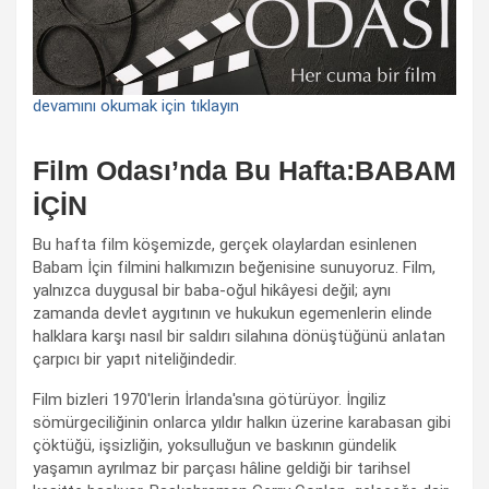
devamını okumak için tıklayın
Film Odası’nda Bu Hafta:BABAM
İÇİN
Bu hafta film köşemizde, gerçek olaylardan esinlenen
Babam İçin filmini halkımızın beğenisine sunuyoruz. Film,
yalnızca duygusal bir baba-oğul hikâyesi değil; aynı
zamanda devlet aygıtının ve hukukun egemenlerin elinde
halklara karşı nasıl bir saldırı silahına dönüştüğünü anlatan
çarpıcı bir yapıt niteliğindedir.
Film bizleri 1970'lerin İrlanda'sına götürüyor. İngiliz
sömürgeciliğinin onlarca yıldır halkın üzerine karabasan gibi
çöktüğü, işsizliğin, yoksulluğun ve baskının gündelik
yaşamın ayrılmaz bir parçası hâline geldiği bir tarihsel