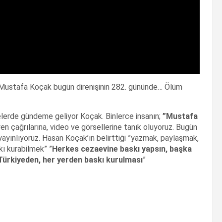
n Mustafa Koçak bugün direnişinin 282. gününde… Ölüm
telerde gündeme geliyor Koçak. Binlerce insanın;
”Mustafa
yen çağrılarına, video ve görsellerine tanık oluyoruz. Bugün
yayınlıyoruz. Hasan Koçak’ın belirttiği ”yazmak, paylaşmak,
ı kurabilmek” ”
Herkes cezaevine baskı yapsın, başka
Türkiyeden, her yerden baskı kurulması
”