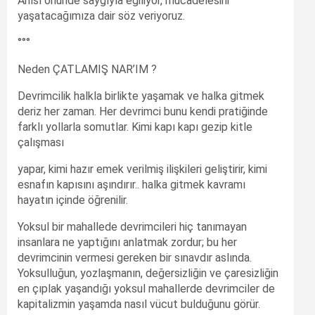
Anısı önünde saygıyla eğiliyor, mücadelesini
yaşatacağımıza dair söz veriyoruz.
°°°
Neden ÇATLAMIŞ NAR’IM ?
Devrimcilik halkla birlikte yaşamak ve halka gitmek
deriz her zaman. Her devrimci bunu kendi pratiğinde
farklı yollarla somutlar. Kimi kapı kapı gezip kitle
çalışması
yapar, kimi hazır emek verilmiş ilişkileri geliştirir, kimi
esnafın kapısını aşındırır.. halka gitmek kavramı
hayatın içinde öğrenilir.
Yoksul bir mahallede devrimcileri hiç tanımayan
insanlara ne yaptığını anlatmak zordur; bu her
devrimcinin vermesi gereken bir sınavdır aslında.
Yoksulluğun, yozlaşmanın, değersizliğin ve çaresizliğin
en çıplak yaşandığı yoksul mahallerde devrimciler de
kapitalizmin yaşamda nasıl vücut bulduğunu görür.