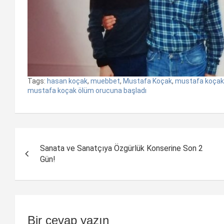
Tags:
hasan koçak
,
muebbet
,
Mustafa Koçak
,
mustafa koça
mustafa koçak ölüm orucuna başladı
Yazı
Sanata ve Sanatçıya Özgürlük Konserine Son 2
dolaşımı
Gün!
Bir cevap yazın