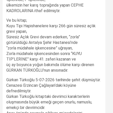
ülkemizin her karış toprağında yapan CEPHE
KADROLARINA ithaf edilmiştir.
Ve bu kitap;
Kuyu Tipi Hapishanelere karşı 266 gün süresiz açlık
grevi yapan,
Süresiz Açlık Grevi devam ederken, “zorla”
götürüldüğü Antalya Şehir Hastanesi’nde
“zorla müdahale işkencesine” uğrayan,
Zorla müdahale işkencesinden sonra “KUYU
TİP’LERİNE” karşı 41. zaferi kazanan ve
üç ay boyunca yoğun bakımda ölüme karşı direnen
GÜRKAN TÜRKOĞLU’nun anısınadır.
Gürkan Türkoğlu 5-07-2026 tarihinde şehit düşmüştür.
Cenazesi Erzincan Çağlayan’daki köyüne
defnedilmiştir.
Gürkan Türkoğlu kitaptaki devrimci karakterlerin
oluşmasında büyük emeği geçen onurlu, namuslu,
emekçi bir devrimcidir.