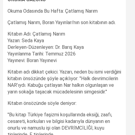
Okuma Odasında Bu Hafta: Çatlamış Narım
Çatlamış Narım, Boran Yayınları'nın son kitabının adı.
Kitabın Adı: Çatlamış Narım
Yazan: Seda Kaya
Derleyen-Düzenleyen: Dr. Barış Kaya
Yayınlanma Tarihi: Temmuz 2026
Yayınevi: Boran Yayınevi
Kitabın adı dikkat çekici. Yazarı, neden bu ismi verdiğini
kitabın önsözünde şöyle açıklıyor: "Halk devrimcilerin
NAR’ıydı. Kabuğu çatlayan Nar halkın olgunlaşan ve
yarın sokağa taşacak mücadelesinin simgesidir."
Kitabın önsözünde söyle deniyor:
"Bu kitap Türkiye faşizmi koşullarında eksiği, zaafı,
cesareti, korkuları ve bilgisi kadarıyla dünyanın en
onurlu ve namuslu işi olan DEVRİMCİLİĞİ; kuyu
tiplerinde, F tiplerinde,