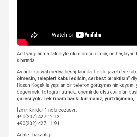
Adil yargılanma talebiyle ölüm orucu direnişine başlaya
sınırında…
Aylardır sosyal medya hesaplarında, belirli gazete ve si
ölmesin, talepleri kabul edilsin, serbest bırakılsın”
di
Hasan Koçak’la yapılan bir telefon görüşmesinin kaydını 
beğenmek, fotoğraf atmak.. önemli de olsa asıl olan bask
çaresi yok.
Tek ricam baskı kurmanız, yurtdışından, 
İzmir Kırıklar 1 nolu cezaevi :
+90(232) 427 12 12
+90(232) 427 11 91
Adalet bakanlığı :