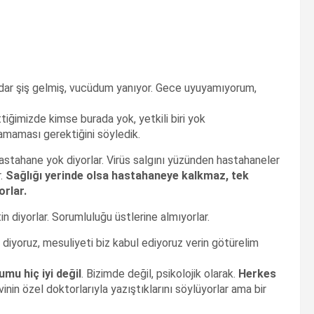
kadar şiş gelmiş, vucüdum yanıyor. Gece uyuyamıyorum,
iğimizde kimse burada yok, yetkili biri yok
amaması gerektiğini söyledik.
astahane yok diyorlar. Virüs salgını yüzünden hastahaneler
r.
Sağlığı yerinde olsa hastahaneye kalkmaz, tek
orlar.
 diyorlar. Sorumluluğu üstlerine almıyorlar.
 diyoruz, mesuliyeti biz kabul ediyoruz verin götürelim
mu hiç iyi değil
. Bizimde değil, psikolojik olarak.
Herkes
nin özel doktorlarıyla yazıştıklarını söylüyorlar ama bir