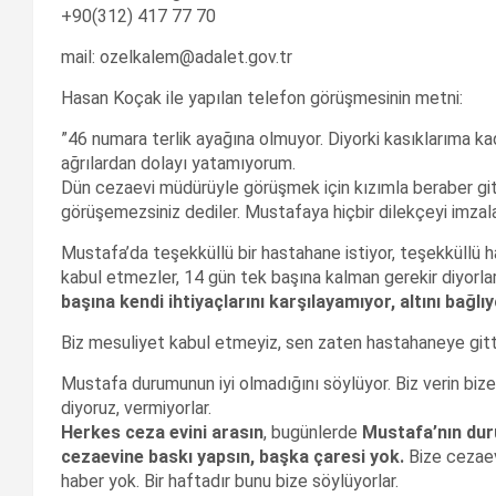
+90(312) 417 77 70
mail: ozelkalem@adalet.gov.tr
Hasan Koçak ile yapılan telefon görüşmesinin metni:
”46 numara terlik ayağına olmuyor. Diyorki kasıklarıma 
ağrılardan dolayı yatamıyorum.
Dün cezaevi müdürüyle görüşmek için kızımla beraber gitt
görüşemezsiniz dediler. Mustafaya hiçbir dilekçeyi imzal
Mustafa’da teşekküllü bir hastahane istiyor, teşekküllü h
kabul etmezler, 14 gün tek başına kalman gerekir diyorla
başına kendi ihtiyaçlarını karşılayamıyor, altını bağlıy
Biz mesuliyet kabul etmeyiz, sen zaten hastahaneye gittin
Mustafa durumunun iyi olmadığını söylüyor. Biz verin bize
diyoruz, vermiyorlar.
Herkes ceza evini arasın
, bugünlerde
Mustafa’nın duru
cezaevine baskı yapsın, başka çaresi yok.
Bize cezaevi
haber yok. Bir haftadır bunu bize söylüyorlar.