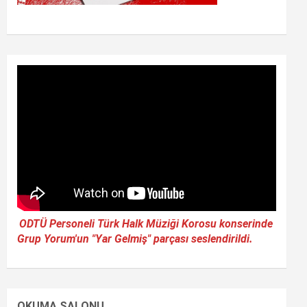
ODTÜ Personeli Türk Halk Müziği Korosu konserinde
Grup Yorum'un "Yar Gelmiş" parçası seslendirildi.
OKUMA SALONU