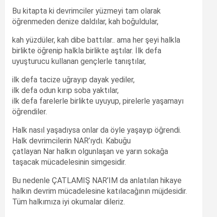
Bu kitapta ki devrimciler yüzmeyi tam olarak
öğrenmeden denize daldılar, kah boğuldular,
kah yüzdüler, kah dibe battılar.. ama her şeyi halkla
birlikte öğrenip halkla birlikte aştılar. İlk defa
uyuşturucu kullanan gençlerle tanıştılar,
ilk defa tacize uğrayıp dayak yediler,
ilk defa odun kırıp soba yaktılar,
ilk defa farelerle birlikte uyuyup, pirelerle yaşamayı
öğrendiler.
Halk nasıl yaşadıysa onlar da öyle yaşayıp öğrendi.
Halk devrimcilerin NAR’ıydı. Kabuğu
çatlayan Nar halkın olgunlaşan ve yarın sokağa
taşacak mücadelesinin simgesidir.
Bu nedenle ÇATLAMIŞ NAR’IM da anlatılan hikaye
halkın devrim mücadelesine katılacağının müjdesidir.
Tüm halkımıza iyi okumalar dileriz.