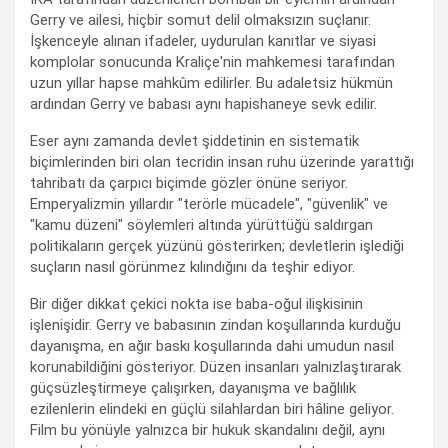
Gerry ve ailesi, hiçbir somut delil olmaksızın suçlanır.
İşkenceyle alınan ifadeler, uydurulan kanıtlar ve siyasi
komplolar sonucunda Kraliçe'nin mahkemesi tarafından
uzun yıllar hapse mahkûm edilirler. Bu adaletsiz hükmün
ardından Gerry ve babası aynı hapishaneye sevk edilir.
Eser aynı zamanda devlet şiddetinin en sistematik
biçimlerinden biri olan tecridin insan ruhu üzerinde yarattığı
tahribatı da çarpıcı biçimde gözler önüne seriyor.
Emperyalizmin yıllardır "terörle mücadele", "güvenlik" ve
"kamu düzeni" söylemleri altında yürüttüğü saldırgan
politikaların gerçek yüzünü gösterirken; devletlerin işlediği
suçların nasıl görünmez kılındığını da teşhir ediyor.
Bir diğer dikkat çekici nokta ise baba-oğul ilişkisinin
işlenişidir. Gerry ve babasının zindan koşullarında kurduğu
dayanışma, en ağır baskı koşullarında dahi umudun nasıl
korunabildiğini gösteriyor. Düzen insanları yalnızlaştırarak
güçsüzleştirmeye çalışırken, dayanışma ve bağlılık
ezilenlerin elindeki en güçlü silahlardan biri hâline geliyor.
Film bu yönüyle yalnızca bir hukuk skandalını değil, aynı