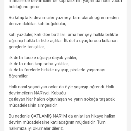
mahallerde devrimciler de kapitalizmin yaşamda nasıl vücut
bulduğunu görür.
Bu kitapta ki devrimciler yüzmeyi tam olarak öğrenmeden
denize daldılar, kah boğuldular,
kah yüzdüler, kah dibe battılar.. ama her şeyi halkla birlikte
öğrenip halkla birlikte aştılar. İlk defa uyuşturucu kullanan
gençlerle tanıştılar,
ilk defa tacize uğrayıp dayak yediler,
ilk defa odun kırıp soba yaktılar,
ilk defa farelerle birlikte uyuyup, pirelerle yaşamayı
öğrendiler.
Halk nasıl yaşadıysa onlar da öyle yaşayıp öğrendi. Halk
devrimcilerin NAR’ıydı. Kabuğu
çatlayan Nar halkın olgunlaşan ve yarın sokağa taşacak
mücadelesinin simgesidir.
Bu nedenle ÇATLAMIŞ NAR’IM da anlatılan hikaye halkın
devrim mücadelesine katılacağının müjdesidir. Tüm
halkımıza iyi okumalar dileriz.