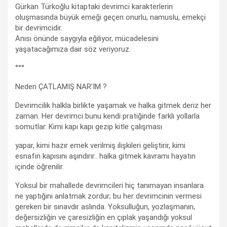
Gürkan Türkoğlu kitaptaki devrimci karakterlerin
oluşmasında büyük emeği geçen onurlu, namuslu, emekçi
bir devrimcidir.
Anısı önünde saygıyla eğiliyor, mücadelesini
yaşatacağımıza dair söz veriyoruz.
°°°
Neden ÇATLAMIŞ NAR’IM ?
Devrimcilik halkla birlikte yaşamak ve halka gitmek deriz her
zaman. Her devrimci bunu kendi pratiğinde farklı yollarla
somutlar. Kimi kapı kapı gezip kitle çalışması
yapar, kimi hazır emek verilmiş ilişkileri geliştirir, kimi
esnafın kapısını aşındırır.. halka gitmek kavramı hayatın
içinde öğrenilir.
Yoksul bir mahallede devrimcileri hiç tanımayan insanlara
ne yaptığını anlatmak zordur; bu her devrimcinin vermesi
gereken bir sınavdır aslında. Yoksulluğun, yozlaşmanın,
değersizliğin ve çaresizliğin en çıplak yaşandığı yoksul