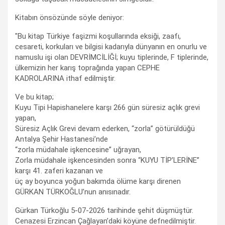
Kitabın önsözünde söyle deniyor:
"Bu kitap Türkiye faşizmi koşullarında eksiği, zaafı,
cesareti, korkuları ve bilgisi kadarıyla dünyanın en onurlu ve
namuslu işi olan DEVRİMCİLİĞİ; kuyu tiplerinde, F tiplerinde,
ülkemizin her karış toprağında yapan CEPHE
KADROLARINA ithaf edilmiştir.
Ve bu kitap;
Kuyu Tipi Hapishanelere karşı 266 gün süresiz açlık grevi
yapan,
Süresiz Açlık Grevi devam ederken, “zorla” götürüldüğü
Antalya Şehir Hastanesi’nde
“zorla müdahale işkencesine” uğrayan,
Zorla müdahale işkencesinden sonra “KUYU TİP’LERİNE”
karşı 41. zaferi kazanan ve
üç ay boyunca yoğun bakımda ölüme karşı direnen
GÜRKAN TÜRKOĞLU’nun anısınadır.
Gürkan Türkoğlu 5-07-2026 tarihinde şehit düşmüştür.
Cenazesi Erzincan Çağlayan’daki köyüne defnedilmiştir.