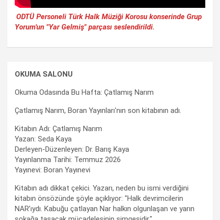
ODTÜ Personeli Türk Halk Müziği Korosu konserinde Grup
Yorum'un "Yar Gelmiş" parçası seslendirildi.
OKUMA SALONU
Okuma Odasında Bu Hafta: Çatlamış Narım
Çatlamış Narım, Boran Yayınları'nın son kitabının adı.
Kitabın Adı: Çatlamış Narım
Yazan: Seda Kaya
Derleyen-Düzenleyen: Dr. Barış Kaya
Yayınlanma Tarihi: Temmuz 2026
Yayınevi: Boran Yayınevi
Kitabın adı dikkat çekici. Yazarı, neden bu ismi verdiğini
kitabın önsözünde şöyle açıklıyor: "Halk devrimcilerin
NAR’ıydı. Kabuğu çatlayan Nar halkın olgunlaşan ve yarın
sokağa taşacak mücadelesinin simgesidir."