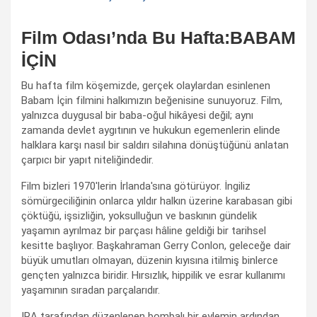
Film Odası’nda Bu Hafta:BABAM
İÇİN
Bu hafta film köşemizde, gerçek olaylardan esinlenen
Babam İçin filmini halkımızın beğenisine sunuyoruz. Film,
yalnızca duygusal bir baba-oğul hikâyesi değil; aynı
zamanda devlet aygıtının ve hukukun egemenlerin elinde
halklara karşı nasıl bir saldırı silahına dönüştüğünü anlatan
çarpıcı bir yapıt niteliğindedir.
Film bizleri 1970'lerin İrlanda'sına götürüyor. İngiliz
sömürgeciliğinin onlarca yıldır halkın üzerine karabasan gibi
çöktüğü, işsizliğin, yoksulluğun ve baskının gündelik
yaşamın ayrılmaz bir parçası hâline geldiği bir tarihsel
kesitte başlıyor. Başkahraman Gerry Conlon, geleceğe dair
büyük umutları olmayan, düzenin kıyısına itilmiş binlerce
gençten yalnızca biridir. Hırsızlık, hippilik ve esrar kullanımı
yaşamının sıradan parçalarıdır.
IRA tarafından düzenlenen bombalı bir eylemin ardından