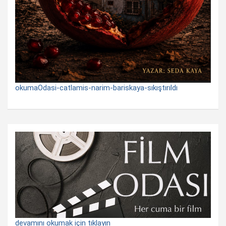
okumaOdasi-catlamis-narim-bariskaya-sıkıştırıldı
devamını okumak için tıklayın