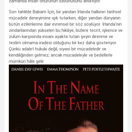
zamanda insan onurunun savunusunu anlatıyor.
Son tahlilde Babam İçin, bir yandan İrlanda halkının tarihsel
mücadele deneyimine ışık tutarken, diğer yandan dünyanın
bütün ezilenlerine dair evrensel bir söz söylüyor. İrlanda'nın
zindanlarından yükselen bu hikâye, bizlere tecrit, işkence ve
zulüm karşısında insanı ayakta tutan şeyin direnme ve
teslim olmama iradesi olduğunu bir kez daha gösteriyor.
Çünkü adalet hukuki değil, siyasi bir mücadeledir ve
kendiliğinden gelmez; ancak mücadeleyle ve bedellerle
mümkün hâle gelir.