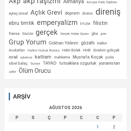
akp faşizmi
Akp
Almanya
Avrupa Halk Cephesi
direniş
Açlık Grevi
deprem
aytaç ünsal
direnis
emperyalizm
ebru timtik
filistin
EYLEM
gerçek
fransa
gha
Gazze
Gerçek Haber Ajansı
grev
Grup Yorum
gözaltı
Gökhan Yıldırım
Halkın
Helin Bölek
HHB
ibrahim gökçek
Avukatları
Halkın Hukuk Bürosu
katliam
israil
Mustafa Koçak
mahkeme
polis
işkence
TAYAD
tutsaklara ozgurluk
yunanistan
sibel balaç
Suriye
Ölüm Orucu
zafer
ARŞİV
AĞUSTOS 2026
P
S
Ç
P
C
C
P
1
2