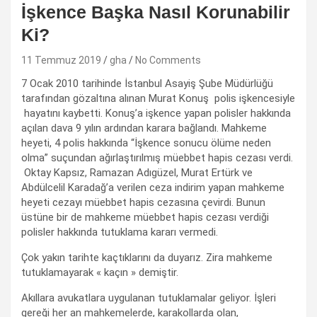
İşkence Başka Nasıl Korunabilir
Ki?
11 Temmuz 2019
gha
No Comments
7 Ocak 2010 tarihinde İstanbul Asayiş Şube Müdürlüğü
tarafından gözaltına alınan Murat Konuş polis işkencesiyle
hayatını kaybetti. Konuş’a işkence yapan polisler hakkında
açılan dava 9 yılın ardından karara bağlandı. Mahkeme
heyeti, 4 polis hakkında “İşkence sonucu ölüme neden
olma” suçundan ağırlaştırılmış müebbet hapis cezası verdi.
Oktay Kapsız, Ramazan Adıgüzel, Murat Ertürk ve
Abdülcelil Karadağ’a verilen ceza indirim yapan mahkeme
heyeti cezayı müebbet hapis cezasına çevirdi. Bunun
üstüne bir de mahkeme müebbet hapis cezası verdiği
polisler hakkında tutuklama kararı vermedi.
Çok yakın tarihte kaçtıklarını da duyarız. Zira mahkeme
tutuklamayarak « kaçın » demiştir.
Akıllara avukatlara uygulanan tutuklamalar geliyor. İşleri
gereği her an mahkemelerde, karakollarda olan,