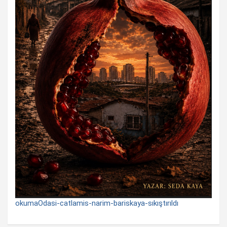
okumaOdasi-catlamis-narim-bariskaya-sıkıştırıldı