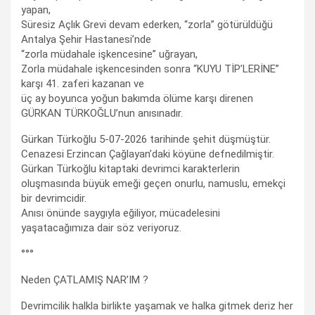
yapan,
Süresiz Açlık Grevi devam ederken, “zorla” götürüldüğü
Antalya Şehir Hastanesi’nde
“zorla müdahale işkencesine” uğrayan,
Zorla müdahale işkencesinden sonra “KUYU TİP’LERİNE”
karşı 41. zaferi kazanan ve
üç ay boyunca yoğun bakımda ölüme karşı direnen
GÜRKAN TÜRKOĞLU’nun anısınadır.
Gürkan Türkoğlu 5-07-2026 tarihinde şehit düşmüştür.
Cenazesi Erzincan Çağlayan’daki köyüne defnedilmiştir.
Gürkan Türkoğlu kitaptaki devrimci karakterlerin
oluşmasında büyük emeği geçen onurlu, namuslu, emekçi
bir devrimcidir.
Anısı önünde saygıyla eğiliyor, mücadelesini
yaşatacağımıza dair söz veriyoruz.
°°°
Neden ÇATLAMIŞ NAR’IM ?
Devrimcilik halkla birlikte yaşamak ve halka gitmek deriz her