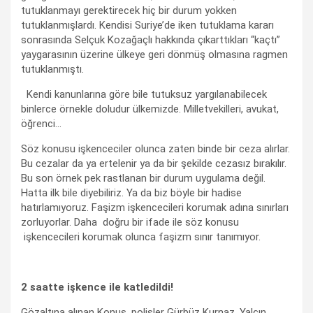
tutuklanmayı gerektirecek hiç bir durum yokken
tutuklanmışlardı. Kendisi Suriye’de iken tutuklama kararı
sonrasında Selçuk Kozağaçlı hakkında çıkarttıkları “kaçtı”
yaygarasının üzerine ülkeye geri dönmüş olmasına ragmen
tutuklanmıştı.
Kendi kanunlarına göre bile tutuksuz yargılanabilecek
binlerce örnekle doludur ülkemizde. Milletvekilleri, avukat,
öğrenci…
Söz konusu işkenceciler olunca zaten binde bir ceza alırlar.
Bu cezalar da ya ertelenir ya da bir şekilde cezasız bırakılır.
Bu son örnek pek rastlanan bir durum uygulama değil.
Hatta ilk bile diyebiliriz. Ya da biz böyle bir hadise
hatırlamıyoruz. Faşizm işkencecileri korumak adına sınırları
zorluyorlar. Daha doğru bir ifade ile söz konusu
işkencecileri korumak olunca faşizm sınır tanımıyor.
2 saatte işkence ile katledildi!
Gözaltına alınan Konuş, polisler Gürbüz Kurnaz, Yalçın