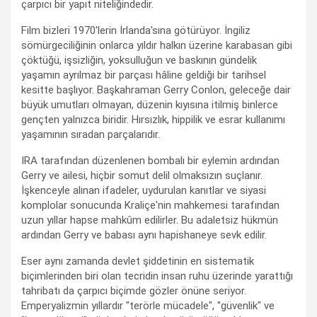
çarpıcı bir yapıt niteliğindedir.
Film bizleri 1970'lerin İrlanda'sına götürüyor. İngiliz
sömürgeciliğinin onlarca yıldır halkın üzerine karabasan gibi
çöktüğü, işsizliğin, yoksulluğun ve baskının gündelik
yaşamın ayrılmaz bir parçası hâline geldiği bir tarihsel
kesitte başlıyor. Başkahraman Gerry Conlon, geleceğe dair
büyük umutları olmayan, düzenin kıyısına itilmiş binlerce
gençten yalnızca biridir. Hırsızlık, hippilik ve esrar kullanımı
yaşamının sıradan parçalarıdır.
IRA tarafından düzenlenen bombalı bir eylemin ardından
Gerry ve ailesi, hiçbir somut delil olmaksızın suçlanır.
İşkenceyle alınan ifadeler, uydurulan kanıtlar ve siyasi
komplolar sonucunda Kraliçe'nin mahkemesi tarafından
uzun yıllar hapse mahkûm edilirler. Bu adaletsiz hükmün
ardından Gerry ve babası aynı hapishaneye sevk edilir.
Eser aynı zamanda devlet şiddetinin en sistematik
biçimlerinden biri olan tecridin insan ruhu üzerinde yarattığı
tahribatı da çarpıcı biçimde gözler önüne seriyor.
Emperyalizmin yıllardır "terörle mücadele", "güvenlik" ve