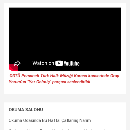
ODTÜ Personeli Türk Halk Müziği Korosu konserinde Grup
Yorum'un "Yar Gelmiş" parçası seslendirildi.
OKUMA SALONU
Okuma Odasında Bu Hafta: Çatlamış Narım