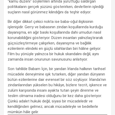
"kamu düzeni" söylemleri altında yürüttüğü saldırgan
politikaların gerçek yüzünü gösterirken; devletlerin işlediği
suçların nasıl görünmez kılındığını da teşhir ediyor.
Bir diğer dikkat çekici nokta ise baba-oğul ilişkisinin
işlenişidir. Gerry ve babasının zindan koşullarında kurduğu
dayanışma, en ağır baskı koşullarında dahi umudun nasıl
korunabildiğini gösteriyor. Düzen insanları yalnızlaştırarak
güçsüzleştirmeye çalışırken, dayanışma ve bağlılık
ezilenlerin elindeki en güçlü silahlardan biri hâline geliyor.
Film bu yönüyle yalnızca bir hukuk skandalını değil, aynı
zamanda insan onurunun savunusunu anlatıyor.
Son tahlilde Babam İçin, bir yandan İrlanda halkının tarihsel
mücadele deneyimine ışık tutarken, diğer yandan dünyanın
bütün ezilenlerine dair evrensel bir söz söylüyor. İrlanda'nın
zindanlarından yükselen bu hikâye, bizlere tecrit, işkence ve
zulüm karşısında insanı ayakta tutan şeyin direnme ve
teslim olmama iradesi olduğunu bir kez daha gösteriyor.
Çünkü adalet hukuki değil, siyasi bir mücadeledir ve
kendiliğinden gelmez; ancak mücadeleyle ve bedellerle
mümkün hâle gelir.