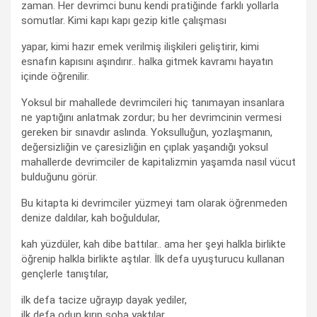
zaman. Her devrimci bunu kendi pratiğinde farklı yollarla
somutlar. Kimi kapı kapı gezip kitle çalışması
yapar, kimi hazır emek verilmiş ilişkileri geliştirir, kimi
esnafın kapısını aşındırır.. halka gitmek kavramı hayatın
içinde öğrenilir.
Yoksul bir mahallede devrimcileri hiç tanımayan insanlara
ne yaptığını anlatmak zordur; bu her devrimcinin vermesi
gereken bir sınavdır aslında. Yoksulluğun, yozlaşmanın,
değersizliğin ve çaresizliğin en çıplak yaşandığı yoksul
mahallerde devrimciler de kapitalizmin yaşamda nasıl vücut
bulduğunu görür.
Bu kitapta ki devrimciler yüzmeyi tam olarak öğrenmeden
denize daldılar, kah boğuldular,
kah yüzdüler, kah dibe battılar.. ama her şeyi halkla birlikte
öğrenip halkla birlikte aştılar. İlk defa uyuşturucu kullanan
gençlerle tanıştılar,
ilk defa tacize uğrayıp dayak yediler,
ilk defa odun kırıp soba yaktılar,