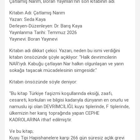
Çatlamış Narım, Boran Yayınları'nın son kitabının adı.
Kitabın Adı: Çatlamış Narım
Yazan: Seda Kaya
Derleyen-Düzenleyen: Dr. Barış Kaya
Yayınlanma Tarihi: Temmuz 2026
Yayınevi: Boran Yayınevi
Kitabın adı dikkat çekici. Yazarı, neden bu ismi verdiğini
kitabın önsözünde şöyle açıklıyor: "Halk devrimcilerin
NAR’ıydı. Kabuğu çatlayan Nar halkın olgunlaşan ve yarın
sokağa taşacak mücadelesinin simgesidir."
Kitabın önsözünde söyle deniyor:
"Bu kitap Türkiye faşizmi koşullarında eksiği, zaafı,
cesareti, korkuları ve bilgisi kadarıyla dünyanın en onurlu ve
namuslu işi olan DEVRİMCİLİĞİ; kuyu tiplerinde, F tiplerinde,
ülkemizin her karış toprağında yapan CEPHE
KADROLARINA ithaf edilmiştir.
Ve bu kitap;
Kuyu Tipi Hapishanelere karşı 266 gün süresiz açlık grevi