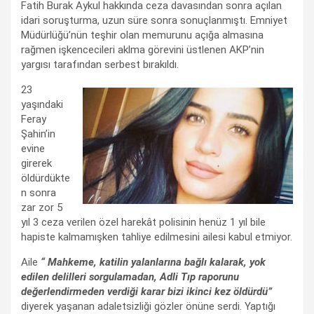
Fatih Burak Aykul hakkında ceza davasından sonra açılan
idari soruşturma, uzun süre sonra sonuçlanmıştı. Emniyet
Müdürlüğü’nün teşhir olan memurunu açığa almasına
rağmen işkencecileri aklma görevini üstlenen AKP’nin
yargısı tarafından serbest bırakıldı.
23
yaşındaki
Feray
Şahin’in
evine
girerek
öldürdükte
n sonra
zar zor 5
yıl 3 ceza verilen özel harekât polisinin henüz 1 yıl bile
hapiste kalmamışken tahliye edilmesini ailesi kabul etmiyor.
Aile
“ Mahkeme, katilin yalanlarına bağlı kalarak, yok
edilen delilleri sorgulamadan, Adli Tıp raporunu
değerlendirmeden verdiği karar bizi ikinci kez öldürdü”
diyerek yaşanan adaletsizliği gözler önüne serdi. Yaptığı