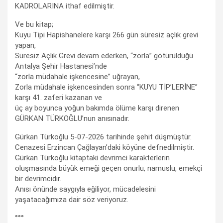
KADROLARINA ithaf edilmiştir.
Ve bu kitap;
Kuyu Tipi Hapishanelere karşı 266 gün süresiz açlık grevi
yapan,
Süresiz Açlık Grevi devam ederken, “zorla” götürüldüğü
Antalya Şehir Hastanesi’nde
“zorla müdahale işkencesine” uğrayan,
Zorla müdahale işkencesinden sonra “KUYU TİP’LERİNE”
karşı 41. zaferi kazanan ve
üç ay boyunca yoğun bakımda ölüme karşı direnen
GÜRKAN TÜRKOĞLU’nun anısınadır.
Gürkan Türkoğlu 5-07-2026 tarihinde şehit düşmüştür.
Cenazesi Erzincan Çağlayan’daki köyüne defnedilmiştir.
Gürkan Türkoğlu kitaptaki devrimci karakterlerin
oluşmasında büyük emeği geçen onurlu, namuslu, emekçi
bir devrimcidir.
Anısı önünde saygıyla eğiliyor, mücadelesini
yaşatacağımıza dair söz veriyoruz.
°°°