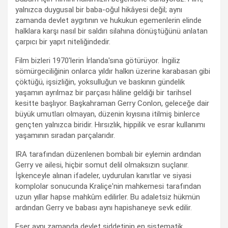
yalnızca duygusal bir baba-oğul hikâyesi değil; aynı
zamanda devlet aygıtının ve hukukun egemenlerin elinde
halklara karşı nasıl bir saldırı silahına dönüştüğünü anlatan
çarpıcı bir yapıt niteliğindedir.
Film bizleri 1970'lerin İrlanda'sına götürüyor. İngiliz
sömürgeciliğinin onlarca yıldır halkın üzerine karabasan gibi
çöktüğü, işsizliğin, yoksulluğun ve baskının gündelik
yaşamın ayrılmaz bir parçası hâline geldiği bir tarihsel
kesitte başlıyor. Başkahraman Gerry Conlon, geleceğe dair
büyük umutları olmayan, düzenin kıyısına itilmiş binlerce
gençten yalnızca biridir. Hırsızlık, hippilik ve esrar kullanımı
yaşamının sıradan parçalarıdır.
IRA tarafından düzenlenen bombalı bir eylemin ardından
Gerry ve ailesi, hiçbir somut delil olmaksızın suçlanır.
İşkenceyle alınan ifadeler, uydurulan kanıtlar ve siyasi
komplolar sonucunda Kraliçe'nin mahkemesi tarafından
uzun yıllar hapse mahkûm edilirler. Bu adaletsiz hükmün
ardından Gerry ve babası aynı hapishaneye sevk edilir.
Eser aynı zamanda devlet şiddetinin en sistematik