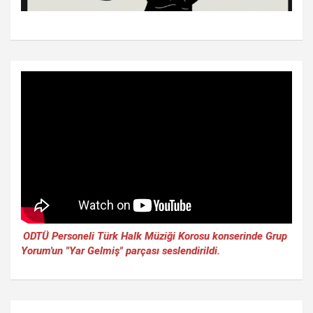
ODTÜ Personeli Türk Halk Müziği Korosu konserinde Grup
Yorum'un "Yar Gelmiş" parçası seslendirildi.