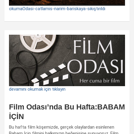
okumaOdasi-catlamis-narim-bariskaya-sıkıştırıldı
devamını okumak için tıklayın
Film Odası’nda Bu Hafta:BABAM
İÇİN
Bu hafta film köşemizde, gerçek olaylardan esinlenen
Babam İçin filmini halkımızın beğenisine sunuyoruz. Film,