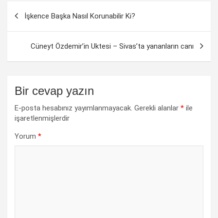
Yazı
İşkence Başka Nasıl Korunabilir Ki?
dolaşımı
Cüneyt Özdemir’in Uktesi – Sivas’ta yananların canı
Bir cevap yazın
E-posta hesabınız yayımlanmayacak.
Gerekli alanlar
*
ile
işaretlenmişlerdir
Yorum
*