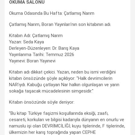
OKUMA SALONU
Okuma Odasında Bu Hafta: Çatlamış Narım
Çatlamış Narım, Boran Yayınları'nın son kitabının adı.
Kitabın Adı: Çatlamış Narım
Yazan: Seda Kaya
Derleyen-Düzenleyen: Dr. Barış Kaya
Yayınlanma Tarihi: Temmuz 2026
Yayınevi: Boran Yayınevi
Kitabın adı dikkat çekici. Yazarı, neden bu ismi verdiğini
kitabın önsözünde şöyle açıklıyor: "Halk devrimcilerin
NAR’ıydı. Kabuğu çatlayan Nar halkın olgunlaşan ve yarın
sokağa taşacak mücadelesinin simgesidir."
Kitabın önsözünde söyle deniyor:
"Bu kitap Türkiye faşizmi koşullarında eksiği, zaafı,
cesareti, korkuları ve bilgisi kadarıyla dünyanın en onurlu ve
namuslu işi olan DEVRİMCİLİĞİ; kuyu tiplerinde, F tiplerinde,
ülkemizin her karış toprağında yapan CEPHE