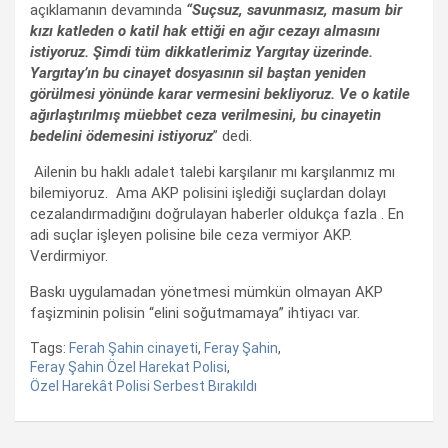
açıklamanın devamında
“Suçsuz, savunmasız, masum bir
kızı katleden o katil hak ettiği en ağır cezayı almasını
istiyoruz. Şimdi tüm dikkatlerimiz Yargıtay üzerinde.
Yargıtay’ın bu cinayet dosyasının sil baştan yeniden
görülmesi yönünde karar vermesini bekliyoruz. Ve o katile
ağırlaştırılmış müebbet ceza verilmesini, bu cinayetin
bedelini ödemesini istiyoruz
” dedi.
Ailenin bu haklı adalet talebi karşılanır mı karşılanmız mı
bilemiyoruz. Ama AKP polisini işlediği suçlardan dolayı
cezalandırmadığını doğrulayan haberler oldukça fazla . En
adi suçlar işleyen polisine bile ceza vermiyor AKP.
Verdirmiyor.
Baskı uygulamadan yönetmesi mümkün olmayan AKP
faşizminin polisin “elini soğutmamaya” ihtiyacı var.
Tags:
Ferah Şahin cinayeti
,
Feray Şahin
,
Feray Şahin Özel Harekat Polisi
,
Özel Harekât Polisi Serbest Bırakıldı