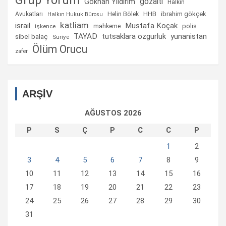
Grup Yorum
gözaltı
Gökhan Yıldırım
Halkın
Helin Bölek
HHB
ibrahim gökçek
Avukatları
Halkın Hukuk Bürosu
katliam
israil
Mustafa Koçak
mahkeme
polis
işkence
TAYAD
tutsaklara ozgurluk
yunanistan
sibel balaç
Suriye
Ölüm Orucu
zafer
ARŞİV
AĞUSTOS 2026
P
S
Ç
P
C
C
P
1
2
3
4
5
6
7
8
9
10
11
12
13
14
15
16
17
18
19
20
21
22
23
24
25
26
27
28
29
30
31