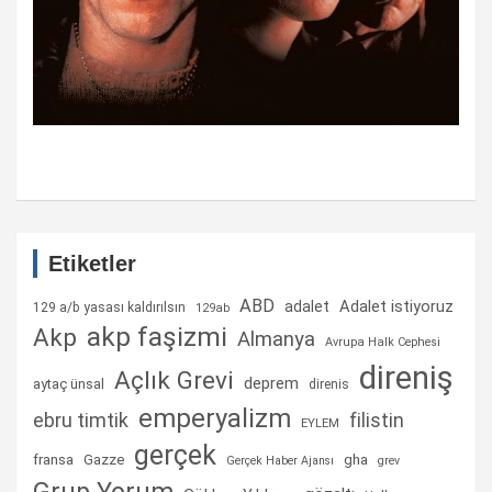
Etiketler
ABD
Adalet istiyoruz
adalet
129 a/b yasası kaldırılsın
129ab
akp faşizmi
Akp
Almanya
Avrupa Halk Cephesi
direniş
Açlık Grevi
deprem
aytaç ünsal
direnis
emperyalizm
ebru timtik
filistin
EYLEM
gerçek
fransa
gha
Gazze
Gerçek Haber Ajansı
grev