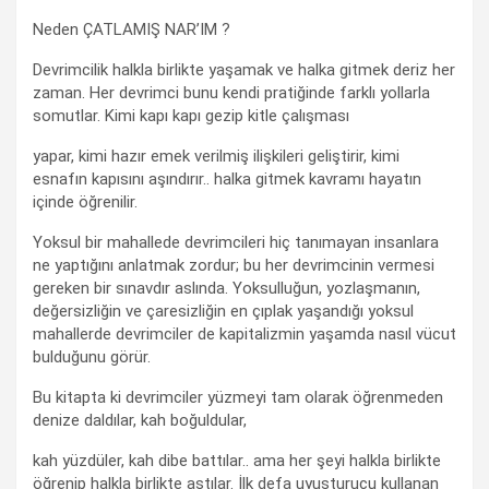
Neden ÇATLAMIŞ NAR’IM ?
Devrimcilik halkla birlikte yaşamak ve halka gitmek deriz her
zaman. Her devrimci bunu kendi pratiğinde farklı yollarla
somutlar. Kimi kapı kapı gezip kitle çalışması
yapar, kimi hazır emek verilmiş ilişkileri geliştirir, kimi
esnafın kapısını aşındırır.. halka gitmek kavramı hayatın
içinde öğrenilir.
Yoksul bir mahallede devrimcileri hiç tanımayan insanlara
ne yaptığını anlatmak zordur; bu her devrimcinin vermesi
gereken bir sınavdır aslında. Yoksulluğun, yozlaşmanın,
değersizliğin ve çaresizliğin en çıplak yaşandığı yoksul
mahallerde devrimciler de kapitalizmin yaşamda nasıl vücut
bulduğunu görür.
Bu kitapta ki devrimciler yüzmeyi tam olarak öğrenmeden
denize daldılar, kah boğuldular,
kah yüzdüler, kah dibe battılar.. ama her şeyi halkla birlikte
öğrenip halkla birlikte aştılar. İlk defa uyuşturucu kullanan