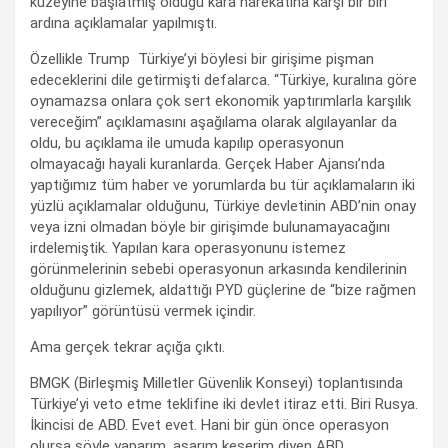
kuzeyine başlatmış olduğu kara harekatına karşı bir biri
ardına açıklamalar yapılmıştı.
Özellikle Trump Türkiye’yi böylesi bir girişime pişman
edeceklerini dile getirmişti defalarca. “Türkiye, kuralına göre
oynamazsa onlara çok sert ekonomik yaptırımlarla karşılık
vereceğim” açıklamasını aşağılama olarak algılayanlar da
oldu, bu açıklama ile umuda kapılıp operasyonun
olmayacağı hayali kuranlarda. Gerçek Haber Ajansı’nda
yaptığımız tüm haber ve yorumlarda bu tür açıklamaların iki
yüzlü açıklamalar olduğunu, Türkiye devletinin ABD’nin onay
veya izni olmadan böyle bir girişimde bulunamayacağını
irdelemiştik. Yapılan kara operasyonunu istemez
görünmelerinin sebebi operasyonun arkasında kendilerinin
olduğunu gizlemek, aldattığı PYD güçlerine de “bize rağmen
yapılıyor” görüntüsü vermek içindir.
Ama gerçek tekrar açığa çıktı.
BMGK (Birleşmiş Milletler Güvenlik Konseyi) toplantısında
Türkiye’yi veto etme teklifine iki devlet itiraz etti. Biri Rusya.
İkincisi de ABD. Evet evet. Hani bir gün önce operasyon
olursa şöyle yaparım, asarım keserim diyen ABD.