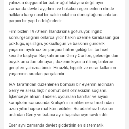
yalnızca duygusal bir baba-oğul hikâyesi değil; aynı
zamanda devlet aygıtının ve hukukun egemenlerin elinde
halklara karşı nasıl bir saldırı silahına dönüştüğünü anlatan
çarpıcı bir yapıt niteliğindedir.
Film bizleri 1970'lerin İrlanda'sına götürüyor. İngiliz
sömürgeciliğinin onlarca yıldır halkın üzerine karabasan gibi
çöktüğü, işsizliğin, yoksulluğun ve baskının gündelik
yaşamın ayrılmaz bir parçası hâline geldiği bir tarihsel
kesitte başlıyor. Başkahraman Gerry Conlon, geleceğe dair
büyük umutları olmayan, düzenin kıyısına itilmiş binlerce
gençten yalnızca biridir. Hırsızlık, hippilik ve esrar kullanımı
yaşamının sıradan parçalarıdır.
IRA tarafından düzenlenen bombalı bir eylemin ardından
Gerry ve ailesi, hiçbir somut delil olmaksızın suçlanır.
İşkenceyle alınan ifadeler, uydurulan kanıtlar ve siyasi
komplolar sonucunda Kraliçe'nin mahkemesi tarafından
uzun yıllar hapse mahkûm edilirler. Bu adaletsiz hükmün
ardından Gerry ve babası aynı hapishaneye sevk edilir.
Eser aynı zamanda devlet şiddetinin en sistematik