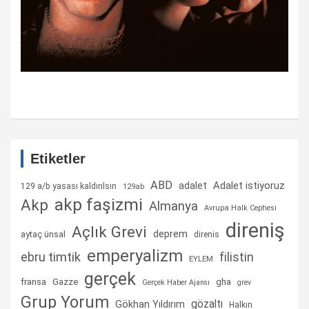
Etiketler
ABD
Adalet istiyoruz
adalet
129 a/b yasası kaldırılsın
129ab
akp faşizmi
Akp
Almanya
Avrupa Halk Cephesi
direniş
Açlık Grevi
deprem
aytaç ünsal
direnis
emperyalizm
ebru timtik
filistin
EYLEM
gerçek
fransa
gha
Gazze
Gerçek Haber Ajansı
grev
Grup Yorum
gözaltı
Gökhan Yıldırım
Halkın