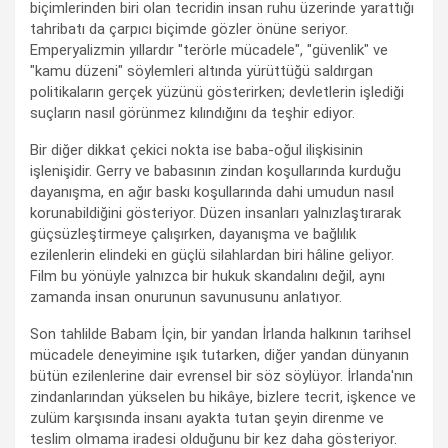
biçimlerinden biri olan tecridin insan ruhu üzerinde yarattığı
tahribatı da çarpıcı biçimde gözler önüne seriyor.
Emperyalizmin yıllardır "terörle mücadele", "güvenlik" ve
"kamu düzeni" söylemleri altında yürüttüğü saldırgan
politikaların gerçek yüzünü gösterirken; devletlerin işlediği
suçların nasıl görünmez kılındığını da teşhir ediyor.
Bir diğer dikkat çekici nokta ise baba-oğul ilişkisinin
işlenişidir. Gerry ve babasının zindan koşullarında kurduğu
dayanışma, en ağır baskı koşullarında dahi umudun nasıl
korunabildiğini gösteriyor. Düzen insanları yalnızlaştırarak
güçsüzleştirmeye çalışırken, dayanışma ve bağlılık
ezilenlerin elindeki en güçlü silahlardan biri hâline geliyor.
Film bu yönüyle yalnızca bir hukuk skandalını değil, aynı
zamanda insan onurunun savunusunu anlatıyor.
Son tahlilde Babam İçin, bir yandan İrlanda halkının tarihsel
mücadele deneyimine ışık tutarken, diğer yandan dünyanın
bütün ezilenlerine dair evrensel bir söz söylüyor. İrlanda'nın
zindanlarından yükselen bu hikâye, bizlere tecrit, işkence ve
zulüm karşısında insanı ayakta tutan şeyin direnme ve
teslim olmama iradesi olduğunu bir kez daha gösteriyor.