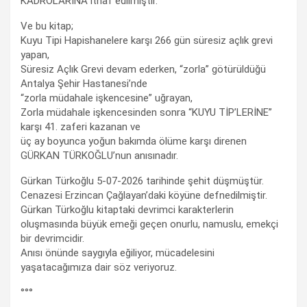
KADROLARINA ithaf edilmiştir.
Ve bu kitap;
Kuyu Tipi Hapishanelere karşı 266 gün süresiz açlık grevi
yapan,
Süresiz Açlık Grevi devam ederken, “zorla” götürüldüğü
Antalya Şehir Hastanesi’nde
“zorla müdahale işkencesine” uğrayan,
Zorla müdahale işkencesinden sonra “KUYU TİP’LERİNE”
karşı 41. zaferi kazanan ve
üç ay boyunca yoğun bakımda ölüme karşı direnen
GÜRKAN TÜRKOĞLU’nun anısınadır.
Gürkan Türkoğlu 5-07-2026 tarihinde şehit düşmüştür.
Cenazesi Erzincan Çağlayan’daki köyüne defnedilmiştir.
Gürkan Türkoğlu kitaptaki devrimci karakterlerin
oluşmasında büyük emeği geçen onurlu, namuslu, emekçi
bir devrimcidir.
Anısı önünde saygıyla eğiliyor, mücadelesini
yaşatacağımıza dair söz veriyoruz.
°°°