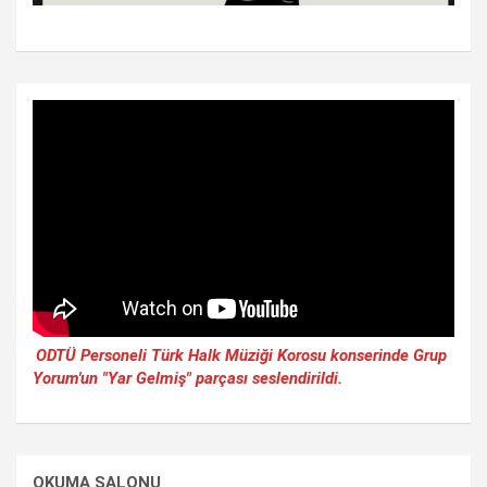
ODTÜ Personeli Türk Halk Müziği Korosu konserinde Grup
Yorum'un "Yar Gelmiş" parçası seslendirildi.
OKUMA SALONU