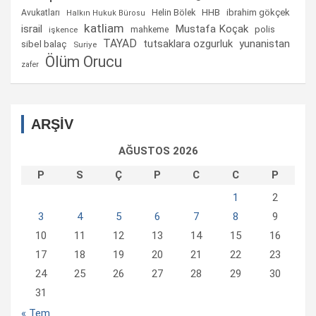
Helin Bölek
HHB
ibrahim gökçek
Avukatları
Halkın Hukuk Bürosu
katliam
israil
Mustafa Koçak
mahkeme
polis
işkence
TAYAD
tutsaklara ozgurluk
yunanistan
sibel balaç
Suriye
Ölüm Orucu
zafer
ARŞİV
AĞUSTOS 2026
P
S
Ç
P
C
C
P
1
2
3
4
5
6
7
8
9
10
11
12
13
14
15
16
17
18
19
20
21
22
23
24
25
26
27
28
29
30
31
« Tem