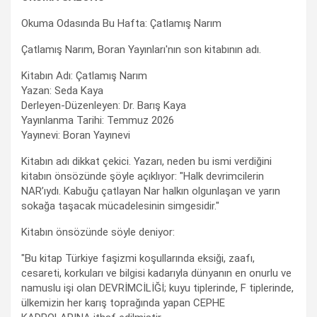
Okuma Odasında Bu Hafta: Çatlamış Narım
Çatlamış Narım, Boran Yayınları'nın son kitabının adı.
Kitabın Adı: Çatlamış Narım
Yazan: Seda Kaya
Derleyen-Düzenleyen: Dr. Barış Kaya
Yayınlanma Tarihi: Temmuz 2026
Yayınevi: Boran Yayınevi
Kitabın adı dikkat çekici. Yazarı, neden bu ismi verdiğini
kitabın önsözünde şöyle açıklıyor: "Halk devrimcilerin
NAR’ıydı. Kabuğu çatlayan Nar halkın olgunlaşan ve yarın
sokağa taşacak mücadelesinin simgesidir."
Kitabın önsözünde söyle deniyor:
"Bu kitap Türkiye faşizmi koşullarında eksiği, zaafı,
cesareti, korkuları ve bilgisi kadarıyla dünyanın en onurlu ve
namuslu işi olan DEVRİMCİLİĞİ; kuyu tiplerinde, F tiplerinde,
ülkemizin her karış toprağında yapan CEPHE