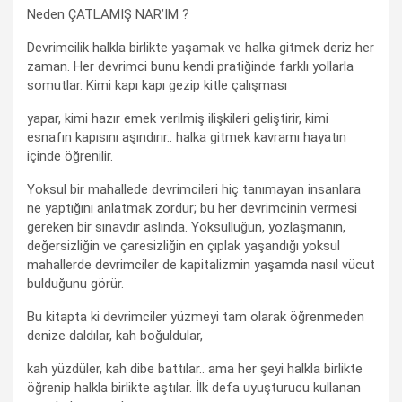
Neden ÇATLAMIŞ NAR’IM ?
Devrimcilik halkla birlikte yaşamak ve halka gitmek deriz her
zaman. Her devrimci bunu kendi pratiğinde farklı yollarla
somutlar. Kimi kapı kapı gezip kitle çalışması
yapar, kimi hazır emek verilmiş ilişkileri geliştirir, kimi
esnafın kapısını aşındırır.. halka gitmek kavramı hayatın
içinde öğrenilir.
Yoksul bir mahallede devrimcileri hiç tanımayan insanlara
ne yaptığını anlatmak zordur; bu her devrimcinin vermesi
gereken bir sınavdır aslında. Yoksulluğun, yozlaşmanın,
değersizliğin ve çaresizliğin en çıplak yaşandığı yoksul
mahallerde devrimciler de kapitalizmin yaşamda nasıl vücut
bulduğunu görür.
Bu kitapta ki devrimciler yüzmeyi tam olarak öğrenmeden
denize daldılar, kah boğuldular,
kah yüzdüler, kah dibe battılar.. ama her şeyi halkla birlikte
öğrenip halkla birlikte aştılar. İlk defa uyuşturucu kullanan