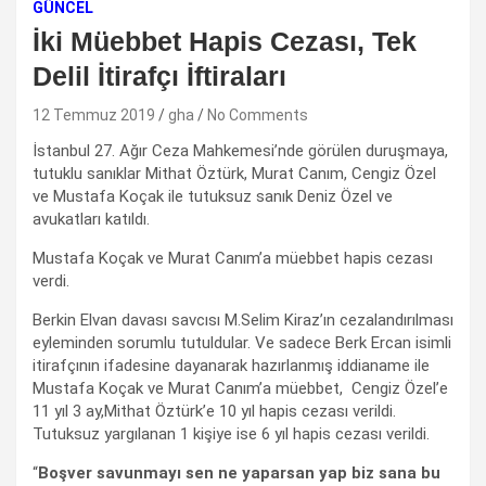
GÜNCEL
İki Müebbet Hapis Cezası, Tek
Delil İtirafçı İftiraları
12 Temmuz 2019
gha
No Comments
İstanbul 27. Ağır Ceza Mahkemesi’nde görülen duruşmaya,
tutuklu sanıklar Mithat Öztürk, Murat Canım, Cengiz Özel
ve Mustafa Koçak ile tutuksuz sanık Deniz Özel ve
avukatları katıldı.
Mustafa Koçak ve Murat Canım’a müebbet hapis cezası
verdi.
Berkin Elvan davası savcısı M.Selim Kiraz’ın cezalandırılması
eyleminden sorumlu tutuldular. Ve sadece Berk Ercan isimli
itirafçının ifadesine dayanarak hazırlanmış iddianame ile
Mustafa Koçak ve Murat Canım’a müebbet, Cengiz Özel’e
11 yıl 3 ay,Mithat Öztürk’e 10 yıl hapis cezası verildi.
Tutuksuz yargılanan 1 kişiye ise 6 yıl hapis cezası verildi.
“
Boşver savunmayı sen ne yaparsan yap biz sana bu