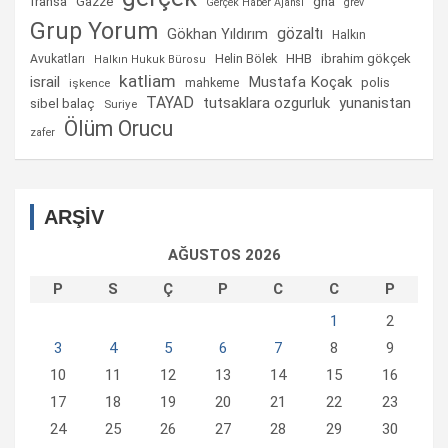
fransa
gha
Gazze
Gerçek Haber Ajansı
grev
Grup Yorum
gözaltı
Gökhan Yıldırım
Halkın
Helin Bölek
HHB
ibrahim gökçek
Avukatları
Halkın Hukuk Bürosu
katliam
israil
Mustafa Koçak
mahkeme
polis
işkence
TAYAD
tutsaklara ozgurluk
yunanistan
sibel balaç
Suriye
Ölüm Orucu
zafer
ARŞİV
AĞUSTOS 2026
P
S
Ç
P
C
C
P
1
2
3
4
5
6
7
8
9
10
11
12
13
14
15
16
17
18
19
20
21
22
23
24
25
26
27
28
29
30