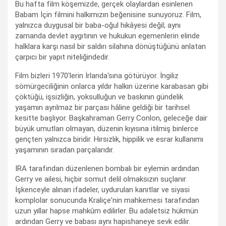
Bu hafta film köşemizde, gerçek olaylardan esinlenen
Babam İçin filmini halkımızın beğenisine sunuyoruz. Film,
yalnızca duygusal bir baba-oğul hikâyesi değil; aynı
zamanda devlet aygıtının ve hukukun egemenlerin elinde
halklara karşı nasıl bir saldırı silahına dönüştüğünü anlatan
çarpıcı bir yapıt niteliğindedir.
Film bizleri 1970'lerin İrlanda'sına götürüyor. İngiliz
sömürgeciliğinin onlarca yıldır halkın üzerine karabasan gibi
çöktüğü, işsizliğin, yoksulluğun ve baskının gündelik
yaşamın ayrılmaz bir parçası hâline geldiği bir tarihsel
kesitte başlıyor. Başkahraman Gerry Conlon, geleceğe dair
büyük umutları olmayan, düzenin kıyısına itilmiş binlerce
gençten yalnızca biridir. Hırsızlık, hippilik ve esrar kullanımı
yaşamının sıradan parçalarıdır.
IRA tarafından düzenlenen bombalı bir eylemin ardından
Gerry ve ailesi, hiçbir somut delil olmaksızın suçlanır.
İşkenceyle alınan ifadeler, uydurulan kanıtlar ve siyasi
komplolar sonucunda Kraliçe'nin mahkemesi tarafından
uzun yıllar hapse mahkûm edilirler. Bu adaletsiz hükmün
ardından Gerry ve babası aynı hapishaneye sevk edilir.