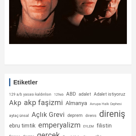
Etiketler
ABD
Adalet istiyoruz
adalet
129 a/b yasası kaldırılsın
129ab
akp faşizmi
Akp
Almanya
Avrupa Halk Cephesi
direniş
Açlık Grevi
deprem
aytaç ünsal
direnis
emperyalizm
ebru timtik
filistin
EYLEM
gerçek