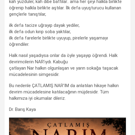
kah yüzdüler, kah dibe battılar.. ama her şeyi halkla birlikte
öğrenip halkla birlikte aştılar. İlk defa uyuşturucu kullanan
gençlerle tanıştılar,
ilk defa tacize uğrayıp dayak yediler,
ilk defa odun kırıp soba yaktılar,
ilk defa farelerle birlikte uyuyup, pirelerle yaşamayı
öğrendiler.
Halk nasıl yaşadıysa onlar da öyle yaşayıp öğrendi. Halk
devrimcilerin NAR’ıydı. Kabuğu
çatlayan Nar halkın olgunlaşan ve yarın sokağa taşacak
mücadelesinin simgesidir.
Bu nedenle ÇATLAMIŞ NAR’IM da anlatılan hikaye halkın
devrim mücadelesine katılacağının müjdesidir. Tüm
halkımıza iyi okumalar dileriz.
Dr. Barış Kaya