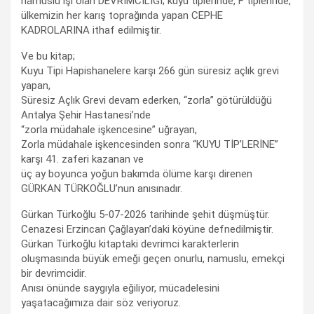
namuslu işi olan DEVRİMCİLİĞİ; kuyu tiplerinde, F tiplerinde,
ülkemizin her karış toprağında yapan CEPHE
KADROLARINA ithaf edilmiştir.
Ve bu kitap;
Kuyu Tipi Hapishanelere karşı 266 gün süresiz açlık grevi
yapan,
Süresiz Açlık Grevi devam ederken, “zorla” götürüldüğü
Antalya Şehir Hastanesi’nde
“zorla müdahale işkencesine” uğrayan,
Zorla müdahale işkencesinden sonra “KUYU TİP’LERİNE”
karşı 41. zaferi kazanan ve
üç ay boyunca yoğun bakımda ölüme karşı direnen
GÜRKAN TÜRKOĞLU’nun anısınadır.
Gürkan Türkoğlu 5-07-2026 tarihinde şehit düşmüştür.
Cenazesi Erzincan Çağlayan’daki köyüne defnedilmiştir.
Gürkan Türkoğlu kitaptaki devrimci karakterlerin
oluşmasında büyük emeği geçen onurlu, namuslu, emekçi
bir devrimcidir.
Anısı önünde saygıyla eğiliyor, mücadelesini
yaşatacağımıza dair söz veriyoruz.