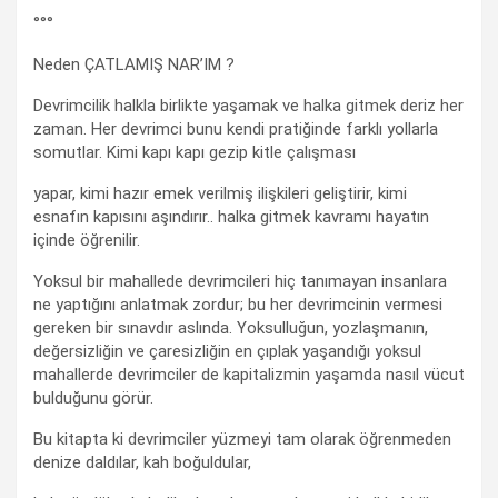
°°°
Neden ÇATLAMIŞ NAR’IM ?
Devrimcilik halkla birlikte yaşamak ve halka gitmek deriz her
zaman. Her devrimci bunu kendi pratiğinde farklı yollarla
somutlar. Kimi kapı kapı gezip kitle çalışması
yapar, kimi hazır emek verilmiş ilişkileri geliştirir, kimi
esnafın kapısını aşındırır.. halka gitmek kavramı hayatın
içinde öğrenilir.
Yoksul bir mahallede devrimcileri hiç tanımayan insanlara
ne yaptığını anlatmak zordur; bu her devrimcinin vermesi
gereken bir sınavdır aslında. Yoksulluğun, yozlaşmanın,
değersizliğin ve çaresizliğin en çıplak yaşandığı yoksul
mahallerde devrimciler de kapitalizmin yaşamda nasıl vücut
bulduğunu görür.
Bu kitapta ki devrimciler yüzmeyi tam olarak öğrenmeden
denize daldılar, kah boğuldular,