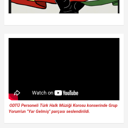
ODTÜ Personeli Türk Halk Müziği Korosu konserinde Grup
Yorum'un "Yar Gelmiş" parçası seslendirildi.