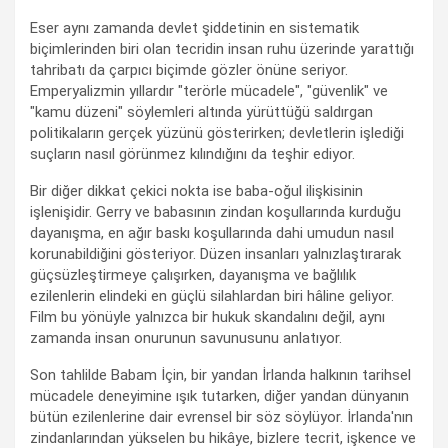
Eser aynı zamanda devlet şiddetinin en sistematik
biçimlerinden biri olan tecridin insan ruhu üzerinde yarattığı
tahribatı da çarpıcı biçimde gözler önüne seriyor.
Emperyalizmin yıllardır "terörle mücadele", "güvenlik" ve
"kamu düzeni" söylemleri altında yürüttüğü saldırgan
politikaların gerçek yüzünü gösterirken; devletlerin işlediği
suçların nasıl görünmez kılındığını da teşhir ediyor.
Bir diğer dikkat çekici nokta ise baba-oğul ilişkisinin
işlenişidir. Gerry ve babasının zindan koşullarında kurduğu
dayanışma, en ağır baskı koşullarında dahi umudun nasıl
korunabildiğini gösteriyor. Düzen insanları yalnızlaştırarak
güçsüzleştirmeye çalışırken, dayanışma ve bağlılık
ezilenlerin elindeki en güçlü silahlardan biri hâline geliyor.
Film bu yönüyle yalnızca bir hukuk skandalını değil, aynı
zamanda insan onurunun savunusunu anlatıyor.
Son tahlilde Babam İçin, bir yandan İrlanda halkının tarihsel
mücadele deneyimine ışık tutarken, diğer yandan dünyanın
bütün ezilenlerine dair evrensel bir söz söylüyor. İrlanda'nın
zindanlarından yükselen bu hikâye, bizlere tecrit, işkence ve