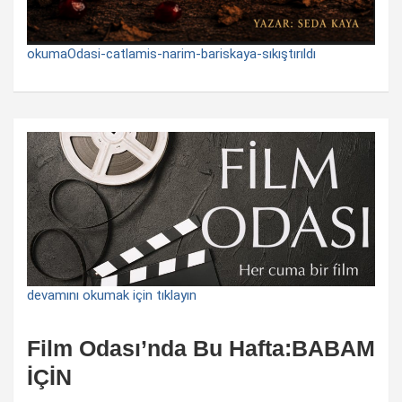
okumaOdasi-catlamis-narim-bariskaya-sıkıştırıldı
devamını okumak için tıklayın
Film Odası’nda Bu Hafta:BABAM
İÇİN