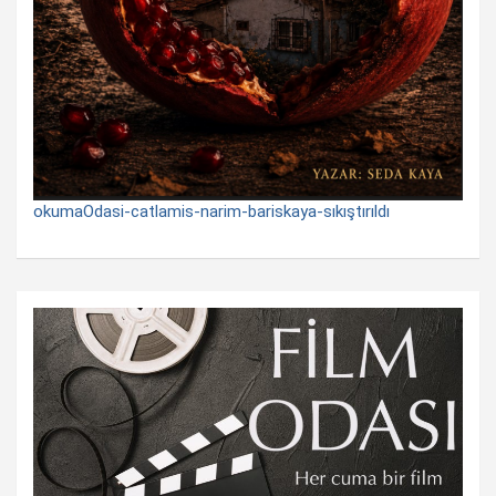
okumaOdasi-catlamis-narim-bariskaya-sıkıştırıldı