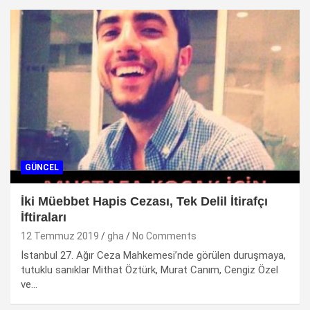
GÜNCEL
İki Müebbet Hapis Cezası, Tek Delil İtirafçı
İftiraları
12 Temmuz 2019
gha
No Comments
İstanbul 27. Ağır Ceza Mahkemesi’nde görülen duruşmaya,
tutuklu sanıklar Mithat Öztürk, Murat Canım, Cengiz Özel
ve…