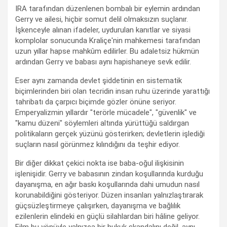
IRA tarafından düzenlenen bombalı bir eylemin ardından
Gerry ve ailesi, hiçbir somut delil olmaksızın suçlanır.
İşkenceyle alınan ifadeler, uydurulan kanıtlar ve siyasi
komplolar sonucunda Kraliçe'nin mahkemesi tarafından
uzun yıllar hapse mahkûm edilirler. Bu adaletsiz hükmün
ardından Gerry ve babası aynı hapishaneye sevk edilir.
Eser aynı zamanda devlet şiddetinin en sistematik
biçimlerinden biri olan tecridin insan ruhu üzerinde yarattığı
tahribatı da çarpıcı biçimde gözler önüne seriyor.
Emperyalizmin yıllardır "terörle mücadele", "güvenlik" ve
"kamu düzeni" söylemleri altında yürüttüğü saldırgan
politikaların gerçek yüzünü gösterirken; devletlerin işlediği
suçların nasıl görünmez kılındığını da teşhir ediyor.
Bir diğer dikkat çekici nokta ise baba-oğul ilişkisinin
işlenişidir. Gerry ve babasının zindan koşullarında kurduğu
dayanışma, en ağır baskı koşullarında dahi umudun nasıl
korunabildiğini gösteriyor. Düzen insanları yalnızlaştırarak
güçsüzleştirmeye çalışırken, dayanışma ve bağlılık
ezilenlerin elindeki en güçlü silahlardan biri hâline geliyor.
Film bu yönüyle yalnızca bir hukuk skandalını değil, aynı