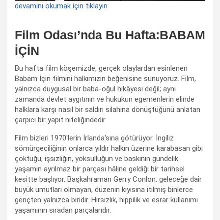
devamını okumak için tıklayın
Film Odası’nda Bu Hafta:BABAM
İÇİN
Bu hafta film köşemizde, gerçek olaylardan esinlenen
Babam İçin filmini halkımızın beğenisine sunuyoruz. Film,
yalnızca duygusal bir baba-oğul hikâyesi değil; aynı
zamanda devlet aygıtının ve hukukun egemenlerin elinde
halklara karşı nasıl bir saldırı silahına dönüştüğünü anlatan
çarpıcı bir yapıt niteliğindedir.
Film bizleri 1970'lerin İrlanda'sına götürüyor. İngiliz
sömürgeciliğinin onlarca yıldır halkın üzerine karabasan gibi
çöktüğü, işsizliğin, yoksulluğun ve baskının gündelik
yaşamın ayrılmaz bir parçası hâline geldiği bir tarihsel
kesitte başlıyor. Başkahraman Gerry Conlon, geleceğe dair
büyük umutları olmayan, düzenin kıyısına itilmiş binlerce
gençten yalnızca biridir. Hırsızlık, hippilik ve esrar kullanımı
yaşamının sıradan parçalarıdır.