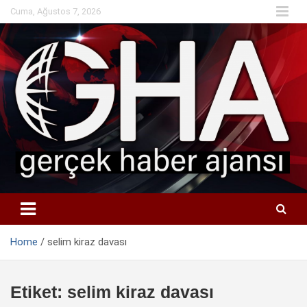
Skip
Cuma, Ağustos 7, 2026
to
content
Home
selim kiraz davası
Etiket:
selim kiraz davası