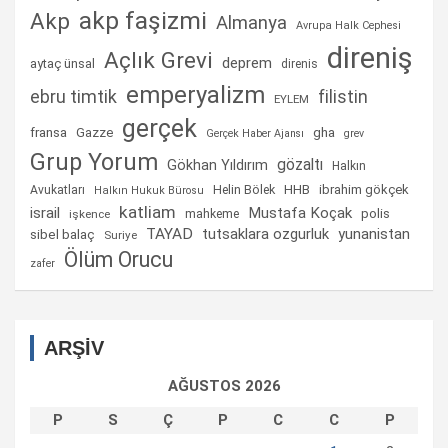
akp faşizmi
Akp
Almanya
Avrupa Halk Cephesi
direniş
Açlık Grevi
deprem
aytaç ünsal
direnis
emperyalizm
ebru timtik
filistin
EYLEM
gerçek
fransa
gha
Gazze
Gerçek Haber Ajansı
grev
Grup Yorum
gözaltı
Gökhan Yıldırım
Halkın
Helin Bölek
HHB
ibrahim gökçek
Avukatları
Halkın Hukuk Bürosu
katliam
israil
Mustafa Koçak
mahkeme
polis
işkence
TAYAD
tutsaklara ozgurluk
yunanistan
sibel balaç
Suriye
Ölüm Orucu
zafer
ARŞİV
AĞUSTOS 2026
P
S
Ç
P
C
C
P