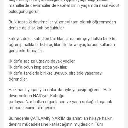
mahallerde devrimciler de kapitalizmin yaşamda nasıl vücut
bulduğunu görür.
Bu kitapta ki devrimciler yüzmeyi tam olarak öğrenmeden
denize daldılar, kah boğuldular,
kah yüzdüler, kah dibe battılar.. ama her şeyi halkla birlikte
öğrenip halkla birlikte aştılar. İlk defa uyuşturucu kullanan
gençlerle tanıştılar,
ilk defa tacize uğrayıp dayak yediler,
ilk defa odun kırıp soba yaktılar,
ilk defa farelerle birlikte uyuyup, pirelerle yaşamayı
öğrendiler.
Halk nasıl yaşadıysa onlar da öyle yaşayıp öğrendi. Halk
devrimcilerin NAR’ıydı. Kabuğu
çatlayan Nar halkın olgunlaşan ve yarın sokağa taşacak
mücadelesinin simgesidir.
Bu nedenle ÇATLAMIŞ NAR’IM da anlatılan hikaye halkın
devrim mücadelesine katılacağının müjdesidir. Tüm