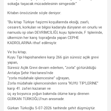
sokağa taşacak mücadelesinin simgesidir."
Kitabın önsözünde söyle deniyor:
"Bu kitap Türkiye faşizmi koşullarında eksiği, zaafı,
cesareti, korkuları ve bilgisi kadarıyla dünyanın en onurlu ve
namuslu işi olan DEVRİMCİLİĞİ; kuyu tiplerinde, F tiplerinde,
ülkemizin her karış toprağında yapan CEPHE
KADROLARINA ithaf edilmiştir.
Ve bu kitap;
Kuyu Tipi Hapishanelere karşı 266 gün süresiz açlık grevi
yapan,
Süresiz Açlık Grevi devam ederken, “zorla” götürüldüğü
Antalya Şehir Hastanesi’nde
“zorla müdahale işkencesine” uğrayan,
Zorla müdahale işkencesinden sonra “KUYU TİP’LERİNE”
karşı 41. zaferi kazanan ve
üç ay boyunca yoğun bakımda ölüme karşı direnen
GÜRKAN TÜRKOĞLU’nun anısınadır.
Gürkan Türkoğlu 5-07-2026 tarihinde şehit düşmüştür.