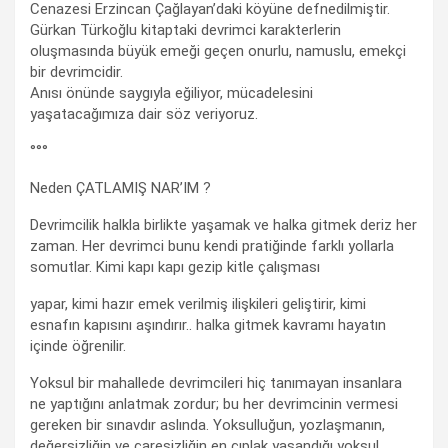
Cenazesi Erzincan Çağlayan’daki köyüne defnedilmiştir.
Gürkan Türkoğlu kitaptaki devrimci karakterlerin
oluşmasında büyük emeği geçen onurlu, namuslu, emekçi
bir devrimcidir.
Anısı önünde saygıyla eğiliyor, mücadelesini
yaşatacağımıza dair söz veriyoruz.
°°°
Neden ÇATLAMIŞ NAR’IM ?
Devrimcilik halkla birlikte yaşamak ve halka gitmek deriz her
zaman. Her devrimci bunu kendi pratiğinde farklı yollarla
somutlar. Kimi kapı kapı gezip kitle çalışması
yapar, kimi hazır emek verilmiş ilişkileri geliştirir, kimi
esnafın kapısını aşındırır.. halka gitmek kavramı hayatın
içinde öğrenilir.
Yoksul bir mahallede devrimcileri hiç tanımayan insanlara
ne yaptığını anlatmak zordur; bu her devrimcinin vermesi
gereken bir sınavdır aslında. Yoksulluğun, yozlaşmanın,
değersizliğin ve çaresizliğin en çıplak yaşandığı yoksul