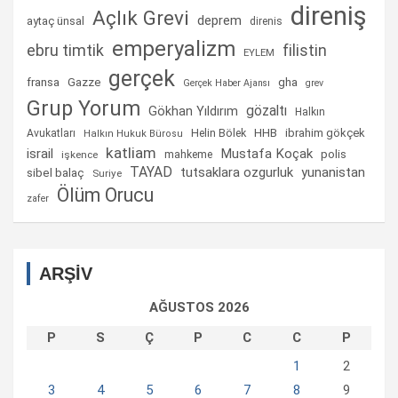
direniş
Açlık Grevi
deprem
aytaç ünsal
direnis
emperyalizm
ebru timtik
filistin
EYLEM
gerçek
fransa
gha
Gazze
Gerçek Haber Ajansı
grev
Grup Yorum
gözaltı
Gökhan Yıldırım
Halkın
Helin Bölek
HHB
ibrahim gökçek
Avukatları
Halkın Hukuk Bürosu
katliam
israil
Mustafa Koçak
mahkeme
polis
işkence
TAYAD
tutsaklara ozgurluk
yunanistan
sibel balaç
Suriye
Ölüm Orucu
zafer
ARŞİV
AĞUSTOS 2026
P
S
Ç
P
C
C
P
1
2
3
4
5
6
7
8
9