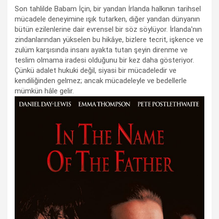
Son tahlilde Babam İçin, bir yandan İrlanda halkının tarihsel
mücadele deneyimine ışık tutarken, diğer yandan dünyanın
bütün ezilenlerine dair evrensel bir söz söylüyor. İrlanda'nın
zindanlarından yükselen bu hikâye, bizlere tecrit, işkence ve
zulüm karşısında insanı ayakta tutan şeyin direnme ve
teslim olmama iradesi olduğunu bir kez daha gösteriyor.
Çünkü adalet hukuki değil, siyasi bir mücadeledir ve
kendiliğinden gelmez; ancak mücadeleyle ve bedellerle
mümkün hâle gelir.