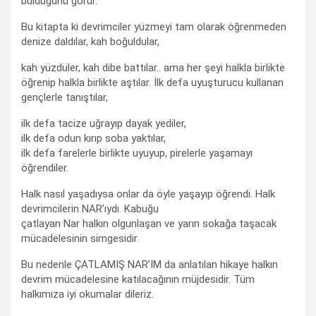
bulduğunu görür.
Bu kitapta ki devrimciler yüzmeyi tam olarak öğrenmeden
denize daldılar, kah boğuldular,
kah yüzdüler, kah dibe battılar.. ama her şeyi halkla birlikte
öğrenip halkla birlikte aştılar. İlk defa uyuşturucu kullanan
gençlerle tanıştılar,
ilk defa tacize uğrayıp dayak yediler,
ilk defa odun kırıp soba yaktılar,
ilk defa farelerle birlikte uyuyup, pirelerle yaşamayı
öğrendiler.
Halk nasıl yaşadıysa onlar da öyle yaşayıp öğrendi. Halk
devrimcilerin NAR’ıydı. Kabuğu
çatlayan Nar halkın olgunlaşan ve yarın sokağa taşacak
mücadelesinin simgesidir.
Bu nedenle ÇATLAMIŞ NAR’IM da anlatılan hikaye halkın
devrim mücadelesine katılacağının müjdesidir. Tüm
halkımıza iyi okumalar dileriz.