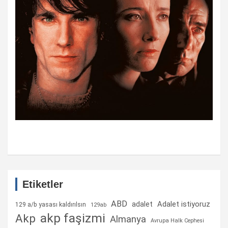
Etiketler
ABD
Adalet istiyoruz
adalet
129 a/b yasası kaldırılsın
129ab
akp faşizmi
Akp
Almanya
Avrupa Halk Cephesi