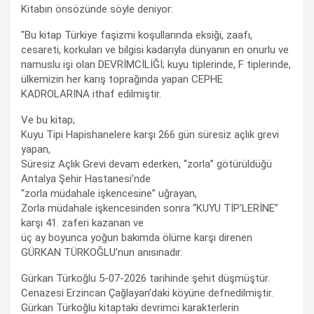
Kitabın önsözünde söyle deniyor:
"Bu kitap Türkiye faşizmi koşullarında eksiği, zaafı,
cesareti, korkuları ve bilgisi kadarıyla dünyanın en onurlu ve
namuslu işi olan DEVRİMCİLİĞİ; kuyu tiplerinde, F tiplerinde,
ülkemizin her karış toprağında yapan CEPHE
KADROLARINA ithaf edilmiştir.
Ve bu kitap;
Kuyu Tipi Hapishanelere karşı 266 gün süresiz açlık grevi
yapan,
Süresiz Açlık Grevi devam ederken, “zorla” götürüldüğü
Antalya Şehir Hastanesi’nde
“zorla müdahale işkencesine” uğrayan,
Zorla müdahale işkencesinden sonra “KUYU TİP’LERİNE”
karşı 41. zaferi kazanan ve
üç ay boyunca yoğun bakımda ölüme karşı direnen
GÜRKAN TÜRKOĞLU’nun anısınadır.
Gürkan Türkoğlu 5-07-2026 tarihinde şehit düşmüştür.
Cenazesi Erzincan Çağlayan’daki köyüne defnedilmiştir.
Gürkan Türkoğlu kitaptaki devrimci karakterlerin