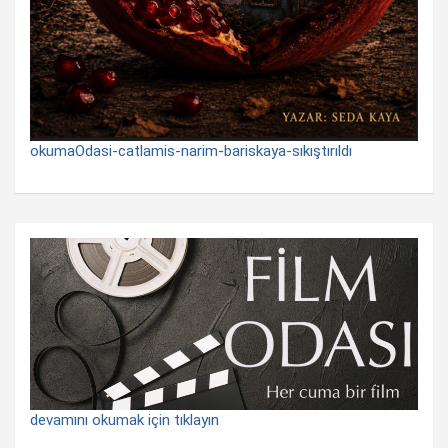
okumaOdasi-catlamis-narim-bariskaya-sıkıştırıldı
devamını okumak için tıklayın