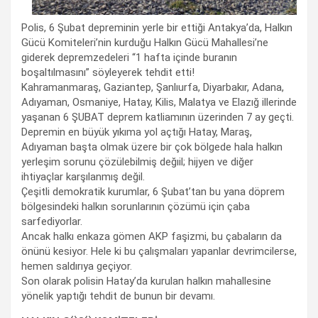
Polis, 6 Şubat depreminin yerle bir ettiği Antakya’da, Halkın
Gücü Komiteleri’nin kurduğu Halkın Gücü Mahallesi’ne
giderek depremzedeleri “1 hafta içinde buranın
boşaltılmasını” söyleyerek tehdit etti!
Kahramanmaraş, Gaziantep, Şanlıurfa, Diyarbakır, Adana,
Adıyaman, Osmaniye, Hatay, Kilis, Malatya ve Elazığ illerinde
yaşanan 6 ŞUBAT deprem katliamının üzerinden 7 ay geçti.
Depremin en büyük yıkıma yol açtığı Hatay, Maraş,
Adıyaman başta olmak üzere bir çok bölgede hala halkın
yerleşim sorunu çözülebilmiş değıil; hijyen ve diğer
ihtiyaçlar karşılanmış değil.
Çeşitli demokratik kurumlar, 6 Şubat’tan bu yana döprem
bölgesindeki halkın sorunlarının çözümü için çaba
sarfediyorlar.
Ancak halkı enkaza gömen AKP faşizmi, bu çabaların da
önünü kesiyor. Hele ki bu çalışmaları yapanlar devrimcilerse,
hemen saldırıya geçiyor.
Son olarak polisin Hatay’da kurulan halkın mahallesine
yönelik yaptığı tehdit de bunun bir devamı.