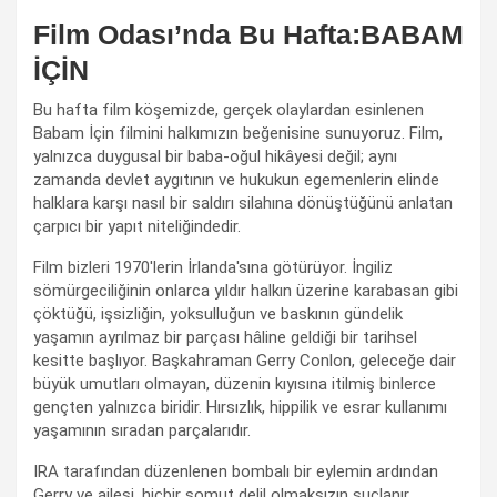
Film Odası’nda Bu Hafta:BABAM
İÇİN
Bu hafta film köşemizde, gerçek olaylardan esinlenen
Babam İçin filmini halkımızın beğenisine sunuyoruz. Film,
yalnızca duygusal bir baba-oğul hikâyesi değil; aynı
zamanda devlet aygıtının ve hukukun egemenlerin elinde
halklara karşı nasıl bir saldırı silahına dönüştüğünü anlatan
çarpıcı bir yapıt niteliğindedir.
Film bizleri 1970'lerin İrlanda'sına götürüyor. İngiliz
sömürgeciliğinin onlarca yıldır halkın üzerine karabasan gibi
çöktüğü, işsizliğin, yoksulluğun ve baskının gündelik
yaşamın ayrılmaz bir parçası hâline geldiği bir tarihsel
kesitte başlıyor. Başkahraman Gerry Conlon, geleceğe dair
büyük umutları olmayan, düzenin kıyısına itilmiş binlerce
gençten yalnızca biridir. Hırsızlık, hippilik ve esrar kullanımı
yaşamının sıradan parçalarıdır.
IRA tarafından düzenlenen bombalı bir eylemin ardından
Gerry ve ailesi, hiçbir somut delil olmaksızın suçlanır.