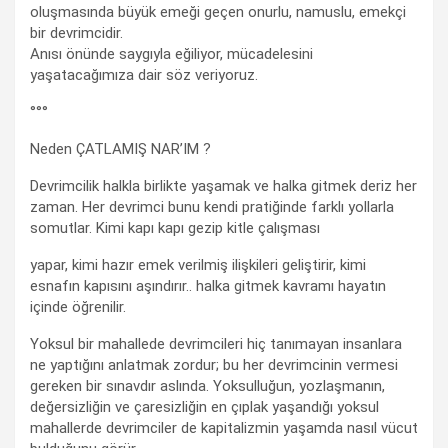
oluşmasında büyük emeği geçen onurlu, namuslu, emekçi
bir devrimcidir.
Anısı önünde saygıyla eğiliyor, mücadelesini
yaşatacağımıza dair söz veriyoruz.
°°°
Neden ÇATLAMIŞ NAR’IM ?
Devrimcilik halkla birlikte yaşamak ve halka gitmek deriz her
zaman. Her devrimci bunu kendi pratiğinde farklı yollarla
somutlar. Kimi kapı kapı gezip kitle çalışması
yapar, kimi hazır emek verilmiş ilişkileri geliştirir, kimi
esnafın kapısını aşındırır.. halka gitmek kavramı hayatın
içinde öğrenilir.
Yoksul bir mahallede devrimcileri hiç tanımayan insanlara
ne yaptığını anlatmak zordur; bu her devrimcinin vermesi
gereken bir sınavdır aslında. Yoksulluğun, yozlaşmanın,
değersizliğin ve çaresizliğin en çıplak yaşandığı yoksul
mahallerde devrimciler de kapitalizmin yaşamda nasıl vücut