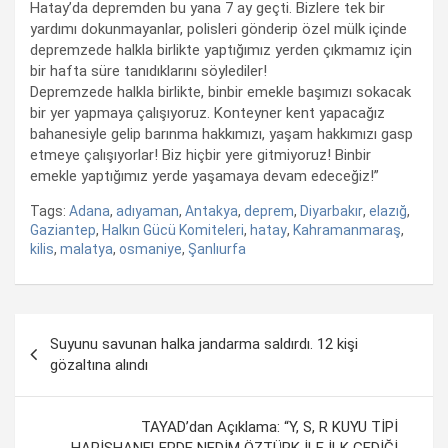
Hatay’da depremden bu yana 7 ay geçti. Bizlere tek bir
yardımı dokunmayanlar, polisleri gönderip özel mülk içinde
depremzede halkla birlikte yaptığımız yerden çıkmamız için
bir hafta süre tanıdıklarını söylediler!
Depremzede halkla birlikte, binbir emekle başımızı sokacak
bir yer yapmaya çalışıyoruz. Konteyner kent yapacağız
bahanesiyle gelip barınma hakkımızı, yaşam hakkımızı gasp
etmeye çalışıyorlar! Biz hiçbir yere gitmiyoruz! Binbir
emekle yaptığımız yerde yaşamaya devam edeceğiz!”
Tags:
Adana
,
adıyaman
,
Antakya
,
deprem
,
Diyarbakır
,
elazığ
,
Gaziantep
,
Halkın Gücü Komiteleri
,
hatay
,
Kahramanmaraş
,
kilis
,
malatya
,
osmaniye
,
Şanlıurfa
Yazı
Suyunu savunan halka jandarma saldırdı. 12 kişi
dolaşımı
gözaltına alındı
TAYAD’dan Açıklama: “Y, S, R KUYU TİPİ
HAPİSHANELERDE NEDİM ÖZTÜRK İLE İLK GEDİĞİ