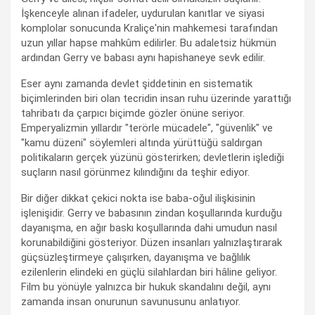
İşkenceyle alınan ifadeler, uydurulan kanıtlar ve siyasi
komplolar sonucunda Kraliçe'nin mahkemesi tarafından
uzun yıllar hapse mahkûm edilirler. Bu adaletsiz hükmün
ardından Gerry ve babası aynı hapishaneye sevk edilir.
Eser aynı zamanda devlet şiddetinin en sistematik
biçimlerinden biri olan tecridin insan ruhu üzerinde yarattığı
tahribatı da çarpıcı biçimde gözler önüne seriyor.
Emperyalizmin yıllardır "terörle mücadele", "güvenlik" ve
"kamu düzeni" söylemleri altında yürüttüğü saldırgan
politikaların gerçek yüzünü gösterirken; devletlerin işlediği
suçların nasıl görünmez kılındığını da teşhir ediyor.
Bir diğer dikkat çekici nokta ise baba-oğul ilişkisinin
işlenişidir. Gerry ve babasının zindan koşullarında kurduğu
dayanışma, en ağır baskı koşullarında dahi umudun nasıl
korunabildiğini gösteriyor. Düzen insanları yalnızlaştırarak
güçsüzleştirmeye çalışırken, dayanışma ve bağlılık
ezilenlerin elindeki en güçlü silahlardan biri hâline geliyor.
Film bu yönüyle yalnızca bir hukuk skandalını değil, aynı
zamanda insan onurunun savunusunu anlatıyor.